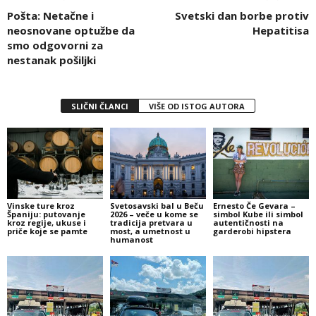
Pošta: Netačne i
Svetski dan borbe protiv
neosnovane optužbe da
Hepatitisa
smo odgovorni za
nestanak pošiljki
SLIČNI ČLANCI
VIŠE OD ISTOG AUTORA
Vinske ture kroz
Svetosavski bal u Beču
Ernesto Če Gevara –
Španiju: putovanje
2026 – veče u kome se
simbol Kube ili simbol
kroz regije, ukuse i
tradicija pretvara u
autentičnosti na
priče koje se pamte
most, a umetnost u
garderobi hipstera
humanost