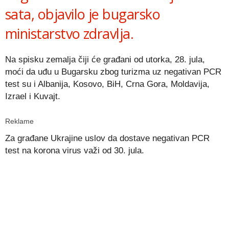
sata, objavilo je bugarsko
ministarstvo zdravlja.
Na spisku zemalja čiji će građani od utorka, 28. jula,
moći da uđu u Bugarsku zbog turizma uz negativan PCR
test su i Albanija, Kosovo, BiH, Crna Gora, Moldavija,
Izrael i Kuvajt.
Reklame
Za građane Ukrajine uslov da dostave negativan PCR
test na korona virus važi od 30. jula.