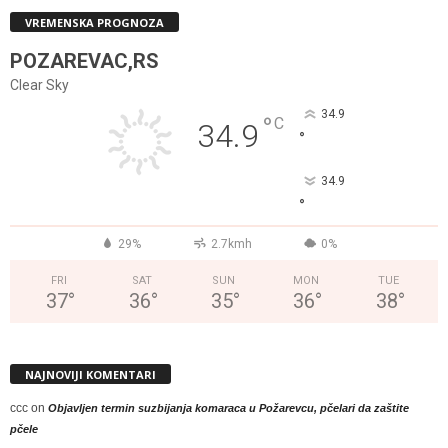
VREMENSKA PROGNOZA
POZAREVAC,RS
Clear Sky
34.9
°
C
34.9
°
34.9
°
29%
2.7kmh
0%
FRI
SAT
SUN
MON
TUE
37
°
36
°
35
°
36
°
38
°
NAJNOVIJI KOMENTARI
ccc
on
Objavljen termin suzbijanja komaraca u Požarevcu, pčelari da zaštite
pčele