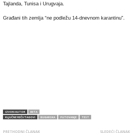
Tajlanda, Tunisa i Urugvaja.
Građani tih zemlja “ne podležu 14-dnevnom karantinu”.
IZVOR/AUTOR
BETA
KLJUČNE REČI/TAGOVI
BUGARSKA
PUTOVANJE
TEST
PRETHODNI ČLANAK
SLEDEĆI ČLANAK