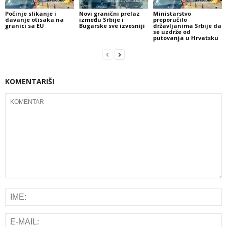
Počinje slikanje i
Novi granični prelaz
Ministarstvo
davanje otisaka na
između Srbije i
preporučilo
granici sa EU
Bugarske sve izvesniji
državljanima Srbije da
se uzdrže od
putovanja u Hrvatsku
KOMENTARIŠI