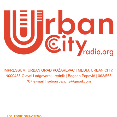
IMPRESSUM:
URBAN GRAD POŽAREVAC | MEDIJ: URBAN CITY,
IN000483 Glavni i odgovorni urednik | Bogdan Popović | 062/565-
707 e-mail | radiourbancity@gmail.com
POSLEDNJE OBJAVLJENO