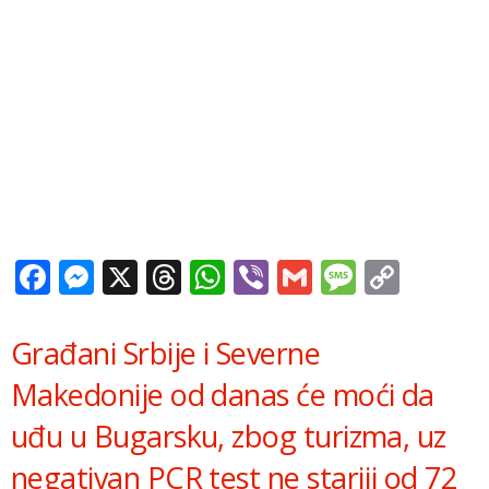
Facebook
Messenger
X
Threads
WhatsApp
Viber
Gmail
Messag
Copy
Link
Građani Srbije i Severne
Makedonije od danas će moći da
uđu u Bugarsku, zbog turizma, uz
negativan PCR test ne stariji od 72