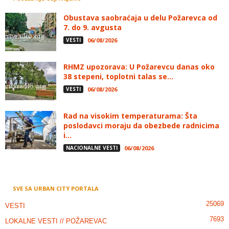
Obustava saobraćaja u delu Požarevca od
7. do 9. avgusta
VESTI
06/08/2026
RHMZ upozorava: U Požarevcu danas oko
38 stepeni, toplotni talas se...
VESTI
06/08/2026
Rad na visokim temperaturama: Šta
poslodavci moraju da obezbede radnicima
i...
NACIONALNE VESTI
06/08/2026
SVE SA URBAN CITY PORTALA
25069
VESTI
7693
LOKALNE VESTI // POŽAREVAC