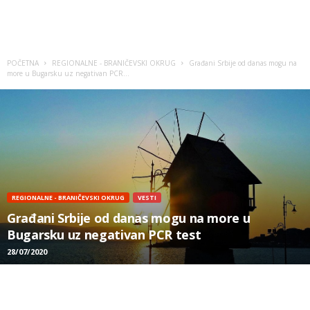
POČETNA
REGIONALNE - BRANIČEVSKI OKRUG
Građani Srbije od danas mogu na
more u Bugarsku uz negativan PCR...
REGIONALNE - BRANIČEVSKI OKRUG
VESTI
Građani Srbije od danas mogu na more u
Bugarsku uz negativan PCR test
28/07/2020