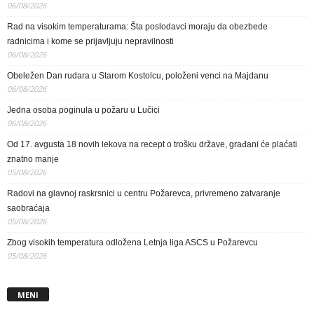
06/08/2026
Rad na visokim temperaturama: Šta poslodavci moraju da obezbede
radnicima i kome se prijavljuju nepravilnosti
06/08/2026
Obeležen Dan rudara u Starom Kostolcu, položeni venci na Majdanu
06/08/2026
Jedna osoba poginula u požaru u Lučici
06/08/2026
Od 17. avgusta 18 novih lekova na recept o trošku države, građani će plaćati
znatno manje
05/08/2026
Radovi na glavnoj raskrsnici u centru Požarevca, privremeno zatvaranje
saobraćaja
05/08/2026
Zbog visokih temperatura odložena Letnja liga ASCS u Požarevcu
05/08/2026
MENI