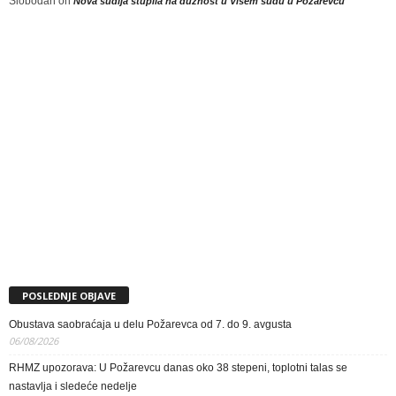
Slobodan
on
Nova sudija stupila na dužnost u Višem sudu u Požarevcu
POSLEDNJE OBJAVE
Obustava saobraćaja u delu Požarevca od 7. do 9. avgusta
06/08/2026
RHMZ upozorava: U Požarevcu danas oko 38 stepeni, toplotni talas se
nastavlja i sledeće nedelje