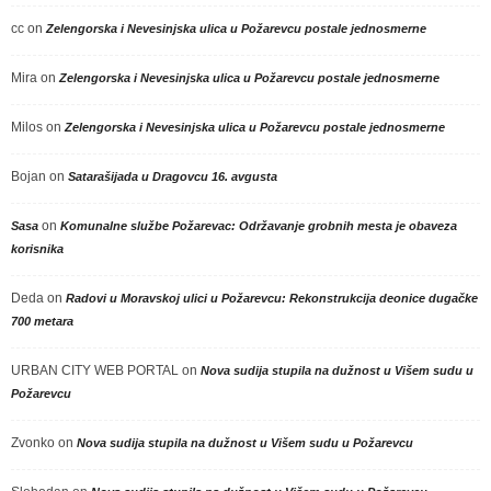
cc
on
Zelengorska i Nevesinjska ulica u Požarevcu postale jednosmerne
Mira
on
Zelengorska i Nevesinjska ulica u Požarevcu postale jednosmerne
Milos
on
Zelengorska i Nevesinjska ulica u Požarevcu postale jednosmerne
Bojan
on
Satarašijada u Dragovcu 16. avgusta
on
Sasa
Komunalne službe Požarevac: Održavanje grobnih mesta je obaveza
korisnika
Deda
on
Radovi u Moravskoj ulici u Požarevcu: Rekonstrukcija deonice dugačke
700 metara
URBAN CITY WEB PORTAL
on
Nova sudija stupila na dužnost u Višem sudu u
Požarevcu
Zvonko
on
Nova sudija stupila na dužnost u Višem sudu u Požarevcu