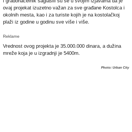
i gradonačelnik saglasili su se u svojim izjavama da je
ovaj projekat izuzetno važan za sve građane Kostolca i
okolnih mesta, kao i za turiste kojih je na kostolačkoj
plaži iz godine u godinu sve više i više.
Reklame
Vrednost ovog projekta je 35.000.000 dinara, a dužina
mreže koja je u izgradnji je 5400m.
Photo: Urban City