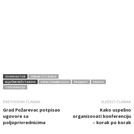
IZVOR/AUTOR
URBAN CITY RADIO
KLJUČNE REČI/TAGOVI
ASFALTIRANJE ULICA
PROJEKAT
RADOVI
TOPLIFIKACIJA
PRETHODNI ČLANAK
SLEDEĆI ČLANAK
Grad Požarevac potpisao
Kako uspešno
ugovore sa
organizovati konferenciju
poljoprivrednicima
– korak po korak