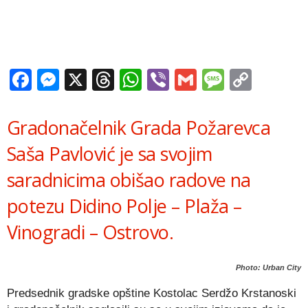
Facebook
Messenger
X
Threads
WhatsApp
Viber
Gmail
Messag
Copy
Link
Gradonačelnik Grada Požarevca
Saša Pavlović je sa svojim
saradnicima obišao radove na
potezu Didino Polje – Plaža –
Vinogradi – Ostrovo.
Photo: Urban City
Predsednik gradske opštine Kostolac Serdžo Krstanoski