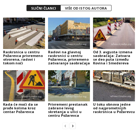
SLIČNI ČLANCI
VIŠE OD ISTOG AUTORA
Raskrsnica u centru
Radovi na glavnoj
Od 3. avgusta izmena
Požarevca privremeno
raskrsnici u centru
saobraćaja: Zatvara
otvorena, radovi i
Požarevca, privremeno
se deo puta između
tokom noći
zatvaranje saobraćaja
Kovina i Smedereva
Kada će moći da se
Privremeni prestanak
U toku obnova jedne
prođe kolima kroz
zabrane levog
od najprometnijih
centar Požarevca
skretanja u ulici u
raskrsnica u Požarevcu
centru Požarevca