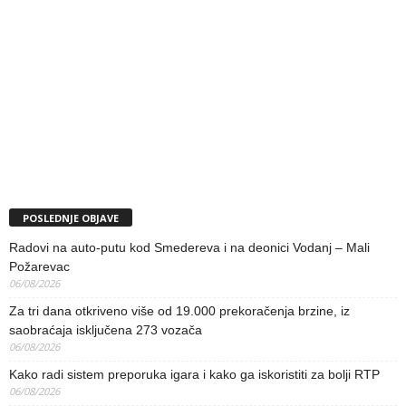
POSLEDNJE OBJAVE
Radovi na auto-putu kod Smedereva i na deonici Vodanj – Mali
Požarevac
06/08/2026
Za tri dana otkriveno više od 19.000 prekoračenja brzine, iz
saobraćaja isključena 273 vozača
06/08/2026
Kako radi sistem preporuka igara i kako ga iskoristiti za bolji RTP
06/08/2026