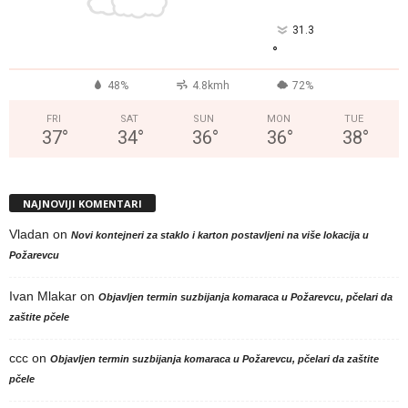
31.3
°
48%
4.8kmh
72%
FRI
SAT
SUN
MON
TUE
37
°
34
°
36
°
36
°
38
°
NAJNOVIJI KOMENTARI
Vladan
on
Novi kontejneri za staklo i karton postavljeni na više lokacija u
Požarevcu
Ivan Mlakar
on
Objavljen termin suzbijanja komaraca u Požarevcu, pčelari da
zaštite pčele
ccc
on
Objavljen termin suzbijanja komaraca u Požarevcu, pčelari da zaštite
pčele