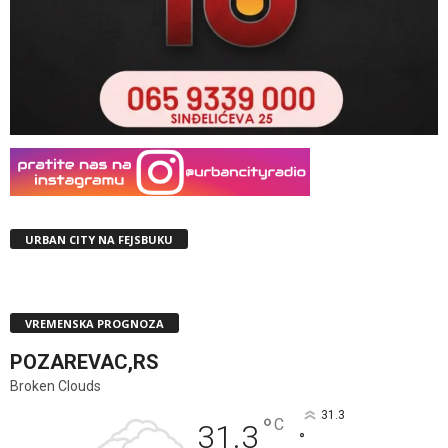
URBAN CITY NA FEJSBUKU
VREMENSKA PROGNOZA
POZAREVAC,RS
Broken Clouds
31.3
°
C
31.3
°