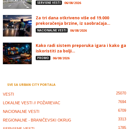
SERVISNE VESTI
06/08/2026
Za tri dana otkriveno više od 19.000
prekoračenja brzine, iz saobraćaja...
NACIONALNE VESTI
06/08/2026
Kako radi sistem preporuka igara i kako ga
iskoristiti za bolji...
PROMO
06/08/2026
SVE SA URBAN CITY PORTALA
25070
VESTI
7694
LOKALNE VESTI // POŽAREVAC
6709
NACIONALNE VESTI
3313
REGIONALNE - BRANIČEVSKI OKRUG
1785
SERVISNE VESTI