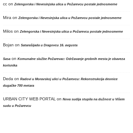
cc
on
Zelengorska i Nevesinjska ulica u Požarevcu postale jednosmerne
Mira
on
Zelengorska i Nevesinjska ulica u Požarevcu postale jednosmerne
Milos
on
Zelengorska i Nevesinjska ulica u Požarevcu postale jednosmerne
Bojan
on
Satarašijada u Dragovcu 16. avgusta
on
Sasa
Komunalne službe Požarevac: Održavanje grobnih mesta je obaveza
korisnika
Deda
on
Radovi u Moravskoj ulici u Požarevcu: Rekonstrukcija deonice
dugačke 700 metara
URBAN CITY WEB PORTAL
on
Nova sudija stupila na dužnost u Višem
sudu u Požarevcu