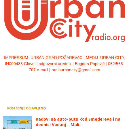
IMPRESSUM:
URBAN GRAD POŽAREVAC | MEDIJ: URBAN CITY,
IN000483 Glavni i odgovorni urednik | Bogdan Popović | 062/565-
707 e-mail | radiourbancity@gmail.com
POSLEDNJE OBJAVLJENO
Radovi na auto-putu kod Smedereva i na
deonici Vodanj – Mali...