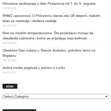
Obustava saobraćaja u delu Požarevca od 7. do 9. avgusta
06/08/2026
RHMZ upozorava: U Požarevcu danas oko 38 stepeni, toplotni
talas se nastavlja i sledeće nedelje
06/08/2026
Rad na visokim temperaturama: Šta poslodavci moraju da
obezbede radnicima i kome se prijavljuju nepravilnosti
06/08/2026
Obeležen Dan rudara u Starom Kostolcu, položeni venci na
Majdanu
06/08/2026
Jedna osoba poginula u požaru u Lučici
06/08/2026
MENI
MENI