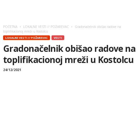
POČETNA
LOKALNE VESTI // POŽAREVAC
Gradonačelnik obišao radove na
toplifikacionoj mreži u Kostolcu
LOKALNE VESTI // POŽAREVAC
VESTI
Gradonačelnik obišao radove na
toplifikacionoj mreži u Kostolcu
24/12/2021