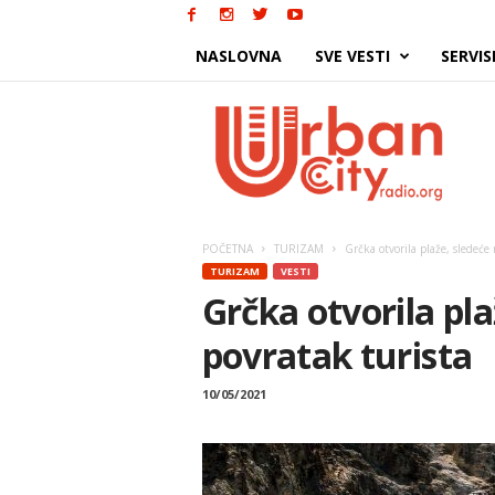
NASLOVNA
SVE VESTI
SERVIS
Urban
City
POČETNA
TURIZAM
Grčka otvorila plaže, sledeće 
TURIZAM
VESTI
Grčka otvorila pla
povratak turista
10/05/2021