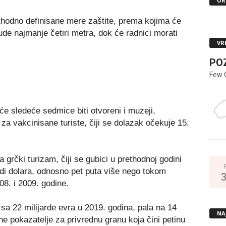
UR
thodno definisane mere zaštite, prema kojima će
de najmanje četiri metra, dok će radnici morati
VR
PO
Few 
će sledeće sedmice biti otvoreni i muzeji,
a vakcinisane turiste, čiji se dolazak očekuje 15.
a grčki turizam, čiji se gubici u prethodnoj godini
rdi dolara, odnosno pet puta više nego tokom
8. i 2009. godine.
sa 22 milijarde evra u 2019. godina, pala na 14
NA
alne pokazatelje za privrednu granu koja čini petinu