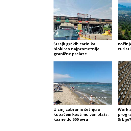
Štrajk grčkih carinika
Počinj
blokirao najprometnije
turist
granične prelaze
Ulcinj zabranio šetnju u
Work a
kupaćem kostimu van plaža,
progra
kazne do 500 evra
Srbije