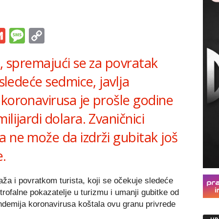
s
tsApp
iber
Gmail
Message
Copy
Link
e, spremajući se za povratak
 sledeće sedmice, javlja
 koronavirusa je prošle godine
lijardi dolara. Zvaničnici
a ne može da izdrži gubitak još
e.
ža i povratkom turista, koji se očekuje sledeće
trofalne pokazatelje u turizmu i umanji gubitke od
pandemija koronavirusa koštala ovu granu privrede