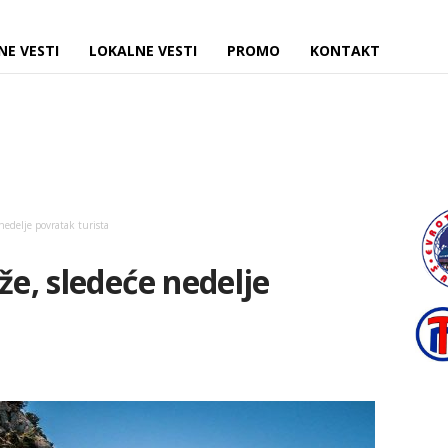
NE VESTI
LOKALNE VESTI
PROMO
KONTAKT
nedelje povratak turista
že, sledeće nedelje