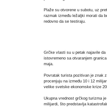
Plaže su otvorene u subotu, uz pre
razmak između ležaljki morati da bu
redovno da se testiraju.
Grčke vlasti su u petak najavile da 
istovremeno sa otvaranjem granica z
maja.
Povratak turista pozitivan je znak z
procenjuju na između 10 i 12 milija
velike svetske ekonomske krize 200
Ukupna vrednost grčkog turizma je 
milijardi, što predstavlja katastrof