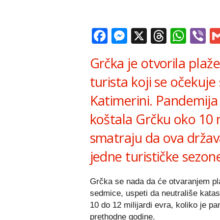
Facebook
Messenger
X
Thread
Wha
V
Grčka je otvorila plaž
turista koji se očekuje
Katimerini. Pandemija
koštala Grčku oko 10 mi
smatraju da ova držav
jedne turističke sezon
Grčka se nada da će otvaranjem pla
sedmice, uspeti da neutrališe katas
10 do 12 milijardi evra, koliko je 
prethodne godine.