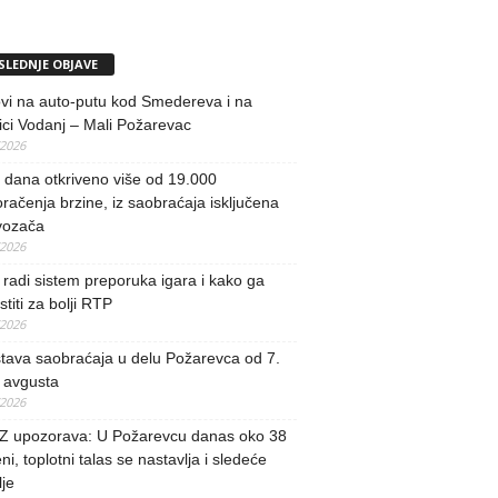
SLEDNJE OBJAVE
vi na auto-putu kod Smedereva i na
ci Vodanj – Mali Požarevac
/2026
i dana otkriveno više od 19.000
račenja brzine, iz saobraćaja isključena
vozača
/2026
radi sistem preporuka igara i kako ga
stiti za bolji RTP
/2026
tava saobraćaja u delu Požarevca od 7.
 avgusta
/2026
 upozorava: U Požarevcu danas oko 38
ni, toplotni talas se nastavlja i sledeće
je