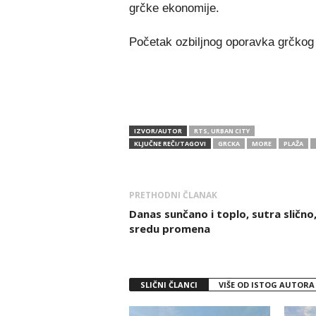
grčke ekonomije.
Početak ozbiljnog oporavka grčkog 
IZVOR/AUTOR
RTS, URBAN CITY
KLJUČNE REČI/TAGOVI
GRCKA
MORE
PLAŽA
PRETHODNI ČLANAK
Danas sunčano i toplo, sutra slično,
sredu promena
SLIČNI ČLANCI
VIŠE OD ISTOG AUTORA