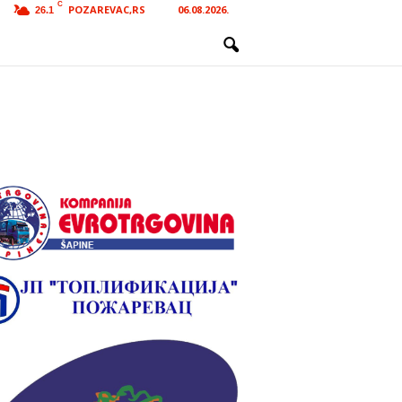
C
POZAREVAC,RS
06.08.2026.
26.1