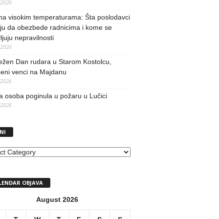
/2026
na visokim temperaturama: Šta poslodavci
ju da obezbede radnicima i kome se
vljuju nepravilnosti
/2026
ežen Dan rudara u Starom Kostolcu,
ženi venci na Majdanu
/2026
 osoba poginula u požaru u Lučici
/2026
NI
I
LENDAR OBJAVA
August 2026