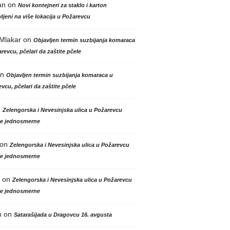
an
on
Novi kontejneri za staklo i karton
ljeni na više lokacija u Požarevcu
 Mlakar
on
Objavljen termin suzbijanja komaraca
revcu, pčelari da zaštite pčele
n
Objavljen termin suzbijanja komaraca u
vcu, pčelari da zaštite pčele
n
Zelengorska i Nevesinjska ulica u Požarevcu
le jednosmerne
on
Zelengorska i Nevesinjska ulica u Požarevcu
le jednosmerne
on
Zelengorska i Nevesinjska ulica u Požarevcu
le jednosmerne
n
on
Satarašijada u Dragovcu 16. avgusta