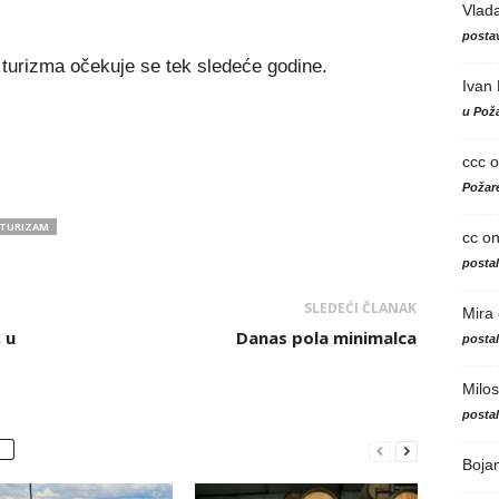
Vlad
postav
turizma očekuje se tek sledeće godine.
Ivan
u Poža
ccc
o
Požare
TURIZAM
cc
o
posta
SLEDEĆI ČLANAK
Mira
 u
Danas pola minimalca
posta
Milos
posta
Boja