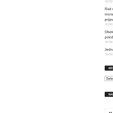
06/08
Rad 
mora
prija
06/08
Obel
polo
06/08
Jedna
06/08
ME
MEN
KA