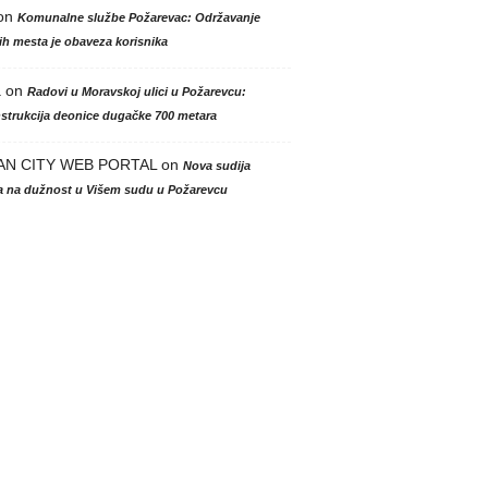
on
Komunalne službe Požarevac: Održavanje
h mesta je obaveza korisnika
a
on
Radovi u Moravskoj ulici u Požarevcu:
strukcija deonice dugačke 700 metara
AN CITY WEB PORTAL
on
Nova sudija
la na dužnost u Višem sudu u Požarevcu