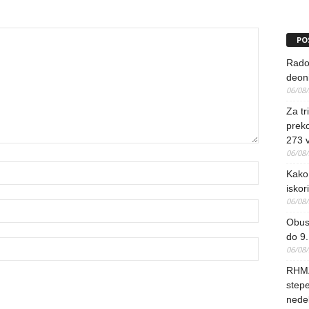
PO
Rado
deoni
06/08
Za tr
preko
273 
06/08
Kako 
iskori
06/08
Obus
do 9.
06/08
RHMZ
stepe
nedel