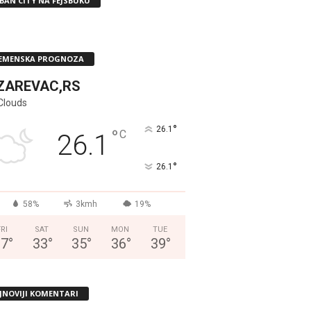
BAN CITY NA FEJSBUKU
EMENSKA PROGNOZA
ZAREVAC,RS
Clouds
°
26.1
°
C
26.1
°
26.1
58%
3kmh
19%
FRI
SAT
SUN
MON
TUE
37
°
33
°
35
°
36
°
39
°
JNOVIJI KOMENTARI