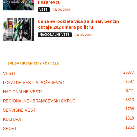
Požarevcu
VESTI
07/08/2026
Cena evrodizela viša za dinar, benzin
ostaje 202 dinara po litru
NACIONALNE VESTI
07/08/2026
SVE SA URBAN CITY PORTALA
25077
VESTI
7697
LOKALNE VESTI // POŽAREVAC
6711
NACIONALNE VESTI
3313
REGIONALNE - BRANIČEVSKI OKRUG
1788
SERVISNE VESTI
1518
KULTURA
1262
SPORT