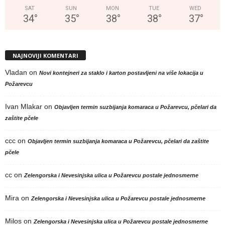
SAT
SUN
MON
TUE
WED
34
°
35
°
38
°
38
°
37
°
NAJNOVIJI KOMENTARI
Vladan
on
Novi kontejneri za staklo i karton postavljeni na više lokacija u
Požarevcu
Ivan Mlakar
on
Objavljen termin suzbijanja komaraca u Požarevcu, pčelari da
zaštite pčele
ccc
on
Objavljen termin suzbijanja komaraca u Požarevcu, pčelari da zaštite
pčele
cc
on
Zelengorska i Nevesinjska ulica u Požarevcu postale jednosmerne
Mira
on
Zelengorska i Nevesinjska ulica u Požarevcu postale jednosmerne
Milos
on
Zelengorska i Nevesinjska ulica u Požarevcu postale jednosmerne