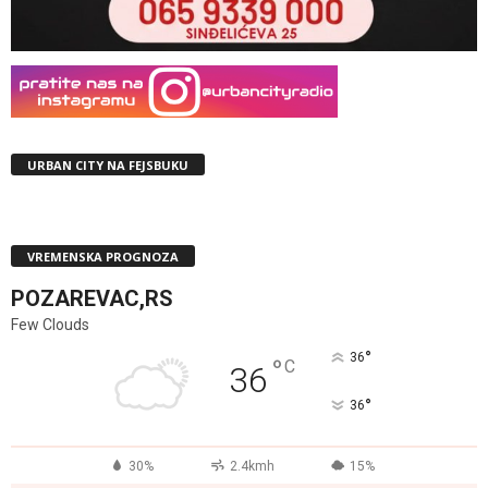
URBAN CITY NA FEJSBUKU
VREMENSKA PROGNOZA
POZAREVAC,RS
Few Clouds
°
36
°
C
36
°
36
30%
2.4kmh
15%