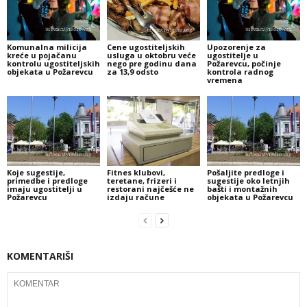
Komunalna milicija
Cene ugostiteljskih
Upozorenje za
kreće u pojačanu
usluga u oktobru veće
ugostitelje u
kontrolu ugostiteljskih
nego pre godinu dana
Požarevcu, počinje
objekata u Požarevcu
za 13,9 odsto
kontrola radnog
vremena
Koje sugestije,
Fitnes klubovi,
Pošaljite predloge i
primedbe i predloge
teretane, frizeri i
sugestije oko letnjih
imaju ugostitelji u
restorani najčešće ne
bašti i montažnih
Požarevcu
izdaju račune
objekata u Požarevcu
KOMENTARIŠI