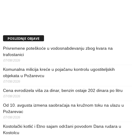
POSLEDNJE OBJAVE
Privremene poteškoće u vodosnabdevanju zbog kvara na
trafostanici
07/08/2026
Komunalna milicija kreće u pojačanu kontrolu ugostiteljskih
objekata u Požarevcu
07/08/2026
Cena evrodizela viša za dinar, benzin ostaje 202 dinara po litru
07/08/2026
Od 10. avgusta izmena saobraćaja na kružnom toku na ulazu u
Požarevac
07/08/2026
Kostolački kotlić i Etno sajam održani povodom Dana rudara u
Kostolcu