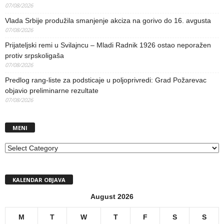
07/08/2026
Vlada Srbije produžila smanjenje akciza na gorivo do 16. avgusta
07/08/2026
Prijateljski remi u Svilajncu – Mladi Radnik 1926 ostao neporažen
protiv srpskoligaša
07/08/2026
Predlog rang-liste za podsticaje u poljoprivredi: Grad Požarevac
objavio preliminarne rezultate
07/08/2026
MENI
MENI
KALENDAR OBJAVA
August 2026
M
T
W
T
F
S
S