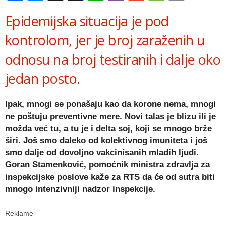
Link
Epidemijska situacija je pod
kontrolom, jer je broj zaraženih u
odnosu na broj testiranih i dalje oko
jedan posto.
Ipak, mnogi se ponašaju kao da korone nema, mnogi
ne poštuju preventivne mere. Novi talas je blizu ili je
možda već tu, a tu je i delta soj, koji se mnogo brže
širi. Još smo daleko od kolektivnog imuniteta i još
smo dalje od dovoljno vakcinisanih mladih ljudi.
Goran Stamenković, pomoćnik ministra zdravlja za
inspekcijske poslove kaže za RTS da će od sutra biti
mnogo intenzivniji nadzor inspekcije.
Reklame