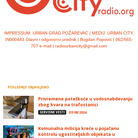
IMPRESSUM:
URBAN GRAD POŽAREVAC | MEDIJ: URBAN CITY,
IN000483 Glavni i odgovorni urednik | Bogdan Popović | 062/565-
707 e-mail | radiourbancity@gmail.com
POSLEDNJE OBJAVLJENO
Privremene poteškoće u vodosnabdevanju
zbog kvara na trafostanici
SERVISNE VESTI
07/08/2026
Komunalna milicija kreće u pojačanu
kontrolu ugostiteljskih objekata u