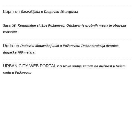
Bojan
on
Satarašijada u Dragovcu 16. avgusta
on
Sasa
Komunalne službe Požarevac: Održavanje grobnih mesta je obaveza
korisnika
Deda
on
Radovi u Moravskoj ulici u Požarevcu: Rekonstrukcija deonice
dugačke 700 metara
URBAN CITY WEB PORTAL
on
Nova sudija stupila na dužnost u Višem
sudu u Požarevcu