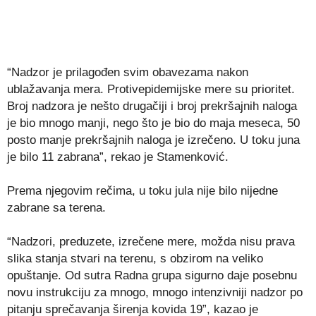
“Nadzor je prilagođen svim obavezama nakon
ublažavanja mera. Protivepidemijske mere su prioritet.
Broj nadzora je nešto drugačiji i broj prekršajnih naloga
je bio mnogo manji, nego što je bio do maja meseca, 50
posto manje prekršajnih naloga je izrečeno. U toku juna
je bilo 11 zabrana”, rekao je Stamenković.
Prema njegovim rečima, u toku jula nije bilo nijedne
zabrane sa terena.
“Nadzori, preduzete, izrečene mere, možda nisu prava
slika stanja stvari na terenu, s obzirom na veliko
opuštanje. Od sutra Radna grupa sigurno daje posebnu
novu instrukciju za mnogo, mnogo intenzivniji nadzor po
pitanju sprečavanja širenja kovida 19”, kazao je