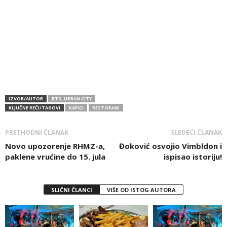
IZVOR/AUTOR
RTS, URBAN CITY
KLJUČNE REČI/TAGOVI
KAFICI
RESTORANI
PRETHODNI ČLANAK
SLEDEĆI ČLANAK
Novo upozorenje RHMZ-a,
Đoković osvojio Vimbldon i
paklene vrućine do 15. jula
ispisao istoriju!
SLIČNI ČLANCI
VIŠE OD ISTOG AUTORA