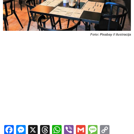
Foto: Pixabay // ilustracija
Facebook
Messenger
X
Threads
WhatsApp
Viber
Gmail
Messag
Copy