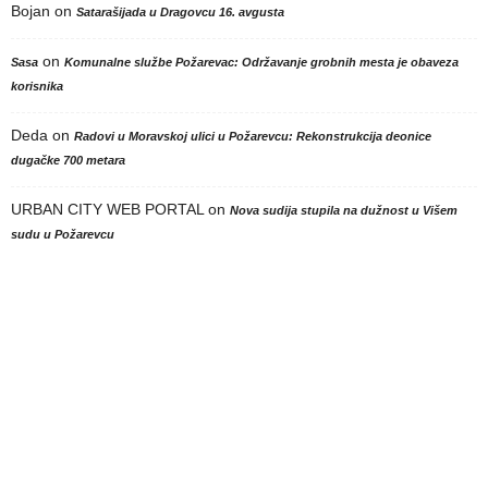
Bojan
on
Satarašijada u Dragovcu 16. avgusta
on
Sasa
Komunalne službe Požarevac: Održavanje grobnih mesta je obaveza
korisnika
Deda
on
Radovi u Moravskoj ulici u Požarevcu: Rekonstrukcija deonice
dugačke 700 metara
URBAN CITY WEB PORTAL
on
Nova sudija stupila na dužnost u Višem
sudu u Požarevcu