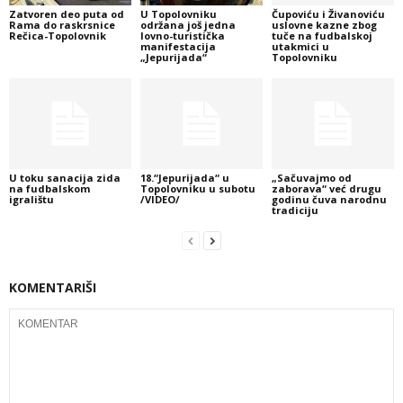
Zatvoren deo puta od
U Topolovniku
Čupoviću i Živanoviću
Rama do raskrsnice
održana još jedna
uslovne kazne zbog
Rečica-Topolovnik
lovno-turistička
tuče na fudbalskoj
manifestacija
utakmici u
„Jepurijada“
Topolovniku
U toku sanacija zida
18.“Jepurijada“ u
„Sačuvajmo od
na fudbalskom
Topolovniku u subotu
zaborava“ već drugu
igralištu
/VIDEO/
godinu čuva narodnu
tradiciju
KOMENTARIŠI