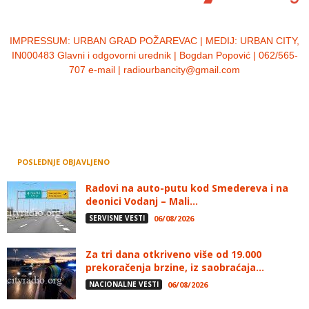
IMPRESSUM:
URBAN GRAD POŽAREVAC | MEDIJ: URBAN CITY,
IN000483 Glavni i odgovorni urednik | Bogdan Popović | 062/565-
707 e-mail | radiourbancity@gmail.com
POSLEDNJE OBJAVLJENO
Radovi na auto-putu kod Smedereva i na
deonici Vodanj – Mali...
SERVISNE VESTI
06/08/2026
Za tri dana otkriveno više od 19.000
prekoračenja brzine, iz saobraćaja...
NACIONALNE VESTI
06/08/2026