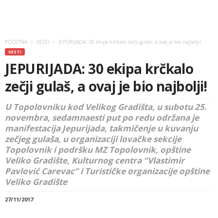
POČETNA
VESTI
JEPURIJADA: 30 ekipa krčkalo zečji gulaš, a ovaj je bio najbolji!
VESTI
JEPURIJADA: 30 ekipa krčkalo
zečji gulaš, a ovaj je bio najbolji!
U Topolovniku kod Velikog Gradišta, u subotu 25.
novembra, sedamnaesti put po redu održana je
manifestacija Jepurijada, takmičenje u kuvanju
zečjeg gulaša, u organizaciji lovačke sekcije
Topolovnik i podršku MZ Topolovnik, opštine
Veliko Gradište, Kulturnog centra “Vlastimir
Pavlović Carevac” i Turističke organizacije opštine
Veliko Gradište
27/11/2017