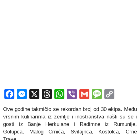
Facebook
Messenger
X
Threads
WhatsApp
Viber
Gmail
Messag
Copy
Link
Ove godine takmičio se rekordan broj od 30 ekipa. Među
vrsnim kulinarima iz zemlje i inostranstva našli su se i
gosti iz Banje Herkulane i Radimne iz Rumunije,
Golupca, Malog Crnića, Svilajnca, Kostolca, Crne
Trave…