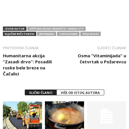
IZVOR/AUTOR
OPŠTINA VELIKO GRADIŠTE / URBAN CITY
KLJUČNE REČI/TAGOVI
JEPURIJADA
TOPOLOVNIK
ZECJI GULAS
PRETHODNI ČLANAK
SLEDEĆI ČLANAK
Humanitarna akcija
Osma “Vitaminijada” u
“Zasadi drvo”: Posadili
četvrtak u Požarevcu
ruske bele breze na
Čačalici
SLIČNI ČLANCI
VIŠE OD ISTOG AUTORA