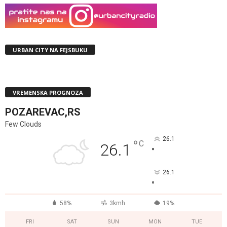
URBAN CITY NA FEJSBUKU
VREMENSKA PROGNOZA
POZAREVAC,RS
Few Clouds
26.1
°
C
26.1
°
26.1
°
58%
3kmh
19%
FRI
SAT
SUN
MON
TUE