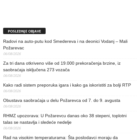
POSLEDNJE OBJAVE
Radovi na auto-putu kod Smedereva i na deonici Vodanj – Mali
Požarevac
06/08/2026
Za tri dana otkriveno više od 19.000 prekoračenja brzine, iz
saobraćaja isključena 273 vozača
06/08/2026
Kako radi sistem preporuka igara i kako ga iskoristiti za bolji RTP
06/08/2026
Obustava saobraćaja u delu Požarevca od 7. do 9. avgusta
06/08/2026
RHMZ upozorava: U Požarevcu danas oko 38 stepeni, toplotni
talas se nastavlja i sledeće nedelje
06/08/2026
Rad na visokim temperaturama: Šta poslodavci moraju da