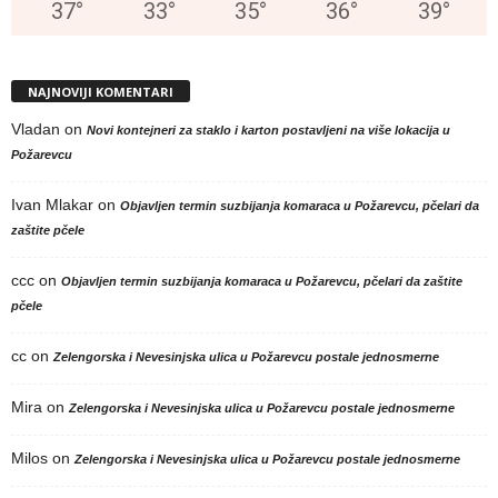
37
°
33
°
35
°
36
°
39
°
NAJNOVIJI KOMENTARI
Vladan
on
Novi kontejneri za staklo i karton postavljeni na više lokacija u
Požarevcu
Ivan Mlakar
on
Objavljen termin suzbijanja komaraca u Požarevcu, pčelari da
zaštite pčele
ccc
on
Objavljen termin suzbijanja komaraca u Požarevcu, pčelari da zaštite
pčele
cc
on
Zelengorska i Nevesinjska ulica u Požarevcu postale jednosmerne
Mira
on
Zelengorska i Nevesinjska ulica u Požarevcu postale jednosmerne
Milos
on
Zelengorska i Nevesinjska ulica u Požarevcu postale jednosmerne