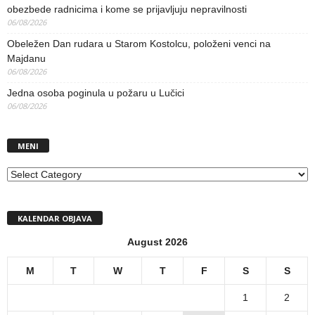
obezbede radnicima i kome se prijavljuju nepravilnosti
06/08/2026
Obeležen Dan rudara u Starom Kostolcu, položeni venci na
Majdanu
06/08/2026
Jedna osoba poginula u požaru u Lučici
06/08/2026
MENI
MENI
KALENDAR OBJAVA
August 2026
M
T
W
T
F
S
S
1
2