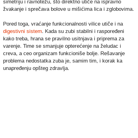
simetriju i ravnotežu, što direktno utiče na ispravno
žvakanje i sprečava bolove u mišićima lica i zglobovima.
Pored toga, vraćanje funkcionalnosti vilice utiče i na
digestivni sistem
. Kada su zubi stabilni i raspoređeni
kako treba, hrana se pravilno usitnjava i priprema za
varenje. Time se smanjuje opterećenje na želudac i
creva, a ceo organizam funkcioniše bolje. Rešavanje
problema nedostatka zuba je, samim tim, i korak ka
unapređenju opšteg zdravlja.