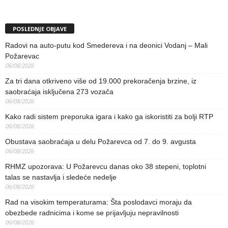
POSLEDNJE OBJAVE
Radovi na auto-putu kod Smedereva i na deonici Vodanj – Mali
Požarevac
06/08/2026
Za tri dana otkriveno više od 19.000 prekoračenja brzine, iz
saobraćaja isključena 273 vozača
06/08/2026
Kako radi sistem preporuka igara i kako ga iskoristiti za bolji RTP
06/08/2026
Obustava saobraćaja u delu Požarevca od 7. do 9. avgusta
06/08/2026
RHMZ upozorava: U Požarevcu danas oko 38 stepeni, toplotni
talas se nastavlja i sledeće nedelje
06/08/2026
Rad na visokim temperaturama: Šta poslodavci moraju da
obezbede radnicima i kome se prijavljuju nepravilnosti
06/08/2026