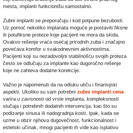
mesta, implanti funkcionišu samostalno.
Zubni implanti se preporučuju i kod potpune bezubosti.
Uz pomoć nekoliko implanata moguće je postaviti fiksne
ili polufiksne proteze koje pacijent ne mora da skida.
Ovakvo rešenje vraća osećaj prirodnih zuba i značajno
povećava komfor u svakodnevnim aktivnostima.
Pacijenti koji su nezadovoljni stabilnošću svojih proteza
često se odlučuju za implante kao dugoročno rešenje
koje ne zahteva dodatne korekcije.
Važno je napomenuti da na odluku utiču i finansijski
aspekti. Ukoliko su vam potrebni
zubni implanti cena
varira u zavisnosti od vrste implanta, kompleksnosti
slučaja i potrebnih dodatnih intervencija, kao što su
podizanje sinusa ili nadogradnja kosti. Ipak, kada se
uzme u obzir njihova dugovečnost, funkcionalnost i
estetski učinak, mnogi pacijenti ih vide kao isplativu