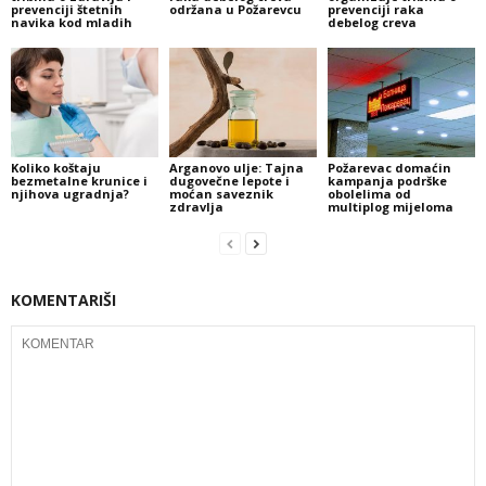
prevenciji štetnih
održana u Požarevcu
prevenciji raka
navika kod mladih
debelog creva
Koliko koštaju
Arganovo ulje: Tajna
Požarevac domaćin
bezmetalne krunice i
dugovečne lepote i
kampanja podrške
njihova ugradnja?
moćan saveznik
obolelima od
zdravlja
multiplog mijeloma
KOMENTARIŠI