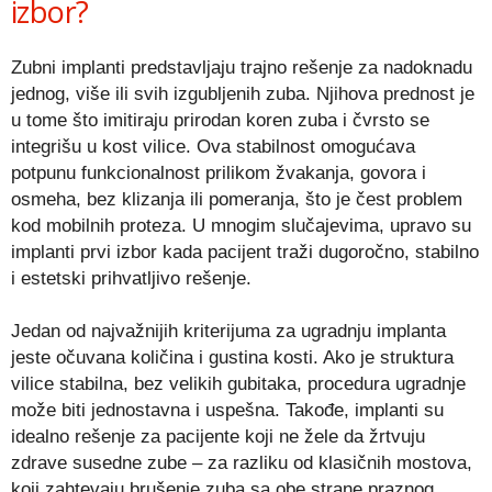
izbor?
Zubni implanti predstavljaju trajno rešenje za nadoknadu
jednog, više ili svih izgubljenih zuba. Njihova prednost je
u tome što imitiraju prirodan koren zuba i čvrsto se
integrišu u kost vilice. Ova stabilnost omogućava
potpunu funkcionalnost prilikom žvakanja, govora i
osmeha, bez klizanja ili pomeranja, što je čest problem
kod mobilnih proteza. U mnogim slučajevima, upravo su
implanti prvi izbor kada pacijent traži dugoročno, stabilno
i estetski prihvatljivo rešenje.
Jedan od najvažnijih kriterijuma za ugradnju implanta
jeste očuvana količina i gustina kosti. Ako je struktura
vilice stabilna, bez velikih gubitaka, procedura ugradnje
može biti jednostavna i uspešna. Takođe, implanti su
idealno rešenje za pacijente koji ne žele da žrtvuju
zdrave susedne zube – za razliku od klasičnih mostova,
koji zahtevaju brušenje zuba sa obe strane praznog