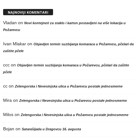
NAJNOVIJI KOMENTARI
Vladan
on
Novi kontejneri za staklo i karton postavljeni na više lokacija u
Požarevcu
Ivan Mlakar
on
Objavljen termin suzbijanja komaraca u Požarevcu, pčelari da
zaštite pčele
ccc
on
Objavljen termin suzbijanja komaraca u Požarevcu, pčelari da zaštite
pčele
cc
on
Zelengorska i Nevesinjska ulica u Požarevcu postale jednosmerne
Mira
on
Zelengorska i Nevesinjska ulica u Požarevcu postale jednosmerne
Milos
on
Zelengorska i Nevesinjska ulica u Požarevcu postale jednosmerne
Bojan
on
Satarašijada u Dragovcu 16. avgusta