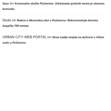
on
Sasa
Komunalne službe Požarevac: Održavanje grobnih mesta je obaveza
korisnika
Deda
on
Radovi u Moravskoj ulici u Požarevcu: Rekonstrukcija deonice
dugačke 700 metara
URBAN CITY WEB PORTAL
on
Nova sudija stupila na dužnost u Višem
sudu u Požarevcu