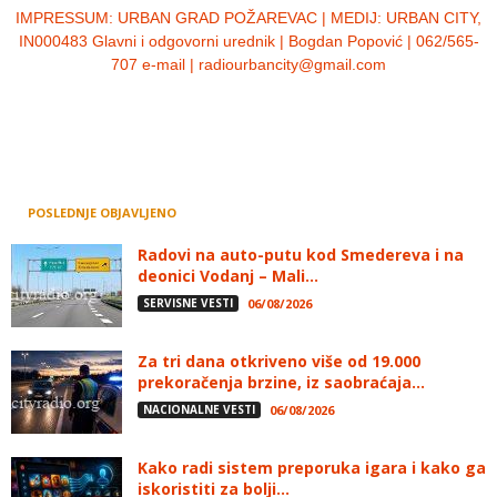
IMPRESSUM:
URBAN GRAD POŽAREVAC | MEDIJ: URBAN CITY,
IN000483 Glavni i odgovorni urednik | Bogdan Popović | 062/565-
707 e-mail | radiourbancity@gmail.com
POSLEDNJE OBJAVLJENO
Radovi na auto-putu kod Smedereva i na
deonici Vodanj – Mali...
SERVISNE VESTI
06/08/2026
Za tri dana otkriveno više od 19.000
prekoračenja brzine, iz saobraćaja...
NACIONALNE VESTI
06/08/2026
Kako radi sistem preporuka igara i kako ga
iskoristiti za bolji...