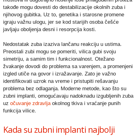
takođe mogu dovesti do destabilizacije okolnih zuba i
njihovog gubitka. Uz to, genetika i starosne promene
igraju važnu ulogu, jer se kod starijih osoba češće
javljaju oboljenja desni i resorpcija kosti.
Nedostatak zuba izaziva lančanu reakciju u ustima.
Preostali zubi mogu se pomeriti, vilica gubi svoju
simetriju, a samim tim i funkcionalnost. Otežano
žvakanje dovodi do problema sa varenjem, a promenjeni
izgled utiče na govor i izražavanje. Zato je važno
identifikovati uzrok na vreme i pristupiti rešavanju
problema bez odlaganja. Moderne metode, kao što su
zubni implanti, omogućavaju nadoknadu izgubljenih zuba
uz
očuvanje zdravlja
okolnog tkiva i vraćanje punih
funkcija vilice.
Kada su zubni implanti najbolji