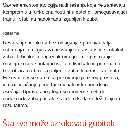
Savremena stomatologija nudi rešenja koja ne zahtevaju
kompromis u funkcionalnosti ni u estetici, omogućavajući
trajnu i stabilnu nadoknadu izgubljenih zuba.
Reklame
Rešavanje problema bez odlaganja sprečava dalja
oštećenja i omogućava očuvanje zdravlja vilice i okolnih
zuba. Tehnološki napredak omogućio je postojanje
rešenja koja se prilagođavaju individualnim potrebama,
bez obzira na broj izgubljenih zuba ili uzrast pacijenta.
Fokus nije više samo na pokrivanju praznog prostora,
već na vraćanju pune funkcionalnosti i prirodnog
osećaja. Upravo zbog toga su moderne metode
nadoknade zuba postale standard kada se teži trajnim
rezultatima.
Šta sve može uzrokovati gubitak