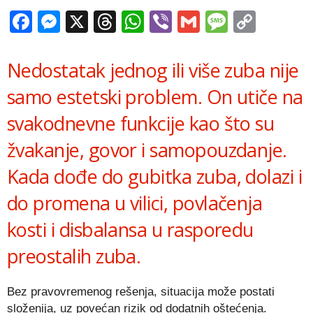
Facebook
Messenger
X
Threads
WhatsApp
Viber
Gmail
Messag
Copy
Link
Nedostatak jednog ili više zuba nije
samo estetski problem. On utiče na
svakodnevne funkcije kao što su
žvakanje, govor i samopouzdanje.
Kada dođe do gubitka zuba, dolazi i
do promena u vilici, povlačenja
kosti i disbalansa u rasporedu
preostalih zuba.
Bez pravovremenog rešenja, situacija može postati
složenija, uz povećan rizik od dodatnih oštećenja.