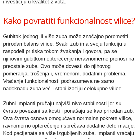
investiciju u kvalitet života.
Kako povratiti funkcionalnost vilice?
Gubitak jednog ili više zuba može značajno poremetiti
prirodan balans vilice. Svaki zub ima svoju funkciju u
raspodeli pritiska tokom žvakanja i govora, pa se
njihovim gubitkom opterećenje neravnomerno prenosi na
preostale zube. Ovo može dovesti do njihovog
pomeranja, trošenja i, vremenom, dodatnih problema.
Vraćanje funkcionalnosti podrazumeva ne samo
nadoknadu zuba već i stabilizaciju celokupne vilice.
Zubni implanti pružaju najviši nivo stabilnosti jer su
čvrsto povezani sa kosti i ponašaju se kao prirodan zub.
Ova čvrsta osnova omogućava normalne pokrete vilice,
ravnomerno opterećenje i sprečava dodatne deformacije.
Kod pacijenata sa više izgubljenih zuba, implanti vraćaju