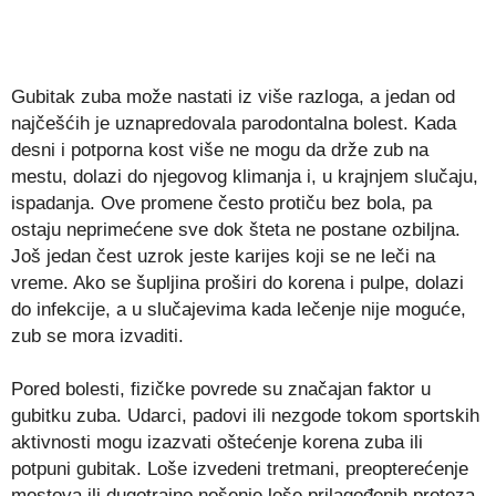
Gubitak zuba može nastati iz više razloga, a jedan od
najčešćih je uznapredovala parodontalna bolest. Kada
desni i potporna kost više ne mogu da drže zub na
mestu, dolazi do njegovog klimanja i, u krajnjem slučaju,
ispadanja. Ove promene često protiču bez bola, pa
ostaju neprimećene sve dok šteta ne postane ozbiljna.
Još jedan čest uzrok jeste karijes koji se ne leči na
vreme. Ako se šupljina proširi do korena i pulpe, dolazi
do infekcije, a u slučajevima kada lečenje nije moguće,
zub se mora izvaditi.
Pored bolesti, fizičke povrede su značajan faktor u
gubitku zuba. Udarci, padovi ili nezgode tokom sportskih
aktivnosti mogu izazvati oštećenje korena zuba ili
potpuni gubitak. Loše izvedeni tretmani, preopterećenje
mostova ili dugotrajno nošenje loše prilagođenih proteza