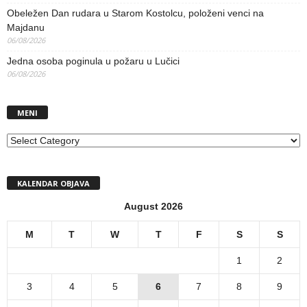
Obeležen Dan rudara u Starom Kostolcu, položeni venci na
Majdanu
06/08/2026
Jedna osoba poginula u požaru u Lučici
06/08/2026
MENI
MENI
KALENDAR OBJAVA
August 2026
M
T
W
T
F
S
S
1
2
3
4
5
6
7
8
9