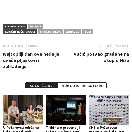
IZVOR/AUTOR
PROMO
KLJUČNE REČI/TAGOVI
STOMATOLOG
ZDRAVLJE
ZUBI
PRETHODNI ČLANAK
SLEDEĆI ČLANAK
Najtopliji dan ove nedelje,
Vučić pozvao građane na
uveče pljuskovi i
skup u Nišu
zahlađenje
SLIČNI ČLANCI
VIŠE OD ISTOG AUTORA
U Požarevcu održana
Tribina o prevenciji
SNS u Požarevcu
tribina o zdravlju i
raka debelog creva
organizuje tribinu o