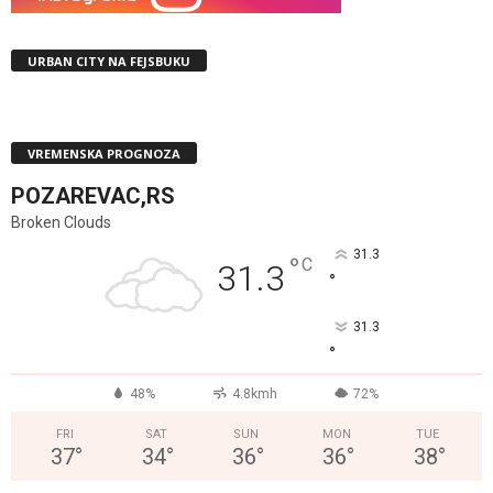
URBAN CITY NA FEJSBUKU
VREMENSKA PROGNOZA
POZAREVAC,RS
Broken Clouds
31.3
°
C
31.3
°
31.3
°
48%
4.8kmh
72%
FRI
SAT
SUN
MON
TUE
37
°
34
°
36
°
36
°
38
°