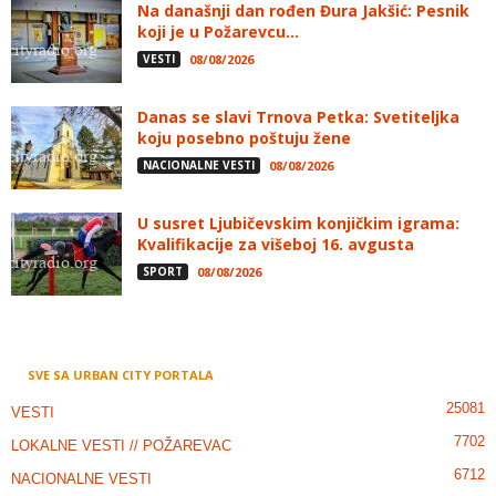
Na današnji dan rođen Đura Jakšić: Pesnik
koji je u Požarevcu...
VESTI
08/08/2026
Danas se slavi Trnova Petka: Svetiteljka
koju posebno poštuju žene
NACIONALNE VESTI
08/08/2026
U susret Ljubičevskim konjičkim igrama:
Kvalifikacije za višeboj 16. avgusta
SPORT
08/08/2026
SVE SA URBAN CITY PORTALA
25081
VESTI
7702
LOKALNE VESTI // POŽAREVAC
6712
NACIONALNE VESTI