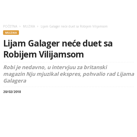
POČETNA
MUZIKA
Lijam Galager neće duet sa Robijem Vilijamsom
MUZIKA
Lijam Galager neće duet sa
Robijem Vilijamsom
Robi je nedavno, u intervjuu za britanski
magazin Nju mjuzikal ekspres, pohvalio rad Lijama
Galagera
20/02/2018