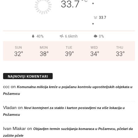
°
C
33.7
°
33.7
°
40%
6.6kmh
0%
SUN
MON
TUE
WED
THU
32
°
38
°
39
°
34
°
33
°
NAJNOVIJI KOMENTARI
ccc
on
Komunalna milicija kreće u pojačanu kontrolu ugostiteljskih objekata u
Požarevcu
Vladan
on
Novi kontejneri za staklo i karton postavljeni na više lokacija u
Požarevcu
Ivan Mlakar
on
Objavljen termin suzbijanja komaraca u Požarevcu, pčelari da
zaštite pčele