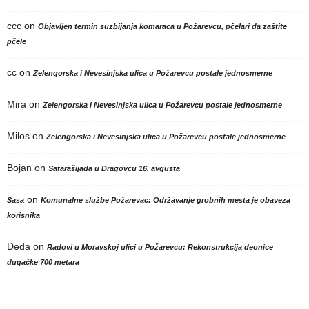
ccc
on
Objavljen termin suzbijanja komaraca u Požarevcu, pčelari da zaštite
pčele
cc
on
Zelengorska i Nevesinjska ulica u Požarevcu postale jednosmerne
Mira
on
Zelengorska i Nevesinjska ulica u Požarevcu postale jednosmerne
Milos
on
Zelengorska i Nevesinjska ulica u Požarevcu postale jednosmerne
Bojan
on
Satarašijada u Dragovcu 16. avgusta
on
Sasa
Komunalne službe Požarevac: Održavanje grobnih mesta je obaveza
korisnika
Deda
on
Radovi u Moravskoj ulici u Požarevcu: Rekonstrukcija deonice
dugačke 700 metara