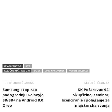
IZVOR/AUTOR
RTS
KLJUČNE REČI/TAGOVI
DUET
LIAM GALLAGHER
ROBBIE WILLIAM
PRETHODNI ČLANAK
SLEDEĆI ČLANAK
Samsung stopirao
KK Požarevac 92:
nadogradnju Galaxyja
Skupština, seminar,
S8/S8+ na Android 8.0
licenciranje i polaganje za
Oreo
majstorska zvanja