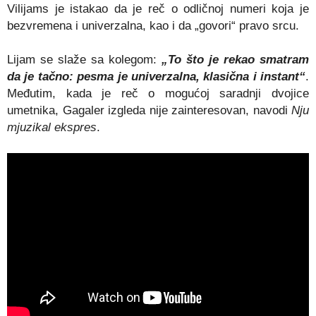
Vilijams je istakao da je reč o odličnoj numeri koja je
bezvremena i univerzalna, kao i da „govori“ pravo srcu.
Lijam se slaže sa kolegom:
„To što je rekao smatram
da je tačno: pesma je univerzalna, klasična i instant“
.
Međutim, kada je reč o mogućoj saradnji dvojice
umetnika, Gagaler izgleda nije zainteresovan, navodi
Nju
mjuzikal ekspres
.