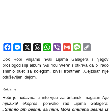
Facebook
Messenger
X
Threads
WhatsApp
Viber
Gmail
Messag
Copy
Link
Dok Robi Vilijams hvali Lijama Galagera i njegov
prošlogodišnji album “As You Were” i otkriva da bi rado
snimio duet sa kolegom, bivši frontmen „Oejzisa“ nije
oduševljen idejom.
Reklame
Robi je nedavno, u intervjuu za britanski magazin
Nju
mjuzikal ekspres
, pohvalio rad Lijama Galagera:
„Snimio bih pesmu sa njim. Moja omiljena pesma iz