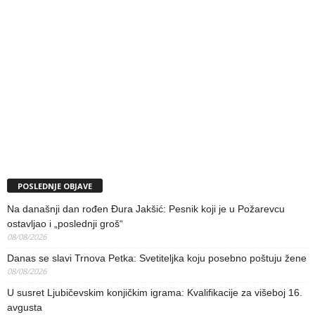
POSLEDNJE OBJAVE
Na današnji dan rođen Đura Jakšić: Pesnik koji je u Požarevcu
ostavljao i „poslednji groš“
08/08/2026
Danas se slavi Trnova Petka: Svetiteljka koju posebno poštuju žene
08/08/2026
U susret Ljubičevskim konjičkim igrama: Kvalifikacije za višeboj 16.
avgusta