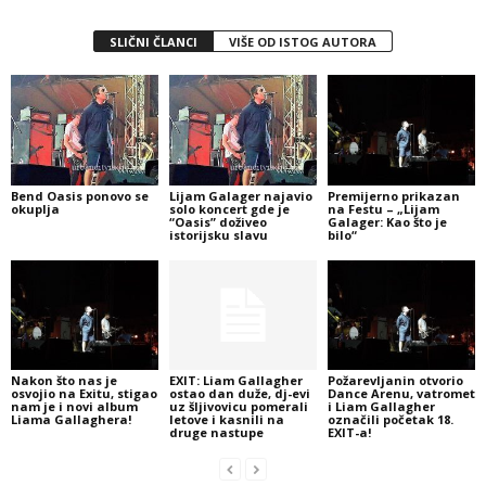
SLIČNI ČLANCI
VIŠE OD ISTOG AUTORA
Bend Oasis ponovo se
Lijam Galager najavio
Premijerno prikazan
okuplja
solo koncert gde je
na Festu – „Lijam
“Oasis” doživeo
Galager: Kao što je
istorijsku slavu
bilo“
Nakon što nas je
EXIT: Liam Gallagher
Požarevljanin otvorio
osvojio na Exitu, stigao
ostao dan duže, dj-evi
Dance Arenu, vatromet
nam je i novi album
uz šljivovicu pomerali
i Liam Gallagher
Liama Gallaghera!
letove i kasnili na
označili početak 18.
druge nastupe
EXIT-a!