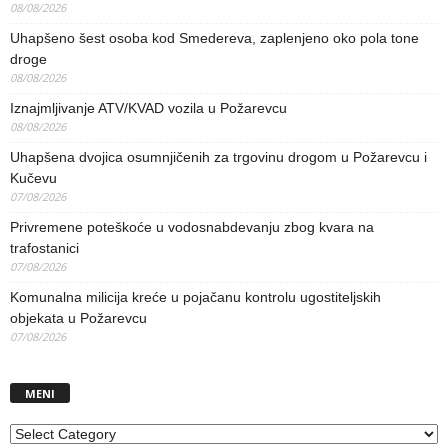
08/08/2026
Uhapšeno šest osoba kod Smedereva, zaplenjeno oko pola tone
droge
08/08/2026
Iznajmljivanje ATV/KVAD vozila u Požarevcu
08/08/2026
Uhapšena dvojica osumnjičenih za trgovinu drogom u Požarevcu i
Kučevu
07/08/2026
Privremene poteškoće u vodosnabdevanju zbog kvara na
trafostanici
07/08/2026
Komunalna milicija kreće u pojačanu kontrolu ugostiteljskih
objekata u Požarevcu
07/08/2026
MENI
MENI