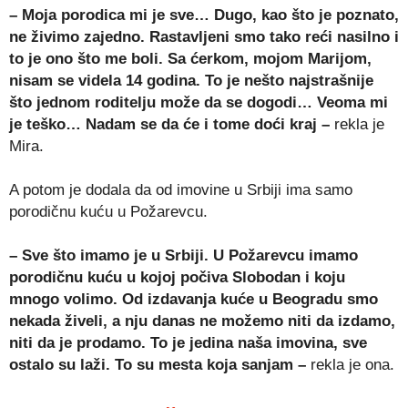
– Moja porodica mi je sve… Dugo, kao što je poznato,
ne živimo zajedno. Rastavljeni smo tako reći nasilno i
to je ono što me boli. Sa ćerkom, mojom Marijom,
nisam se videla 14 godina. To je nešto najstrašnije
što jednom roditelju može da se dogodi… Veoma mi
je teško… Nadam se da će i tome doći kraj –
rekla je
Mira.
A potom je dodala da od imovine u Srbiji ima samo
porodičnu kuću u Požarevcu.
– Sve što imamo je u Srbiji. U Požarevcu imamo
porodičnu kuću u kojoj počiva Slobodan i koju
mnogo volimo. Od izdavanja kuće u Beogradu smo
nekada živeli, a nju danas ne možemo niti da izdamo,
niti da je prodamo. To je jedina naša imovina, sve
ostalo su laži. To su mesta koja sanjam –
rekla je ona.