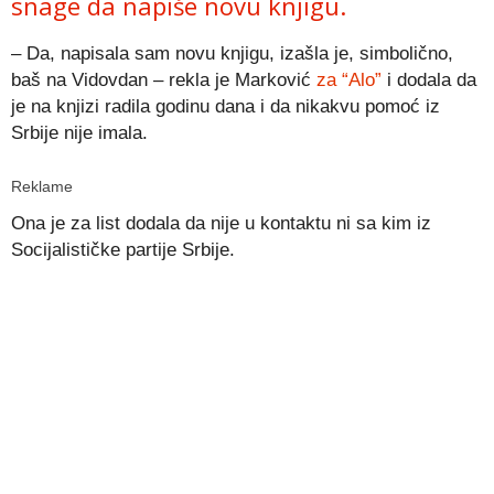
snage da napiše novu knjigu.
– Da, napisala sam novu knjigu, izašla je, simbolično,
baš na Vidovdan – rekla je Marković
za “Alo”
i dodala da
je na knjizi radila godinu dana i da nikakvu pomoć iz
Srbije nije imala.
Reklame
Ona je za list dodala da nije u kontaktu ni sa kim iz
Socijalističke partije Srbije.