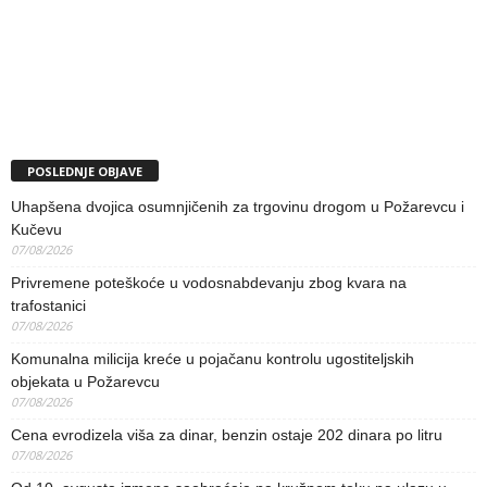
POSLEDNJE OBJAVE
Uhapšena dvojica osumnjičenih za trgovinu drogom u Požarevcu i
Kučevu
07/08/2026
Privremene poteškoće u vodosnabdevanju zbog kvara na
trafostanici
07/08/2026
Komunalna milicija kreće u pojačanu kontrolu ugostiteljskih
objekata u Požarevcu
07/08/2026
Cena evrodizela viša za dinar, benzin ostaje 202 dinara po litru
07/08/2026