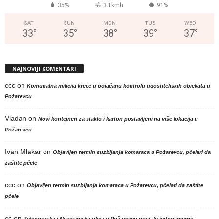
35%
3.1kmh
91%
SAT
SUN
MON
TUE
WED
33
°
35
°
38
°
39
°
37
°
NAJNOVIJI KOMENTARI
ccc
on
Komunalna milicija kreće u pojačanu kontrolu ugostiteljskih objekata u
Požarevcu
Vladan
on
Novi kontejneri za staklo i karton postavljeni na više lokacija u
Požarevcu
Ivan Mlakar
on
Objavljen termin suzbijanja komaraca u Požarevcu, pčelari da
zaštite pčele
ccc
on
Objavljen termin suzbijanja komaraca u Požarevcu, pčelari da zaštite
pčele
cc
on
Zelengorska i Nevesinjska ulica u Požarevcu postale jednosmerne