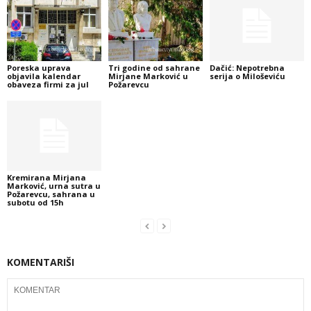
Poreska uprava
Tri godine od sahrane
Dačić: Nepotrebna
objavila kalendar
Mirjane Marković u
serija o Miloševiću
obaveza firmi za jul
Požarevcu
Kremirana Mirjana
Marković, urna sutra u
Požarevcu, sahrana u
subotu od 15h
KOMENTARIŠI