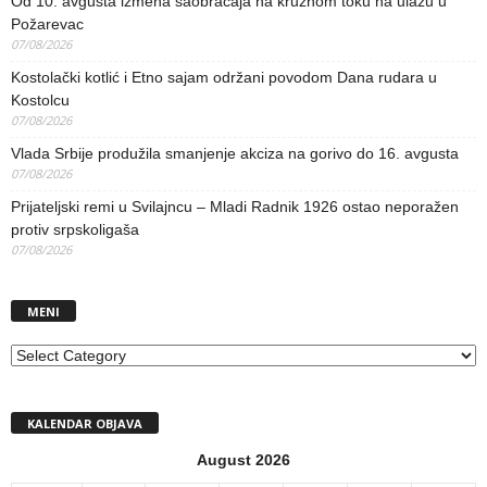
Od 10. avgusta izmena saobraćaja na kružnom toku na ulazu u
Požarevac
07/08/2026
Kostolački kotlić i Etno sajam održani povodom Dana rudara u
Kostolcu
07/08/2026
Vlada Srbije produžila smanjenje akciza na gorivo do 16. avgusta
07/08/2026
Prijateljski remi u Svilajncu – Mladi Radnik 1926 ostao neporažen
protiv srpskoligaša
07/08/2026
MENI
MENI
KALENDAR OBJAVA
August 2026