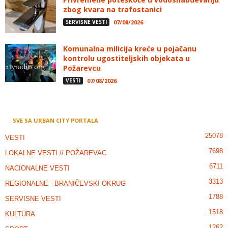
zbog kvara na trafostanici
SERVISNE VESTI
07/08/2026
Komunalna milicija kreće u pojačanu
kontrolu ugostiteljskih objekata u
Požarevcu
VESTI
07/08/2026
SVE SA URBAN CITY PORTALA
25078
VESTI
7698
LOKALNE VESTI // POŽAREVAC
6711
NACIONALNE VESTI
3313
REGIONALNE - BRANIČEVSKI OKRUG
1788
SERVISNE VESTI
1518
KULTURA
1262