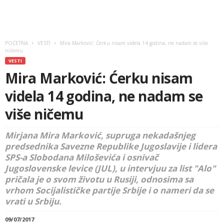
POČETNA
VESTI
Mira Marković: Ćerku nisam videla 14 godina, ne nadam se više
ničemu
VESTI
Mira Marković: Ćerku nisam
videla 14 godina, ne nadam se
više ničemu
Mirjana Mira Marković, supruga nekadašnjeg
predsednika Savezne Republike Jugoslavije i lidera
SPS-a Slobodana Miloševića i osnivač
Jugoslovenske levice (JUL), u intervjuu za list "Alo"
pričala je o svom životu u Rusiji, odnosima sa
vrhom Socijalističke partije Srbije i o nameri da se
vrati u Srbiju.
09/07/2017