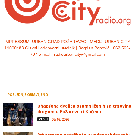
IMPRESSUM:
URBAN GRAD POŽAREVAC | MEDIJ: URBAN CITY,
IN000483 Glavni i odgovorni urednik | Bogdan Popović | 062/565-
707 e-mail | radiourbancity@gmail.com
POSLEDNJE OBJAVLJENO
Uhapšena dvojica osumnjičenih za trgovinu
drogom u Požarevcu i Kučevu
VESTI
07/08/2026
Privremene poteškoće u vodosnabdevanju