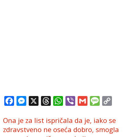
Facebook
Messenger
X
Threads
WhatsApp
Viber
Gmail
Messag
Copy
Link
Ona je za list ispričala da je, iako se
zdravstveno ne oseća dobro, smogla