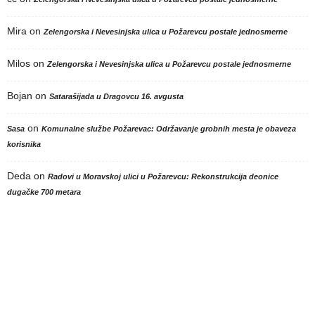
Mira
on
Zelengorska i Nevesinjska ulica u Požarevcu postale jednosmerne
Milos
on
Zelengorska i Nevesinjska ulica u Požarevcu postale jednosmerne
Bojan
on
Satarašijada u Dragovcu 16. avgusta
on
Sasa
Komunalne službe Požarevac: Održavanje grobnih mesta je obaveza
korisnika
Deda
on
Radovi u Moravskoj ulici u Požarevcu: Rekonstrukcija deonice
dugačke 700 metara