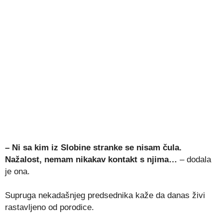
– Ni sa kim iz Slobine stranke se nisam čula.
Nažalost, nemam nikakav kontakt s njima…
– dodala
je ona.
Supruga nekadašnjeg predsednika kaže da danas živi
rastavljeno od porodice.