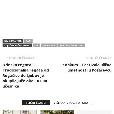
IZVOR/AUTOR
ALO
KLJUČNE REČI/TAGOVI
JUL
MILOSEVIC
MIRJANA MARKOVIC
PRETHODNI ČLANAK
SLEDEĆI ČLANAK
Drinska regata –
Konkurs – Festivala ulične
Tradicionalna regata od
umetnosti u Požarevcu
Rogačice do Ljubovije
okupila juče oko 10.000
učesnika
SLIČNI ČLANCI
VIŠE OD ISTOG AUTORA