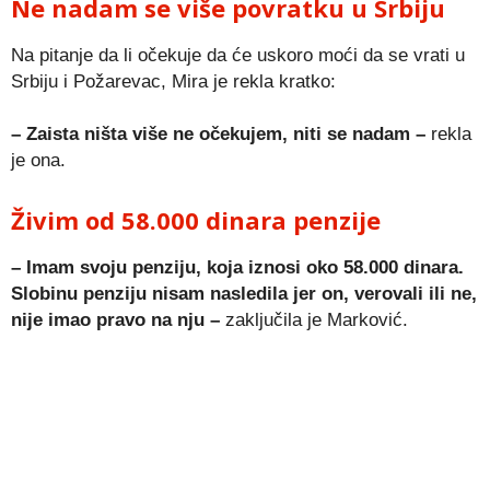
Ne nadam se više povratku u Srbiju
Na pitanje da li očekuje da će uskoro moći da se vrati u
Srbiju i Požarevac, Mira je rekla kratko:
– Zaista ništa više ne očekujem, niti se nadam –
rekla
je ona.
Živim od 58.000 dinara penzije
– Imam svoju penziju, koja iznosi oko 58.000 dinara.
Slobinu penziju nisam nasledila jer on, verovali ili ne,
nije imao pravo na nju –
zaključila je Marković.