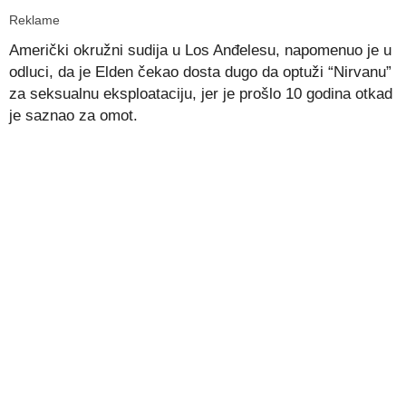
Reklame
Američki okružni sudija u Los Anđelesu, napomenuo je u
odluci, da je Elden čekao dosta dugo da optuži “Nirvanu”
za seksualnu eksploataciju, jer je prošlo 10 godina otkad
je saznao za omot.