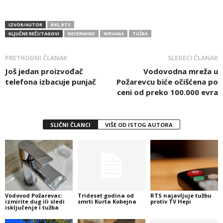
IZVOR/AUTOR
B92, RTS
KLJUČNE REČI/TAGOVI
NEVERMIND
NIRVANA
TUŽBA
PRETHODNI ČLANAK
SLEDEĆI ČLANAK
Još jedan proizvođač
Vodovodna mreža u
telefona izbacuje punjač
Požarevcu biće očišćena po
ceni od preko 100.000 evra
SLIČNI ČLANCI
VIŠE OD ISTOG AUTORA
Vodovod Požarevac:
Trideset godina od
RTS najavljuje tužbu
izmirite dug ili sledi
smrti Kurta Kobejna
protiv TV Hepi
isključenje i tužba