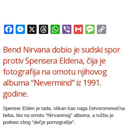
Facebook
Messenger
X
Threads
WhatsApp
Viber
Gmail
Messag
Copy
Link
Bend Nirvana dobio je sudski spor
protiv Spensera Eldena, čija je
fotografija na omotu njihovog
albuma “Nevermind” iz 1991.
godine.
Spenser Elden je tada, slikan kao naga četvoromesečna
beba, bio na omotu “Nirvaninog” albuma, a tužbu je
podneo zbog “dečje pornografije”.