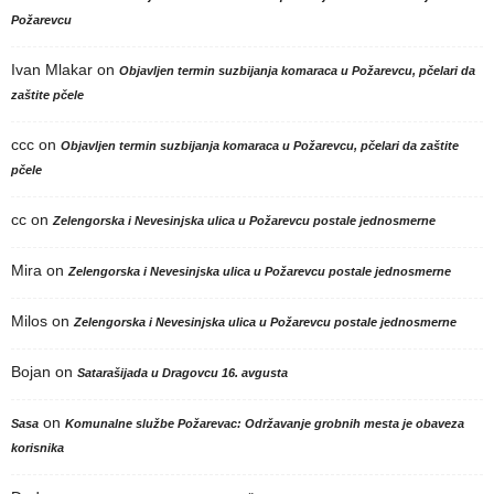
Požarevcu
Ivan Mlakar
on
Objavljen termin suzbijanja komaraca u Požarevcu, pčelari da
zaštite pčele
ccc
on
Objavljen termin suzbijanja komaraca u Požarevcu, pčelari da zaštite
pčele
cc
on
Zelengorska i Nevesinjska ulica u Požarevcu postale jednosmerne
Mira
on
Zelengorska i Nevesinjska ulica u Požarevcu postale jednosmerne
Milos
on
Zelengorska i Nevesinjska ulica u Požarevcu postale jednosmerne
Bojan
on
Satarašijada u Dragovcu 16. avgusta
on
Sasa
Komunalne službe Požarevac: Održavanje grobnih mesta je obaveza
korisnika