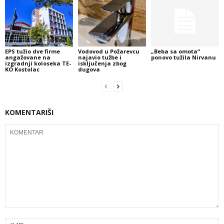
EPS tužio dve firme
Vodovod u Požarevcu
„Beba sa omota“
angažovane na
najavio tužbe i
ponovo tužila Nirvanu
izgradnji koloseka TE-
isključenja zbog
KO Kostolac
dugova
KOMENTARIŠI