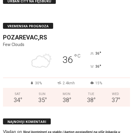
URBAN CITY NA FEJSBUKU
VREMENSKA PROGNOZA
POZAREVAC,RS
Few Clouds
°
36
°
C
36
°
36
30%
2.4kmh
15%
SAT
SUN
MON
TUE
WED
34
°
35
°
38
°
38
°
37
°
NAJNOVIJI KOMENTARI
Vladan
on
Novi kontejneri za staklo i karton postavljeni na više lokacija u