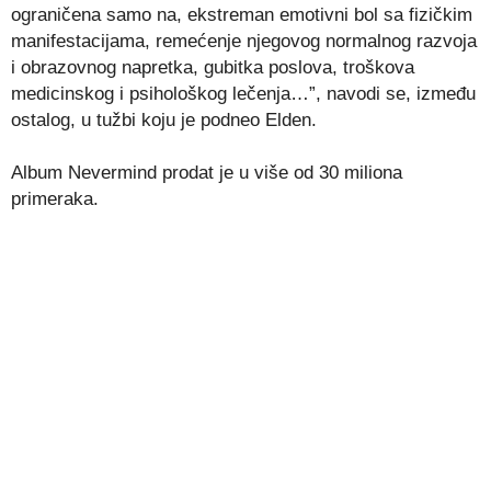
ograničena samo na, ekstreman emotivni bol sa fizičkim
manifestacijama, remećenje njegovog normalnog razvoja
i obrazovnog napretka, gubitka poslova, troškova
medicinskog i psihološkog lečenja…”, navodi se, između
ostalog, u tužbi koju je podneo Elden.
Album Nevermind prodat je u više od 30 miliona
primeraka.