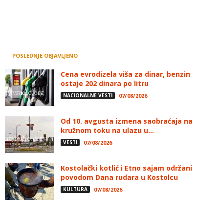
POSLEDNJE OBJAVLJENO
Cena evrodizela viša za dinar, benzin
ostaje 202 dinara po litru
NACIONALNE VESTI
07/08/2026
Od 10. avgusta izmena saobraćaja na
kružnom toku na ulazu u...
VESTI
07/08/2026
Kostolački kotlić i Etno sajam održani
povodom Dana rudara u Kostolcu
KULTURA
07/08/2026