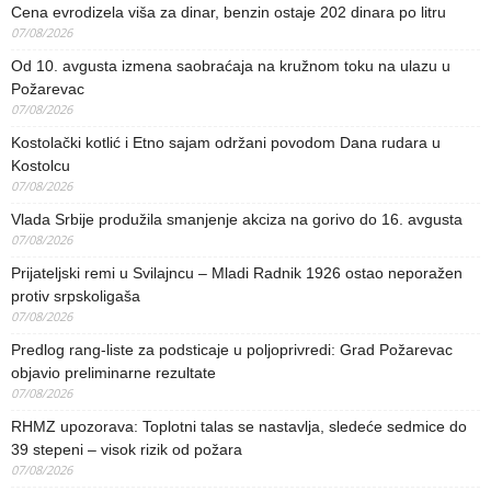
Cena evrodizela viša za dinar, benzin ostaje 202 dinara po litru
07/08/2026
Od 10. avgusta izmena saobraćaja na kružnom toku na ulazu u
Požarevac
07/08/2026
Kostolački kotlić i Etno sajam održani povodom Dana rudara u
Kostolcu
07/08/2026
Vlada Srbije produžila smanjenje akciza na gorivo do 16. avgusta
07/08/2026
Prijateljski remi u Svilajncu – Mladi Radnik 1926 ostao neporažen
protiv srpskoligaša
07/08/2026
Predlog rang-liste za podsticaje u poljoprivredi: Grad Požarevac
objavio preliminarne rezultate
07/08/2026
RHMZ upozorava: Toplotni talas se nastavlja, sledeće sedmice do
39 stepeni – visok rizik od požara
07/08/2026