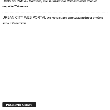
Deda
on
Radovi u Moravskoj ulici u Požarevcu: Rekonstrukcija deonice
dugačke 700 metara
URBAN CITY WEB PORTAL
on
Nova sudija stupila na dužnost u Višem
sudu u Požarevcu
POSLEDNJE OBJAVE