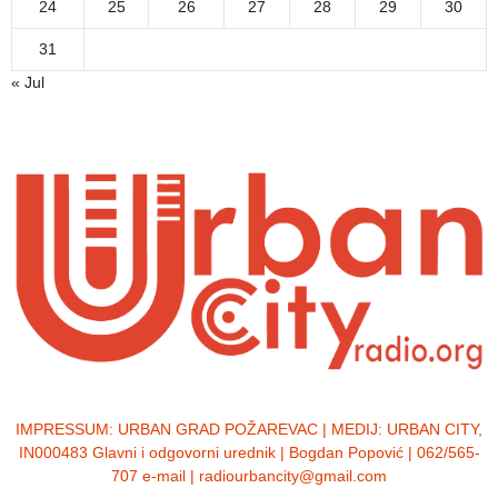
24
25
26
27
28
29
30
31
« Jul
IMPRESSUM:
URBAN GRAD POŽAREVAC | MEDIJ: URBAN CITY,
IN000483 Glavni i odgovorni urednik | Bogdan Popović | 062/565-
707 e-mail | radiourbancity@gmail.com