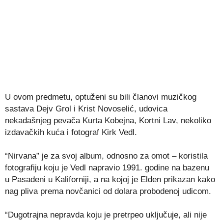
U ovom predmetu, optuženi su bili članovi muzičkog
sastava Dejv Grol i Krist Novoselić, udovica
nekadašnjeg pevača Kurta Kobejna, Kortni Lav, nekoliko
izdavačkih kuća i fotograf Kirk Vedl.
“Nirvana” je za svoj album, odnosno za omot – koristila
fotografiju koju je Vedl napravio 1991. godine na bazenu
u Pasadeni u Kaliforniji, a na kojoj je Elden prikazan kako
nag pliva prema novčanici od dolara probodenoj udicom.
“Dugotrajna nepravda koju je pretrpeo uključuje, ali nije