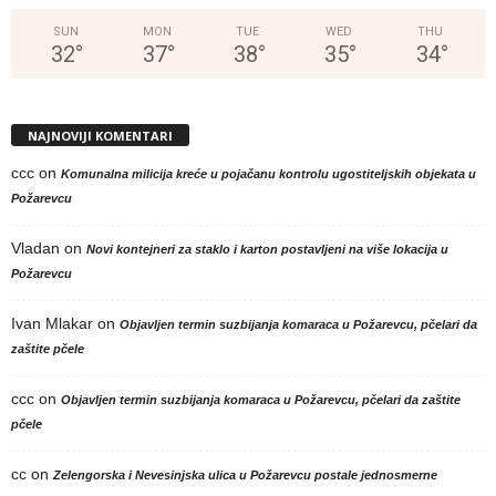
SUN
MON
TUE
WED
THU
32
°
37
°
38
°
35
°
34
°
NAJNOVIJI KOMENTARI
ccc
on
Komunalna milicija kreće u pojačanu kontrolu ugostiteljskih objekata u
Požarevcu
Vladan
on
Novi kontejneri za staklo i karton postavljeni na više lokacija u
Požarevcu
Ivan Mlakar
on
Objavljen termin suzbijanja komaraca u Požarevcu, pčelari da
zaštite pčele
ccc
on
Objavljen termin suzbijanja komaraca u Požarevcu, pčelari da zaštite
pčele
cc
on
Zelengorska i Nevesinjska ulica u Požarevcu postale jednosmerne