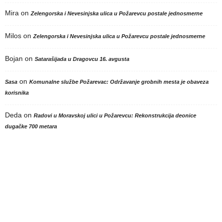
Mira
on
Zelengorska i Nevesinjska ulica u Požarevcu postale jednosmerne
Milos
on
Zelengorska i Nevesinjska ulica u Požarevcu postale jednosmerne
Bojan
on
Satarašijada u Dragovcu 16. avgusta
on
Sasa
Komunalne službe Požarevac: Održavanje grobnih mesta je obaveza
korisnika
Deda
on
Radovi u Moravskoj ulici u Požarevcu: Rekonstrukcija deonice
dugačke 700 metara