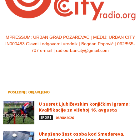
IMPRESSUM:
URBAN GRAD POŽAREVAC | MEDIJ: URBAN CITY,
IN000483 Glavni i odgovorni urednik | Bogdan Popović | 062/565-
707 e-mail | radiourbancity@gmail.com
POSLEDNJE OBJAVLJENO
U susret Ljubičevskim konjičkim igrama:
Kvalifikacije za višeboj 16. avgusta
SPORT
08/08/2026
Uhapšeno šest osoba kod Smedereva,
zaplenjeno oko pola tone droge