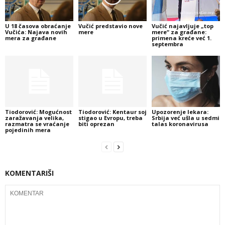
U 18 časova obraćanje
Vučić predstavio nove
Vučić najavljuje „top
Vučića: Najava novih
mere
mere“ za građane:
mera za građane
primena kreće već 1.
septembra
Tiodorović: Mogućnost
Tiodorović: Kentaur soj
Upozorenje lekara:
zaražavanja velika,
stigao u Evropu, treba
Srbija već ušla u sedmi
razmatra se vraćanje
biti oprezan
talas koronavirusa
pojedinih mera
KOMENTARIŠI