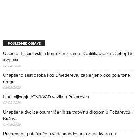
POSLEDNJE OBJAVE
U susret Ljubičevskim konjičkim igrama: Kvalifikacije za višeboj 16.
avgusta
08/08/2026
Uhapšeno šest osoba kod Smedereva, zaplenjeno oko pola tone
droge
08/08/2026
Iznajmljivanje ATV/KVAD vozila u Požarevcu
08/08/2026
Uhapšena dvojica osumnjičenih za trgovinu drogom u Požarevcu i
Kučevu
07/08/2026
Privremene poteškoće u vodosnabdevanju zbog kvara na