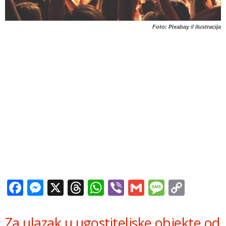
Foto: Pixabay // ilustracija
Facebook
Messenger
X
Threads
WhatsApp
Viber
Gmail
Messag
Copy
Link
Za ulazak u ugostiteljske objekte od