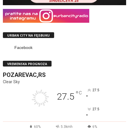
URBAN CITY NA FEJSBUKU
Facebook
VREMENSKA PROGNOZA
POZAREVAC,RS
Clear Sky
27.5
°
C
27.5
°
27.5
°
60%
5.3kmh
6%