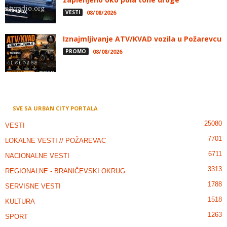
VESTI
08/08/2026
Iznajmljivanje ATV/KVAD vozila u Požarevcu
PROMO
08/08/2026
SVE SA URBAN CITY PORTALA
25080
VESTI
7701
LOKALNE VESTI // POŽAREVAC
6711
NACIONALNE VESTI
3313
REGIONALNE - BRANIČEVSKI OKRUG
1788
SERVISNE VESTI
1518
KULTURA
1263
SPORT