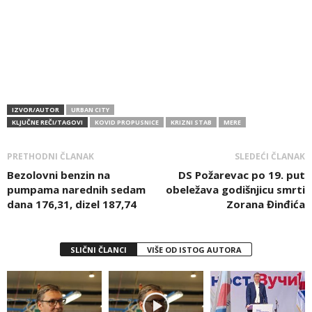
IZVOR/AUTOR
URBAN CITY
KLJUČNE REČI/TAGOVI
KOVID PROPUSNICE
KRIZNI STAB
MERE
PRETHODNI ČLANAK
SLEDEĆI ČLANAK
Bezolovni benzin na
DS Požarevac po 19. put
pumpama narednih sedam
obeležava godišnjicu smrti
dana 176,31, dizel 187,74
Zorana Đinđića
SLIČNI ČLANCI
VIŠE OD ISTOG AUTORA