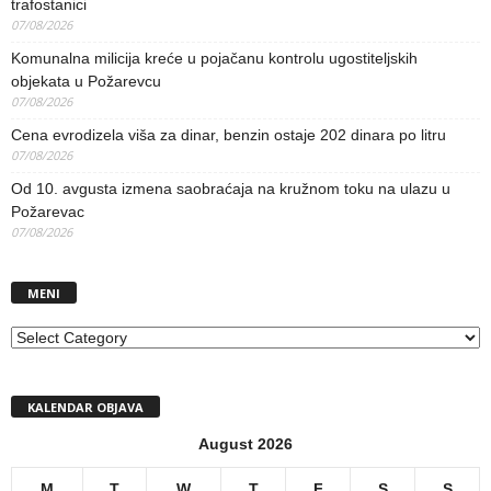
trafostanici
07/08/2026
Komunalna milicija kreće u pojačanu kontrolu ugostiteljskih
objekata u Požarevcu
07/08/2026
Cena evrodizela viša za dinar, benzin ostaje 202 dinara po litru
07/08/2026
Od 10. avgusta izmena saobraćaja na kružnom toku na ulazu u
Požarevac
07/08/2026
MENI
MENI
KALENDAR OBJAVA
August 2026
M
T
W
T
F
S
S