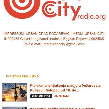
IMPRESSUM:
URBAN GRAD POŽAREVAC | MEDIJ: URBAN CITY,
IN000483 Glavni i odgovorni urednik | Bogdan Popović | 062/565-
707 e-mail | radiourbancity@gmail.com
POSLEDNJE OBJAVLJENO
Planirana isključenja struje u Požarevcu,
Kučevu i Golupcu od 10. do...
SERVISNE VESTI
09/08/2026
Kopaonik dobija četiri nove ski-staze