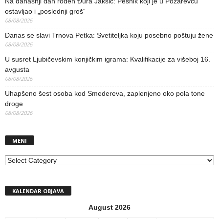
Na današnji dan rođen Đura Jakšić: Pesnik koji je u Požarevcu
ostavljao i „poslednji groš“
08/08/2026
Danas se slavi Trnova Petka: Svetiteljka koju posebno poštuju žene
08/08/2026
U susret Ljubičevskim konjičkim igrama: Kvalifikacije za višeboj 16.
avgusta
08/08/2026
Uhapšeno šest osoba kod Smedereva, zaplenjeno oko pola tone
droge
08/08/2026
MENI
MENI
KALENDAR OBJAVA
August 2026