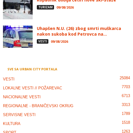
TURIZAM
09/08/2026
Uhapšen N.U. (26) zbog smrti muškarca
nakon sukoba kod Petrovca na...
VESTI
09/08/2026
SVE SA URBAN CITY PORTALA
25084
VESTI
7703
LOKALNE VESTI // POŽAREVAC
6713
NACIONALNE VESTI
3313
REGIONALNE - BRANIČEVSKI OKRUG
1789
SERVISNE VESTI
1518
KULTURA
1263
SPORT