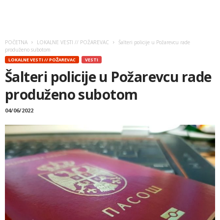
POČETNA
LOKALNE VESTI // POŽAREVAC
Šalteri policije u Požarevcu rade
produženo subotom
LOKALNE VESTI // POŽAREVAC
VESTI
Šalteri policije u Požarevcu rade
produženo subotom
04/06/2022