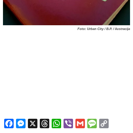
Foto: Urban City / B.P. / ilustracija
Facebook
Messenger
X
Threads
WhatsApp
Viber
Gmail
Messag
Copy
Link