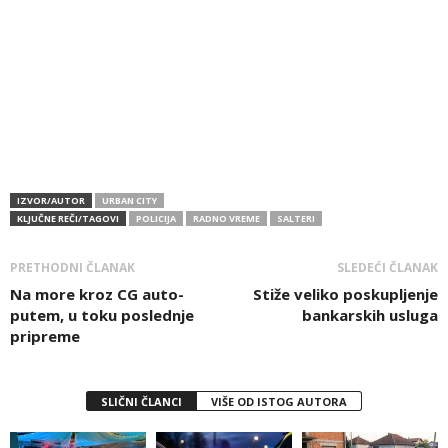
IZVOR/AUTOR
URBAN CITY
KLJUČNE REČI/TAGOVI
POLICIJA
RADNO VREME
SALTERI
PRETHODNI ČLANAK
SLEDEĆI ČLANAK
Na more kroz CG auto-
Stiže veliko poskupljenje
putem, u toku poslednje
bankarskih usluga
pripreme
SLIČNI ČLANCI
VIŠE OD ISTOG AUTORA