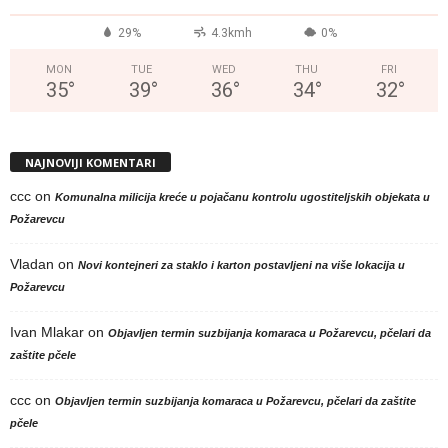
29%
4.3kmh
0%
MON
TUE
WED
THU
FRI
35
°
39
°
36
°
34
°
32
°
NAJNOVIJI KOMENTARI
ccc
on
Komunalna milicija kreće u pojačanu kontrolu ugostiteljskih objekata u
Požarevcu
Vladan
on
Novi kontejneri za staklo i karton postavljeni na više lokacija u
Požarevcu
Ivan Mlakar
on
Objavljen termin suzbijanja komaraca u Požarevcu, pčelari da
zaštite pčele
ccc
on
Objavljen termin suzbijanja komaraca u Požarevcu, pčelari da zaštite
pčele