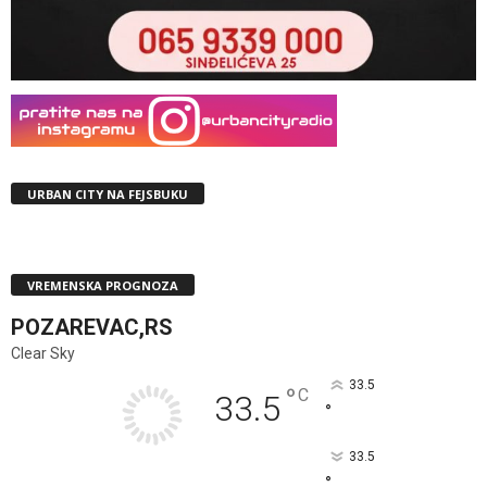
URBAN CITY NA FEJSBUKU
VREMENSKA PROGNOZA
POZAREVAC,RS
Clear Sky
33.5
°
C
33.5
°
33.5
°