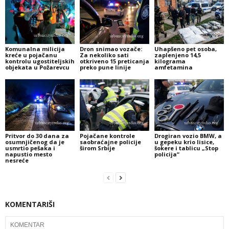
Komunalna milicija
Dron snimao vozače:
Uhapšeno pet osoba,
kreće u pojačanu
Za nekoliko sati
zaplenjeno 14,5
kontrolu ugostiteljskih
otkriveno 15 preticanja
kilograma
objekata u Požarevcu
preko pune linije
amfetamina
Pritvor do 30 dana za
Pojačane kontrole
Drogiran vozio BMW, a
osumnjičenog da je
saobraćajne policije
u gepeku krio lisice,
usmrtio pešaka i
širom Srbije
šokere i tablicu „Stop
napustio mesto
policija“
nesreće
KOMENTARIŠI