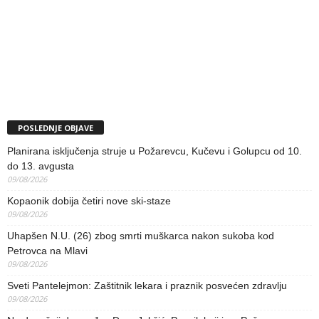
POSLEDNJE OBJAVE
Planirana isključenja struje u Požarevcu, Kučevu i Golupcu od 10.
do 13. avgusta
09/08/2026
Kopaonik dobija četiri nove ski-staze
09/08/2026
Uhapšen N.U. (26) zbog smrti muškarca nakon sukoba kod
Petrovca na Mlavi
09/08/2026
Sveti Pantelejmon: Zaštitnik lekara i praznik posvećen zdravlju
09/08/2026