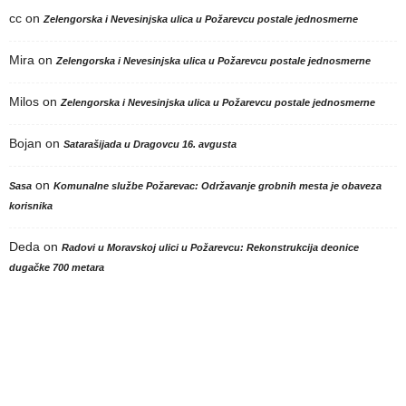
cc
on
Zelengorska i Nevesinjska ulica u Požarevcu postale jednosmerne
Mira
on
Zelengorska i Nevesinjska ulica u Požarevcu postale jednosmerne
Milos
on
Zelengorska i Nevesinjska ulica u Požarevcu postale jednosmerne
Bojan
on
Satarašijada u Dragovcu 16. avgusta
on
Sasa
Komunalne službe Požarevac: Održavanje grobnih mesta je obaveza
korisnika
Deda
on
Radovi u Moravskoj ulici u Požarevcu: Rekonstrukcija deonice
dugačke 700 metara