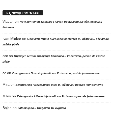
NAJNOVIJI KOMENTARI
Vladan
on
Novi kontejneri za staklo i karton postavljeni na više lokacija u
Požarevcu
Ivan Mlakar
on
Objavljen termin suzbijanja komaraca u Požarevcu, pčelari da
zaštite pčele
ccc
on
Objavljen termin suzbijanja komaraca u Požarevcu, pčelari da zaštite
pčele
cc
on
Zelengorska i Nevesinjska ulica u Požarevcu postale jednosmerne
Mira
on
Zelengorska i Nevesinjska ulica u Požarevcu postale jednosmerne
Milos
on
Zelengorska i Nevesinjska ulica u Požarevcu postale jednosmerne
Bojan
on
Satarašijada u Dragovcu 16. avgusta