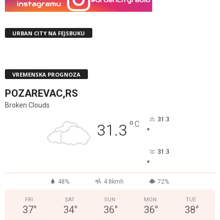
URBAN CITY NA FEJSBUKU
VREMENSKA PROGNOZA
POZAREVAC,RS
Broken Clouds
31.3
°
C
31.3
°
31.3
°
48%
4.8kmh
72%
FRI
SAT
SUN
MON
TUE
37
°
34
°
36
°
36
°
38
°