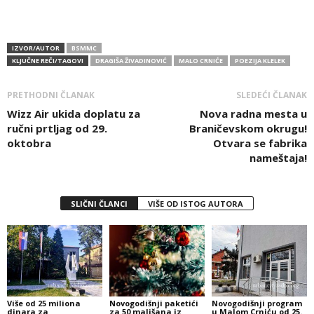
IZVOR/AUTOR
BSMMC
KLJUČNE REČI/TAGOVI
DRAGIŠA ŽIVADINOVIĆ
MALO CRNIĆE
POEZIJA KLELEK
PRETHODNI ČLANAK
SLEDEĆI ČLANAK
Wizz Air ukida doplatu za
Nova radna mesta u
ručni prtljag od 29.
Braničevskom okrugu!
oktobra
Otvara se fabrika
nameštaja!
SLIČNI ČLANCI
VIŠE OD ISTOG AUTORA
Više od 25 miliona
Novogodišnji paketići
Novogodišnji program
dinara za
za 50 mališana iz
u Malom Crniću od 25.