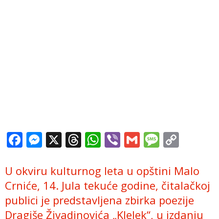
Facebook
Messenger
X
Threads
WhatsApp
Viber
Gmail
Messag
Copy
Link
U okviru kulturnog leta u opštini Malo
Crniće, 14. Jula tekuće godine, čitalačkoj
publici je predstavljena zbirka poezije
Dragiše Živadinovića „Klelek“, u izdanju