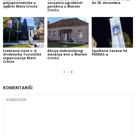
poljoprivrednike u
socijalno ugroženih
do 30. decembra
opštini Malo Crniće
porodica u Malom
Crniću
Izabrana nova v. d.
Akcija dobrovoljnog
Spuštena zavesa 54.
direktorka Turističke
davanja krvi u Malom
FEDRAS-a
organizacije Malo
Crniću
Crniće
KOMENTARIŠI