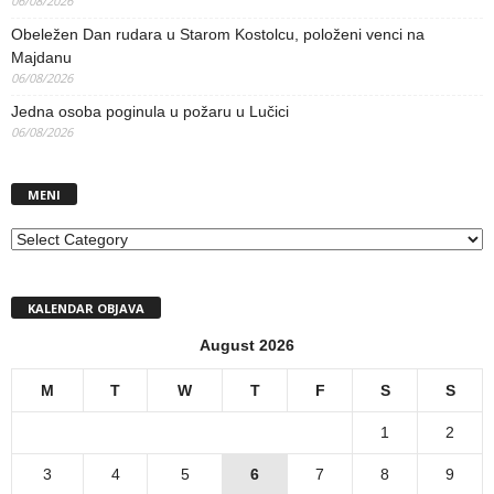
06/08/2026
Obeležen Dan rudara u Starom Kostolcu, položeni venci na
Majdanu
06/08/2026
Jedna osoba poginula u požaru u Lučici
06/08/2026
MENI
MENI
KALENDAR OBJAVA
August 2026
M
T
W
T
F
S
S
1
2
3
4
5
6
7
8
9