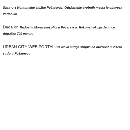
on
Sasa
Komunalne službe Požarevac: Održavanje grobnih mesta je obaveza
korisnika
Deda
on
Radovi u Moravskoj ulici u Požarevcu: Rekonstrukcija deonice
dugačke 700 metara
URBAN CITY WEB PORTAL
on
Nova sudija stupila na dužnost u Višem
sudu u Požarevcu