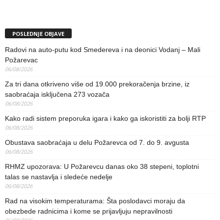
POSLEDNJE OBJAVE
Radovi na auto-putu kod Smedereva i na deonici Vodanj – Mali
Požarevac
06/08/2026
Za tri dana otkriveno više od 19.000 prekoračenja brzine, iz
saobraćaja isključena 273 vozača
06/08/2026
Kako radi sistem preporuka igara i kako ga iskoristiti za bolji RTP
06/08/2026
Obustava saobraćaja u delu Požarevca od 7. do 9. avgusta
06/08/2026
RHMZ upozorava: U Požarevcu danas oko 38 stepeni, toplotni
talas se nastavlja i sledeće nedelje
06/08/2026
Rad na visokim temperaturama: Šta poslodavci moraju da
obezbede radnicima i kome se prijavljuju nepravilnosti