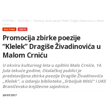
POČETNA
KULTURA
Promocija zbirke poezije “Klelek” Dragiše Živadinovića u Malom
Crniću
KULTURA
VESTI
Promocija zbirke poezije
“Klelek” Dragiše Živadinovića u
Malom Crniću
U okviru kulturnog leta u opštini Malo Crniće, 14.
Jula tekuće godine, čitalačkoj publici je
predstavljena zbirka poezije Dragiše Živadinovića
„Klelek“, u izdanju biblioteke „Srboljub Mitić“ i UKS
Braničevsko-književne zajednice.
20/07/2017