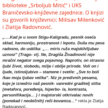
biblioteke „Srboljub Mitić“ i UKS
Braničevsko-književne zajednice. O knjizi
su govorili književnici: Milisav Milenković
i Zlatija Radovnović.
„….Kad je u svom Stigu-Kaligradu, pesnik oseća
sklad, harmoniju, prostranost i lepotu. Duša mu peva
radosno, do usklika: „… miris ruža majskih/ljubav
uznosi” (Trago- vi). Ne, Dragiša Živadinović nije
mračni negator svega pojavnog. Naprotiv, on strasno
ljubi život, slobodu, milje i obilje prirode. Voli on i
ljude, istinoljubivo – stamene i svetle: „Sve to boli
/kao moja ljubav velika”. Niz je predivnih pesama,
koje je iznedrio naš pesnik- vanredni graditelj stiha
(metafora, poređenja, hiperbo- la, kontrasta,
personifikacija… ) i majstorski otkrivalac novih
(ponekad i neobičnih) reči-kovanica…“
rekla je Zlatija
Radovanović.