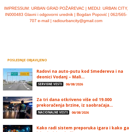
IMPRESSUM:
URBAN GRAD POŽAREVAC | MEDIJ: URBAN CITY,
IN000483 Glavni i odgovorni urednik | Bogdan Popović | 062/565-
707 e-mail | radiourbancity@gmail.com
POSLEDNJE OBJAVLJENO
Radovi na auto-putu kod Smedereva i na
deonici Vodanj – Mali...
SERVISNE VESTI
06/08/2026
Za tri dana otkriveno više od 19.000
prekoračenja brzine, iz saobraćaja...
NACIONALNE VESTI
06/08/2026
Kako radi sistem preporuka igara i kako ga