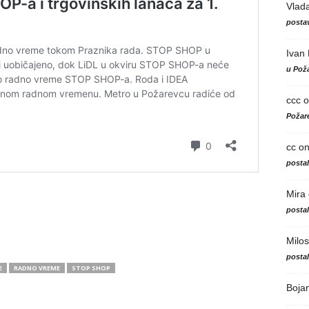
Vlad
postav
Ivan
u Poža
ccc
o
Požare
cc
o
posta
Mira
posta
Milos
posta
E
RADNO VREME
STOP SHOP
Boja