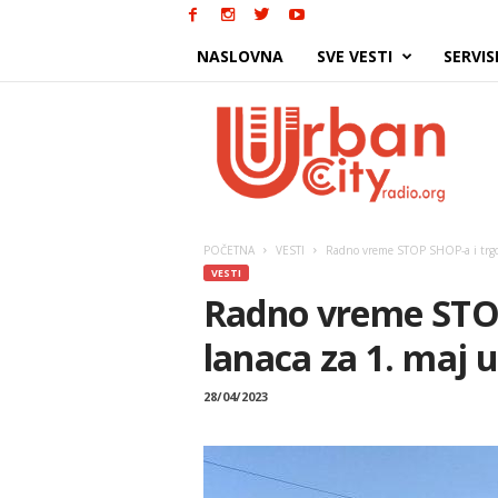
NASLOVNA
SVE VESTI
SERVIS
Urban
City
POČETNA
VESTI
Radno vreme STOP SHOP-a i trgov
VESTI
Radno vreme STOP
lanaca za 1. maj 
28/04/2023