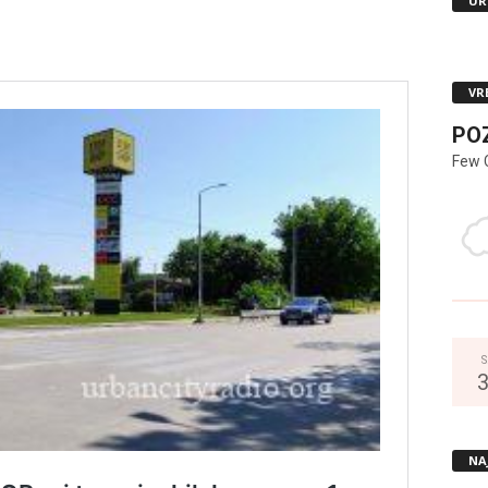
UR
VR
PO
Few 
S
NA