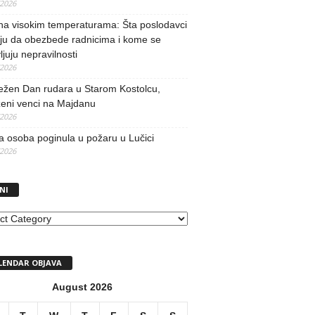
/2026
na visokim temperaturama: Šta poslodavci
ju da obezbede radnicima i kome se
vljuju nepravilnosti
/2026
ežen Dan rudara u Starom Kostolcu,
ženi venci na Majdanu
/2026
 osoba poginula u požaru u Lučici
/2026
NI
I
LENDAR OBJAVA
August 2026