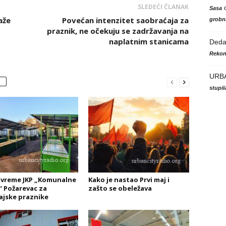
SLEDEĆI ČLANAK
Sasa
aže
Povećan intenzitet saobraćaja za
grobni
praznik, ne očekuju se zadržavanja na
naplatnim stanicama
Ded
Rekon
URB
stupi
vreme JKP „Komunalne
Kako je nastao Prvi maj i
“ Požarevac za
zašto se obeležava
jske praznike