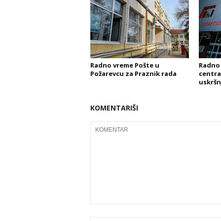
Radno vreme Pošte u
Radno
Požarevcu za Praznik rada
centra
uskršn
KOMENTARIŠI