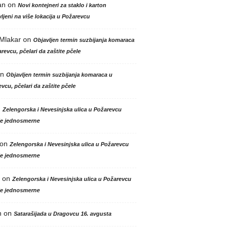
an
on
Novi kontejneri za staklo i karton
ljeni na više lokacija u Požarevcu
 Mlakar
on
Objavljen termin suzbijanja komaraca
revcu, pčelari da zaštite pčele
n
Objavljen termin suzbijanja komaraca u
vcu, pčelari da zaštite pčele
n
Zelengorska i Nevesinjska ulica u Požarevcu
le jednosmerne
on
Zelengorska i Nevesinjska ulica u Požarevcu
le jednosmerne
on
Zelengorska i Nevesinjska ulica u Požarevcu
le jednosmerne
n
on
Satarašijada u Dragovcu 16. avgusta