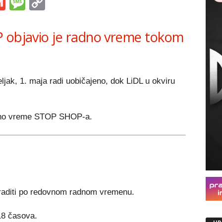
s
tsApp
iber
Gmail
Message
Copy
Link
P objavio je radno vreme tokom
k, 1. maja radi uobičajeno, dok LiDL u okviru
adno vreme STOP SHOP-a.
raditi po redovnom radnom vremenu.
18 časova.