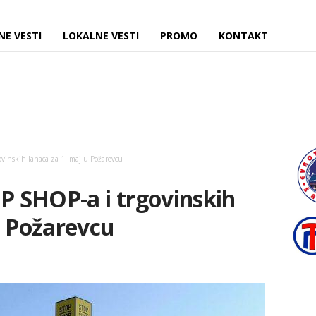
NE VESTI
LOKALNE VESTI
PROMO
KONTAKT
inskih lanaca za 1. maj u Požarevcu
 SHOP-a i trgovinskih
u Požarevcu