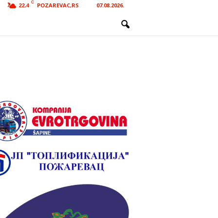
C
POZAREVAC,RS
07.08.2026.
22.4