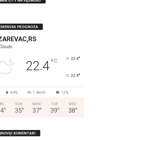
BAN CITY NA FEJSBUKU
EMENSKA PROGNOZA
ZAREVAC,RS
Clouds
°
22.4
°
C
22.4
°
22.4
64%
1.4kmh
12%
AT
SUN
MON
TUE
WED
34
°
35
°
37
°
39
°
38
°
JNOVIJI KOMENTARI