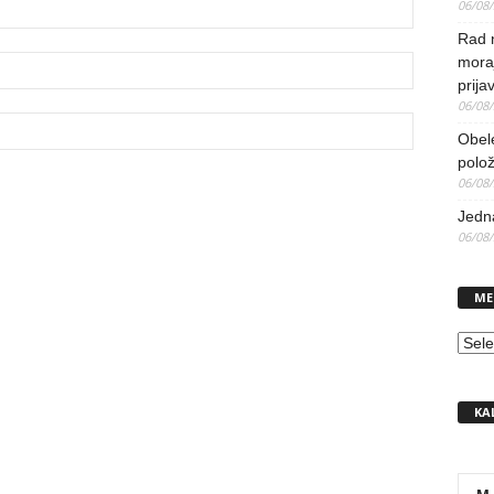
06/08
Rad 
mora
prija
06/08
Obel
polo
06/08
Jedna
06/08
ME
MEN
KA