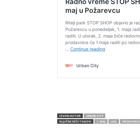
IZVOR/AUTOR
URBAN CITY
KLJUČNE REČI/TAGOVI
1. MAJ
LIDL
PRODAVNIC