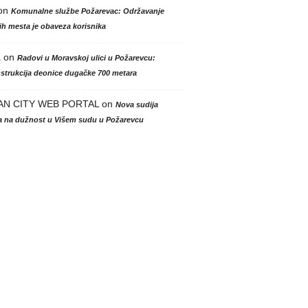
on
Komunalne službe Požarevac: Održavanje
h mesta je obaveza korisnika
a
on
Radovi u Moravskoj ulici u Požarevcu:
strukcija deonice dugačke 700 metara
AN CITY WEB PORTAL
on
Nova sudija
la na dužnost u Višem sudu u Požarevcu