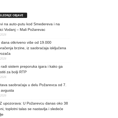
SLEDNJE OBJAVE
vi na auto-putu kod Smedereva i na
ci Vodanj – Mali Požarevac
/2026
i dana otkriveno više od 19.000
račenja brzine, iz saobraćaja isključena
vozača
/2026
radi sistem preporuka igara i kako ga
stiti za bolji RTP
/2026
tava saobraćaja u delu Požarevca od 7.
 avgusta
/2026
 upozorava: U Požarevcu danas oko 38
ni, toplotni talas se nastavlja i sledeće
je