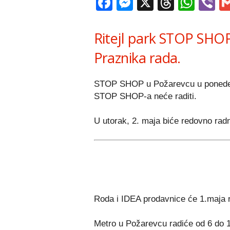
Facebook
Messenger
X
Thread
Wha
V
Ritejl park STOP SHO
Praznika rada.
STOP SHOP u Požarevcu u ponedelja
STOP SHOP-a neće raditi.
U utorak, 2. maja biće redovno r
Roda i IDEA prodavnice će 1.maja 
Metro u Požarevcu radiće od 6 do 