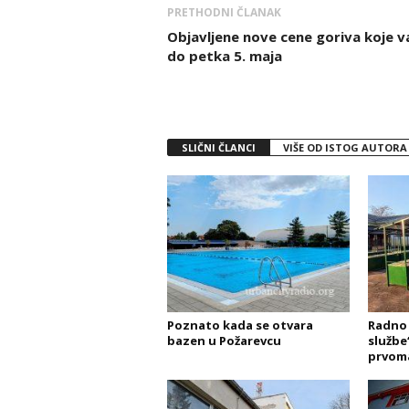
PRETHODNI ČLANAK
Objavljene nove cene goriva koje v
do petka 5. maja
SLIČNI ČLANCI
VIŠE OD ISTOG AUTORA
Poznato kada se otvara
Radno 
bazen u Požarevcu
službe
prvoma