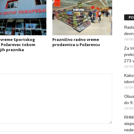
PO
Rado
deoni
 vreme Sportskog
Praznično radno vreme
06/08
 Požarevac tokom
prodavnica u Požarevcu
Za tr
jih praznika
preko
273 
06/08
Kako 
iskori
06/08
Obus
do 9.
06/08
RHMZ
stepe
nedel