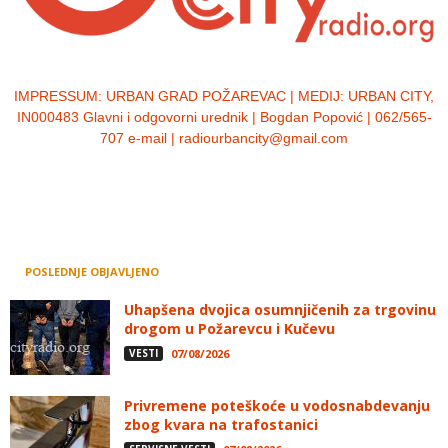
IMPRESSUM:
URBAN GRAD POŽAREVAC | MEDIJ: URBAN CITY,
IN000483 Glavni i odgovorni urednik | Bogdan Popović | 062/565-
707 e-mail | radiourbancity@gmail.com
POSLEDNJE OBJAVLJENO
Uhapšena dvojica osumnjičenih za trgovinu
drogom u Požarevcu i Kučevu
VESTI
07/08/2026
Privremene poteškoće u vodosnabdevanju
zbog kvara na trafostanici