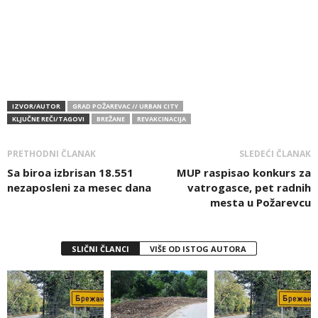
IZVOR/AUTOR
GRAD POŽAREVAC // URBAN CITY
KLJUČNE REČI/TAGOVI
BREŽANE
REVAKCINACIJA
PRETHODNI ČLANAK
SLEDEĆI ČLANAK
Sa biroa izbrisan 18.551
MUP raspisao konkurs za
nezaposleni za mesec dana
vatrogasce, pet radnih
mesta u Požarevcu
SLIČNI ČLANCI
VIŠE OD ISTOG AUTORA