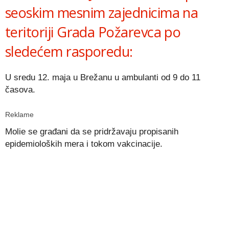
seoskim mesnim zajednicima na
teritoriji Grada Požarevca po
sledećem rasporedu:
U sredu 12. maja u Brežanu u ambulanti od 9 do 11
časova.
Reklame
Molie se građani da se pridržavaju propisanih
epidemioloških mera i tokom vakcinacije.