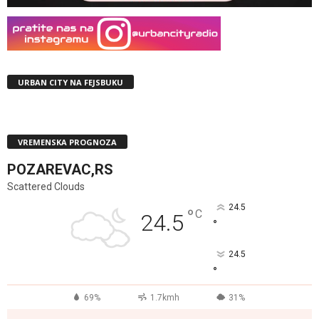
URBAN CITY NA FEJSBUKU
VREMENSKA PROGNOZA
POZAREVAC,RS
Scattered Clouds
24.5
°
C
24.5
°
24.5
°
69%
1.7kmh
31%