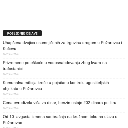
POSLEDNJE OBJAVE
Uhapšena dvojica osumnjičenih za trgovinu drogom u Požarevcu i
Kučevu
07/08/2026
Privremene poteškoće u vodosnabdevanju zbog kvara na
trafostanici
07/08/2026
Komunalna milicija kreće u pojačanu kontrolu ugostiteljskih
objekata u Požarevcu
07/08/2026
Cena evrodizela viša za dinar, benzin ostaje 202 dinara po litru
07/08/2026
Od 10. avgusta izmena saobraćaja na kružnom toku na ulazu u
Požarevac
07/08/2026