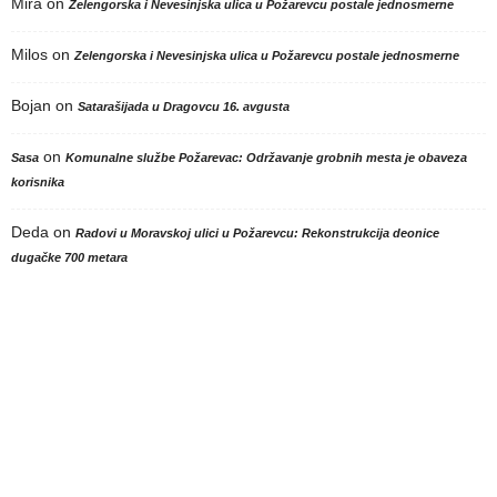
Mira
on
Zelengorska i Nevesinjska ulica u Požarevcu postale jednosmerne
Milos
on
Zelengorska i Nevesinjska ulica u Požarevcu postale jednosmerne
Bojan
on
Satarašijada u Dragovcu 16. avgusta
on
Sasa
Komunalne službe Požarevac: Održavanje grobnih mesta je obaveza
korisnika
Deda
on
Radovi u Moravskoj ulici u Požarevcu: Rekonstrukcija deonice
dugačke 700 metara