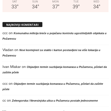
SAT
SUN
MON
TUE
WED
33
°
34
°
37
°
39
°
34
°
NAJNOVIJI KOMENTARI
ccc
on
Komunalna milicija kreće u pojačanu kontrolu ugostiteljskih objekata u
Požarevcu
Vladan
on
Novi kontejneri za staklo i karton postavljeni na više lokacija u
Požarevcu
Ivan Mlakar
on
Objavljen termin suzbijanja komaraca u Požarevcu, pčelari da
zaštite pčele
ccc
on
Objavljen termin suzbijanja komaraca u Požarevcu, pčelari da zaštite
pčele
cc
on
Zelengorska i Nevesinjska ulica u Požarevcu postale jednosmerne