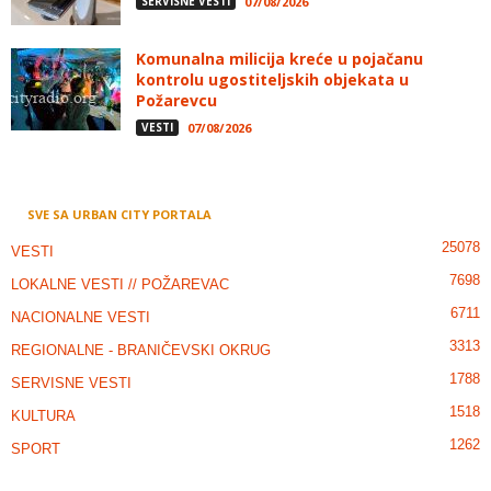
SERVISNE VESTI
07/08/2026
Komunalna milicija kreće u pojačanu
kontrolu ugostiteljskih objekata u
Požarevcu
VESTI
07/08/2026
SVE SA URBAN CITY PORTALA
25078
VESTI
7698
LOKALNE VESTI // POŽAREVAC
6711
NACIONALNE VESTI
3313
REGIONALNE - BRANIČEVSKI OKRUG
1788
SERVISNE VESTI
1518
KULTURA
1262
SPORT