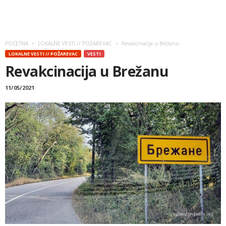
POČETNA
LOKALNE VESTI // POŽAREVAC
Revakcinacija u Brežanu
LOKALNE VESTI // POŽAREVAC
VESTI
Revakcinacija u Brežanu
11/05/2021