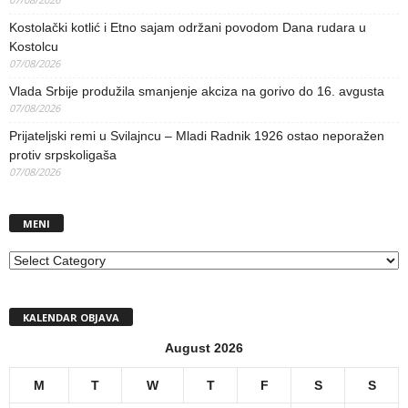
Kostolački kotlić i Etno sajam održani povodom Dana rudara u
Kostolcu
07/08/2026
Vlada Srbije produžila smanjenje akciza na gorivo do 16. avgusta
07/08/2026
Prijateljski remi u Svilajncu – Mladi Radnik 1926 ostao neporažen
protiv srpskoligaša
07/08/2026
MENI
MENI
KALENDAR OBJAVA
August 2026
M
T
W
T
F
S
S