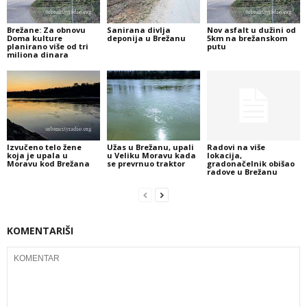
Brežane: Za obnovu
Sanirana divlja
Nov asfalt u dužini od
Doma kulture
deponija u Brežanu
5km na brežanskom
planirano više od tri
putu
miliona dinara
Izvučeno telo žene
Užas u Brežanu, upali
Radovi na više
koja je upala u
u Veliku Moravu kada
lokacija,
Moravu kod Brežana
se prevrnuo traktor
gradonačelnik obišao
radove u Brežanu
KOMENTARIŠI