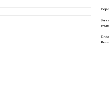
Boja
Sasa
grobni
Ded
Rekon