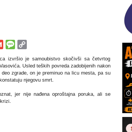
s
tsApp
iber
Gmail
Message
Copy
Link
ca izvršio je samoubistvo skočivši sa četvrtog
 Vasovića. Usled teških povreda zadobijenih nakon
 deo zgrade, on je preminuo na licu mesta, pa su
konstatuju njegovu smrt.
nat, jer nije nađena oproštajna poruka, ali se
krizi.