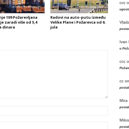
ccc
o
ugosti
je 109 Požarevljana
Radovi na auto-putu između
e zaradi više od 5,4
Velike Plane i Požarevca od 6.
Vlad
a dinara
jula
postav
Ivan
u Poža
ccc
o
Požare
cc
o
posta
Mira
posta
Milos
posta