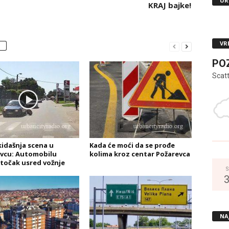
UR
KRAJ bajke!
VR
PO
Scat
idašnja scena u
Kada će moći da se prođe
vcu: Automobilu
kolima kroz centar Požarevca
točak usred vožnje
S
NA