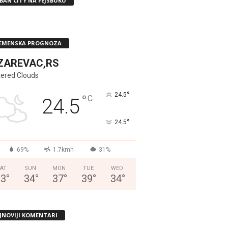
BAN CITY NA FEJSBUKU
EMENSKA PROGNOZA
ZAREVAC,RS
tered Clouds
°
24.5
°
C
24.5
°
24.5
69%
1.7kmh
31%
AT
SUN
MON
TUE
WED
33
°
34
°
37
°
39
°
34
°
JNOVIJI KOMENTARI