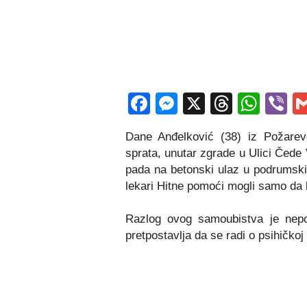
Facebook
Messenger
X
Thread
Wha
V
Dane Anđelković (38) iz Požarev
sprata, unutar zgrade u Ulici Čede
pada na betonski ulaz u podrumski
lekari Hitne pomoći mogli samo da 
Razlog ovog samoubistva je nepoz
pretpostavlja da se radi o psihičkoj 