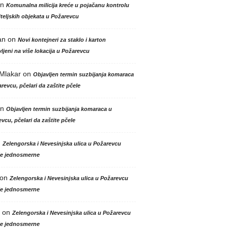
n
Komunalna milicija kreće u pojačanu kontrolu
teljskih objekata u Požarevcu
an
on
Novi kontejneri za staklo i karton
ljeni na više lokacija u Požarevcu
 Mlakar
on
Objavljen termin suzbijanja komaraca
revcu, pčelari da zaštite pčele
n
Objavljen termin suzbijanja komaraca u
vcu, pčelari da zaštite pčele
n
Zelengorska i Nevesinjska ulica u Požarevcu
le jednosmerne
on
Zelengorska i Nevesinjska ulica u Požarevcu
le jednosmerne
on
Zelengorska i Nevesinjska ulica u Požarevcu
le jednosmerne