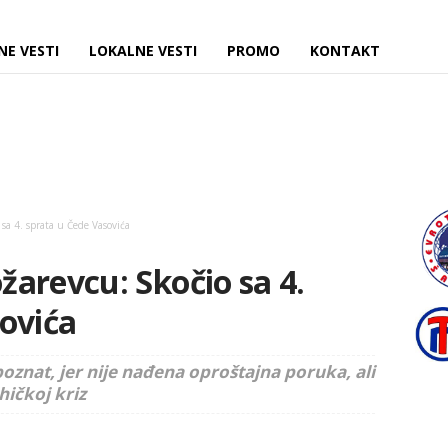
NE VESTI
LOKALNE VESTI
PROMO
KONTAKT
sa 4. sprata u Čede Vasovića
arevcu: Skočio sa 4.
ovića
znat, jer nije nađena oproštajna poruka, ali
hičkoj kriz