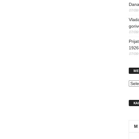
Dana
07/08
Vlada
goriv
07/08
Prija
1926 
07/08
ME
MEN
KA
M