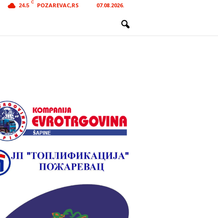
C
POZAREVAC,RS
07.08.2026.
24.5