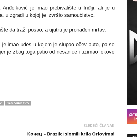
nđelković je imao prebivalište u Inđiji, ali je u
 u zgradi u kojoj je izvršio samoubistvo.
ište da traži posao, a ujutru je pronađen mrtav.
 je imao udes u kojem je slupao očev auto, pa se
 jer je zbog toga patio od nesanice i uzimao lekove
C
SAMOUBISTVO
SLEDEĆI ČLANAK
Конец – Brazilci slomili krila Orlovima!