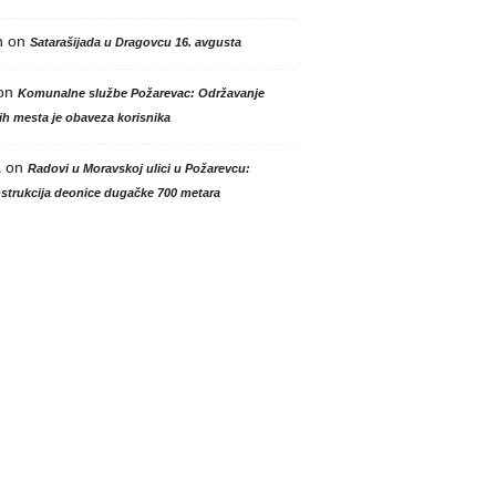
n
on
Satarašijada u Dragovcu 16. avgusta
on
Komunalne službe Požarevac: Održavanje
h mesta je obaveza korisnika
a
on
Radovi u Moravskoj ulici u Požarevcu:
strukcija deonice dugačke 700 metara