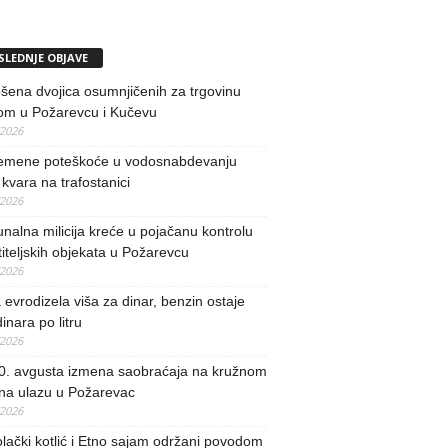
SLEDNJE OBJAVE
ena dvojica osumnjičenih za trgovinu
om u Požarevcu i Kučevu
/2026
remene poteškoće u vodosnabdevanju
kvara na trafostanici
/2026
alna milicija kreće u pojačanu kontrolu
iteljskih objekata u Požarevcu
/2026
evrodizela viša za dinar, benzin ostaje
inara po litru
/2026
0. avgusta izmena saobraćaja na kružnom
 na ulazu u Požarevac
/2026
lački kotlić i Etno sajam održani povodom