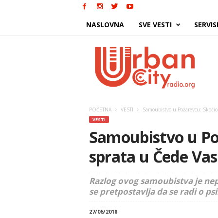
NASLOVNA
SVE VESTI
SERVIS
Urban
City
POČETNA
VESTI
Samoubistvo u Požarevcu: Skočio 
VESTI
Samoubistvo u Pož
sprata u Čede Vas
Razlog ovog samoubistva je nepo
se pretpostavlja da se radi o psi
27/06/2018