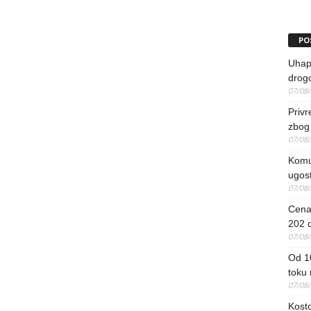
PO
Uhapš
drog
07/08
Priv
zbog 
07/08
Komun
ugost
07/08
Cena 
202 d
07/08
Od 1
toku
07/08
Kosto