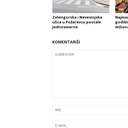
Zelengorska i Nevesinjska
Najman
ulica u Požarevcu postale
godišnj
jednosmerne
milion
KOMENTARIŠI