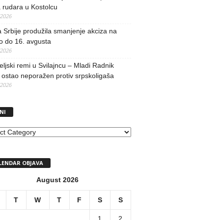
 rudara u Kostolcu
/2026
 Srbije produžila smanjenje akciza na
o do 16. avgusta
/2026
teljski remi u Svilajncu – Mladi Radnik
ostao neporažen protiv srpskoligaša
/2026
NI
I
LENDAR OBJAVA
August 2026
T
W
T
F
S
S
1
2