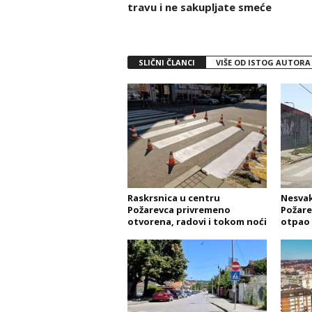
travu i ne sakupljate smeće
SLIČNI ČLANCI
VIŠE OD ISTOG AUTORA
Raskrsnica u centru
Nesvak
Požarevca privremeno
Požare
otvorena, radovi i tokom noći
otpao 