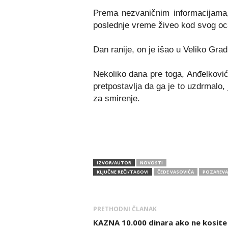
Prema nezvaničnim informacijama, A
poslednje vreme živeo kod svog oca,
Dan ranije, on je išao u Veliko Grad
Nekoliko dana pre toga, Anđelković
pretpostavlja da ga je to uzdrmalo,
za smirenje.
IZVOR/AUTOR
NOVOSTI
KLJUČNE REČI/TAGOVI
ČEDE VASOVIĆA
POZAREVA
PRETHODNI ČLANAK
KAZNA 10.000 dinara ako ne kosite