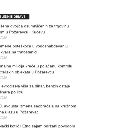
SLEDNJE OBJAVE
ena dvojica osumnjičenih za trgovinu
om u Požarevcu i Kučevu
/2026
remene poteškoće u vodosnabdevanju
kvara na trafostanici
/2026
alna milicija kreće u pojačanu kontrolu
iteljskih objekata u Požarevcu
/2026
evrodizela viša za dinar, benzin ostaje
inara po litru
/2026
0. avgusta izmena saobraćaja na kružnom
 na ulazu u Požarevac
/2026
lački kotlić i Etno sajam održani povodom