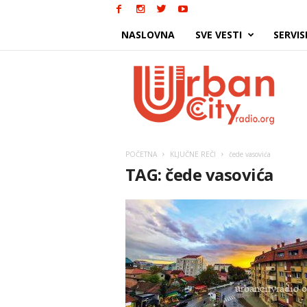
NASLOVNA
SVE VESTI
SERVIS
Urban
City
POČETNA
KLJUČNE REČI
čede vasovića
TAG: čede vasovića