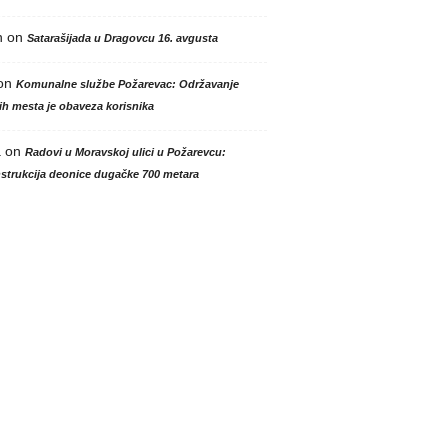
n
on
Satarašijada u Dragovcu 16. avgusta
on
Komunalne službe Požarevac: Održavanje
h mesta je obaveza korisnika
a
on
Radovi u Moravskoj ulici u Požarevcu:
strukcija deonice dugačke 700 metara