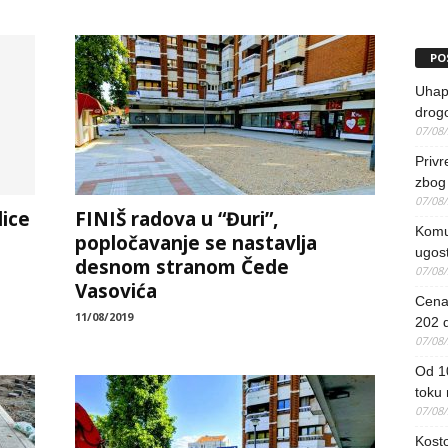
PO
Uhapš
drog
07/08
Priv
zbog 
07/08
lice
FINIŠ radova u “Đuri”,
Komun
popločavanje se nastavlja
ugost
desnom stranom Čede
07/08
Vasovića
Cena 
11/08/2019
202 d
07/08
Od 1
toku
07/08
Kosto