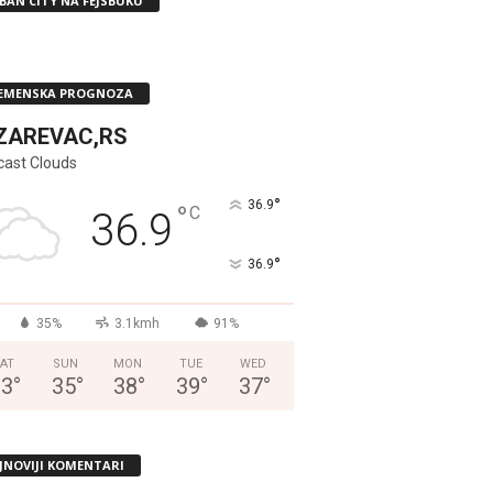
BAN CITY NA FEJSBUKU
EMENSKA PROGNOZA
ZAREVAC,RS
cast Clouds
°
36.9
°
C
36.9
°
36.9
35%
3.1kmh
91%
AT
SUN
MON
TUE
WED
33
°
35
°
38
°
39
°
37
°
JNOVIJI KOMENTARI