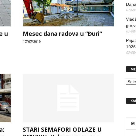
Dana
07/08
Vlada
goriv
07/08
e u
Mesec dana radova u “Đuri”
Prija
17/07/2019
1926 
07/08
ME
MEN
KA
M
a:
STARI SEMAFORI ODLAZE U