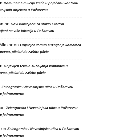
n
Komunalna milicija kreće u pojačanu kontrolu
teljskih objekata u Požarevcu
an
on
Novi kontejneri za staklo i karton
ljeni na više lokacija u Požarevcu
 Mlakar
on
Objavljen termin suzbijanja komaraca
revcu, pčelari da zaštite pčele
n
Objavljen termin suzbijanja komaraca u
vcu, pčelari da zaštite pčele
n
Zelengorska i Nevesinjska ulica u Požarevcu
le jednosmerne
on
Zelengorska i Nevesinjska ulica u Požarevcu
le jednosmerne
on
Zelengorska i Nevesinjska ulica u Požarevcu
le jednosmerne