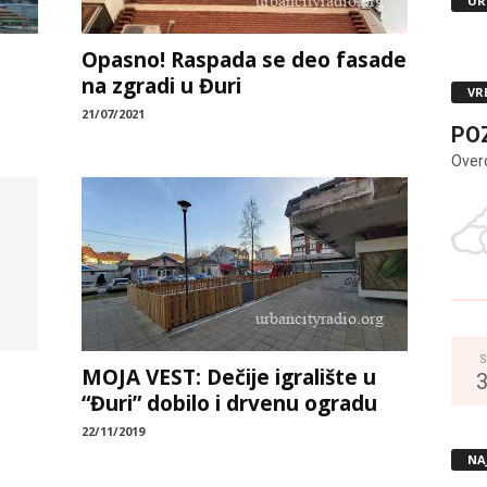
UR
Opasno! Raspada se deo fasade
na zgradi u Đuri
VR
21/07/2021
PO
Over
S
MOJA VEST: Dečije igralište u
“Đuri” dobilo i drvenu ogradu
22/11/2019
NA