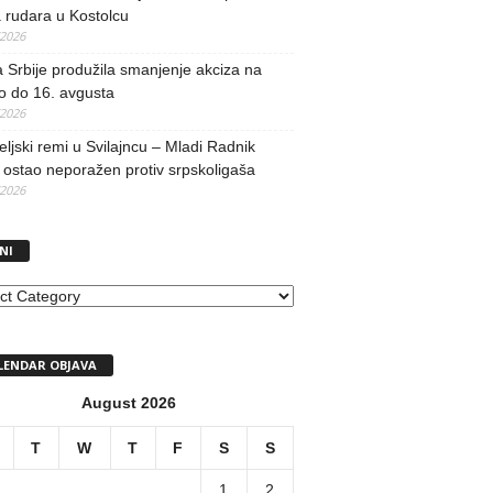
 rudara u Kostolcu
/2026
 Srbije produžila smanjenje akciza na
o do 16. avgusta
/2026
teljski remi u Svilajncu – Mladi Radnik
ostao neporažen protiv srpskoligaša
/2026
NI
I
LENDAR OBJAVA
August 2026
T
W
T
F
S
S
1
2