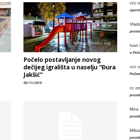
ccc
o
ugosti
Vlad
postav
Ivan
u Poža
Počelo postavljanje novog
dečijeg igrališta u naselju “Đura
ccc
o
Jakšić”
Požare
05/11/2019
cc
o
posta
Mira
posta
Milos
posta