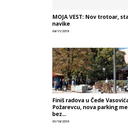
MOJA VEST: Nov trotoar, st
navike
04/11/2019
Finiš radova u Čede Vasović
Požarevcu, nova parking me
bez...
01/10/2019