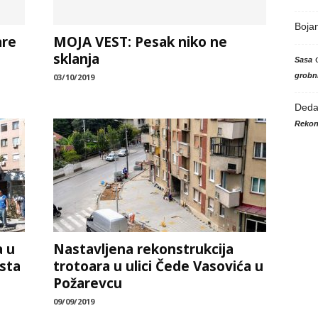
Boja
are
MOJA VEST: Pesak niko ne
sklanja
Sasa
grobni
03/10/2019
Ded
Rekon
a u
Nastavljena rekonstrukcija
sta
trotoara u ulici Čede Vasovića u
Požarevcu
09/09/2019