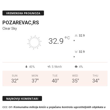
VREMENSKA PROGNOZA
POZAREVAC,RS
Clear Sky
32.9
°
C
32.9
°
32.9
°
40%
5.9kmh
4%
SUN
MON
TUE
WED
THU
32
°
37
°
40
°
35
°
34
°
NAJNOVIJI KOMENTARI
ccc
on
Komunalna milicija kreće u pojačanu kontrolu ugostiteljskih objekata u