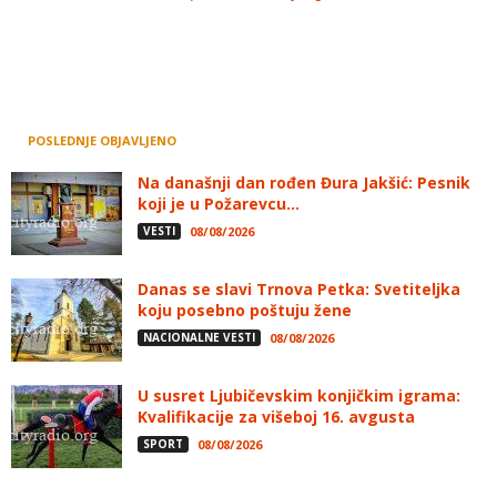
POSLEDNJE OBJAVLJENO
Na današnji dan rođen Đura Jakšić: Pesnik
koji je u Požarevcu...
VESTI
08/08/2026
Danas se slavi Trnova Petka: Svetiteljka
koju posebno poštuju žene
NACIONALNE VESTI
08/08/2026
U susret Ljubičevskim konjičkim igrama:
Kvalifikacije za višeboj 16. avgusta
SPORT
08/08/2026