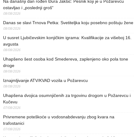
Na današnji dan rođen Đura Jakšić: Pesnik koji je u Požarevcu
ostavljao i „poslednji groš“
08/08/2026
Danas se slavi Trnova Petka: Svetiteljka koju posebno poštuju žene
08/08/2026
U susret Ljubičevskim konjičkim igrama: Kvalifikacije za višeboj 16.
avgusta
08/08/2026
Uhapšeno šest osoba kod Smedereva, zaplenjeno oko pola tone
droge
08/08/2026
Iznajmljivanje ATV/KVAD vozila u Požarevcu
08/08/2026
Uhapšena dvojica osumnjičenih za trgovinu drogom u Požarevcu i
Kučevu
07/08/2026
Privremene poteškoće u vodosnabdevanju zbog kvara na
trafostanici
07/08/2026