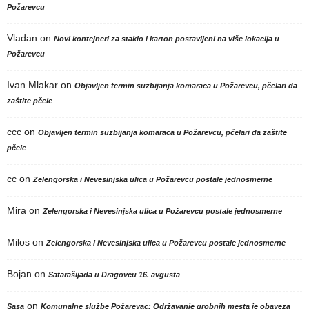
Požarevcu
Vladan
on
Novi kontejneri za staklo i karton postavljeni na više lokacija u
Požarevcu
Ivan Mlakar
on
Objavljen termin suzbijanja komaraca u Požarevcu, pčelari da
zaštite pčele
ccc
on
Objavljen termin suzbijanja komaraca u Požarevcu, pčelari da zaštite
pčele
cc
on
Zelengorska i Nevesinjska ulica u Požarevcu postale jednosmerne
Mira
on
Zelengorska i Nevesinjska ulica u Požarevcu postale jednosmerne
Milos
on
Zelengorska i Nevesinjska ulica u Požarevcu postale jednosmerne
Bojan
on
Satarašijada u Dragovcu 16. avgusta
on
Sasa
Komunalne službe Požarevac: Održavanje grobnih mesta je obaveza