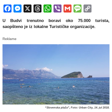
Facebook
Messenger
X
Threads
WhatsApp
Viber
Gmail
Messag
Copy
Link
U Budvi trenutno boravi oko 75.000 turista,
saopšteno je iz lokalne Turističke organizacije.
Reklame
“Slovenska plaža”, Foto: Urban City, 14. jul 2018.