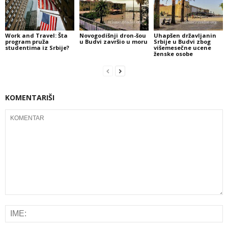
Work and Travel: Šta
Novogodišnji dron-šou
Uhapšen državljanin
program pruža
u Budvi završio u moru
Srbije u Budvi zbog
studentima iz Srbije?
višemesečne ucene
ženske osobe
KOMENTARIŠI