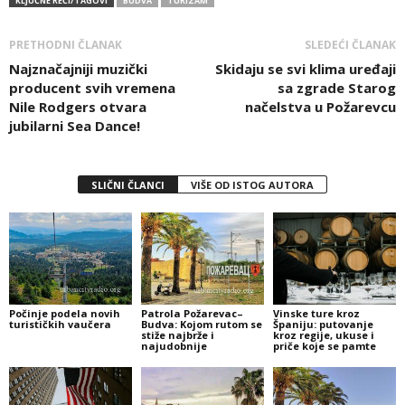
KLJUČNE REČI/TAGOVI
BUDVA
TURIZAM
PRETHODNI ČLANAK
SLEDEĆI ČLANAK
Najznačajniji muzički
Skidaju se svi klima uređaji
producent svih vremena
sa zgrade Starog
Nile Rodgers otvara
načelstva u Požarevcu
jubilarni Sea Dance!
SLIČNI ČLANCI
VIŠE OD ISTOG AUTORA
Počinje podela novih
Patrola Požarevac–
Vinske ture kroz
turističkih vaučera
Budva: Kojom rutom se
Španiju: putovanje
stiže najbrže i
kroz regije, ukuse i
najudobnije
priče koje se pamte