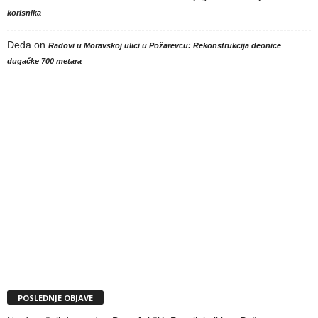
korisnika
Deda
on
Radovi u Moravskoj ulici u Požarevcu: Rekonstrukcija deonice
dugačke 700 metara
POSLEDNJE OBJAVE