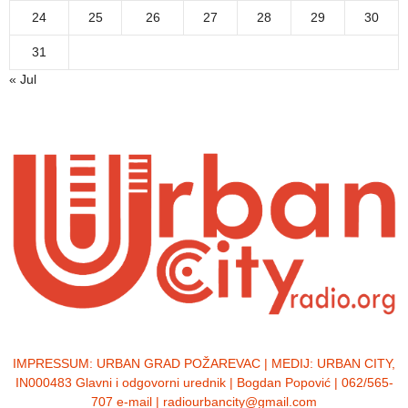
24
25
26
27
28
29
30
31
« Jul
IMPRESSUM:
URBAN GRAD POŽAREVAC | MEDIJ: URBAN CITY,
IN000483 Glavni i odgovorni urednik | Bogdan Popović | 062/565-
707 e-mail | radiourbancity@gmail.com