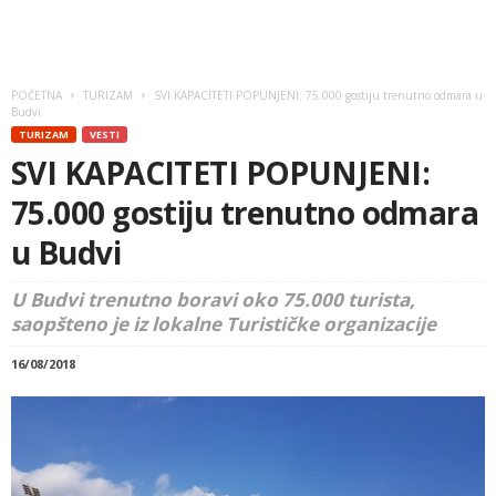
POČETNA
TURIZAM
SVI KAPACITETI POPUNJENI: 75.000 gostiju trenutno odmara u
Budvi
TURIZAM
VESTI
SVI KAPACITETI POPUNJENI:
75.000 gostiju trenutno odmara
u Budvi
U Budvi trenutno boravi oko 75.000 turista,
saopšteno je iz lokalne Turističke organizacije
16/08/2018