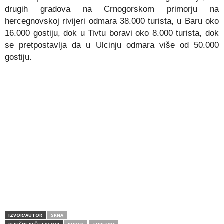
drugih gradova na Crnogorskom primorju na
hercegnovskoj rivijeri odmara 38.000 turista, u Baru oko
16.000 gostiju, dok u Tivtu boravi oko 8.000 turista, dok
se pretpostavlja da u Ulcinju odmara više od 50.000
gostiju.
IZVOR/AUTOR
SRNA