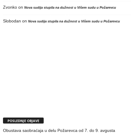
Zvonko
on
Nova sudija stupila na dužnost u Višem sudu u Požarevcu
Slobodan
on
Nova sudija stupila na dužnost u Višem sudu u Požarevcu
POSLEDNJE OBJAVE
Obustava saobraćaja u delu Požarevca od 7. do 9. avgusta