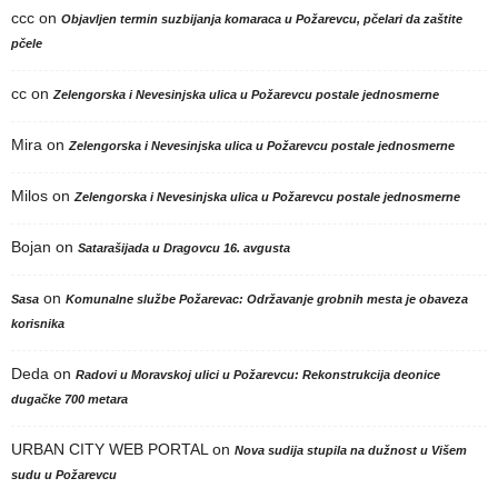
ccc
on
Objavljen termin suzbijanja komaraca u Požarevcu, pčelari da zaštite
pčele
cc
on
Zelengorska i Nevesinjska ulica u Požarevcu postale jednosmerne
Mira
on
Zelengorska i Nevesinjska ulica u Požarevcu postale jednosmerne
Milos
on
Zelengorska i Nevesinjska ulica u Požarevcu postale jednosmerne
Bojan
on
Satarašijada u Dragovcu 16. avgusta
on
Sasa
Komunalne službe Požarevac: Održavanje grobnih mesta je obaveza
korisnika
Deda
on
Radovi u Moravskoj ulici u Požarevcu: Rekonstrukcija deonice
dugačke 700 metara
URBAN CITY WEB PORTAL
on
Nova sudija stupila na dužnost u Višem
sudu u Požarevcu