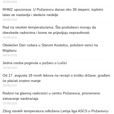
06/08/2026
RHMZ upozorava: U Požarevcu danas oko 38 stepeni, toplotni
talas se nastavlja i sledeće nedelje
06/08/2026
Rad na visokim temperaturama: Šta poslodavci moraju da
obezbede radnicima i kome se prijavljuju nepravilnosti
06/08/2026
Obeležen Dan rudara u Starom Kostolcu, položeni venci na
Majdanu
06/08/2026
Jedna osoba poginula u požaru u Lučici
06/08/2026
Od 17. avgusta 18 novih lekova na recept o trošku države, građani
će plaćati znatno manje
05/08/2026
Radovi na glavnoj raskrsnici u centru Požarevca, privremeno
zatvaranje saobraćaja
05/08/2026
Zbog visokih temperatura odložena Letnja liga ASCS u Požarevcu