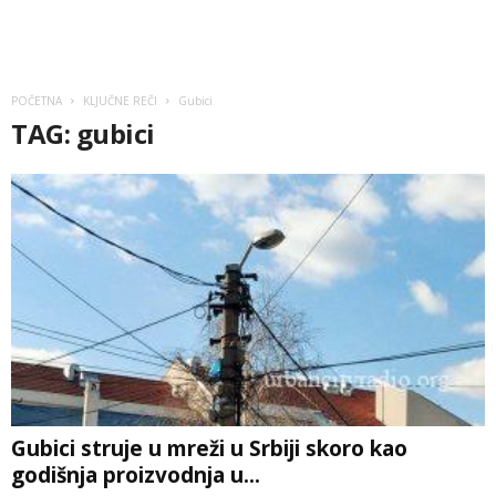
POČETNA
KLJUČNE REČI
Gubici
TAG: gubici
Gubici struje u mreži u Srbiji skoro kao
godišnja proizvodnja u...