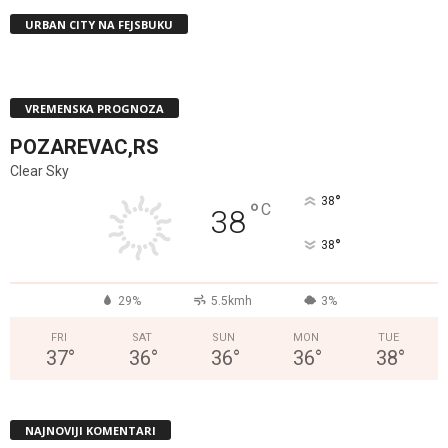
URBAN CITY NA FEJSBUKU
VREMENSKA PROGNOZA
POZAREVAC,RS
Clear Sky
°
38
°
C
38
°
38
29%
5.5kmh
3%
FRI
SAT
SUN
MON
TUE
37
°
36
°
36
°
36
°
38
°
NAJNOVIJI KOMENTARI