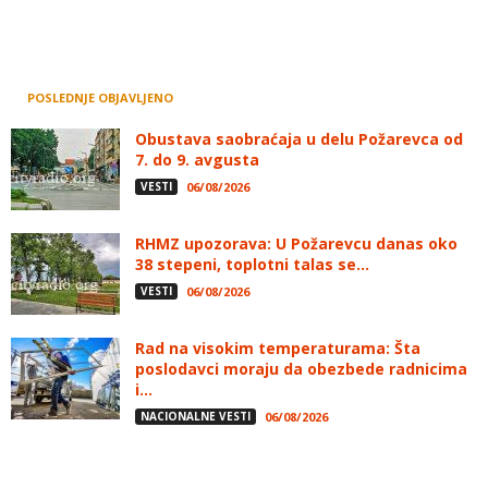
POSLEDNJE OBJAVLJENO
Obustava saobraćaja u delu Požarevca od
7. do 9. avgusta
VESTI
06/08/2026
RHMZ upozorava: U Požarevcu danas oko
38 stepeni, toplotni talas se...
VESTI
06/08/2026
Rad na visokim temperaturama: Šta
poslodavci moraju da obezbede radnicima
i...
NACIONALNE VESTI
06/08/2026