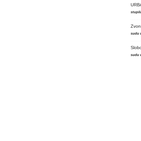
URB
stupi
Zvon
sudu 
Slob
sudu 