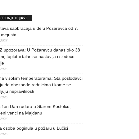
SLEDNJE OBJAVE
tava saobraćaja u delu Požarevca od 7.
 avgusta
/2026
 upozorava: U Požarevcu danas oko 38
ni, toplotni talas se nastavlja i sledeće
je
/2026
na visokim temperaturama: Šta poslodavci
ju da obezbede radnicima i kome se
vljuju nepravilnosti
/2026
ežen Dan rudara u Starom Kostolcu,
ženi venci na Majdanu
/2026
 osoba poginula u požaru u Lučici
/2026