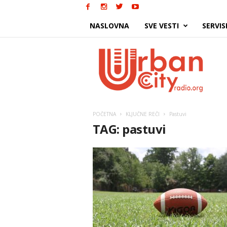
NASLOVNA
SVE VESTI
SERVIS
Urban
City
POČETNA
KLJUČNE REČI
Pastuvi
TAG: pastuvi