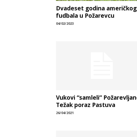
Dvadeset godina američkog
fudbala u Požarevcu
04/02/2023
Vukovi “samleli” Požarevljan
Težak poraz Pastuva
26/04/2021