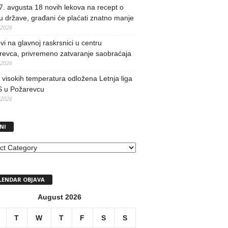
. avgusta 18 novih lekova na recept o
u države, građani će plaćati znatno manje
/2026
i na glavnoj raskrsnici u centru
revca, privremeno zatvaranje saobraćaja
/2026
visokih temperatura odložena Letnja liga
 u Požarevcu
/2026
NI
I
LENDAR OBJAVA
August 2026
T
W
T
F
S
S