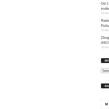
Od 17
trošk
05/08
Radov
Poža
05/08
Zbog 
ASCS
05/08
ME
MEN
KA
M