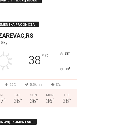
BAN CITY NA FEJSBUKU
EMENSKA PROGNOZA
ZAREVAC,RS
 Sky
°
38
°
C
38
°
38
29%
5.5kmh
3%
FRI
SAT
SUN
MON
TUE
37
°
36
°
36
°
36
°
38
°
JNOVIJI KOMENTARI