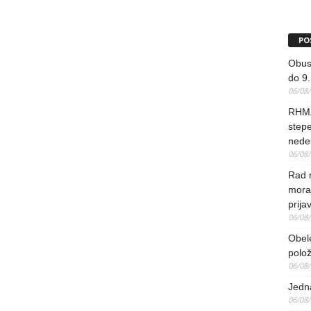
PO
Obus
do 9.
06/08
RHMZ
stepe
nedel
06/08
Rad 
mora
prija
06/08
Obel
polo
06/08
Jedna
06/08