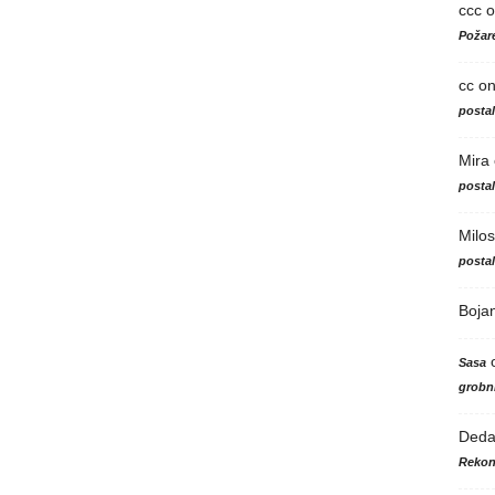
ccc
o
Požare
cc
o
posta
Mira
posta
Milos
posta
Boja
Sasa
grobni
Ded
Rekon