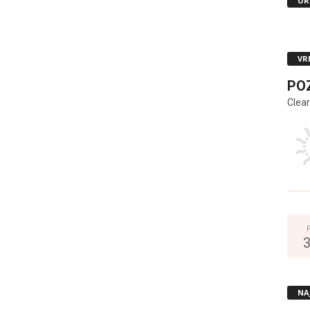
UR
VR
PO
Clear
NA