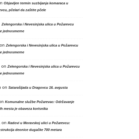
n
Objavljen termin suzbijanja komaraca u
vcu, pčelari da zaštite pčele
n
Zelengorska i Nevesinjska ulica u Požarevcu
le jednosmerne
on
Zelengorska i Nevesinjska ulica u Požarevcu
le jednosmerne
on
Zelengorska i Nevesinjska ulica u Požarevcu
le jednosmerne
n
on
Satarašijada u Dragovcu 16. avgusta
on
Komunalne službe Požarevac: Održavanje
h mesta je obaveza korisnika
a
on
Radovi u Moravskoj ulici u Požarevcu:
strukcija deonice dugačke 700 metara