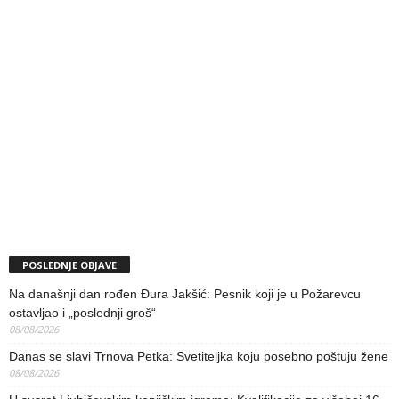
POSLEDNJE OBJAVE
Na današnji dan rođen Đura Jakšić: Pesnik koji je u Požarevcu
ostavljao i „poslednji groš“
08/08/2026
Danas se slavi Trnova Petka: Svetiteljka koju posebno poštuju žene
08/08/2026