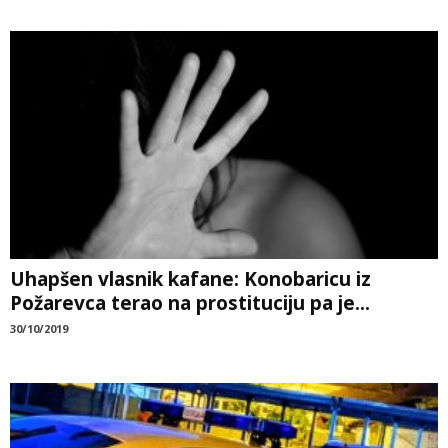
Uhapšen vlasnik kafane: Konobaricu iz
Požarevca terao na prostituciju pa je...
30/10/2019