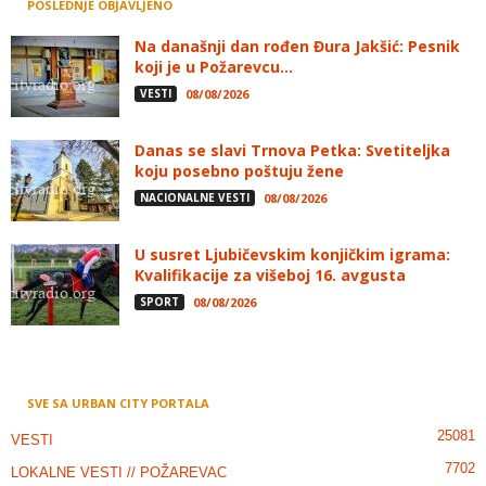
POSLEDNJE OBJAVLJENO
Na današnji dan rođen Đura Jakšić: Pesnik
koji je u Požarevcu...
VESTI
08/08/2026
Danas se slavi Trnova Petka: Svetiteljka
koju posebno poštuju žene
NACIONALNE VESTI
08/08/2026
U susret Ljubičevskim konjičkim igrama:
Kvalifikacije za višeboj 16. avgusta
SPORT
08/08/2026
SVE SA URBAN CITY PORTALA
25081
VESTI
7702
LOKALNE VESTI // POŽAREVAC