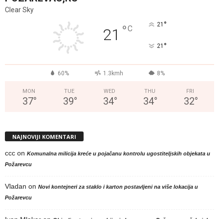
Clear Sky
°
21
°
C
21
°
21
60%
1.3kmh
8%
MON
TUE
WED
THU
FRI
37
°
39
°
34
°
34
°
32
°
NAJNOVIJI KOMENTARI
ccc
on
Komunalna milicija kreće u pojačanu kontrolu ugostiteljskih objekata u
Požarevcu
Vladan
on
Novi kontejneri za staklo i karton postavljeni na više lokacija u
Požarevcu