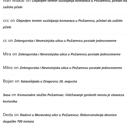
Ivan Mlakar
on
Objavljen termin suzbijanja komaraca u Požarevcu, pčelari da
zaštite pčele
ccc
on
Objavljen termin suzbijanja komaraca u Požarevcu, pčelari da zaštite
pčele
cc
on
Zelengorska i Nevesinjska ulica u Požarevcu postale jednosmerne
Mira
on
Zelengorska i Nevesinjska ulica u Požarevcu postale jednosmerne
Milos
on
Zelengorska i Nevesinjska ulica u Požarevcu postale jednosmerne
Bojan
on
Satarašijada u Dragovcu 16. avgusta
on
Sasa
Komunalne službe Požarevac: Održavanje grobnih mesta je obaveza
korisnika
Deda
on
Radovi u Moravskoj ulici u Požarevcu: Rekonstrukcija deonice
dugačke 700 metara