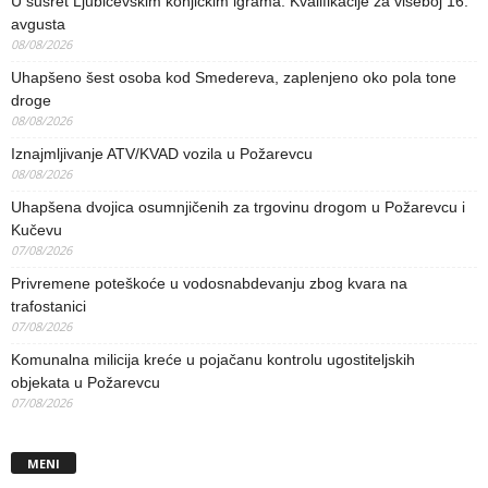
U susret Ljubičevskim konjičkim igrama: Kvalifikacije za višeboj 16.
avgusta
08/08/2026
Uhapšeno šest osoba kod Smedereva, zaplenjeno oko pola tone
droge
08/08/2026
Iznajmljivanje ATV/KVAD vozila u Požarevcu
08/08/2026
Uhapšena dvojica osumnjičenih za trgovinu drogom u Požarevcu i
Kučevu
07/08/2026
Privremene poteškoće u vodosnabdevanju zbog kvara na
trafostanici
07/08/2026
Komunalna milicija kreće u pojačanu kontrolu ugostiteljskih
objekata u Požarevcu
07/08/2026
MENI