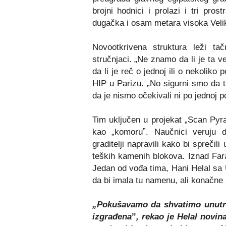
brojni hodnici i prolazi i tri pro
dugačka i osam metara visoka Velik
Novootkrivena struktura leži tač
stručnjaci. „Ne znamo da li je ta ve
da li je reč o jednoj ili o nekoliko
HIP u Parizu. „No sigurni smo da ta
da je nismo očekivali ni po jednoj po
Tim uključen u projekat „Scan Pyra
kao „komoruˮ. Naučnici veruju 
graditelji napravili kako bi sprečil
teških kamenih blokova. Iznad Fara
Jedan od vođa tima, Hani Helal sa U
da bi imala tu namenu, ali konačne
„Pokušavamo da shvatimo unutraš
izgrađenaˮ, rekao je Helal novina