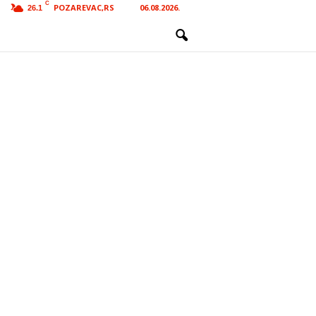
C
POZAREVAC,RS
06.08.2026.
26.1