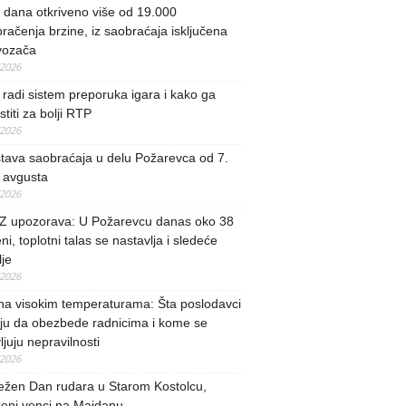
i dana otkriveno više od 19.000
račenja brzine, iz saobraćaja isključena
vozača
/2026
radi sistem preporuka igara i kako ga
stiti za bolji RTP
/2026
tava saobraćaja u delu Požarevca od 7.
 avgusta
/2026
 upozorava: U Požarevcu danas oko 38
ni, toplotni talas se nastavlja i sledeće
je
/2026
na visokim temperaturama: Šta poslodavci
ju da obezbede radnicima i kome se
vljuju nepravilnosti
/2026
ežen Dan rudara u Starom Kostolcu,
ženi venci na Majdanu