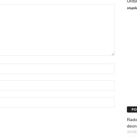
URB
stupi
PO
Rado
deoni
06/08