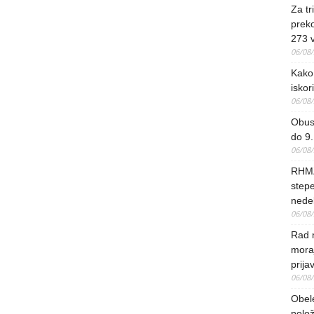
Za tr
preko
273 
06/08
Kako 
iskori
06/08
Obus
do 9.
06/08
RHMZ
stepe
nedel
06/08
Rad 
mora
prija
06/08
Obel
polo