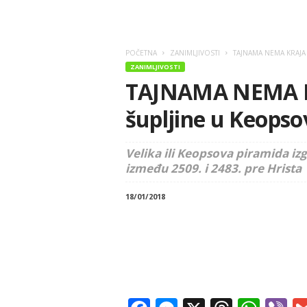
POČETNA
ZANIMLJIVOSTI
TAJNAMA NEMA KRAJA – 
ZANIMLJIVOSTI
TAJNAMA NEMA KR
šupljine u Keopso
Velika ili Keopsova piramida iz
između 2509. i 2483. pre Hrista
18/01/2018