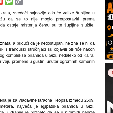
s
tsApp
iber
Gmail
Message
Copy
Link
aja, svedoči najnovije otkriće velike šupljine u
ažu da se to nije moglo pretpostaviti prema
a ostaje misterija čemu su te šupljine služile,
znata, a budući da je nedostupan, ne zna se ni da
ki i francuski stručnjaci su objavili otkriće nakon
nog kompleksa piramida u Gizi, nedaleko od Kaira.
tkrivaju promene u gustini unutar ogromnih kamenih
đena je za vladavine faraona Keopsa između 2509.
metara, najveća je egipatska piramida u Gizi,
da. Odranije je poznato da se u piramidi nalaze