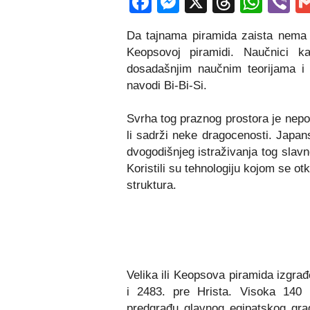
Facebook
Messenger
X
Thread
Wha
V
Da tajnama piramida zaista nema kr
Keopsovoj piramidi. Naučnici k
dosadašnjim naučnim teorijama i d
navodi Bi-Bi-Si.
Svrha tog praznog prostora je nepo
li sadrži neke dragocenosti. Japans
dvogodišnjeg istraživanja tog slav
Koristili su tehnologiju kojom se o
struktura.
Velika ili Keopsova piramida izgra
i 2483. pre Hrista. Visoka 140 
predgrađu glavnog egipatskog gra