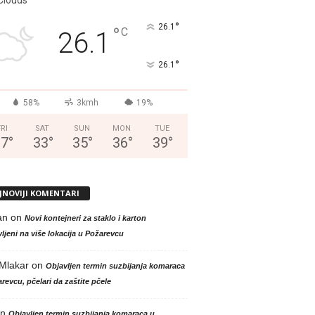
°
26.1
°
C
26.1
°
26.1
58%
3kmh
19%
FRI
SAT
SUN
MON
TUE
37
°
33
°
35
°
36
°
39
°
JNOVIJI KOMENTARI
an
on
Novi kontejneri za staklo i karton
ljeni na više lokacija u Požarevcu
 Mlakar
on
Objavljen termin suzbijanja komaraca
revcu, pčelari da zaštite pčele
n
Objavljen termin suzbijanja komaraca u