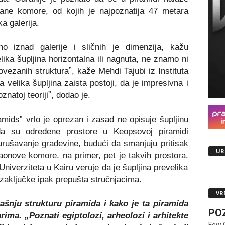
strane komore, od kojih je najpoznatija 47 metara
a galerija.
no iznad galerije i sličnih je dimenzija, kažu
lika šupljina horizontalna ili nagnuta, ne znamo ni
 povezanih strukturaˮ, kaže Mehdi Tajubi iz Instituta
 velika šupljina zaista postoji, da je impresivna i
znatoj teorijiˮ, dodao je.
midsˮ vrlo je oprezan i zasad ne opisuje šupljinu
da su određene prostore u Keopsovoj piramidi
i urušavanje građevine, budući da smanjuju pritisak
UR
onove komore, na primer, pet je takvih prostora.
niverziteta u Kairu veruje da je šupljina prevelika
 zaključke ipak prepušta stručnjacima.
VR
nju strukturu piramida i kako je ta piramida
PO
rima. „Poznati egiptolozi, arheolozi i arhitekte
Few 