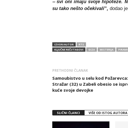
‒ svi oni imaju svoje hipoteze. 
su tako nešto očekivaliˮ,
dodao je
IZVOR/AUTOR
RTS
KLJUČNE REČI/TAGOVI
GIZA
MISTERIJA
PIRAMI
PRETHODNI ČLANAK
Samoubistvo u selu kod Požarevca:
Stražar (32) u Zabeli obesio se isp
kuće svoje devojke
SLIČNI ČLANCI
VIŠE OD ISTOG AUTORA