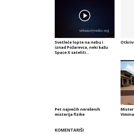
Svetleće lopte na nebu i
Otkriv
iznad Požarevca, neki kažu
Space X sateliti…
Pet najvećih nerešenih
Mister
misterija fizike
Vimina
KOMENTARIŠI