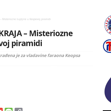
Misteriozne šupljine u Keopsovoj piramidi
AJA – Misteriozne
voj piramidi
građena je za vladavine faraona Keopsa