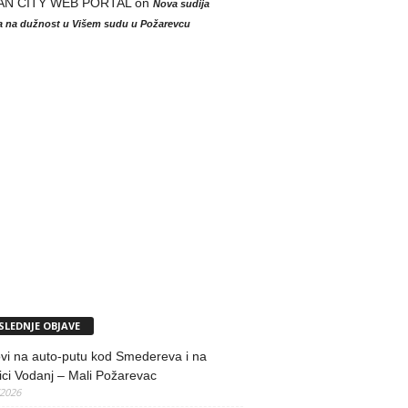
AN CITY WEB PORTAL
on
Nova sudija
la na dužnost u Višem sudu u Požarevcu
SLEDNJE OBJAVE
vi na auto-putu kod Smedereva i na
ci Vodanj – Mali Požarevac
/2026