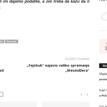
Mi im dajemo podatke, a oni treba da kažu da li
.
DE
ŠUPLJINE
SLEDEĆI ČLANAK
„Fejsbuk“ najavio veliko spremanje
NA
red
„Mesindžera“
Vlad
postav
Ivan
u Poža
ccc
o