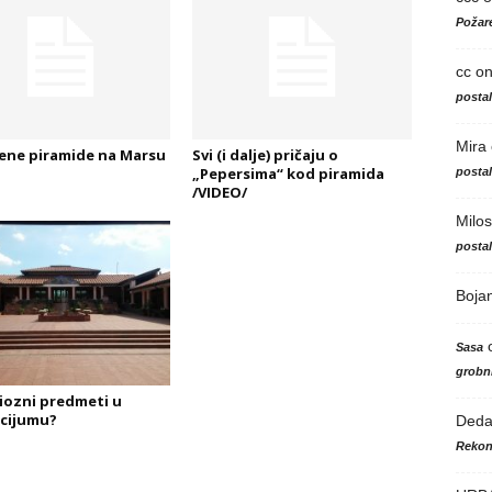
Požare
cc
o
posta
Mira
ene piramide na Marsu
Svi (i dalje) pričaju o
„Pepersima“ kod piramida
posta
/VIDEO/
Milos
posta
Boja
Sasa
grobni
iozni predmeti u
cijumu?
Ded
Rekon