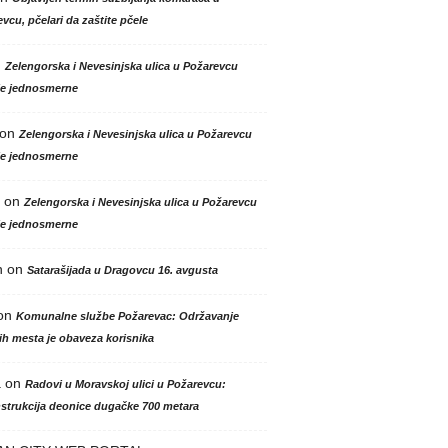
vcu, pčelari da zaštite pčele
n
Zelengorska i Nevesinjska ulica u Požarevcu
le jednosmerne
on
Zelengorska i Nevesinjska ulica u Požarevcu
le jednosmerne
on
Zelengorska i Nevesinjska ulica u Požarevcu
le jednosmerne
n
on
Satarašijada u Dragovcu 16. avgusta
on
Komunalne službe Požarevac: Održavanje
h mesta je obaveza korisnika
a
on
Radovi u Moravskoj ulici u Požarevcu:
strukcija deonice dugačke 700 metara