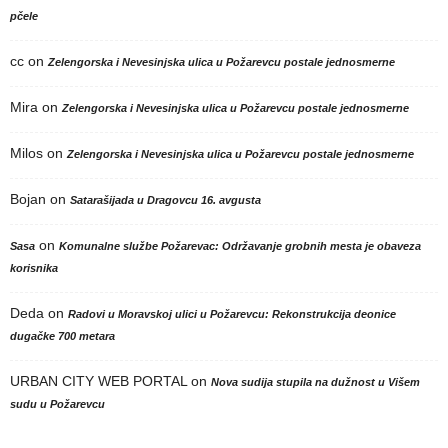
pčele
cc
on
Zelengorska i Nevesinjska ulica u Požarevcu postale jednosmerne
Mira
on
Zelengorska i Nevesinjska ulica u Požarevcu postale jednosmerne
Milos
on
Zelengorska i Nevesinjska ulica u Požarevcu postale jednosmerne
Bojan
on
Satarašijada u Dragovcu 16. avgusta
on
Sasa
Komunalne službe Požarevac: Održavanje grobnih mesta je obaveza
korisnika
Deda
on
Radovi u Moravskoj ulici u Požarevcu: Rekonstrukcija deonice
dugačke 700 metara
URBAN CITY WEB PORTAL
on
Nova sudija stupila na dužnost u Višem
sudu u Požarevcu