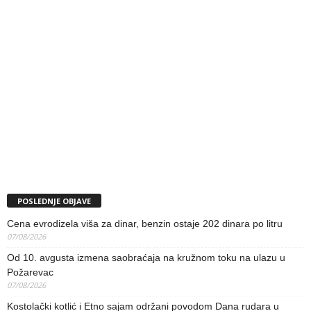
POSLEDNJE OBJAVE
Cena evrodizela viša za dinar, benzin ostaje 202 dinara po litru
07/08/2026
Od 10. avgusta izmena saobraćaja na kružnom toku na ulazu u
Požarevac
07/08/2026
Kostolački kotlić i Etno sajam održani povodom Dana rudara u