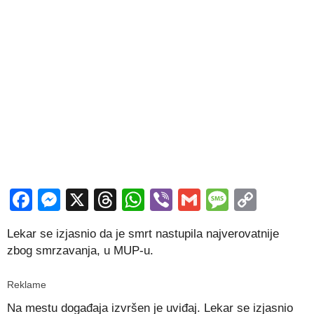
Facebook
Messenger
X
Threads
WhatsApp
Viber
Gmail
Messag
Copy
Link
Lekar se izjasnio da je smrt nastupila najverovatnije
zbog smrzavanja, u MUP-u.
Reklame
Na mestu događaja izvršen je uviđaj. Lekar se izjasnio