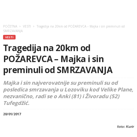
POČETNA
VESTI
Tragedija na 20km od POŽAREVCA – Majka i sin preminuli od
SMRZAVANJA
VESTI
Tragedija na 20km od
POŽAREVCA – Majka i sin
preminuli od SMRZAVANJA
Majka i sin najverovatnije su preminuli su od
posledica smrzavanja u Lozoviku kod Velike Plane,
nezvanično, radi se o Anki (81) i Živoradu (52)
Tufegdžić.
20/01/2017
foto: Kurir