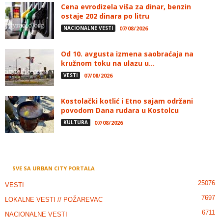
Cena evrodizela viša za dinar, benzin
ostaje 202 dinara po litru
NACIONALNE VESTI
07/08/2026
Od 10. avgusta izmena saobraćaja na
kružnom toku na ulazu u...
VESTI
07/08/2026
Kostolački kotlić i Etno sajam održani
povodom Dana rudara u Kostolcu
KULTURA
07/08/2026
SVE SA URBAN CITY PORTALA
25076
VESTI
7697
LOKALNE VESTI // POŽAREVAC
6711
NACIONALNE VESTI