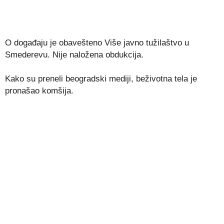
O događaju je obavešteno Više javno tužilaštvo u
Smederevu. Nije naložena obdukcija.
Kako su preneli beogradski mediji, beživotna tela je
pronašao komšija.