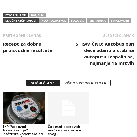
IZVOR/AUTOR
B92, BLIC
KLJUČNE REČI/TAGOVI
KOD POZAREVCA
LOZOVIK
SIN I MAJKA
SMRZAVANJE
PRETHODNI ČLANAK
SLEDEĆI ČLANAK
Recept za dobre
STRAVIČNO: Autobus pun
proizvodne rezultate
dece udario u stub na
autoputu i zapalio se,
najmanje 16 mrtvih
SLIČNI ČLANCI
VIŠE OD ISTOG AUTORA
JKP “Vodovod i
Čudesni oporavak
kanalizacija”:
mačke smrznute u
Zaštitite vodomere od
snegu