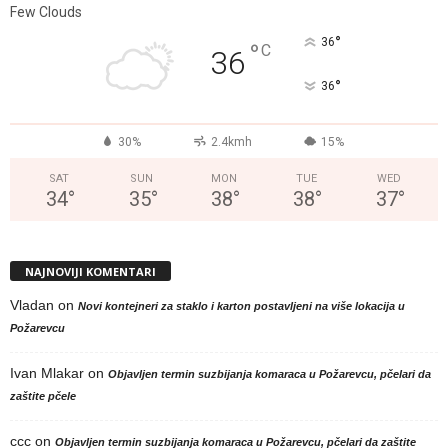
Few Clouds
°
36
°
C
36
°
36
30%
2.4kmh
15%
SAT
SUN
MON
TUE
WED
34
°
35
°
38
°
38
°
37
°
NAJNOVIJI KOMENTARI
Vladan
on
Novi kontejneri za staklo i karton postavljeni na više lokacija u
Požarevcu
Ivan Mlakar
on
Objavljen termin suzbijanja komaraca u Požarevcu, pčelari da
zaštite pčele
ccc
on
Objavljen termin suzbijanja komaraca u Požarevcu, pčelari da zaštite