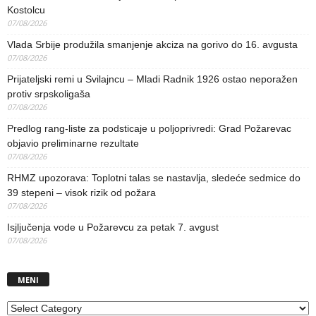
Kostolcu
07/08/2026
Vlada Srbije produžila smanjenje akciza na gorivo do 16. avgusta
07/08/2026
Prijateljski remi u Svilajncu – Mladi Radnik 1926 ostao neporažen
protiv srpskoligaša
07/08/2026
Predlog rang-liste za podsticaje u poljoprivredi: Grad Požarevac
objavio preliminarne rezultate
07/08/2026
RHMZ upozorava: Toplotni talas se nastavlja, sledeće sedmice do
39 stepeni – visok rizik od požara
07/08/2026
Isjljučenja vode u Požarevcu za petak 7. avgust
07/08/2026
MENI
MENI