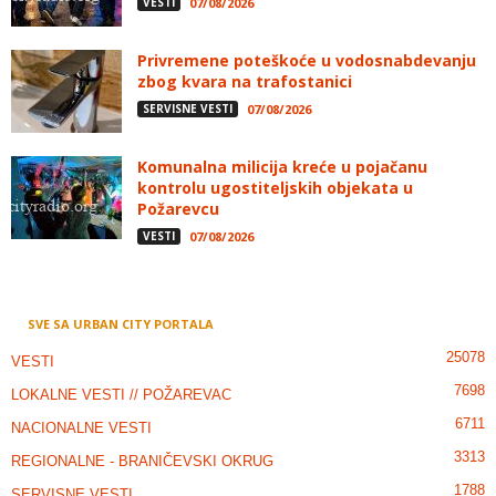
VESTI
07/08/2026
Privremene poteškoće u vodosnabdevanju
zbog kvara na trafostanici
SERVISNE VESTI
07/08/2026
Komunalna milicija kreće u pojačanu
kontrolu ugostiteljskih objekata u
Požarevcu
VESTI
07/08/2026
SVE SA URBAN CITY PORTALA
25078
VESTI
7698
LOKALNE VESTI // POŽAREVAC
6711
NACIONALNE VESTI
3313
REGIONALNE - BRANIČEVSKI OKRUG
1788
SERVISNE VESTI