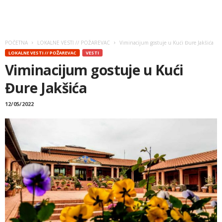
POČETNA
LOKALNE VESTI // POŽAREVAC
Viminacijum gostuje u Kući Đure Jakšića
LOKALNE VESTI // POŽAREVAC
VESTI
Viminacijum gostuje u Kući
Đure Jakšića
12/05/2022