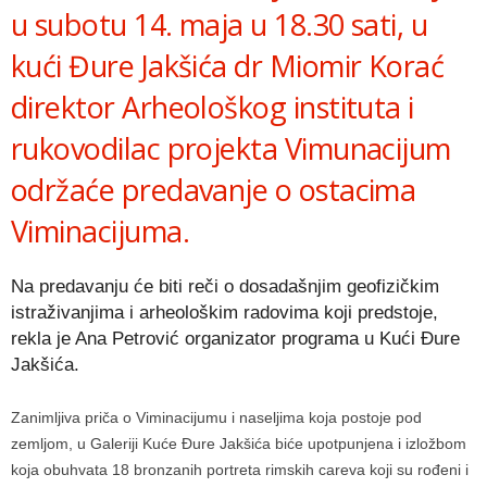
u subotu 14. maja u 18.30 sati, u
kući Đure Jakšića dr Miomir Korać
direktor Arheološkog instituta i
rukovodilac projekta Vimunacijum
održaće predavanje o ostacima
Viminacijuma.
Na predavanju će biti reči o dosadašnjim geofizičkim
istraživanjima i arheološkim radovima koji predstoje,
rekla je Ana Petrović organizator programa u Kući Đure
Jakšića.
Zanimljiva priča o Viminacijumu i naseljima koja postoje pod
zemljom, u Galeriji Kuće Đure Jakšića biće upotpunjena i izložbom
koja obuhvata 18 bronzanih portreta rimskih careva koji su rođeni i