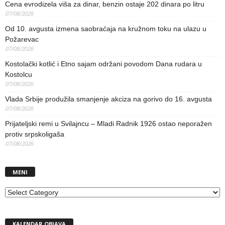
Cena evrodizela viša za dinar, benzin ostaje 202 dinara po litru
07/08/2026
Od 10. avgusta izmena saobraćaja na kružnom toku na ulazu u
Požarevac
07/08/2026
Kostolački kotlić i Etno sajam održani povodom Dana rudara u
Kostolcu
07/08/2026
Vlada Srbije produžila smanjenje akciza na gorivo do 16. avgusta
07/08/2026
Prijateljski remi u Svilajncu – Mladi Radnik 1926 ostao neporažen
protiv srpskoligaša
07/08/2026
MENI
MENI
KALENDAR OBJAVA