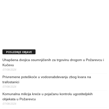
POSLEDNJE OBJAVE
Uhapšena dvojica osumnjičenih za trgovinu drogom u Požarevcu i
Kučevu
07/08/2026
Privremene poteškoće u vodosnabdevanju zbog kvara na
trafostanici
07/08/2026
Komunalna milicija kreće u pojačanu kontrolu ugostiteljskih
objekata u Požarevcu
07/08/2026