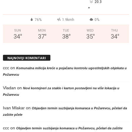
20.3
°
76%
1.9kmh
0%
SUN
MON
TUE
WED
THU
34
°
37
°
38
°
35
°
34
°
NAJNOVIJI KOMENTARI
ccc
on
Komunalna milicija kreće u pojačanu kontrolu ugostiteljskih objekata u
Požarevcu
Vladan
on
Novi kontejneri za staklo i karton postavljeni na više lokacija u
Požarevcu
Ivan Mlakar
on
Objavljen termin suzbijanja komaraca u Požarevcu, pčelari da
zaštite pčele
ccc
on
Objavljen termin suzbijanja komaraca u Požarevcu, pčelari da zaštite