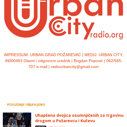
IMPRESSUM:
URBAN GRAD POŽAREVAC | MEDIJ: URBAN CITY,
IN000483 Glavni i odgovorni urednik | Bogdan Popović | 062/565-
707 e-mail | radiourbancity@gmail.com
POSLEDNJE OBJAVLJENO
Uhapšena dvojica osumnjičenih za trgovinu
drogom u Požarevcu i Kučevu