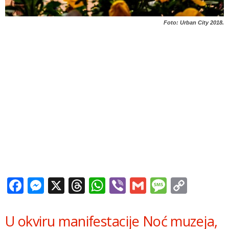
Foto: Urban City 2018.
Facebook
Messenger
X
Threads
WhatsApp
Viber
Gmail
Messag
Copy
Link
U okviru manifestacije Noć muzeja,