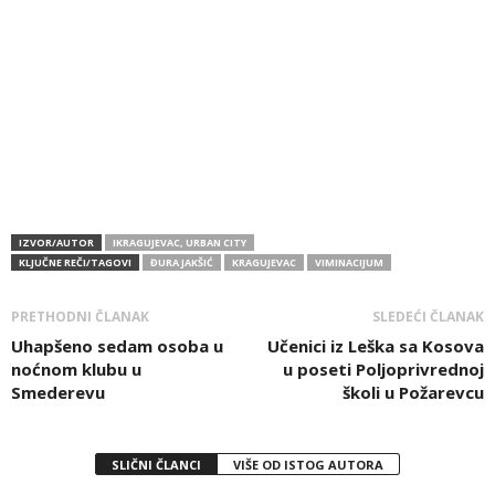
IZVOR/AUTOR
IKRAGUJEVAC, URBAN CITY
KLJUČNE REČI/TAGOVI
ĐURA JAKŠIĆ
KRAGUJEVAC
VIMINACIJUM
PRETHODNI ČLANAK
SLEDEĆI ČLANAK
Uhapšeno sedam osoba u
Učenici iz Leška sa Kosova
noćnom klubu u
u poseti Poljoprivrednoj
Smederevu
školi u Požarevcu
SLIČNI ČLANCI
VIŠE OD ISTOG AUTORA