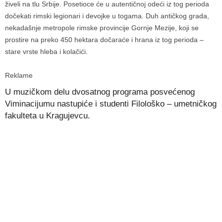
živeli na tlu Srbije. Posetioce će u autentičnoj odeći iz tog perioda
dočekati rimski legionari i devojke u togama. Duh antičkog grada,
nekadašnje metropole rimske provincije Gornje Mezije, koji se
prostire na preko 450 hektara dočaraće i hrana iz tog perioda –
stare vrste hleba i kolačići.
Reklame
U muzičkom delu dvosatnog programa posvećenog
Viminacijumu nastupiće i studenti Filološko – umetničkog
fakulteta u Kragujevcu.