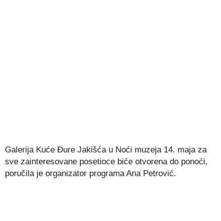
Galerija Kuće Đure Jakišća u Noći muzeja 14. maja za
sve zainteresovane posetioce biće otvorena do ponoći,
poručila je organizator programa Ana Petrović.