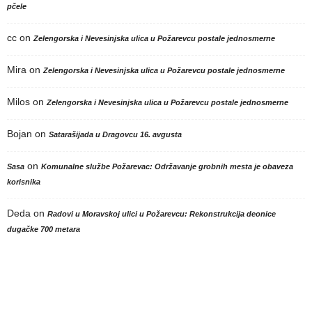
pčele
cc
on
Zelengorska i Nevesinjska ulica u Požarevcu postale jednosmerne
Mira
on
Zelengorska i Nevesinjska ulica u Požarevcu postale jednosmerne
Milos
on
Zelengorska i Nevesinjska ulica u Požarevcu postale jednosmerne
Bojan
on
Satarašijada u Dragovcu 16. avgusta
on
Sasa
Komunalne službe Požarevac: Održavanje grobnih mesta je obaveza
korisnika
Deda
on
Radovi u Moravskoj ulici u Požarevcu: Rekonstrukcija deonice
dugačke 700 metara