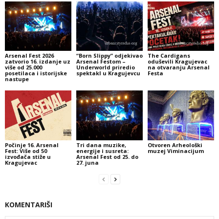
Arsenal Fest 2026
“Born Slippy” odjekivao
The Cardigans
zatvorio 16. izdanje uz
Arsenal Festom –
oduševili Kragujevac
više od 25.000
Underworld priredio
na otvaranju Arsenal
posetilaca i istorijske
spektakl u Kragujevcu
Festa
nastupe
Počinje 16. Arsenal
Tri dana muzike,
Otvoren Arheološki
Fest: Više od 50
energije i susreta:
muzej Viminacijum
izvođača stiže u
Arsenal Fest od 25. do
Kragujevac
27. juna
KOMENTARIŠI