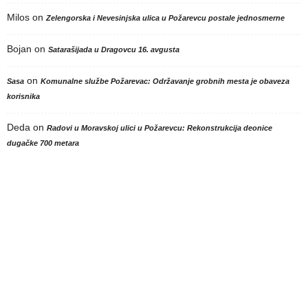
Milos
on
Zelengorska i Nevesinjska ulica u Požarevcu postale jednosmerne
Bojan
on
Satarašijada u Dragovcu 16. avgusta
on
Sasa
Komunalne službe Požarevac: Održavanje grobnih mesta je obaveza
korisnika
Deda
on
Radovi u Moravskoj ulici u Požarevcu: Rekonstrukcija deonice
dugačke 700 metara