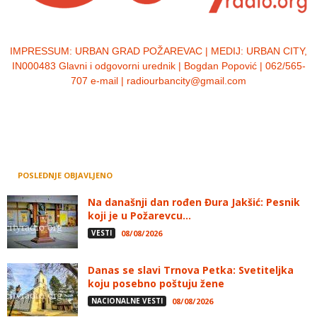
IMPRESSUM:
URBAN GRAD POŽAREVAC | MEDIJ: URBAN CITY,
IN000483 Glavni i odgovorni urednik | Bogdan Popović | 062/565-
707 e-mail | radiourbancity@gmail.com
POSLEDNJE OBJAVLJENO
Na današnji dan rođen Đura Jakšić: Pesnik
koji je u Požarevcu...
VESTI
08/08/2026
Danas se slavi Trnova Petka: Svetiteljka
koju posebno poštuju žene
NACIONALNE VESTI
08/08/2026