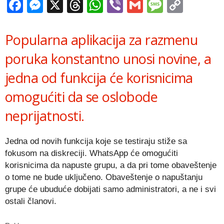
Facebook
Messenger
X
Threads
WhatsApp
Viber
Gmail
Messag
Copy
Link
Popularna aplikacija za razmenu
poruka konstantno unosi novine, a
jedna od funkcija će korisnicima
omogućiti da se oslobode
neprijatnosti.
Jedna od novih funkcija koje se testiraju stiže sa
fokusom na diskreciji. WhatsApp će omogućiti
korisnicima da napuste grupu, a da pri tome obaveštenje
o tome ne bude uključeno. Obaveštenje o napuštanju
grupe će ubuduće dobijati samo administratori, a ne i svi
ostali članovi.