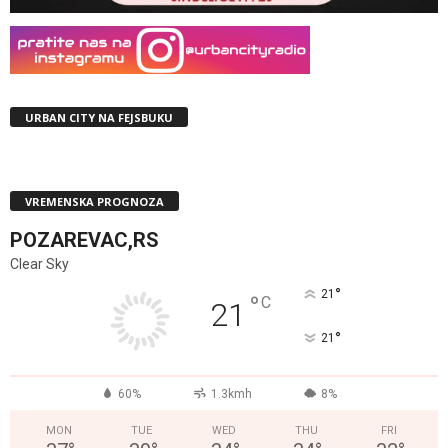
URBAN CITY NA FEJSBUKU
VREMENSKA PROGNOZA
POZAREVAC,RS
Clear Sky
°
21
°
C
21
°
21
60%
1.3kmh
8%
MON
TUE
WED
THU
FRI