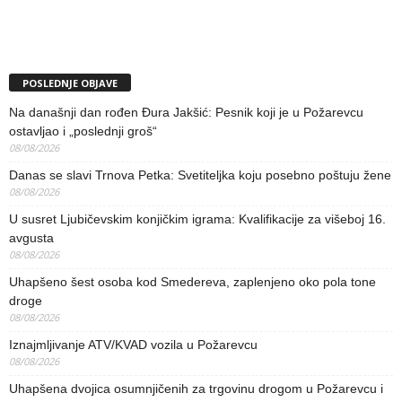
POSLEDNJE OBJAVE
Na današnji dan rođen Đura Jakšić: Pesnik koji je u Požarevcu
ostavljao i „poslednji groš“
08/08/2026
Danas se slavi Trnova Petka: Svetiteljka koju posebno poštuju žene
08/08/2026
U susret Ljubičevskim konjičkim igrama: Kvalifikacije za višeboj 16.
avgusta
08/08/2026
Uhapšeno šest osoba kod Smedereva, zaplenjeno oko pola tone
droge
08/08/2026
Iznajmljivanje ATV/KVAD vozila u Požarevcu
08/08/2026
Uhapšena dvojica osumnjičenih za trgovinu drogom u Požarevcu i