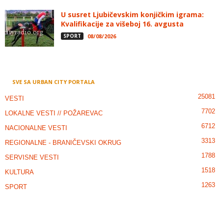
U susret Ljubičevskim konjičkim igrama:
Kvalifikacije za višeboj 16. avgusta
SPORT
08/08/2026
SVE SA URBAN CITY PORTALA
25081
VESTI
7702
LOKALNE VESTI // POŽAREVAC
6712
NACIONALNE VESTI
3313
REGIONALNE - BRANIČEVSKI OKRUG
1788
SERVISNE VESTI
1518
KULTURA
1263
SPORT