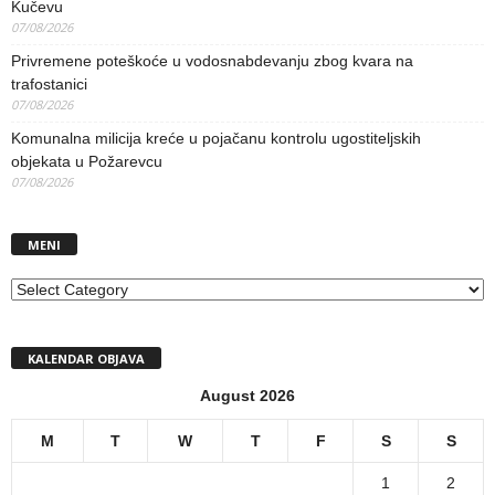
Kučevu
07/08/2026
Privremene poteškoće u vodosnabdevanju zbog kvara na
trafostanici
07/08/2026
Komunalna milicija kreće u pojačanu kontrolu ugostiteljskih
objekata u Požarevcu
07/08/2026
MENI
MENI
KALENDAR OBJAVA
August 2026
M
T
W
T
F
S
S
1
2