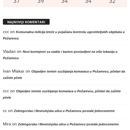
37
°
39
°
34
°
34
°
32
°
NAJNOVIJI KOMENTARI
ccc
on
Komunalna milicija kreće u pojačanu kontrolu ugostiteljskih objekata u
Požarevcu
Vladan
on
Novi kontejneri za staklo i karton postavljeni na više lokacija u
Požarevcu
Ivan Mlakar
on
Objavljen termin suzbijanja komaraca u Požarevcu, pčelari da
zaštite pčele
ccc
on
Objavljen termin suzbijanja komaraca u Požarevcu, pčelari da zaštite
pčele
cc
on
Zelengorska i Nevesinjska ulica u Požarevcu postale jednosmerne
Mira
on
Zelengorska i Nevesinjska ulica u Požarevcu postale jednosmerne