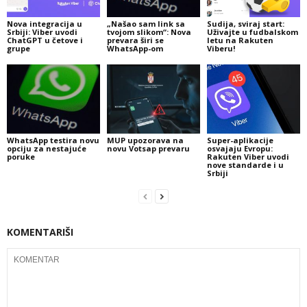
Nova integracija u
„Našao sam link sa
Sudija, sviraj start:
Srbiji: Viber uvodi
tvojom slikom“: Nova
Uživajte u fudbalskom
ChatGPT u četove i
prevara širi se
letu na Rakuten
grupe
WhatsApp-om
Viberu!
WhatsApp testira novu
MUP upozorava na
Super-aplikacije
opciju za nestajuće
novu Votsap prevaru
osvajaju Evropu:
poruke
Rakuten Viber uvodi
nove standarde i u
Srbiji
KOMENTARIŠI