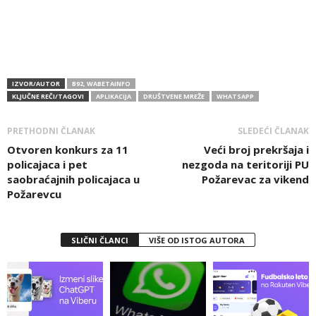
IZVOR/AUTOR
B92, WABETAINFO
KLJUČNE REČI/TAGOVI
APLIKACIJA
DRUŠTVENE MREŽE
WHATSAPP
PRETHODNI ČLANAK
SLEDEĆI ČLANAK
Otvoren konkurs za 11
Veći broj prekršaja i
policajaca i pet
nezgoda na teritoriji PU
saobraćajnih policajaca u
Požarevac za vikend
Požarevcu
SLIČNI ČLANCI
VIŠE OD ISTOG AUTORA