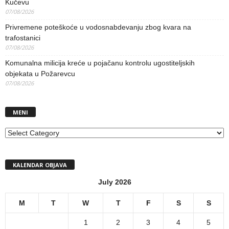
Kučevu
07/08/2026
Privremene poteškoće u vodosnabdevanju zbog kvara na
trafostanici
07/08/2026
Komunalna milicija kreće u pojačanu kontrolu ugostiteljskih
objekata u Požarevcu
07/08/2026
MENI
MENI
KALENDAR OBJAVA
July 2026
M
T
W
T
F
S
S
1
2
3
4
5