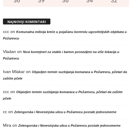
36
°
39
°
36
°
34
°
32
°
NAJNOVIJI KOMENTARI
ccc
on
Komunalna milicija kreće u pojačanu kontrolu ugostiteljskih objekata u
Požarevcu
Vladan
on
Novi kontejneri za staklo i karton postavljeni na više lokacija u
Požarevcu
Ivan Mlakar
on
Objavljen termin suzbijanja komaraca u Požarevcu, pčelari da
zaštite pčele
ccc
on
Objavljen termin suzbijanja komaraca u Požarevcu, pčelari da zaštite
pčele
cc
on
Zelengorska i Nevesinjska ulica u Požarevcu postale jednosmerne
Mira
on
Zelengorska i Nevesinjska ulica u Požarevcu postale jednosmerne