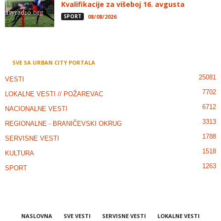
Kvalifikacije za višeboj 16. avgusta
SPORT
08/08/2026
SVE SA URBAN CITY PORTALA
25081
VESTI
7702
LOKALNE VESTI // POŽAREVAC
6712
NACIONALNE VESTI
3313
REGIONALNE - BRANIČEVSKI OKRUG
1788
SERVISNE VESTI
1518
KULTURA
1263
SPORT
NASLOVNA
SVE VESTI
SERVISNE VESTI
LOKALNE VESTI