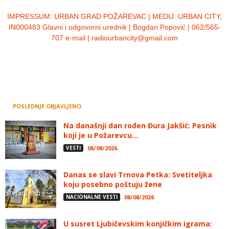
IMPRESSUM:
URBAN GRAD POŽAREVAC | MEDIJ: URBAN CITY,
IN000483 Glavni i odgovorni urednik | Bogdan Popović | 062/565-
707 e-mail | radiourbancity@gmail.com
POSLEDNJE OBJAVLJENO
Na današnji dan rođen Đura Jakšić: Pesnik
koji je u Požarevcu...
VESTI
08/08/2026
Danas se slavi Trnova Petka: Svetiteljka
koju posebno poštuju žene
NACIONALNE VESTI
08/08/2026
U susret Ljubičevskim konjičkim igrama: