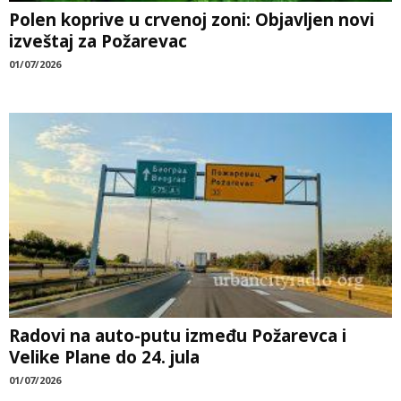
Polen koprive u crvenoj zoni: Objavljen novi
izveštaj za Požarevac
01/07/2026
Radovi na auto-putu između Požarevca i
Velike Plane do 24. jula
01/07/2026