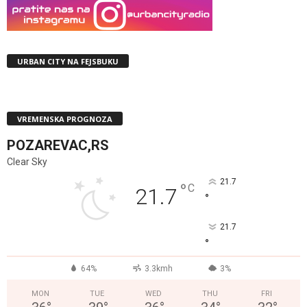
URBAN CITY NA FEJSBUKU
VREMENSKA PROGNOZA
POZAREVAC,RS
Clear Sky
21.7
°
C
21.7
°
21.7
°
64%
3.3kmh
3%
MON
TUE
WED
THU
FRI