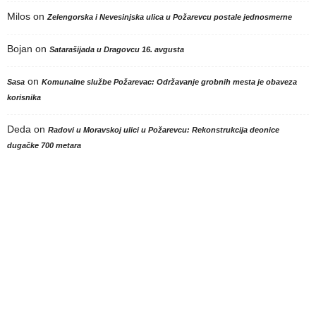
Milos
on
Zelengorska i Nevesinjska ulica u Požarevcu postale jednosmerne
Bojan
on
Satarašijada u Dragovcu 16. avgusta
on
Sasa
Komunalne službe Požarevac: Održavanje grobnih mesta je obaveza
korisnika
Deda
on
Radovi u Moravskoj ulici u Požarevcu: Rekonstrukcija deonice
dugačke 700 metara