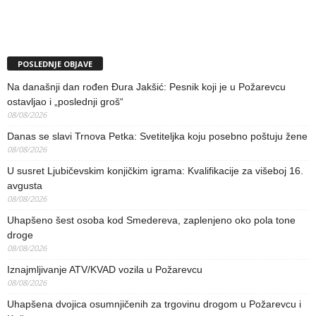
POSLEDNJE OBJAVE
Na današnji dan rođen Đura Jakšić: Pesnik koji je u Požarevcu
ostavljao i „poslednji groš“
08/08/2026
Danas se slavi Trnova Petka: Svetiteljka koju posebno poštuju žene
08/08/2026
U susret Ljubičevskim konjičkim igrama: Kvalifikacije za višeboj 16.
avgusta
08/08/2026
Uhapšeno šest osoba kod Smedereva, zaplenjeno oko pola tone
droge
08/08/2026
Iznajmljivanje ATV/KVAD vozila u Požarevcu
08/08/2026
Uhapšena dvojica osumnjičenih za trgovinu drogom u Požarevcu i