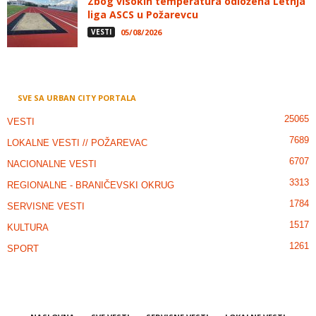
Zbog visokih temperatura odložena Letnja
liga ASCS u Požarevcu
VESTI
05/08/2026
SVE SA URBAN CITY PORTALA
25065
VESTI
7689
LOKALNE VESTI // POŽAREVAC
6707
NACIONALNE VESTI
3313
REGIONALNE - BRANIČEVSKI OKRUG
1784
SERVISNE VESTI
1517
KULTURA
1261
SPORT