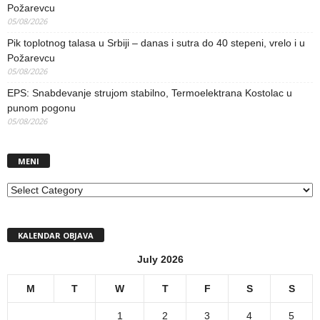
Požarevcu
05/08/2026
Pik toplotnog talasa u Srbiji – danas i sutra do 40 stepeni, vrelo i u
Požarevcu
05/08/2026
EPS: Snabdevanje strujom stabilno, Termoelektrana Kostolac u
punom pogonu
05/08/2026
MENI
MENI
KALENDAR OBJAVA
July 2026
M
T
W
T
F
S
S
1
2
3
4
5