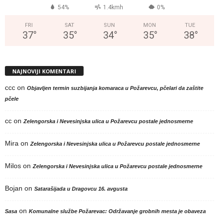
54%
1.4kmh
0%
FRI
SAT
SUN
MON
TUE
37
°
35
°
34
°
35
°
38
°
NAJNOVIJI KOMENTARI
ccc
on
Objavljen termin suzbijanja komaraca u Požarevcu, pčelari da zaštite
pčele
cc
on
Zelengorska i Nevesinjska ulica u Požarevcu postale jednosmerne
Mira
on
Zelengorska i Nevesinjska ulica u Požarevcu postale jednosmerne
Milos
on
Zelengorska i Nevesinjska ulica u Požarevcu postale jednosmerne
Bojan
on
Satarašijada u Dragovcu 16. avgusta
on
Sasa
Komunalne službe Požarevac: Održavanje grobnih mesta je obaveza