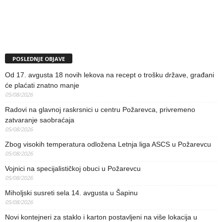
POSLEDNJE OBJAVE
Od 17. avgusta 18 novih lekova na recept o trošku države, građani
će plaćati znatno manje
05/08/2026
Radovi na glavnoj raskrsnici u centru Požarevca, privremeno
zatvaranje saobraćaja
05/08/2026
Zbog visokih temperatura odložena Letnja liga ASCS u Požarevcu
05/08/2026
Vojnici na specijalističkoj obuci u Požarevcu
05/08/2026
Miholjski susreti sela 14. avgusta u Šapinu
05/08/2026
Novi kontejneri za staklo i karton postavljeni na više lokacija u