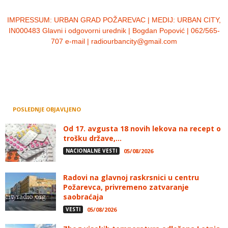
IMPRESSUM:
URBAN GRAD POŽAREVAC | MEDIJ: URBAN CITY,
IN000483 Glavni i odgovorni urednik | Bogdan Popović | 062/565-
707 e-mail | radiourbancity@gmail.com
POSLEDNJE OBJAVLJENO
Od 17. avgusta 18 novih lekova na recept o
trošku države,...
NACIONALNE VESTI
05/08/2026
Radovi na glavnoj raskrsnici u centru
Požarevca, privremeno zatvaranje
saobraćaja
VESTI
05/08/2026