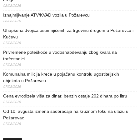
08/08/2026
Iznajmljivanje ATV/KVAD vozila u Požarevcu
08/08/2026
Uhapšena dvojica osumnjičenih za trgovinu drogom u Požarevcu i
Kučevu
07/08/2026
Privremene poteškoće u vodosnabdevanju zbog kvara na
trafostanici
07/08/2026
Komunalna milicija kreće u pojačanu kontrolu ugostiteljskih
objekata u Požarevcu
07/08/2026
Cena evrodizela viša za dinar, benzin ostaje 202 dinara po litru
07/08/2026
Od 10. avgusta izmena saobraćaja na kružnom toku na ulazu u
Požarevac
07/08/2026