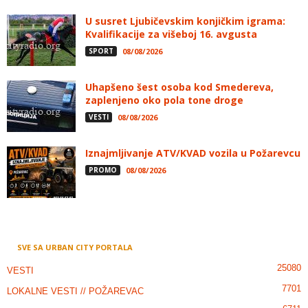
U susret Ljubičevskim konjičkim igrama:
Kvalifikacije za višeboj 16. avgusta
SPORT
08/08/2026
Uhapšeno šest osoba kod Smedereva,
zaplenjeno oko pola tone droge
VESTI
08/08/2026
Iznajmljivanje ATV/KVAD vozila u Požarevcu
PROMO
08/08/2026
SVE SA URBAN CITY PORTALA
25080
VESTI
7701
LOKALNE VESTI // POŽAREVAC