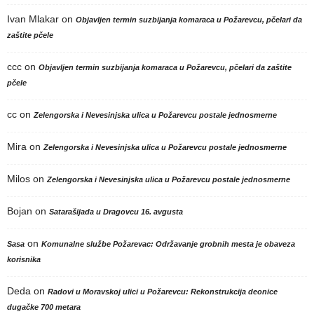
Ivan Mlakar
on
Objavljen termin suzbijanja komaraca u Požarevcu, pčelari da
zaštite pčele
ccc
on
Objavljen termin suzbijanja komaraca u Požarevcu, pčelari da zaštite
pčele
cc
on
Zelengorska i Nevesinjska ulica u Požarevcu postale jednosmerne
Mira
on
Zelengorska i Nevesinjska ulica u Požarevcu postale jednosmerne
Milos
on
Zelengorska i Nevesinjska ulica u Požarevcu postale jednosmerne
Bojan
on
Satarašijada u Dragovcu 16. avgusta
on
Sasa
Komunalne službe Požarevac: Održavanje grobnih mesta je obaveza
korisnika
Deda
on
Radovi u Moravskoj ulici u Požarevcu: Rekonstrukcija deonice
dugačke 700 metara