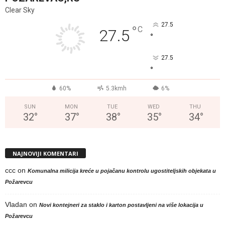
Clear Sky
27.5
°
C
27.5
°
27.5
°
60%
5.3kmh
6%
SUN
MON
TUE
WED
THU
32
°
37
°
38
°
35
°
34
°
NAJNOVIJI KOMENTARI
ccc
on
Komunalna milicija kreće u pojačanu kontrolu ugostiteljskih objekata u
Požarevcu
Vladan
on
Novi kontejneri za staklo i karton postavljeni na više lokacija u
Požarevcu