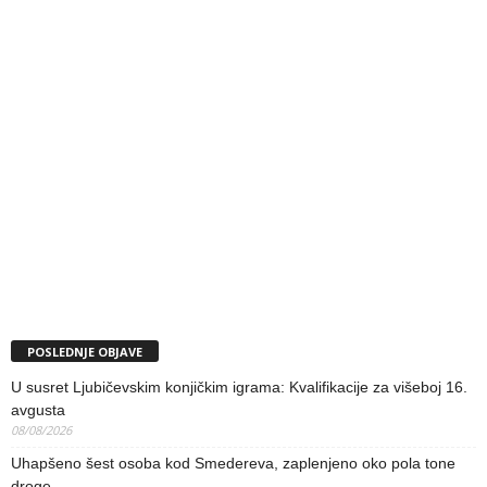
POSLEDNJE OBJAVE
U susret Ljubičevskim konjičkim igrama: Kvalifikacije za višeboj 16.
avgusta
08/08/2026
Uhapšeno šest osoba kod Smedereva, zaplenjeno oko pola tone
droge