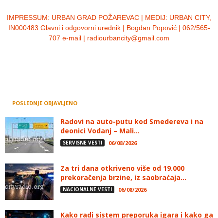
IMPRESSUM:
URBAN GRAD POŽAREVAC | MEDIJ: URBAN CITY,
IN000483 Glavni i odgovorni urednik | Bogdan Popović | 062/565-
707 e-mail | radiourbancity@gmail.com
POSLEDNJE OBJAVLJENO
Radovi na auto-putu kod Smedereva i na
deonici Vodanj – Mali...
SERVISNE VESTI
06/08/2026
Za tri dana otkriveno više od 19.000
prekoračenja brzine, iz saobraćaja...
NACIONALNE VESTI
06/08/2026
Kako radi sistem preporuka igara i kako ga