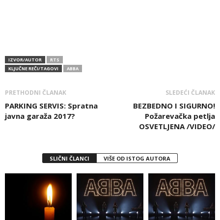
IZVOR/AUTOR
RTS
KLJUČNE REČI/TAGOVI
ABBA
PRETHODNI ČLANAK
SLEDEĆI ČLANAK
PARKING SERVIS: Spratna
BEZBEDNO I SIGURNO!
javna garaža 2017?
Požarevačka petlja
OSVETLJENA /VIDEO/
SLIČNI ČLANCI
VIŠE OD ISTOG AUTORA