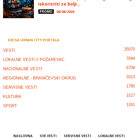
iskoristiti za bolji...
PROMO
06/08/2026
SVE SA URBAN CITY PORTALA
25070
VESTI
7694
LOKALNE VESTI // POŽAREVAC
6709
NACIONALNE VESTI
3313
REGIONALNE - BRANIČEVSKI OKRUG
1785
SERVISNE VESTI
1517
KULTURA
1261
SPORT
NASLOVNA
SVE VESTI
SERVISNE VESTI
LOKALNE VESTI