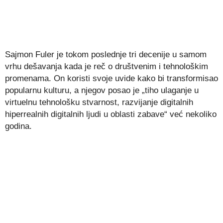
Sajmon Fuler je tokom poslednje tri decenije u samom
vrhu dešavanja kada je reč o društvenim i tehnološkim
promenama. On koristi svoje uvide kako bi transformisao
popularnu kulturu, a njegov posao je „tiho ulaganje u
virtuelnu tehnološku stvarnost, razvijanje digitalnih
hiperrealnih digitalnih ljudi u oblasti zabave“ već nekoliko
godina.