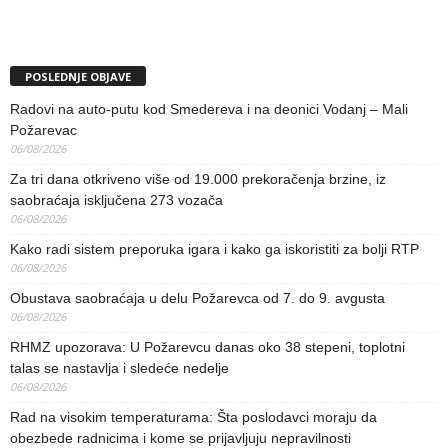
POSLEDNJE OBJAVE
Radovi na auto-putu kod Smedereva i na deonici Vodanj – Mali
Požarevac
06/08/2026
Za tri dana otkriveno više od 19.000 prekoračenja brzine, iz
saobraćaja isključena 273 vozača
06/08/2026
Kako radi sistem preporuka igara i kako ga iskoristiti za bolji RTP
06/08/2026
Obustava saobraćaja u delu Požarevca od 7. do 9. avgusta
06/08/2026
RHMZ upozorava: U Požarevcu danas oko 38 stepeni, toplotni
talas se nastavlja i sledeće nedelje
06/08/2026
Rad na visokim temperaturama: Šta poslodavci moraju da
obezbede radnicima i kome se prijavljuju nepravilnosti