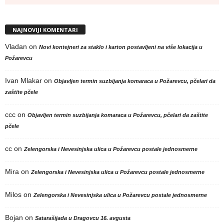
NAJNOVIJI KOMENTARI
Vladan
on
Novi kontejneri za staklo i karton postavljeni na više lokacija u
Požarevcu
Ivan Mlakar
on
Objavljen termin suzbijanja komaraca u Požarevcu, pčelari da
zaštite pčele
ccc
on
Objavljen termin suzbijanja komaraca u Požarevcu, pčelari da zaštite
pčele
cc
on
Zelengorska i Nevesinjska ulica u Požarevcu postale jednosmerne
Mira
on
Zelengorska i Nevesinjska ulica u Požarevcu postale jednosmerne
Milos
on
Zelengorska i Nevesinjska ulica u Požarevcu postale jednosmerne
Bojan
on
Satarašijada u Dragovcu 16. avgusta