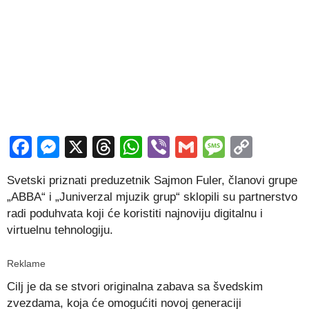
Facebook
Messenger
X
Threads
WhatsApp
Viber
Gmail
Messag
Copy
Link
Svetski priznati preduzetnik Sajmon Fuler, članovi grupe
„ABBA“ i „Juniverzal mjuzik grup“ sklopili su partnerstvo
radi poduhvata koji će koristiti najnoviju digitalnu i
virtuelnu tehnologiju.
Reklame
Cilj je da se stvori originalna zabava sa švedskim
zvezdama, koja će omogućiti novoj generaciji