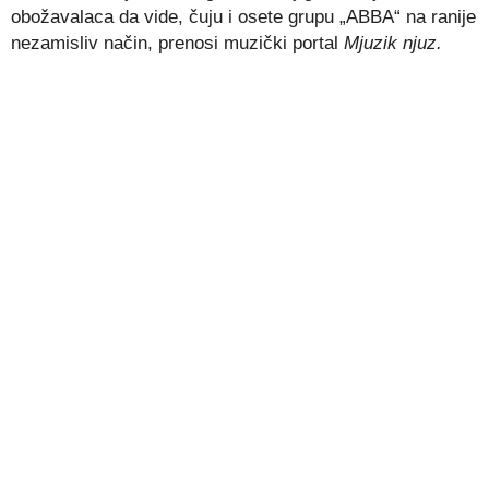
obožavalaca da vide, čuju i osete grupu „ABBA“ na ranije
nezamisliv način, prenosi muzički portal
Mjuzik njuz.