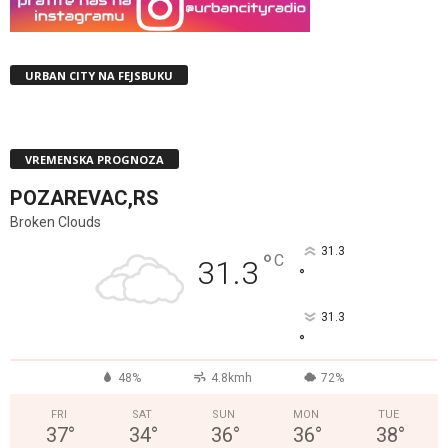
URBAN CITY NA FEJSBUKU
VREMENSKA PROGNOZA
POZAREVAC,RS
Broken Clouds
31.3
°
C
31.3
°
31.3
°
48%
4.8kmh
72%
FRI
SAT
SUN
MON
TUE
37
°
34
°
36
°
36
°
38
°