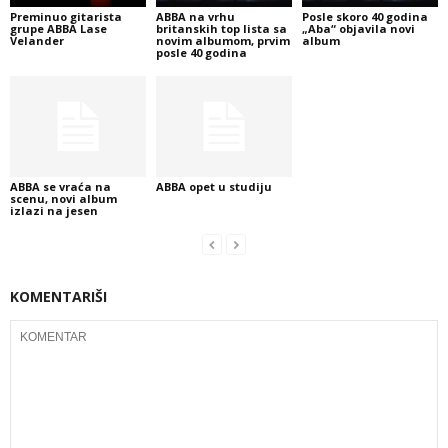
Preminuo gitarista
ABBA na vrhu
Posle skoro 40 godina
grupe ABBA Lase
britanskih top lista sa
„Aba“ objavila novi
Velander
novim albumom, prvim
album
posle 40 godina
ABBA se vraća na
ABBA opet u studiju
scenu, novi album
izlazi na jesen
KOMENTARIŠI