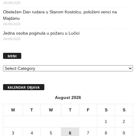
06/08/2026
Obeležen Dan rudara u Starom Kostolcu, položeni venci na
Majdanu
06/08/2026
Jedna osoba poginula u požaru u Lučici
06/08/2026
MENI
MENI
KALENDAR OBJAVA
August 2026
M
T
W
T
F
S
S
1
2
3
4
5
6
7
8
9