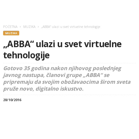
POČETNA
MUZIKA
„ABBA“ ulazi u svet virtuelne tehnologije
MUZIKA
„ABBA“ ulazi u svet virtuelne
tehnologije
Gotovo 35 godina nakon njihovog poslednjeg
javnog nastupa, članovi grupe „ABBA“ se
pripremaju da svojim obožavaocima širom sveta
pruže novo, digitalno iskustvo.
28/10/2016