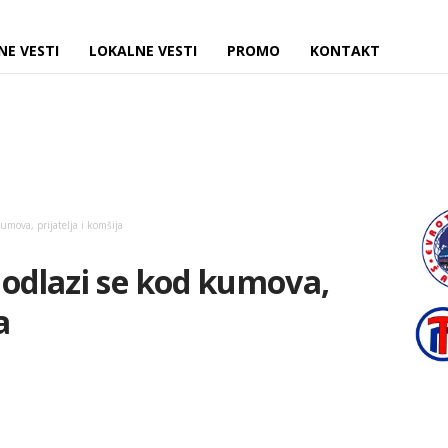
NE VESTI
LOKALNE VESTI
PROMO
KONTAKT
umova, prijatelja i komšija
 odlazi se kod kumova,
a