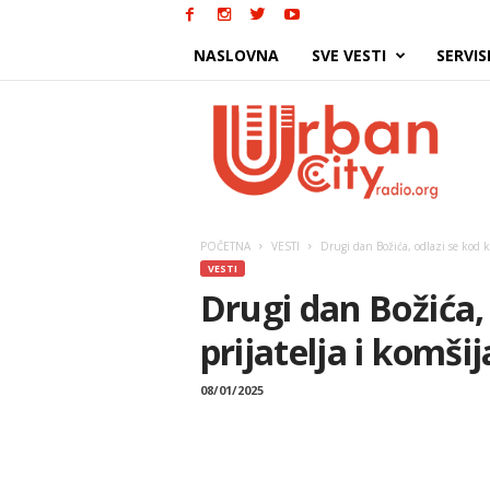
NASLOVNA
SVE VESTI
SERVIS
Urban
City
POČETNA
VESTI
Drugi dan Božića, odlazi se kod k
VESTI
Drugi dan Božića,
prijatelja i komšij
08/01/2025