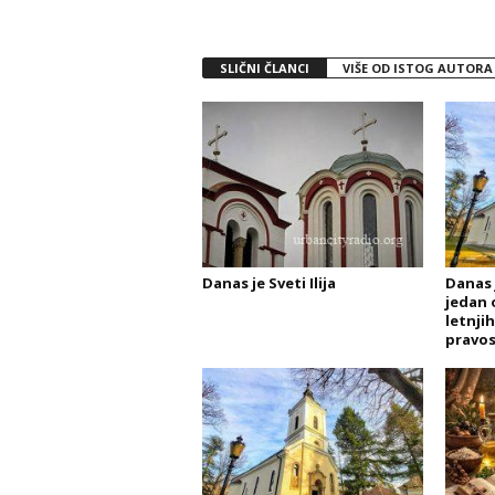
SLIČNI ČLANCI
VIŠE OD ISTOG AUTORA
Danas je Sveti Ilija
Danas 
jedan 
letnji
pravos