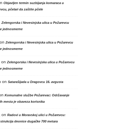
n
Objavljen termin suzbijanja komaraca u
vcu, pčelari da zaštite pčele
n
Zelengorska i Nevesinjska ulica u Požarevcu
le jednosmerne
on
Zelengorska i Nevesinjska ulica u Požarevcu
le jednosmerne
on
Zelengorska i Nevesinjska ulica u Požarevcu
le jednosmerne
n
on
Satarašijada u Dragovcu 16. avgusta
on
Komunalne službe Požarevac: Održavanje
h mesta je obaveza korisnika
a
on
Radovi u Moravskoj ulici u Požarevcu:
strukcija deonice dugačke 700 metara