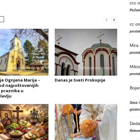
ccc
o
Požare
cc
o
posta
Mira
posta
Milos
posta
je Ognjena Marija –
Danas je Sveti Prokopije
od najpoštovanijih
Boja
h praznika u
lavlju
Sasa
grobni
Ded
Rekon