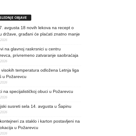
SLEDNJE OBJAVE
. avgusta 18 novih lekova na recept o
u države, građani će plaćati znatno manje
/2026
i na glavnoj raskrsnici u centru
revca, privremeno zatvaranje saobraćaja
/2026
visokih temperatura odložena Letnja liga
 u Požarevcu
/2026
ci na specijalističkoj obuci u Požarevcu
/2026
jski susreti sela 14. avgusta u Šapinu
/2026
kontejneri za staklo i karton postavljeni na
lokacija u Požarevcu
/2026