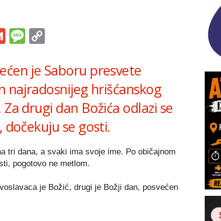
s
tsApp
iber
Gmail
Message
Copy
Link
ećen je Saboru presvete
an najradosnijeg hrišćanskog
 Za drugi dan Božića odlazi se
, dočekuju se gosti.
a tri dana, a svaki ima svoje ime. Po običajnom
isti, pogotovo ne metlom.
voslavaca je Božić, drugi je Božji dan, posvećen