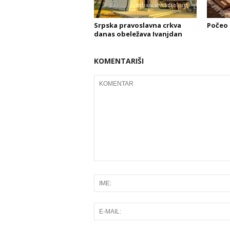
Srpska pravoslavna crkva
Počeo 
danas obeležava Ivanjdan
KOMENTARIŠI