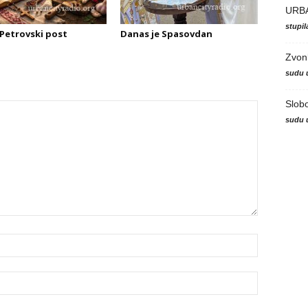
URB
stupi
Petrovski post
Danas je Spasovdan
Zvon
sudu 
Slob
sudu 