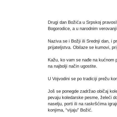
Drugi dan Božića u Srpskoj pravosl
Bogorodice, a u narodnim verovanjim
Naziva se i Božji ili Srednji dan, i
prijateljstva. Obilaze se kumovi, prij
Kažu, ko vam se nađe na kućnom pr
na najbolji način ugostite.
U Vojvodini se po tradiciji prežu konj
Još se ponegde zadržao običaj kole
pevaju koledarske pesme, želeći d
naselju, porti ili na raskršćima igr
konjima, “vijaju” Božić.