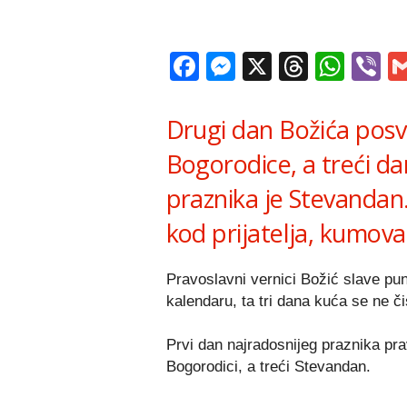
Facebook
Messenger
X
Thread
Wha
V
Drugi dan Božića posv
Bogorodice, a treći d
praznika je Stevandan.
kod prijatelja, kumova
Pravoslavni vernici Božić slave pun
kalendaru, ta tri dana kuća se ne č
Prvi dan najradosnijeg praznika pra
Bogorodici, a treći Stevandan.