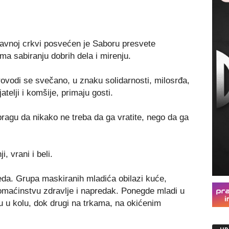
avnoj crkvi posvećen je Saboru presvete
a sabiranju dobrih dela i mirenju.
 provodi se svečano, u znaku solidarnosti, milosrđa,
atelji i komšije, primaju gosti.
agu da nikako ne treba da ga vratite, nego da ga
i, vrani i beli.
da. Grupa maskiranih mladića obilazi kuće,
omaćinstvu zdravlje i napredak. Ponegde mladi u
aju u kolu, dok drugi na trkama, na okićenim