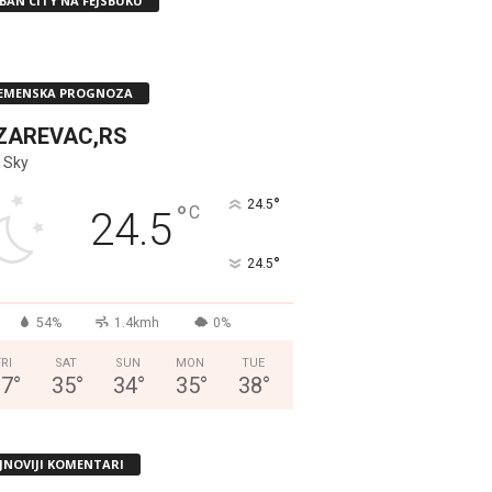
BAN CITY NA FEJSBUKU
EMENSKA PROGNOZA
ZAREVAC,RS
 Sky
°
24.5
°
C
24.5
°
24.5
54%
1.4kmh
0%
FRI
SAT
SUN
MON
TUE
37
°
35
°
34
°
35
°
38
°
JNOVIJI KOMENTARI