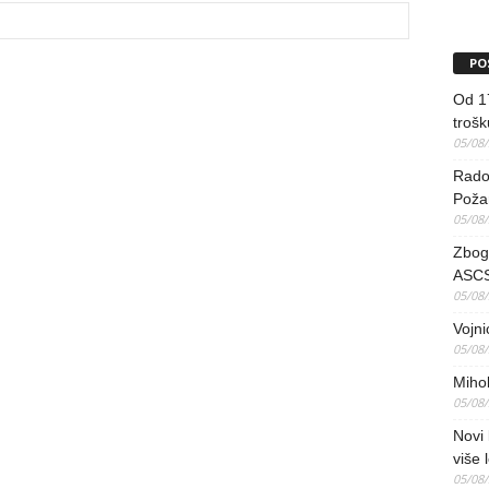
PO
Od 17
trošk
05/08
Radov
Poža
05/08
Zbog 
ASCS
05/08
Vojni
05/08
Mihol
05/08
Novi 
više 
05/08