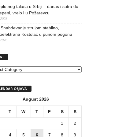
oplotnog talasa u Srbiji – danas i sutra do
epeni, vrelo i u Požarevcu
/2026
Snabdevanje strujom stabilno,
oelektrana Kostolac u punom pogonu
/2026
NI
I
LENDAR OBJAVA
August 2026
T
W
T
F
S
S
1
2
4
5
6
7
8
9