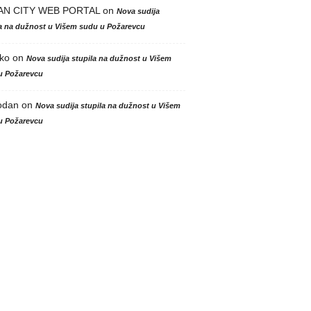
AN CITY WEB PORTAL
on
Nova sudija
la na dužnost u Višem sudu u Požarevcu
ko
on
Nova sudija stupila na dužnost u Višem
u Požarevcu
odan
on
Nova sudija stupila na dužnost u Višem
u Požarevcu