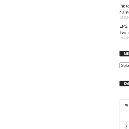
Pik t
40 st
05/08
EPS: 
Term
05/08
ME
MEN
KA
M
3