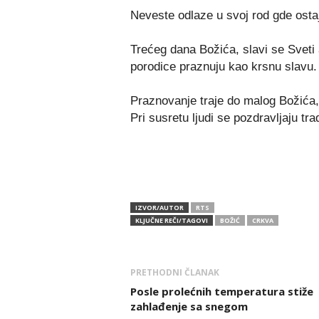
Neveste odlaze u svoj rod gde osta
Trećeg dana Božića, slavi se Sveti
porodice praznuju kao krsnu slavu.
Praznovanje traje do malog Božića,
Pri susretu ljudi se pozdravljaju tr
IZVOR/AUTOR
RTS
KLJUČNE REČI/TAGOVI
BOŽIĆ
CRKVA
PRETHODNI ČLANAK
Posle prolećnih temperatura stiže
zahlađenje sa snegom