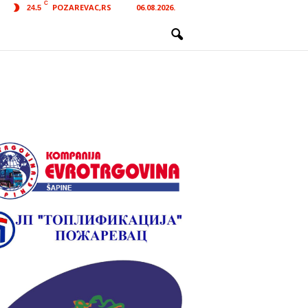
C
POZAREVAC,RS
06.08.2026.
24.5