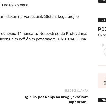
UR
ju nekoliko dana.
 arhiđakon i prvomučenik Stefan, koga brojne
VR
PO
 odnosno 14. januara. Ne posti se do Krstovdana.
Clear
adiconalnim božićnim pozdravom, rukuju se i ljube.
SLEDEĆI ČLANAK
Uginulo pet konja na kragujevačkom
NA
hipodromu