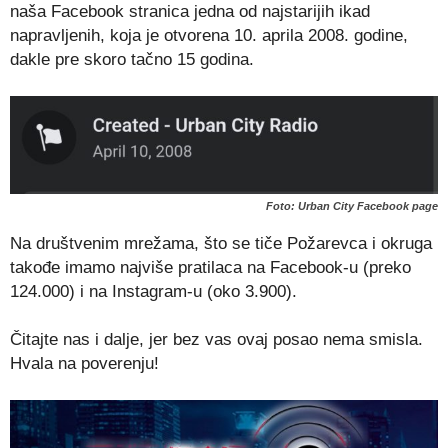
naša Facebook stranica jedna od najstarijih ikad
napravljenih, koja je otvorena 10. aprila 2008. godine,
dakle pre skoro tačno 15 godina.
Foto: Urban City Facebook page
Na društvenim mrežama, što se tiče Požarevca i okruga
takođe imamo najviše pratilaca na Facebook-u (preko
124.000) i na Instagram-u (oko 3.900).
Čitajte nas i dalje, jer bez vas ovaj posao nema smisla.
Hvala na poverenju!