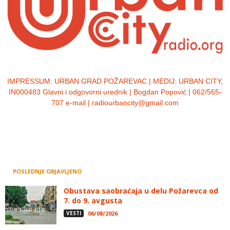
IMPRESSUM:
URBAN GRAD POŽAREVAC | MEDIJ: URBAN CITY,
IN000483 Glavni i odgovorni urednik | Bogdan Popović | 062/565-
707 e-mail | radiourbancity@gmail.com
POSLEDNJE OBJAVLJENO
Obustava saobraćaja u delu Požarevca od
7. do 9. avgusta
VESTI
06/08/2026