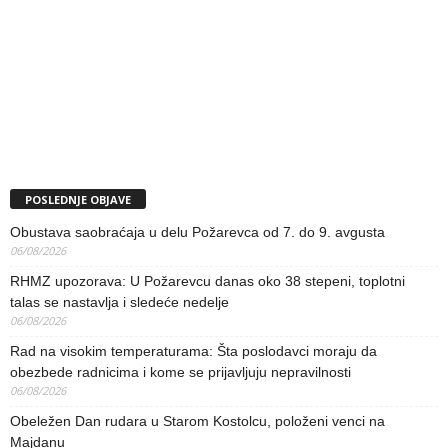
POSLEDNJE OBJAVE
Obustava saobraćaja u delu Požarevca od 7. do 9. avgusta
06/08/2026
RHMZ upozorava: U Požarevcu danas oko 38 stepeni, toplotni
talas se nastavlja i sledeće nedelje
06/08/2026
Rad na visokim temperaturama: Šta poslodavci moraju da
obezbede radnicima i kome se prijavljuju nepravilnosti
06/08/2026
Obeležen Dan rudara u Starom Kostolcu, položeni venci na
Majdanu