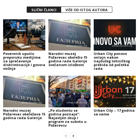
SLIČNI ČLANCI
VIŠE OD ISTOG AUTORA
Poverenik uputio
Narodni muzej
Urban City ponovo
preporuku medijima
Požarevac obeležio 15
onlajn nakon
za sprečavanje
godina rada Galerije
najdužeg tehničkog
diskriminacije i govora
svečanom izložbom
prekida od početka
mržnje
rada
Narodni muzej
„Po studentu se
Urban City – 17 godina
Požarevac obeležava 15
godina poznaje“:
sa vama
godina rada Galerije
Najavljen skup i
program za subotu u
Požarevcu