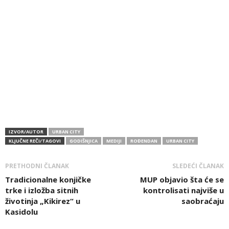
IZVOR/AUTOR
URBAN CITY
KLJUČNE REČI/TAGOVI
GODIŠNJICA
MEDIJI
ROĐENDAN
URBAN CITY
PRETHODNI ČLANAK
SLEDEĆI ČLANAK
Tradicionalne konjičke
MUP objavio šta će se
trke i izložba sitnih
kontrolisati najviše u
životinja „Kikirez“ u
saobraćaju
Kasidolu