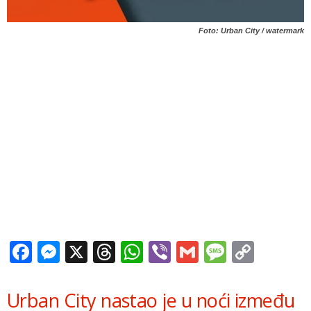
Foto: Urban City / watermark
Facebook
Messenger
X
Threads
WhatsApp
Viber
Gmail
Messag
Copy
Link
Urban City nastao je u noći između