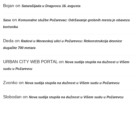
Bojan
on
Satarašijada u Dragovcu 16. avgusta
on
Sasa
Komunalne službe Požarevac: Održavanje grobnih mesta je obaveza
korisnika
Deda
on
Radovi u Moravskoj ulici u Požarevcu: Rekonstrukcija deonice
dugačke 700 metara
URBAN CITY WEB PORTAL
on
Nova sudija stupila na dužnost u Višem
sudu u Požarevcu
Zvonko
on
Nova sudija stupila na dužnost u Višem sudu u Požarevcu
Slobodan
on
Nova sudija stupila na dužnost u Višem sudu u Požarevcu