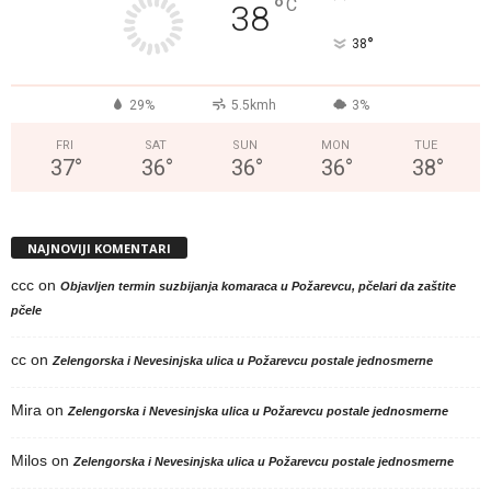
°
C
38
°
38
29%
5.5kmh
3%
FRI
SAT
SUN
MON
TUE
37
°
36
°
36
°
36
°
38
°
NAJNOVIJI KOMENTARI
ccc
on
Objavljen termin suzbijanja komaraca u Požarevcu, pčelari da zaštite
pčele
cc
on
Zelengorska i Nevesinjska ulica u Požarevcu postale jednosmerne
Mira
on
Zelengorska i Nevesinjska ulica u Požarevcu postale jednosmerne
Milos
on
Zelengorska i Nevesinjska ulica u Požarevcu postale jednosmerne