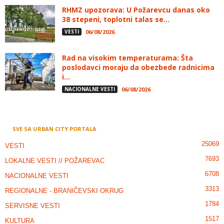
RHMZ upozorava: U Požarevcu danas oko
38 stepeni, toplotni talas se...
VESTI
06/08/2026
Rad na visokim temperaturama: Šta
poslodavci moraju da obezbede radnicima
i...
NACIONALNE VESTI
06/08/2026
SVE SA URBAN CITY PORTALA
25069
VESTI
7693
LOKALNE VESTI // POŽAREVAC
6708
NACIONALNE VESTI
3313
REGIONALNE - BRANIČEVSKI OKRUG
1784
SERVISNE VESTI
1517
KULTURA