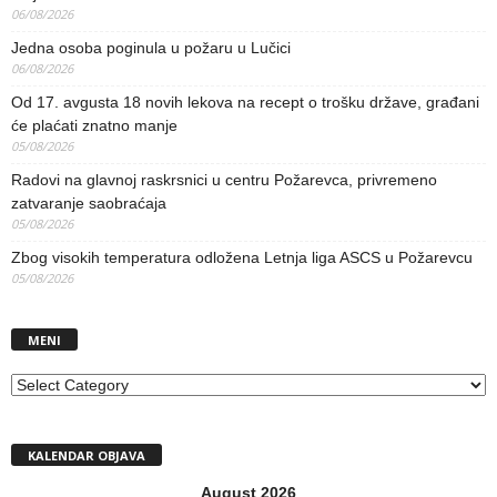
06/08/2026
Jedna osoba poginula u požaru u Lučici
06/08/2026
Od 17. avgusta 18 novih lekova na recept o trošku države, građani
će plaćati znatno manje
05/08/2026
Radovi na glavnoj raskrsnici u centru Požarevca, privremeno
zatvaranje saobraćaja
05/08/2026
Zbog visokih temperatura odložena Letnja liga ASCS u Požarevcu
05/08/2026
MENI
MENI
KALENDAR OBJAVA
August 2026