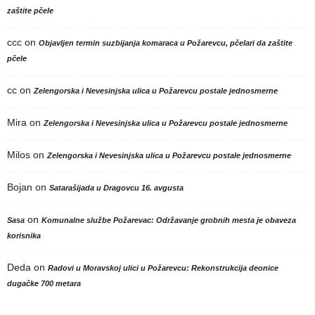
zaštite pčele
ccc
on
Objavljen termin suzbijanja komaraca u Požarevcu, pčelari da zaštite
pčele
cc
on
Zelengorska i Nevesinjska ulica u Požarevcu postale jednosmerne
Mira
on
Zelengorska i Nevesinjska ulica u Požarevcu postale jednosmerne
Milos
on
Zelengorska i Nevesinjska ulica u Požarevcu postale jednosmerne
Bojan
on
Satarašijada u Dragovcu 16. avgusta
on
Sasa
Komunalne službe Požarevac: Održavanje grobnih mesta je obaveza
korisnika
Deda
on
Radovi u Moravskoj ulici u Požarevcu: Rekonstrukcija deonice
dugačke 700 metara