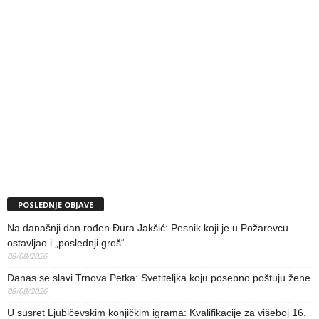
POSLEDNJE OBJAVE
Na današnji dan rođen Đura Jakšić: Pesnik koji je u Požarevcu
ostavljao i „poslednji groš“
08/08/2026
Danas se slavi Trnova Petka: Svetiteljka koju posebno poštuju žene
08/08/2026
U susret Ljubičevskim konjičkim igrama: Kvalifikacije za višeboj 16.