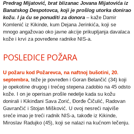
Predrag Mijatović, brat blizanac Jovana Mijatovića iz
Banatskog Despotovca, koji je prošlog utorka donirao
kožu. I ja ću se ponuditi za donora
– kaže Damir
Komlenić iz Kikinde, kum Dejana Jerinkića, koji se
mnogo angažovao oko javne akcije prikupljanja davalaca
kože i krvi za povređene radnike NIS-a.
POSLEDICE POŽARA
U požaru kod Požarevca, na naftnoj bušotini, 20.
septembra
, teže je povređen i Goran Belančić (34) koji
je opekotine drugog i trećeg stepena zadobio na 45 odsto
kože. I on je operisan prošle nedelje kada su kožu
donirali i Kikinđani Sava Zorić, Đorđe Čičulić, Radovan
Gavrančić i Stojan Mišković. U ovoj nesreći najviše
sreće imao je treći radnik NIS-a, takođe iz Kikinde,
Miroslav Radujko (45), koji se nalazi na kućnom lečenju.