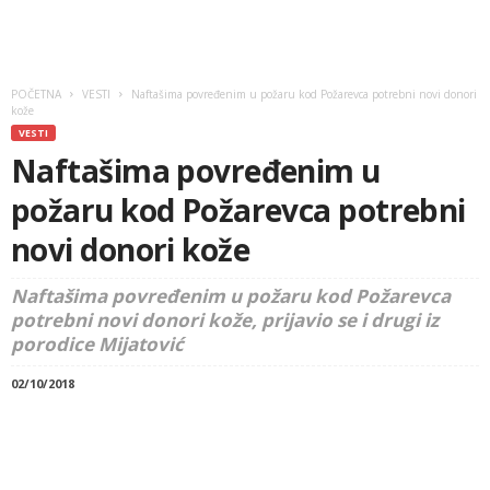
POČETNA
VESTI
Naftašima povređenim u požaru kod Požarevca potrebni novi donori
kože
VESTI
Naftašima povređenim u
požaru kod Požarevca potrebni
novi donori kože
Naftašima povređenim u požaru kod Požarevca
potrebni novi donori kože, prijavio se i drugi iz
porodice Mijatović
02/10/2018