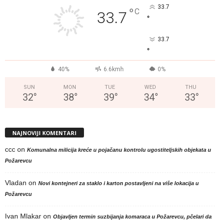
33.7
°
C
33.7
°
33.7
°
40%
6.6kmh
0%
SUN
MON
TUE
WED
THU
32
°
38
°
39
°
34
°
33
°
NAJNOVIJI KOMENTARI
ccc
on
Komunalna milicija kreće u pojačanu kontrolu ugostiteljskih objekata u
Požarevcu
Vladan
on
Novi kontejneri za staklo i karton postavljeni na više lokacija u
Požarevcu
Ivan Mlakar
on
Objavljen termin suzbijanja komaraca u Požarevcu, pčelari da