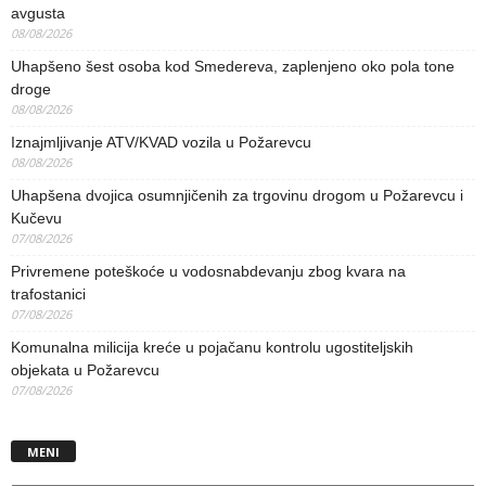
avgusta
08/08/2026
Uhapšeno šest osoba kod Smedereva, zaplenjeno oko pola tone
droge
08/08/2026
Iznajmljivanje ATV/KVAD vozila u Požarevcu
08/08/2026
Uhapšena dvojica osumnjičenih za trgovinu drogom u Požarevcu i
Kučevu
07/08/2026
Privremene poteškoće u vodosnabdevanju zbog kvara na
trafostanici
07/08/2026
Komunalna milicija kreće u pojačanu kontrolu ugostiteljskih
objekata u Požarevcu
07/08/2026
MENI