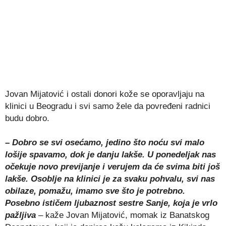
Jovan Mijatović i ostali donori kože se oporavljaju na
klinici u Beogradu i svi samo žele da povređeni radnici
budu dobro.
– Dobro se svi osećamo, jedino što noću svi malo
lošije spavamo, dok je danju lakše. U ponedeljak nas
očekuje novo previjanje i verujem da će svima biti još
lakše. Osoblje na klinici je za svaku pohvalu, svi nas
obilaze, pomažu, imamo sve što je potrebno.
Posebno ističem ljubaznost sestre Sanje, koja je vrlo
pažljiva
– kaže Jovan Mijatović, momak iz Banatskog