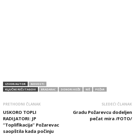
IZVOR/AUTOR
NOVOSTI
KLJUČNE REČI/TAGOVI
BRADARAC
DONORI KOŽE
NIŠ
POŽAR
PRETHODNI ČLANAK
SLEDEĆI ČLANAK
USKORO TOPLI
Gradu Požarevcu dodeljen
RADIJATORI: JP
pečat mira /FOTO/
“Toplifikacija” Požarevac
saopštila kada počinju