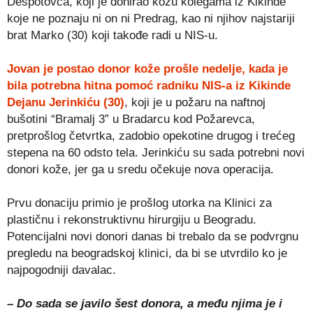
Despotovca, koji je donirao kožu kolegama iz Kikinde
koje ne poznaju ni on ni Predrag, kao ni njihov najstariji
brat Marko (30) koji takođe radi u NIS-u.
Jovan je postao donor kože prošle nedelje, kada je
bila potrebna hitna pomoć radniku NIS-a iz Kikinde
Dejanu Jerinkiću (30)
, koji je u požaru na naftnoj
bušotini “Bramalj 3” u Bradarcu kod Požarevca,
pretprošlog četvrtka, zadobio opekotine drugog i trećeg
stepena na 60 odsto tela. Jerinkiću su sada potrebni novi
donori kože, jer ga u sredu očekuje nova operacija.
Prvu donaciju primio je prošlog utorka na Klinici za
plastičnu i rekonstruktivnu hirurgiju u Beogradu.
Potencijalni novi donori danas bi trebalo da se podvrgnu
pregledu na beogradskoj klinici, da bi se utvrdilo ko je
najpogodniji davalac.
– Do sada se javilo šest donora, a među njima je i