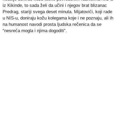
iz Kikinde, to sada želi da učini i njegov brat blizanac
Predrag, stariji svega deset minuta. Mijatovići, koji rade
u NIS-u, doniraju kožu kolegama koje i ne poznaju, ali ih
na humanost navodi prosta ljudska rečenica da se
“nesreća mogla i njima dogoditi”.