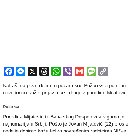
Facebook
Messenger
X
Threads
WhatsApp
Viber
Gmail
Messag
Copy
Link
Naftašima povređenim u požaru kod Požarevca potrebni
novi donori kože, prijavio se i drugi iz porodice Mijatović.
Reklame
Porodica Mijatović iz Banatskog Despotovca sigurno je
najhumanija u Srbiji. Pošto je Jovan Mijatović (22) prošle
nedelje donirao kožu teško povređenim radnicima NIS-a