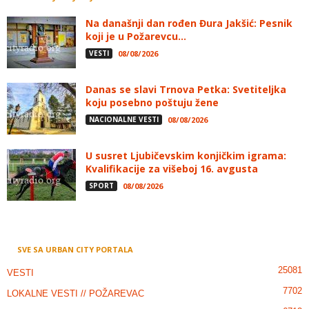
Na današnji dan rođen Đura Jakšić: Pesnik
koji je u Požarevcu...
VESTI
08/08/2026
Danas se slavi Trnova Petka: Svetiteljka
koju posebno poštuju žene
NACIONALNE VESTI
08/08/2026
U susret Ljubičevskim konjičkim igrama:
Kvalifikacije za višeboj 16. avgusta
SPORT
08/08/2026
SVE SA URBAN CITY PORTALA
25081
VESTI
7702
LOKALNE VESTI // POŽAREVAC