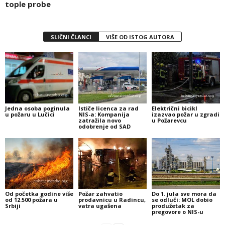
tople probe
SLIČNI ČLANCI
VIŠE OD ISTOG AUTORA
Jedna osoba poginula
Ističe licenca za rad
Električni bicikl
u požaru u Lučici
NIS-a: Kompanija
izazvao požar u zgradi
zatražila novo
u Požarevcu
odobrenje od SAD
Od početka godine više
Požar zahvatio
Do 1. jula sve mora da
od 12.500 požara u
prodavnicu u Radincu,
se odluči: MOL dobio
Srbiji
vatra ugašena
produžetak za
pregovore o NIS-u