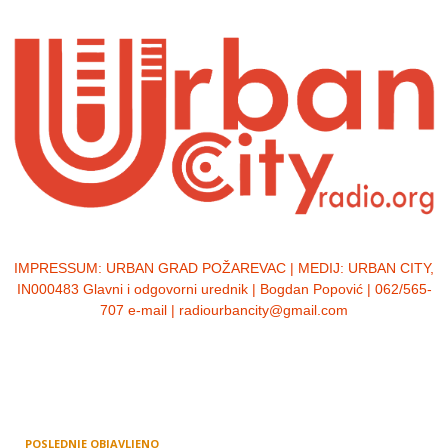
IMPRESSUM:
URBAN GRAD POŽAREVAC | MEDIJ: URBAN CITY,
IN000483 Glavni i odgovorni urednik | Bogdan Popović | 062/565-
707 e-mail | radiourbancity@gmail.com
POSLEDNJE OBJAVLJENO