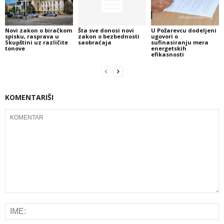
Novi zakon o biračkom
Šta sve donosi novi
U Požarevcu dodeljeni
spisku, rasprava u
zakon o bezbednosti
ugovori o
Skupštini uz različite
saobraćaja
sufinasiranju mera
tonove
energetskih
efikasnosti
KOMENTARIŠI