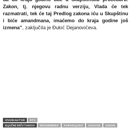
Zakon, tj. njegovu radnu verziju, Vlada će tek
razmatrati, tek će taj Predlog zakona iću u Skupštinu
i biće amandmana, imaćemo do kraja godine još
izmena”
, zaključila je Đukić Dejanovićeva.
IZVOR/AUTOR
RTS
KLJUČNE REČI/TAGOVI
NEODREĐENO
PORODILJSKO
UGOVOR
ZAKON