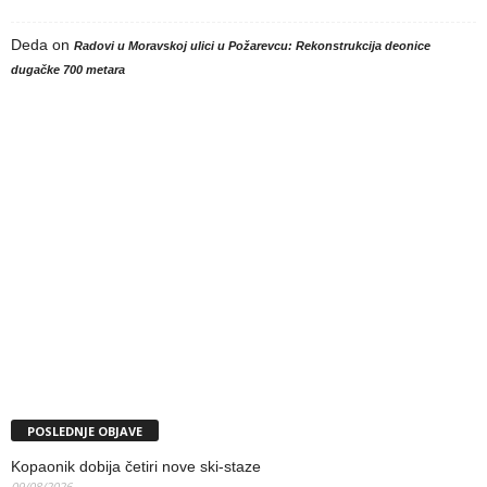
Deda
on
Radovi u Moravskoj ulici u Požarevcu: Rekonstrukcija deonice
dugačke 700 metara
POSLEDNJE OBJAVE
Kopaonik dobija četiri nove ski-staze
09/08/2026