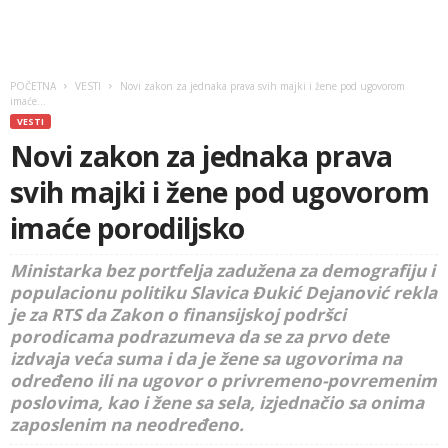
POČETNA
VESTI
Novi zakon za jednaka prava svih majki i žene pod ugovorom
imaće...
VESTI
Novi zakon za jednaka prava
svih majki i žene pod ugovorom
imaće porodiljsko
Ministarka bez portfelja zadužena za demografiju i
populacionu politiku Slavica Đukić Dejanović rekla
je za RTS da Zakon o finansijskoj podršci
porodicama podrazumeva da se za prvo dete
izdvaja veća suma i da je žene sa ugovorima na
određeno ili na ugovor o privremeno-povremenim
poslovima, kao i žene sa sela, izjednačio sa onima
zaposlenim na neodređeno.