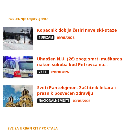
POSLEDNJE OBJAVLJENO
Kopaonik dobija četiri nove ski-staze
TURIZAM
09/08/2026
Uhapšen N.U. (26) zbog smrti muškarca
nakon sukoba kod Petrovca na...
VESTI
09/08/2026
Sveti Pantelejmon: Zaštitnik lekara i
praznik posvećen zdravlju
NACIONALNE VESTI
09/08/2026
SVE SA URBAN CITY PORTALA