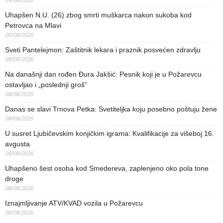
Uhapšen N.U. (26) zbog smrti muškarca nakon sukoba kod
Petrovca na Mlavi
09/08/2026
Sveti Pantelejmon: Zaštitnik lekara i praznik posvećen zdravlju
09/08/2026
Na današnji dan rođen Đura Jakšić: Pesnik koji je u Požarevcu
ostavljao i „poslednji groš“
08/08/2026
Danas se slavi Trnova Petka: Svetiteljka koju posebno poštuju žene
08/08/2026
U susret Ljubičevskim konjičkim igrama: Kvalifikacije za višeboj 16.
avgusta
08/08/2026
Uhapšeno šest osoba kod Smedereva, zaplenjeno oko pola tone
droge
08/08/2026
Iznajmljivanje ATV/KVAD vozila u Požarevcu
08/08/2026