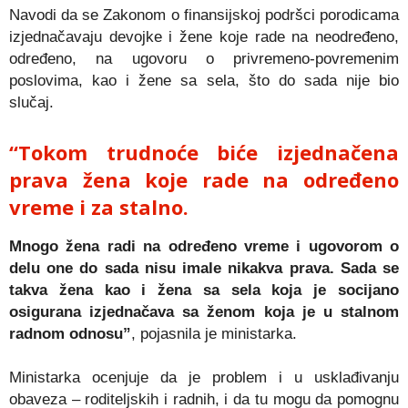
Navodi da se Zakonom o finansijskoj podršci porodicama
izjednačavaju devojke i žene koje rade na neodređeno,
određeno, na ugovoru o privremeno-povremenim
poslovima, kao i žene sa sela, što do sada nije bio
slučaj.
“Tokom trudnoće biće izjednačena
prava žena koje rade na određeno
vreme i za stalno.
Mnogo žena radi na određeno vreme i ugovorom o
delu one do sada nisu imale nikakva prava. Sada se
takva žena kao i žena sa sela koja je socijano
osigurana izjednačava sa ženom koja je u stalnom
radnom odnosu”
, pojasnila je ministarka.
Ministarka ocenjuje da je problem i u usklađivanju
obaveza – roditeljskih i radnih, i da tu mogu da pomognu