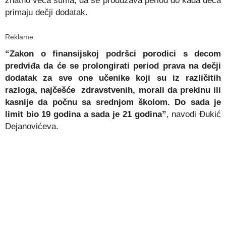
znatno veća suma, da se produžava period do kada deca
primaju dečji dodatak.
Reklame
“Zakon o finansijskoj podršci porodici s decom
predviđa da će se prolongirati period prava na dečji
dodatak za sve one učenike koji su iz različitih
razloga, najčešće zdravstvenih, morali da prekinu ili
kasnije da počnu sa srednjom školom. Do sada je
limit bio 19 godina a sada je 21 godina”
, navodi Đukić
Dejanovićeva.