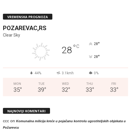
VREMENSKA PROGNOZA
POZAREVAC,RS
Clear Sky
°
28
°
C
28
°
28
44%
3.1kmh
0%
MON
TUE
WED
THU
FRI
35
°
39
°
32
°
33
°
33
°
NAJNOVIJI KOMENTARI
ccc
on
Komunalna milicija kreće u pojačanu kontrolu ugostiteljskih objekata u
Požarevcu