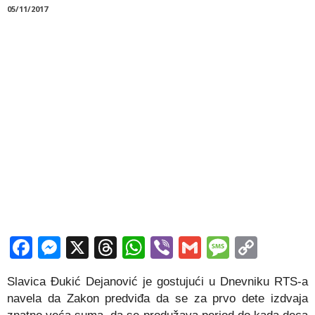
05/11/2017
Facebook
Messenger
X
Threads
WhatsApp
Viber
Gmail
Messag
Copy
Link
Slavica Đukić Dejanović je gostujući u Dnevniku RTS-a
navela da Zakon predviđa da se za prvo dete izdvaja