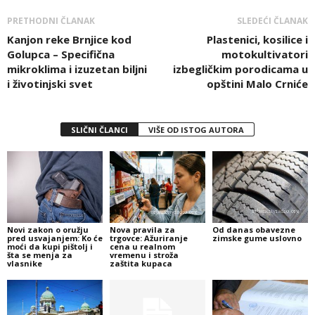
PRETHODNI ČLANAK
SLEDEĆI ČLANAK
Kanjon reke Brnjice kod
Plastenici, kosilice i
Golupca – Specifična
motokultivatori
mikroklima i izuzetan biljni
izbegličkim porodicama u
i životinjski svet
opštini Malo Crniće
SLIČNI ČLANCI
VIŠE OD ISTOG AUTORA
Novi zakon o oružju
Nova pravila za
Od danas obavezne
pred usvajanjem: Ko će
trgovce: Ažuriranje
zimske gume uslovno
moći da kupi pištolj i
cena u realnom
šta se menja za
vremenu i stroža
vlasnike
zaštita kupaca