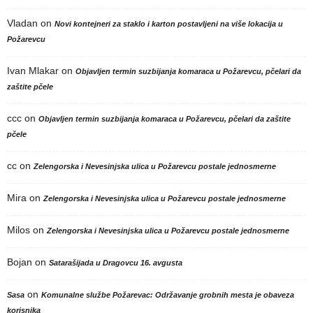
Vladan
on
Novi kontejneri za staklo i karton postavljeni na više lokacija u
Požarevcu
Ivan Mlakar
on
Objavljen termin suzbijanja komaraca u Požarevcu, pčelari da
zaštite pčele
ccc
on
Objavljen termin suzbijanja komaraca u Požarevcu, pčelari da zaštite
pčele
cc
on
Zelengorska i Nevesinjska ulica u Požarevcu postale jednosmerne
Mira
on
Zelengorska i Nevesinjska ulica u Požarevcu postale jednosmerne
Milos
on
Zelengorska i Nevesinjska ulica u Požarevcu postale jednosmerne
Bojan
on
Satarašijada u Dragovcu 16. avgusta
on
Sasa
Komunalne službe Požarevac: Održavanje grobnih mesta je obaveza
korisnika