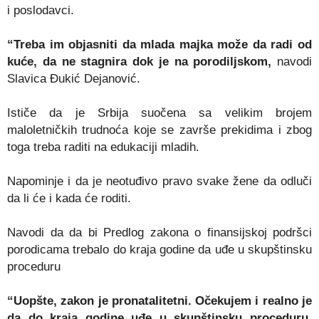
i poslodavci.
“Treba im objasniti da mlada majka može da radi od
kuće, da ne stagnira dok je na porodiljskom,
navodi
Slavica Đukić Dejanović.
Ističe da je Srbija suočena sa velikim brojem
maloletničkih trudnoća koje se završe prekidima i zbog
toga treba raditi na edukaciji mladih.
Napominje i da je neotuđivo pravo svake žene da odluči
da li će i kada će roditi.
Navodi da da bi Predlog zakona o finansijskoj podršci
porodicama trebalo do kraja godine da uđe u skupštinsku
proceduru
“Uopšte, zakon je pronatalitetni. Očekujem i realno je
da do kraja godine uđe u skupštinsku proceduru.