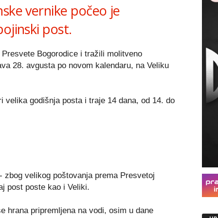
nske vernike počeo je
ojinski post.
 Presvete Bogorodice i tražili molitveno
ava 28. avgusta po novom kalendaru, na Veliku
i velika godišnja posta i traje 14 dana, od 14. do
g- zbog velikog poštovanja prema Presvetoj
j post poste kao i Veliki.
e hrana pripremljena na vodi, osim u dane