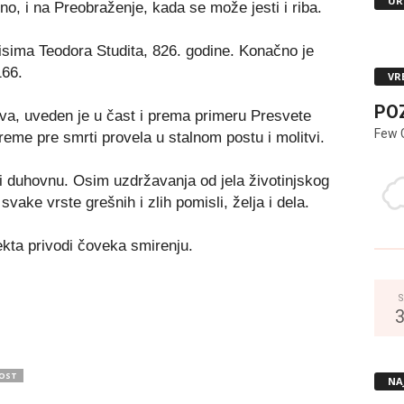
UR
ino, i na Preobraženje, kada se može jesti i riba.
isima Teodora Studita, 826. godine. Konačno je
166.
VR
PO
va, uveden je u čast i prema primeru Presvete
Few 
reme pre smrti provela u stalnom postu i molitvi.
 i duhovnu. Osim uzdržavanja od jela životinjskog
ake vrste grešnih i zlih pomisli, želja i dela.
ekta privodi čoveka smirenju.
S
OST
NA