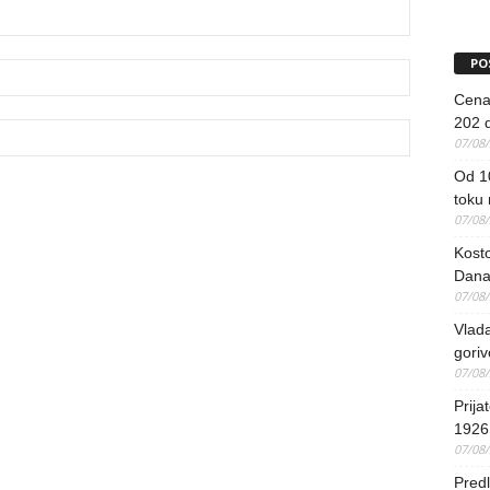
PO
Cena 
202 d
07/08
Od 1
toku
07/08
Kosto
Dana
07/08
Vlada
goriv
07/08
Prija
1926 
07/08
Predl