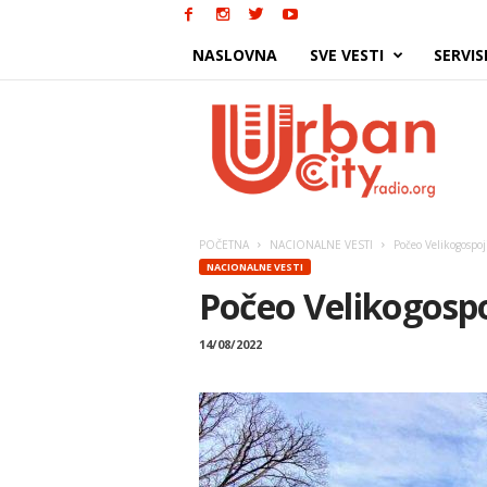
NASLOVNA
SVE VESTI
SERVIS
Urban
City
POČETNA
NACIONALNE VESTI
Počeo Velikogospoj
NACIONALNE VESTI
Počeo Velikogospo
14/08/2022