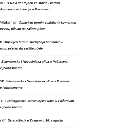
an
on
Novi kontejneri za staklo i karton
ljeni na više lokacija u Požarevcu
 Mlakar
on
Objavljen termin suzbijanja komaraca
revcu, pčelari da zaštite pčele
n
Objavljen termin suzbijanja komaraca u
vcu, pčelari da zaštite pčele
n
Zelengorska i Nevesinjska ulica u Požarevcu
le jednosmerne
on
Zelengorska i Nevesinjska ulica u Požarevcu
le jednosmerne
on
Zelengorska i Nevesinjska ulica u Požarevcu
le jednosmerne
n
on
Satarašijada u Dragovcu 16. avgusta