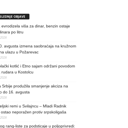
SLEDNJE OBJAVE
evrodizela viša za dinar, benzin ostaje
inara po litru
/2026
0. avgusta izmena saobraćaja na kružnom
 na ulazu u Požarevac
/2026
lački kotlić i Etno sajam održani povodom
 rudara u Kostolcu
/2026
 Srbije produžila smanjenje akciza na
o do 16. avgusta
/2026
teljski remi u Svilajncu – Mladi Radnik
ostao neporažen protiv srpskoligaša
/2026
og rang-liste za podsticaje u poljoprivredi: