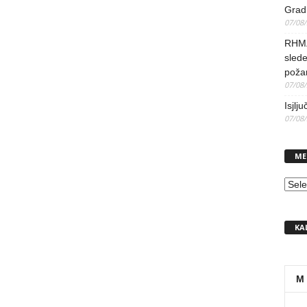
Grad 
07/08
RHMZ 
slede
poža
07/08
Isjlj
07/08
ME
MEN
KA
M