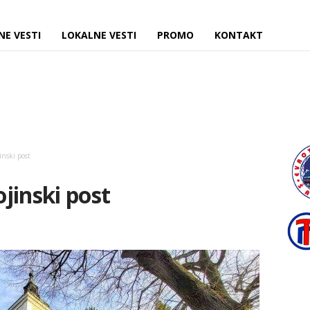
NE VESTI
LOKALNE VESTI
PROMO
KONTAKT
inski post
jinski post