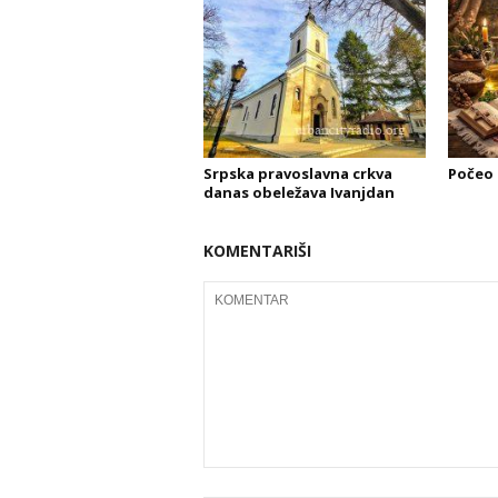
Srpska pravoslavna crkva
Počeo 
danas obeležava Ivanjdan
KOMENTARIŠI