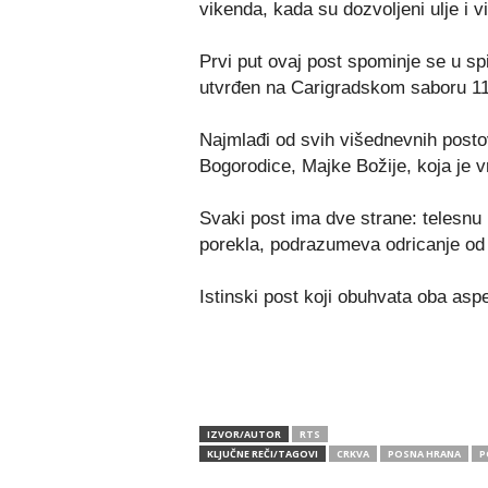
vikenda, kada su dozvoljeni ulje i v
Prvi put ovaj post spominje se u sp
utvrđen na Carigradskom saboru 1
Najmlađi od svih višednevnih posto
Bogorodice, Majke Božije, koja je v
Svaki post ima dve strane: telesnu
porekla, podrazumeva odricanje od sv
Istinski post koji obuhvata oba asp
IZVOR/AUTOR
RTS
KLJUČNE REČI/TAGOVI
CRKVA
POSNA HRANA
P