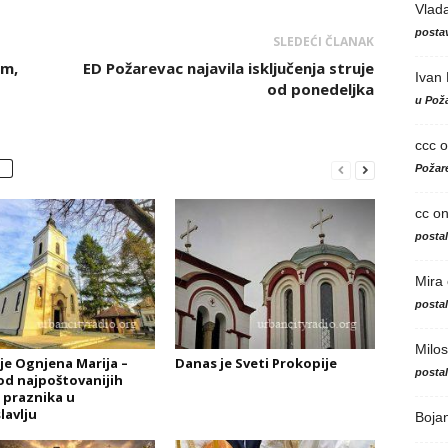
Vlad
postav
SLEDEĆI ČLANAK
om,
ED Požarevac najavila isključenja struje
Ivan
od ponedeljka
u Poža
ccc
o
Požare
cc
o
posta
Mira
posta
Milos
je Ognjena Marija –
Danas je Sveti Prokopije
posta
od najpoštovanijih
h praznika u
lavlju
Boja