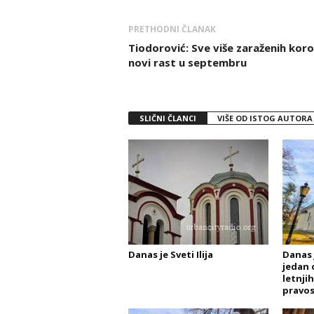
PRETHODNI ČLANAK
Tiodorović: Sve više zaraženih kor
novi rast u septembru
SLIČNI ČLANCI
VIŠE OD ISTOG AUTORA
Danas je Sveti Ilija
Danas 
jedan 
letnji
pravos