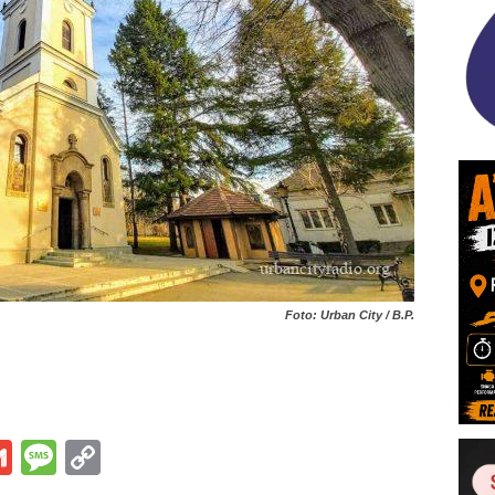
Foto: Urban City / B.P.
s
tsApp
iber
Gmail
Message
Copy
Link