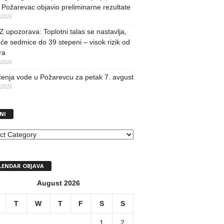
Požarevac objavio preliminarne rezultate
/2026
upozorava: Toplotni talas se nastavlja,
će sedmice do 39 stepeni – visok rizik od
ra
/2026
učenja vode u Požarevcu za petak 7. avgust
/2026
NI
I
LENDAR OBJAVA
August 2026
T
W
T
F
S
S
1
2