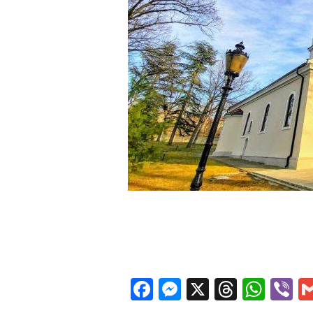
Facebook
Messenger
X
Thread
Wha
V