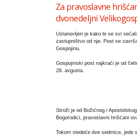
Za pravoslavne hrišća
dvonedeljni Velikogosp
Ustanovljen je kako bi se svi sećali
zastupništvo od nje. Post se završ
Gospojinu.
Gospojinski post najkraći je od četir
28. avgusta.
Stroži je od Božićnog i Apostolsko
Bogorodici, pravoslavni hrišćani ova
Tokom sledeće dve sedmice, jede s