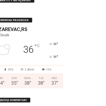
BAN CITY NA FEJSBUKU
EMENSKA PROGNOZA
ZAREVAC,RS
Clouds
°
36
°
C
36
°
36
30%
2.4kmh
15%
AT
SUN
MON
TUE
WED
34
°
35
°
38
°
38
°
37
°
JNOVIJI KOMENTARI