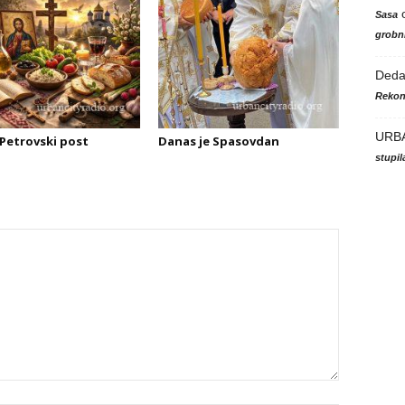
Sasa
grobni
Ded
Rekon
URB
Petrovski post
Danas je Spasovdan
stupi