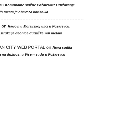
on
Komunalne službe Požarevac: Održavanje
h mesta je obaveza korisnika
a
on
Radovi u Moravskoj ulici u Požarevcu:
strukcija deonice dugačke 700 metara
AN CITY WEB PORTAL
on
Nova sudija
la na dužnost u Višem sudu u Požarevcu