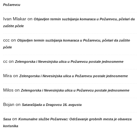
Požarevcu
Ivan Mlakar
on
Objavljen termin suzbijanja komaraca u Požarevcu, pčelari da
zaštite pčele
ccc
on
Objavljen termin suzbijanja komaraca u Požarevcu, pčelari da zaštite
pčele
cc
on
Zelengorska i Nevesinjska ulica u Požarevcu postale jednosmerne
Mira
on
Zelengorska i Nevesinjska ulica u Požarevcu postale jednosmerne
Milos
on
Zelengorska i Nevesinjska ulica u Požarevcu postale jednosmerne
Bojan
on
Satarašijada u Dragovcu 16. avgusta
on
Sasa
Komunalne službe Požarevac: Održavanje grobnih mesta je obaveza
korisnika