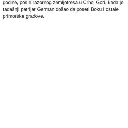
godine, posle razornog zemljotresa u Crnoj Gori, kada je
tadašnji patrijar German došao da poseti Boku i ostale
primorske gradove.