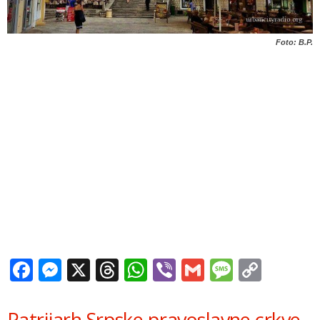
Foto: B.P.
Facebook
Messenger
X
Threads
WhatsApp
Viber
Gmail
Messag
Copy
Link
Patrijarh Srpske pravoslavne crkve