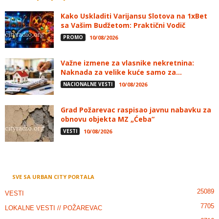
Kako Uskladiti Varijansu Slotova na 1xBet
sa Vašim Budžetom: Praktični Vodič
PROMO
10/08/2026
Važne izmene za vlasnike nekretnina:
Naknada za velike kuće samo za...
NACIONALNE VESTI
10/08/2026
Grad Požarevac raspisao javnu nabavku za
obnovu objekta MZ „Ćeba“
VESTI
10/08/2026
SVE SA URBAN CITY PORTALA
25089
VESTI
7705
LOKALNE VESTI // POŽAREVAC