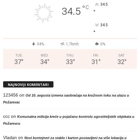
34.5
°
C
34.5
°
34.5
°
34%
1.7kmh
0%
TUE
WED
THU
FRI
SAT
37
°
34
°
33
°
31
°
32
°
NAJNOVIJI KOMENTARI
123456
on
Od 10. avgusta izmena saobraćaja na kružnom toku na ulazu u
Požarevac
ccc
on
Komunalna milicija kreće u pojačanu kontrolu ugostiteljskih objekata u
Požarevcu
Vladan
on
Novi kontejneri za staklo i karton postavljeni na više lokacija u