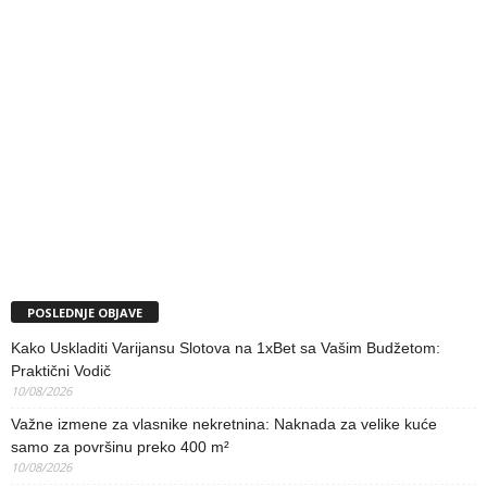
POSLEDNJE OBJAVE
Kako Uskladiti Varijansu Slotova na 1xBet sa Vašim Budžetom:
Praktični Vodič
10/08/2026
Važne izmene za vlasnike nekretnina: Naknada za velike kuće
samo za površinu preko 400 m²
10/08/2026