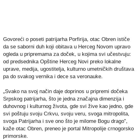
Govoreći o poseti patrijarha Porfirija, otac Obren ističe
da se saborni duh koji obitava u Herceg Novom upravo
ogleda u pripremama za doček, u kojima svi učestvuju:
od predsednika Opštine Herceg Novi preko lokalne
uprave, medija, ugostitelja, kulturno umetničkih društava
pa do svakog vernika i dece sa veronauke.
„Svako na svoj način daje doprinos u pripremi dočeka
Srpskog patrijarha, što je jedna značajna dimenzija i
duhovnog i kulturnog života, gde svi žive kao jedno, gde
svi poštuju svoju Crkvu, svoju veru, svoga mitropolita,
svoga Patrijarha i sve ono što je milome Bogu drago”,
kaže otac Obren, preneo je portal Mitropolije crnogorsko
primorske.