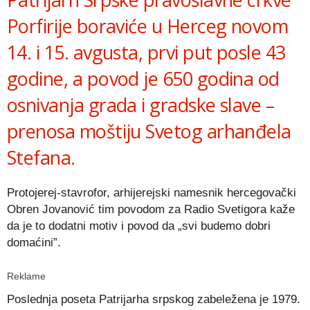
Porfirije boraviće u Herceg novom
14. i 15. avgusta, prvi put posle 43
godine, a povod je 650 godina od
osnivanja grada i gradske slave –
prenosa moštiju Svetog arhanđela
Stefana.
Protojerej-stavrofor, arhijerejski namesnik hercegovački
Obren Jovanović tim povodom za Radio Svetigora kaže
da je to dodatni motiv i povod da „svi budemo dobri
domaćini”.
Reklame
Poslednja poseta Patrijarha srpskog zabeležena je 1979.