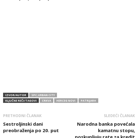
IZVOR/AUTOR
SPC,URBAN CITY
KLJUČNE REČI/TAGOVI
CRKVA
HERCEG NOVI
PATRIJARH
PRETHODNI ČLANAK
SLEDEĆI ČLANAK
Sestroljinski dani
Narodna banka povećala
preobraženja po 20. put
kamatnu stopu,
poskupljuju rate za kredit