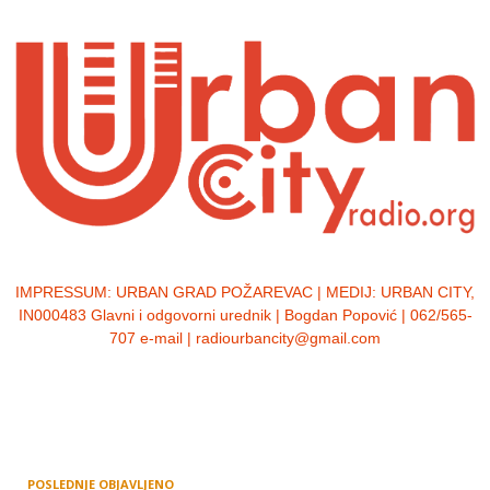
IMPRESSUM:
URBAN GRAD POŽAREVAC | MEDIJ: URBAN CITY,
IN000483 Glavni i odgovorni urednik | Bogdan Popović | 062/565-
707 e-mail | radiourbancity@gmail.com
POSLEDNJE OBJAVLJENO