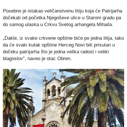
Posebno je istakao veličanstvenu litiju koja će Patrijarha
dočekati od početka Njegoševe ulice u Starom gradu pa
do samog ulaska u Crkvu Svetog arhangela Mihaila.
„Dakle, iz svake crkvene opštine biće po jedna litija, tako
da će svaki kutak opštine Herceg Novi biti prisutan u
dočeku patrijarha što je jedna velika radost i veliki
blagoslov”, naveo je otac Obren.