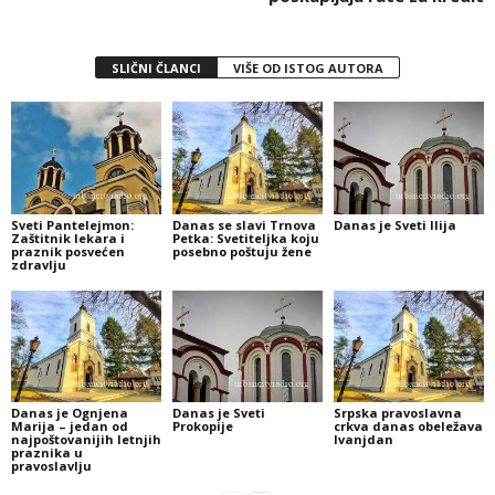
SLIČNI ČLANCI
VIŠE OD ISTOG AUTORA
Sveti Pantelejmon:
Danas se slavi Trnova
Danas je Sveti Ilija
Zaštitnik lekara i
Petka: Svetiteljka koju
praznik posvećen
posebno poštuju žene
zdravlju
Danas je Ognjena
Danas je Sveti
Srpska pravoslavna
Marija – jedan od
Prokopije
crkva danas obeležava
najpoštovanijih letnjih
Ivanjdan
praznika u
pravoslavlju