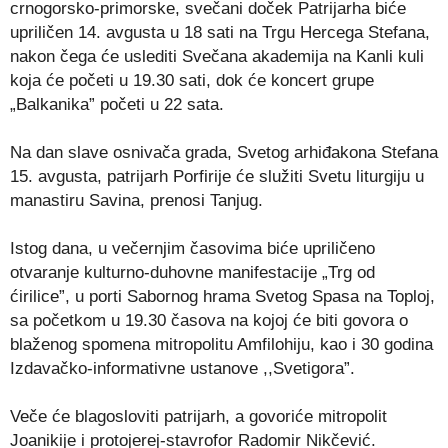
crnogorsko-primorske, svečani doček Patrijarha biće
upriličen 14. avgusta u 18 sati na Trgu Hercega Stefana,
nakon čega će uslediti Svečana akademija na Kanli kuli
koja će početi u 19.30 sati, dok će koncert grupe
„Balkanika” početi u 22 sata.
Na dan slave osnivača grada, Svetog arhiđakona Stefana
15. avgusta, patrijarh Porfirije će služiti Svetu liturgiju u
manastiru Savina, prenosi Tanjug.
Istog dana, u večernjim časovima biće upriličeno
otvaranje kulturno-duhovne manifestacije „Trg od
ćirilice”, u porti Sabornog hrama Svetog Spasa na Toploj,
sa početkom u 19.30 časova na kojoj će biti govora o
blaženog spomena mitropolitu Amfilohiju, kao i 30 godina
Izdavačko-informativne ustanove ,,Svetigora”.
Veče će blagosloviti patrijarh, a govoriće mitropolit
Joanikije i protojerej-stavrofor Radomir Nikčević.