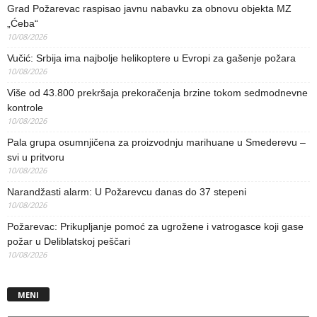
Grad Požarevac raspisao javnu nabavku za obnovu objekta MZ
„Ćeba“
10/08/2026
Vučić: Srbija ima najbolje helikoptere u Evropi za gašenje požara
10/08/2026
Više od 43.800 prekršaja prekoračenja brzine tokom sedmodnevne
kontrole
10/08/2026
Pala grupa osumnjičena za proizvodnju marihuane u Smederevu –
svi u pritvoru
10/08/2026
Narandžasti alarm: U Požarevcu danas do 37 stepeni
10/08/2026
Požarevac: Prikupljanje pomoć za ugrožene i vatrogasce koji gase
požar u Deliblatskoj peščari
10/08/2026
MENI