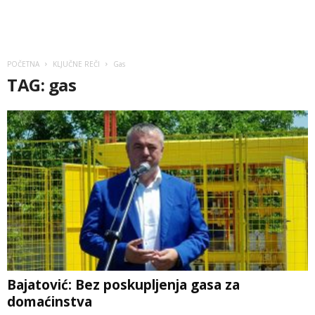
POČETNA
KLJUČNE REČI
Gas
TAG: gas
Bajatović: Bez poskupljenja gasa za
domaćinstva