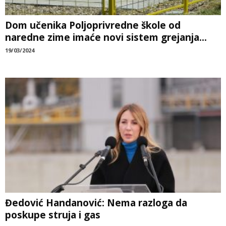
Dom učenika Poljoprivredne škole od
naredne zime imaće novi sistem grejanja...
19/03/2024
Đedović Handanović: Nema razloga da
poskupe struja i gas