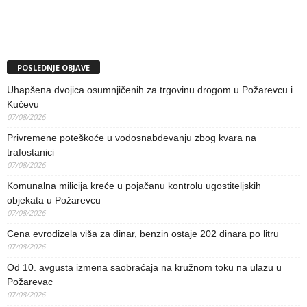
POSLEDNJE OBJAVE
Uhapšena dvojica osumnjičenih za trgovinu drogom u Požarevcu i
Kučevu
07/08/2026
Privremene poteškoće u vodosnabdevanju zbog kvara na
trafostanici
07/08/2026
Komunalna milicija kreće u pojačanu kontrolu ugostiteljskih
objekata u Požarevcu
07/08/2026
Cena evrodizela viša za dinar, benzin ostaje 202 dinara po litru
07/08/2026
Od 10. avgusta izmena saobraćaja na kružnom toku na ulazu u
Požarevac
07/08/2026