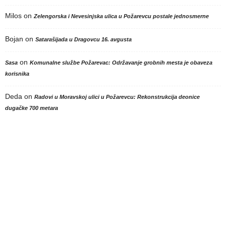
Milos
on
Zelengorska i Nevesinjska ulica u Požarevcu postale jednosmerne
Bojan
on
Satarašijada u Dragovcu 16. avgusta
on
Sasa
Komunalne službe Požarevac: Održavanje grobnih mesta je obaveza
korisnika
Deda
on
Radovi u Moravskoj ulici u Požarevcu: Rekonstrukcija deonice
dugačke 700 metara