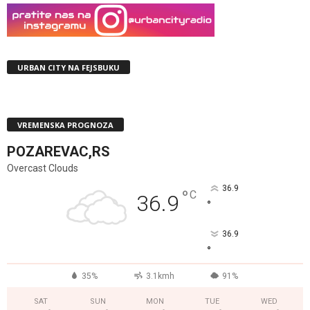
URBAN CITY NA FEJSBUKU
VREMENSKA PROGNOZA
POZAREVAC,RS
Overcast Clouds
36.9
°
C
36.9
°
36.9
°
35%
3.1kmh
91%
SAT
SUN
MON
TUE
WED