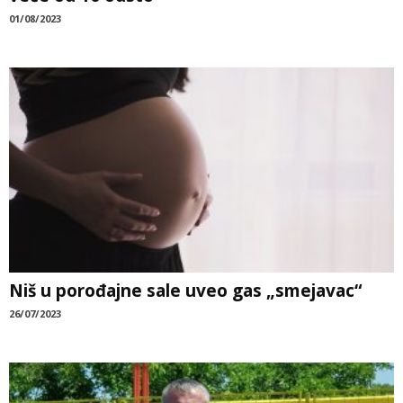
01/08/2023
Niš u porođajne sale uveo gas „smejavac“
26/07/2023