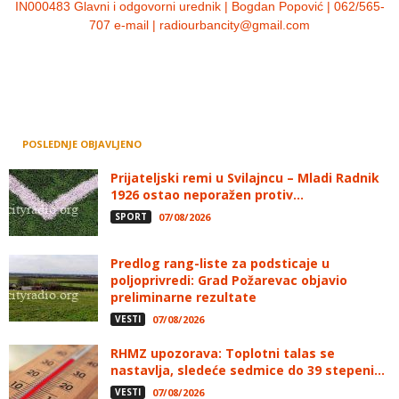
IN000483 Glavni i odgovorni urednik | Bogdan Popović | 062/565-
707 e-mail | radiourbancity@gmail.com
POSLEDNJE OBJAVLJENO
Prijateljski remi u Svilajncu – Mladi Radnik
1926 ostao neporažen protiv...
SPORT
07/08/2026
Predlog rang-liste za podsticaje u
poljoprivredi: Grad Požarevac objavio
preliminarne rezultate
VESTI
07/08/2026
RHMZ upozorava: Toplotni talas se
nastavlja, sledeće sedmice do 39 stepeni...
VESTI
07/08/2026