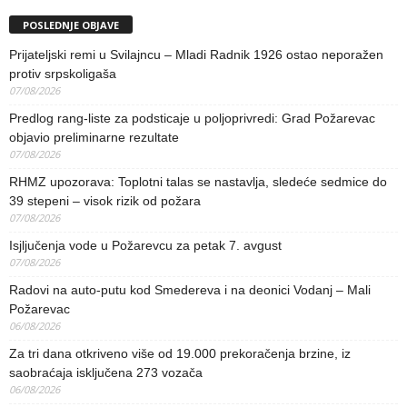
POSLEDNJE OBJAVE
Prijateljski remi u Svilajncu – Mladi Radnik 1926 ostao neporažen
protiv srpskoligaša
07/08/2026
Predlog rang-liste za podsticaje u poljoprivredi: Grad Požarevac
objavio preliminarne rezultate
07/08/2026
RHMZ upozorava: Toplotni talas se nastavlja, sledeće sedmice do
39 stepeni – visok rizik od požara
07/08/2026
Isjljučenja vode u Požarevcu za petak 7. avgust
07/08/2026
Radovi na auto-putu kod Smedereva i na deonici Vodanj – Mali
Požarevac
06/08/2026
Za tri dana otkriveno više od 19.000 prekoračenja brzine, iz
saobraćaja isključena 273 vozača
06/08/2026