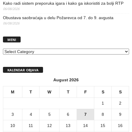
Kako radi sistem preporuka igara i kako ga iskoristiti za bolji RTP
06/08/2026
Obustava saobraćaja u delu Požarevca od 7. do 9. avgusta
06/08/2026
MENI
MENI
KALENDAR OBJAVA
August 2026
M
T
W
T
F
S
S
1
2
3
4
5
6
7
8
9
10
11
12
13
14
15
16