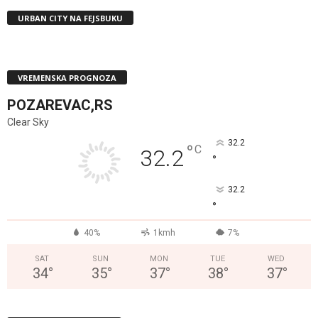
URBAN CITY NA FEJSBUKU
VREMENSKA PROGNOZA
POZAREVAC,RS
Clear Sky
32.2
°
C
32.2
°
32.2
°
40%
1kmh
7%
SAT
SUN
MON
TUE
WED
34
°
35
°
37
°
38
°
37
°