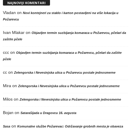
NAJNOVIJI KOMENTARI
Vladan
on
Novi kontejneri za staklo i karton postavljeni na više lokacija u
Požarevcu
Ivan Mlakar
on
Objavljen termin suzbijanja komaraca u Požarevcu, pčelari da
zaštite pčele
ccc
on
Objavljen termin suzbijanja komaraca u Požarevcu, pčelari da zaštite
pčele
cc
on
Zelengorska i Nevesinjska ulica u Požarevcu postale jednosmerne
Mira
on
Zelengorska i Nevesinjska ulica u Požarevcu postale jednosmerne
Milos
on
Zelengorska i Nevesinjska ulica u Požarevcu postale jednosmerne
Bojan
on
Satarašijada u Dragovcu 16. avgusta
on
Sasa
Komunalne službe Požarevac: Održavanje grobnih mesta je obaveza