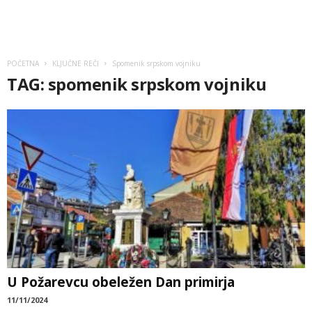
POČETNA
KLJUČNE REČI
Spomenik srpskom vojniku
TAG: spomenik srpskom vojniku
U Požarevcu obeležen Dan primirja
11/11/2024