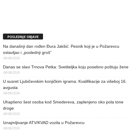
POSLEDNJE OBJAVE
Na današnji dan rođen Đura Jakšić: Pesnik koji je u Požarevcu
ostavljao i „poslednji groš“
08/08/2026
Danas se slavi Trnova Petka: Svetiteljka koju posebno poštuju žene
08/08/2026
U susret Ljubičevskim konjičkim igrama: Kvalifikacije za višeboj 16.
avgusta
08/08/2026
Uhapšeno šest osoba kod Smedereva, zaplenjeno oko pola tone
droge
08/08/2026
Iznajmljivanje ATV/KVAD vozila u Požarevcu
08/08/2026