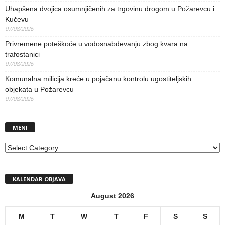
Uhapšena dvojica osumnjičenih za trgovinu drogom u Požarevcu i
Kučevu
07/08/2026
Privremene poteškoće u vodosnabdevanju zbog kvara na
trafostanici
07/08/2026
Komunalna milicija kreće u pojačanu kontrolu ugostiteljskih
objekata u Požarevcu
07/08/2026
MENI
MENI
KALENDAR OBJAVA
August 2026
M
T
W
T
F
S
S