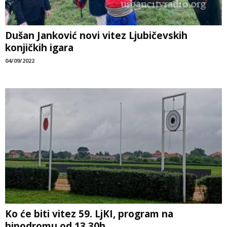
Dušan Janković novi vitez Ljubičevskih
konjičkih igara
04/09/2022
Ko će biti vitez 59. LjKI, program na
hipodromu od 13.30h