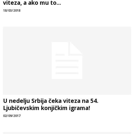
viteza, a ako mu to...
18/03/2018
U nedelju Srbija čeka viteza na 54.
Ljubičevskim konjičkim igrama!
02/09/2017