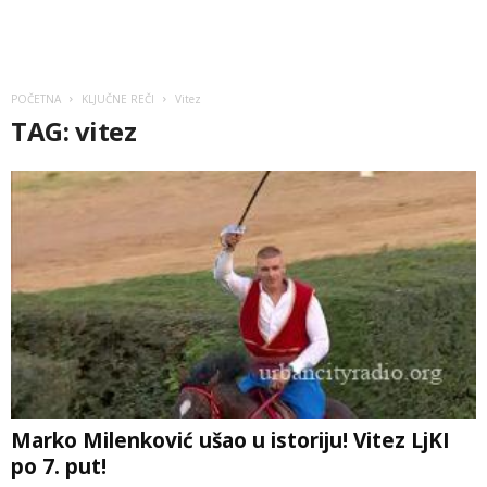
POČETNA
KLJUČNE REČI
Vitez
TAG: vitez
Marko Milenković ušao u istoriju! Vitez LjKI
po 7. put!