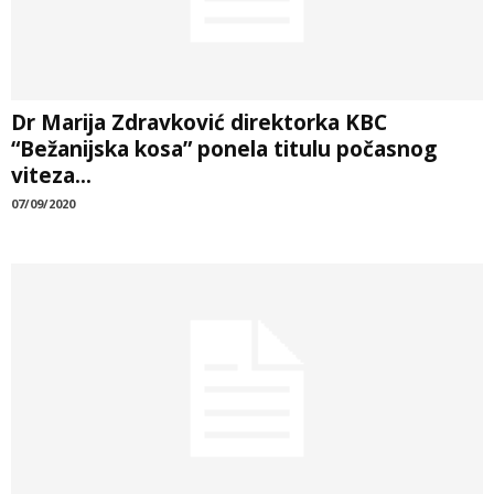
Dr Marija Zdravković direktorka KBC
“Bežanijska kosa” ponela titulu počasnog
viteza...
07/09/2020