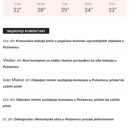
SUN
MON
TUE
WED
THU
32
°
38
°
39
°
34
°
33
°
NAJNOVIJI KOMENTARI
ccc
on
Komunalna milicija kreće u pojačanu kontrolu ugostiteljskih objekata u
Požarevcu
Vladan
on
Novi kontejneri za staklo i karton postavljeni na više lokacija u
Požarevcu
Ivan Mlakar
on
Objavljen termin suzbijanja komaraca u Požarevcu, pčelari da
zaštite pčele
ccc
on
Objavljen termin suzbijanja komaraca u Požarevcu, pčelari da zaštite
pčele
cc
on
Zelengorska i Nevesinjska ulica u Požarevcu postale jednosmerne