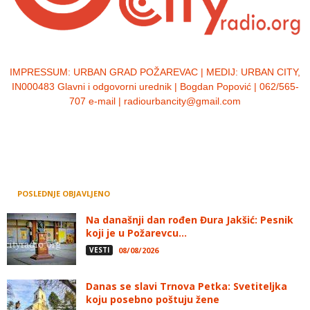
IMPRESSUM:
URBAN GRAD POŽAREVAC | MEDIJ: URBAN CITY,
IN000483 Glavni i odgovorni urednik | Bogdan Popović | 062/565-
707 e-mail | radiourbancity@gmail.com
POSLEDNJE OBJAVLJENO
Na današnji dan rođen Đura Jakšić: Pesnik
koji je u Požarevcu...
VESTI
08/08/2026
Danas se slavi Trnova Petka: Svetiteljka
koju posebno poštuju žene