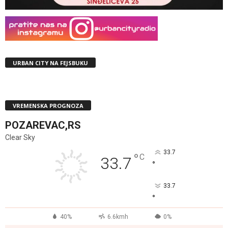
URBAN CITY NA FEJSBUKU
VREMENSKA PROGNOZA
POZAREVAC,RS
Clear Sky
33.7
°
C
33.7
°
33.7
°
40%
6.6kmh
0%