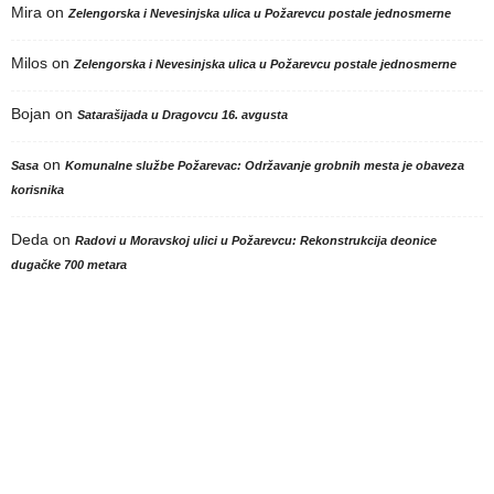
Mira
on
Zelengorska i Nevesinjska ulica u Požarevcu postale jednosmerne
Milos
on
Zelengorska i Nevesinjska ulica u Požarevcu postale jednosmerne
Bojan
on
Satarašijada u Dragovcu 16. avgusta
on
Sasa
Komunalne službe Požarevac: Održavanje grobnih mesta je obaveza
korisnika
Deda
on
Radovi u Moravskoj ulici u Požarevcu: Rekonstrukcija deonice
dugačke 700 metara