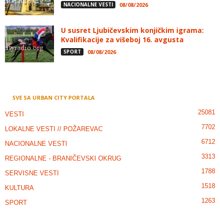
NACIONALNE VESTI
08/08/2026
U susret Ljubičevskim konjičkim igrama:
Kvalifikacije za višeboj 16. avgusta
SPORT
08/08/2026
SVE SA URBAN CITY PORTALA
25081
VESTI
7702
LOKALNE VESTI // POŽAREVAC
6712
NACIONALNE VESTI
3313
REGIONALNE - BRANIČEVSKI OKRUG
1788
SERVISNE VESTI
1518
KULTURA
1263
SPORT