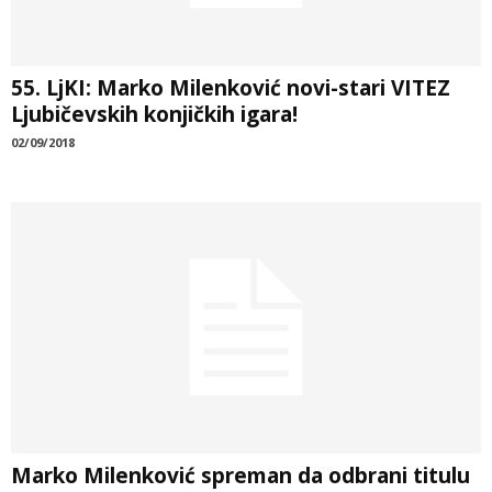
55. LjKI: Marko Milenković novi-stari VITEZ
Ljubičevskih konjičkih igara!
02/09/2018
Marko Milenković spreman da odbrani titulu