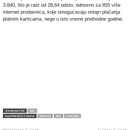
3.840, što je rast od 28,64 odsto, odnosno za 855 više
internet prodavnica, koje omogućavaju onlajn plaćanja
platnim karticama, nego u isto vreme prethodne godine.
IZVOR/AUTOR
NBS
KLJUČNE REČI/TAGOVI
KARTICE
NBS
PLAĆANJE