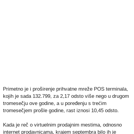
Primetno je i proširenje prihvatne mreže POS terminala,
kojih je sada 132.799, za 2,17 odsto više nego u drugom
tromesečju ove godine, a u poređenju s trećim
tromesečjem prošle godine, rast iznosi 10,45 odsto.
Kada je reč o virtuelnim prodajnim mestima, odnosno
internet prodavnicama, krajem septembra bilo ih je