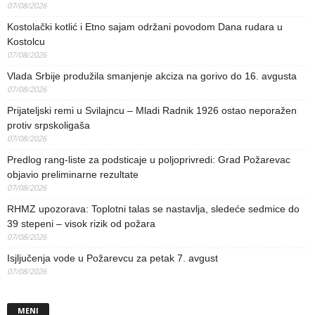
07/08/2026
Kostolački kotlić i Etno sajam održani povodom Dana rudara u
Kostolcu
07/08/2026
Vlada Srbije produžila smanjenje akciza na gorivo do 16. avgusta
07/08/2026
Prijateljski remi u Svilajncu – Mladi Radnik 1926 ostao neporažen
protiv srpskoligaša
07/08/2026
Predlog rang-liste za podsticaje u poljoprivredi: Grad Požarevac
objavio preliminarne rezultate
07/08/2026
RHMZ upozorava: Toplotni talas se nastavlja, sledeće sedmice do
39 stepeni – visok rizik od požara
07/08/2026
Isjljučenja vode u Požarevcu za petak 7. avgust
07/08/2026
MENI