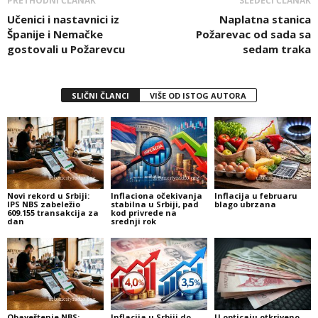
PRETHODNI ČLANAK
SLEDEĆI ČLANAK
Učenici i nastavnici iz
Naplatna stanica
Španije i Nemačke
Požarevac od sada sa
gostovali u Požarevcu
sedam traka
SLIČNI ČLANCI
VIŠE OD ISTOG AUTORA
Novi rekord u Srbiji:
Inflaciona očekivanja
Inflacija u februaru
IPS NBS zabeležio
stabilna u Srbiji, pad
blago ubrzana
609.155 transakcija za
kod privrede na
dan
srednji rok
Obaveštenje NBS:
Inflacija u Srbiji do
U opticaju otkriveno