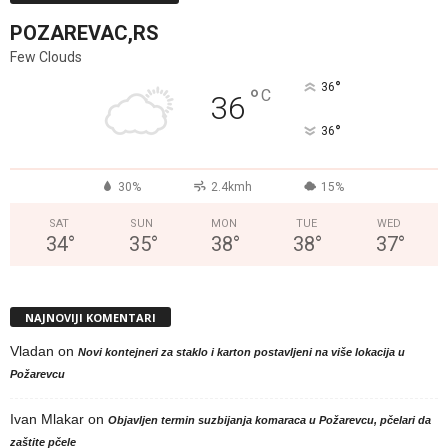
POZAREVAC,RS
Few Clouds
°
36
°
C
36
°
36
30%
2.4kmh
15%
SAT
SUN
MON
TUE
WED
34
°
35
°
38
°
38
°
37
°
NAJNOVIJI KOMENTARI
Vladan
on
Novi kontejneri za staklo i karton postavljeni na više lokacija u
Požarevcu
Ivan Mlakar
on
Objavljen termin suzbijanja komaraca u Požarevcu, pčelari da
zaštite pčele