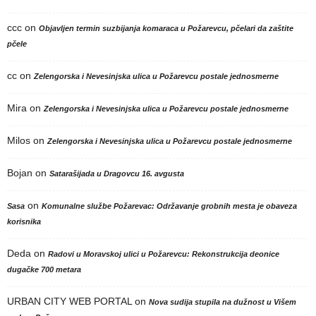
ccc
on
Objavljen termin suzbijanja komaraca u Požarevcu, pčelari da zaštite
pčele
cc
on
Zelengorska i Nevesinjska ulica u Požarevcu postale jednosmerne
Mira
on
Zelengorska i Nevesinjska ulica u Požarevcu postale jednosmerne
Milos
on
Zelengorska i Nevesinjska ulica u Požarevcu postale jednosmerne
Bojan
on
Satarašijada u Dragovcu 16. avgusta
on
Sasa
Komunalne službe Požarevac: Održavanje grobnih mesta je obaveza
korisnika
Deda
on
Radovi u Moravskoj ulici u Požarevcu: Rekonstrukcija deonice
dugačke 700 metara
URBAN CITY WEB PORTAL
on
Nova sudija stupila na dužnost u Višem