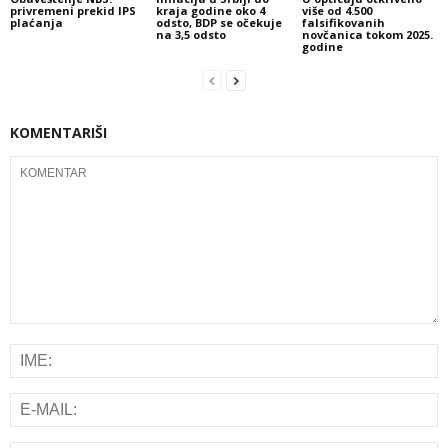
privremeni prekid IPS
kraja godine oko 4
više od 4.500
plaćanja
odsto, BDP se očekuje
falsifikovanih
na 3,5 odsto
novčanica tokom 2025.
godine
KOMENTARIŠI