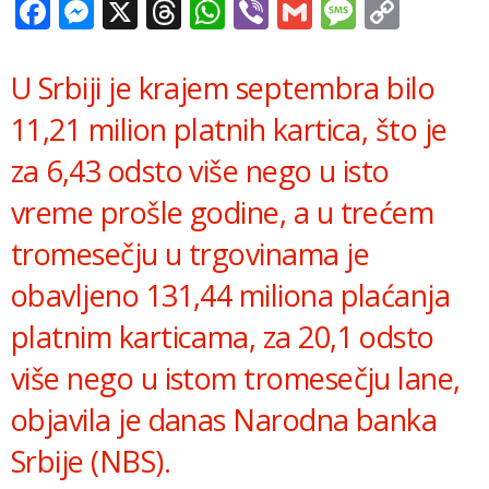
Facebook
Messenger
X
Threads
WhatsApp
Viber
Gmail
Messag
Copy
Link
U Srbiji je krajem septembra bilo
11,21 milion platnih kartica, što je
za 6,43 odsto više nego u isto
vreme prošle godine, a u trećem
tromesečju u trgovinama je
obavljeno 131,44 miliona plaćanja
platnim karticama, za 20,1 odsto
više nego u istom tromesečju lane,
objavila je danas Narodna banka
Srbije (NBS).