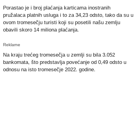
Porastao je i broj plaćanja karticama inostranih
pružalaca platnih usluga i to za 34,23 odsto, tako da su u
ovom tromesečju turisti koji su posetili našu zemlju
obavili skoro 14 miliona plaćanja.
Reklame
Na kraju trećeg tromesečja u zemlji su bila 3.052
bankomata, što predstavlja povećanje od 0,49 odsto u
odnosu na isto tromesečje 2022. godine.