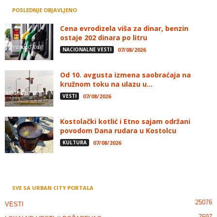
POSLEDNJE OBJAVLJENO
Cena evrodizela viša za dinar, benzin
ostaje 202 dinara po litru
NACIONALNE VESTI
07/08/2026
Od 10. avgusta izmena saobraćaja na
kružnom toku na ulazu u...
VESTI
07/08/2026
Kostolački kotlić i Etno sajam održani
povodom Dana rudara u Kostolcu
KULTURA
07/08/2026
SVE SA URBAN CITY PORTALA
25076
VESTI
7697