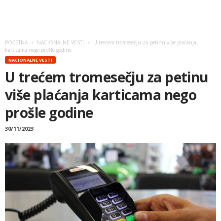
POČETNA
NACIONALNE VESTI
U trećem tromesečju za petinu više plaćanja
karticama nego prošle godine
NACIONALNE VESTI
U trećem tromesečju za petinu
više plaćanja karticama nego
prošle godine
30/11/2023