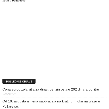
sudu u Požarevcu
POSLEDNJE OBJAVE
Cena evrodizela viša za dinar, benzin ostaje 202 dinara po litru
07/08/2026
Od 10. avgusta izmena saobraćaja na kružnom toku na ulazu u
Požarevac