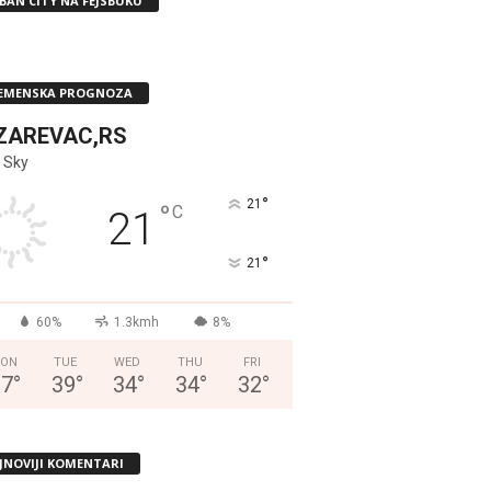
BAN CITY NA FEJSBUKU
EMENSKA PROGNOZA
ZAREVAC,RS
 Sky
°
21
°
C
21
°
21
60%
1.3kmh
8%
ON
TUE
WED
THU
FRI
37
°
39
°
34
°
34
°
32
°
JNOVIJI KOMENTARI