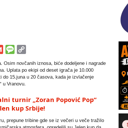
s
tsApp
iber
Gmail
Message
Copy
Link
a. Osim novčanih iznosa, biće dodeljene i nagrade
na. Uplata po ekipi od deset igrača je 10.000
ti do 15.juna u 20 časova, kada je izvlačenje
“ u Vranovu.
lni turnir „Zoran Popović Pop“
len kup Srbije!
u, prepune tribine gde se iz večeri u veče tražilo
kmičarska atmosfera, opredelili su Jelen kup da