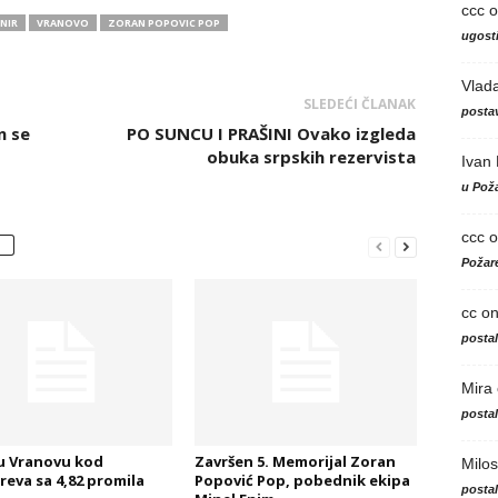
ccc
o
NIR
VRANOVO
ZORAN POPOVIC POP
ugosti
Vlad
SLEDEĆI ČLANAK
postav
n se
PO SUNCU I PRAŠINI Ovako izgleda
obuka srpskih rezervista
Ivan
u Poža
ccc
o
Požare
cc
o
posta
Mira
posta
u Vranovu kod
Završen 5. Memorijal Zoran
Milos
eva sa 4,82 promila
Popović Pop, pobednik ekipa
posta