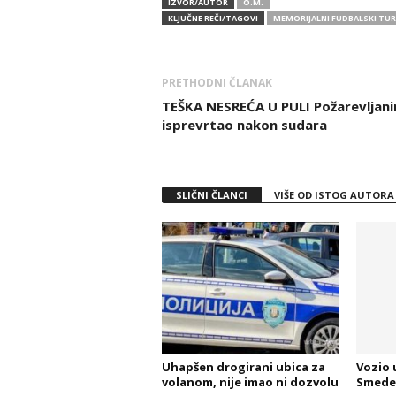
IZVOR/AUTOR
O.M.
KLJUČNE REČI/TAGOVI
MEMORIJALNI FUDBALSKI TUR
PRETHODNI ČLANAK
TEŠKA NESREĆA U PULI Požarevljani
isprevrtao nakon sudara
SLIČNI ČLANCI
VIŠE OD ISTOG AUTORA
Uhapšen drogirani ubica za
Vozio 
volanom, nije imao ni dozvolu
Smeder