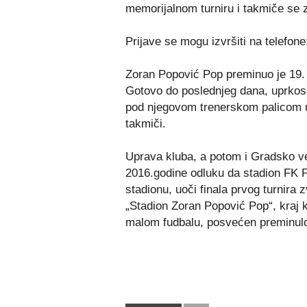
memorijalnom turniru i takmiče se z
Prijave se mogu izvršiti na telefon
Zoran Popović Pop preminuo je 19. 
Gotovo do poslednjeg dana, uprkos bo
pod njegovom trenerskom palicom u
takmiči.
Uprava kluba, a potom i Gradsko v
2016.godine odluku da stadion FK P
stadionu, uoči finala prvog turnira
„Stadion Zoran Popović Pop“, kraj ko
malom fudbalu, posvećen preminul