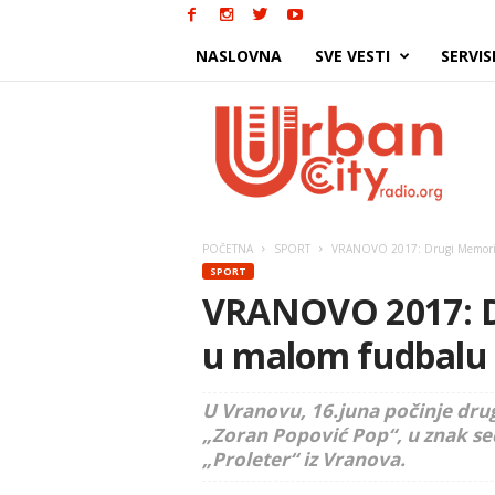
NASLOVNA
SVE VESTI
SERVIS
Urban
City
POČETNA
SPORT
VRANOVO 2017: Drugi Memorija
SPORT
VRANOVO 2017: Dr
u malom fudbalu 
U Vranovu, 16.juna počinje dru
„Zoran Popović Pop“, u znak se
„Proleter“ iz Vranova.