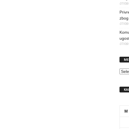
07/08
Priv
zbog 
07/08
Komun
ugost
07/08
ME
MEN
KA
M