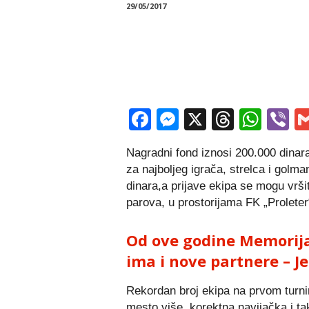
29/05/2017
Facebook
Messenger
X
Thread
Wha
V
Nagradni fond iznosi 200.000 dinar
za najboljeg igrača, strelca i golma
dinara,a prijave ekipa se mogu vrši
parova, u prostorijama FK „Proleter
Od ove godine Memorija
ima i nove partnere – Je
Rekordan broj ekipa na prvom turnir
mesto više, korektna navijačka i ta