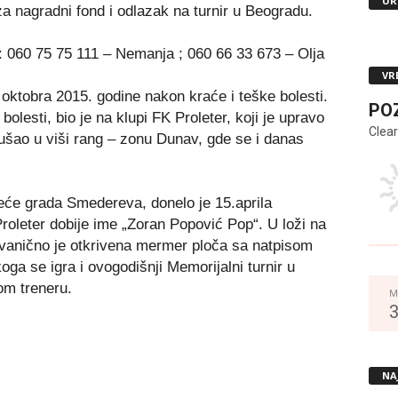
UR
a nagradni fond i odlazak na turnir u Beogradu.
e: 060 75 75 111 – Nemanja ; 060 66 33 673 – Olja
VR
oktobra 2015. godine nakon kraće i teške bolesti.
PO
lesti, bio je na klupi FK Proleter, koji je upravo
Clear
šao u viši rang – zonu Dunav, gde se i danas
eće grada Smedereva, donelo je 15.aprila
roleter dobije ime „Zoran Popović Pop“. U loži na
 zvanično je otkrivena mermer ploča sa natpisom
ga se igra i ovogodišnji Memorijalni turnir u
om treneru.
M
NA