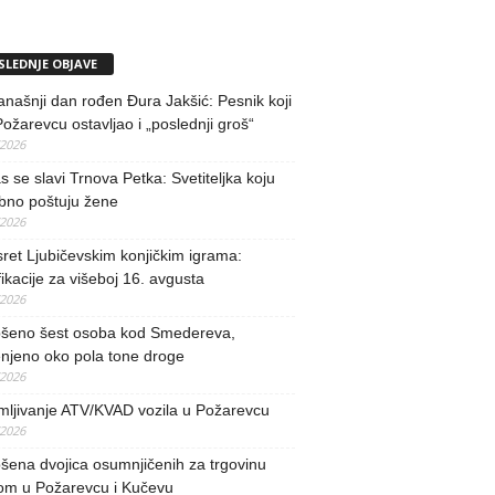
SLEDNJE OBJAVE
našnji dan rođen Đura Jakšić: Pesnik koji
Požarevcu ostavljao i „poslednji groš“
/2026
 se slavi Trnova Petka: Svetiteljka koju
bno poštuju žene
/2026
ret Ljubičevskim konjičkim igrama:
fikacije za višeboj 16. avgusta
/2026
šeno šest osoba kod Smedereva,
njeno oko pola tone droge
/2026
mljivanje ATV/KVAD vozila u Požarevcu
/2026
ena dvojica osumnjičenih za trgovinu
om u Požarevcu i Kučevu