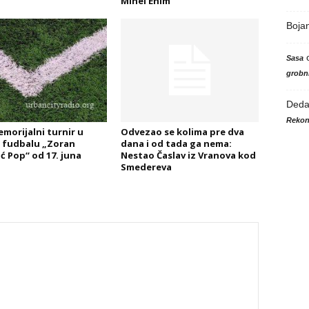
Minel Enim
Boja
Sasa
grobni
Ded
Rekon
emorijalni turnir u
Odvezao se kolima pre dva
 fudbalu „Zoran
dana i od tada ga nema:
ć Pop“ od 17. juna
Nestao Časlav iz Vranova kod
Smedereva