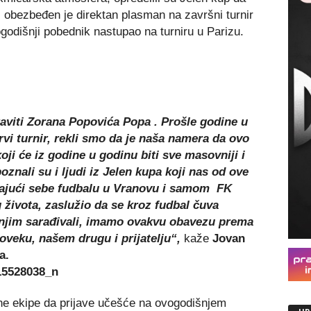
pi obezbeđen je direktan plasman na završni turnir
ogodišnji pobednik nastupao na turniru u Parizu.
raviti Zorana Popovića Popa . Prošle godine u
vi turnir, rekli smo da je naša namera da ovo
oji će iz godine u godinu biti sve masovniji i
znali su i ljudi iz Jelen kupa koji nas od ove
dajući sebe fudbalu u Vranovu i samom FK
 života, zaslužio da se kroz fudbal čuva
 njim sarađivali, imamo ovakvu obavezu prema
oveku, našem drugu i prijatelju“,
kaže
Jovan
a.
ne ekipe da prijave učešće na ovogodišnjem