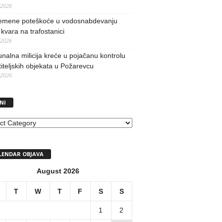
/2026
remene poteškoće u vodosnabdevanju
kvara na trafostanici
/2026
alna milicija kreće u pojačanu kontrolu
iteljskih objekata u Požarevcu
/2026
NI
I
LENDAR OBJAVA
August 2026
T
W
T
F
S
S
1
2