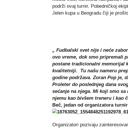
podrži ovaj turnir. Pobedničkoj eki
Jelen kupa u Beogradu čiji je prošl
„ Fudbalski svet nije i neće zabo
ovo vreme, dok smo pripremali pr
postane tradicionalni memorijal k
kvalitetniji. Tu našu nameru prepo
godine podržava. Zoran Pop je, 
Proleter do poslednjeg dana svog
sećanje na njega. Mi koji smo sa
njemu kao bivšem treneru i kao č
Beč, jedan od organizatora turnir
Organizatori pozivaju zainteresova