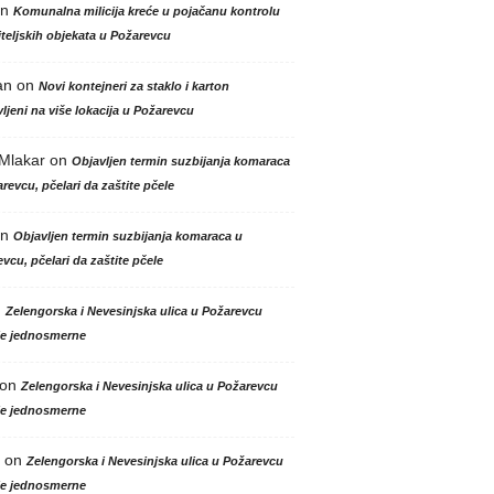
n
Komunalna milicija kreće u pojačanu kontrolu
teljskih objekata u Požarevcu
an
on
Novi kontejneri za staklo i karton
ljeni na više lokacija u Požarevcu
 Mlakar
on
Objavljen termin suzbijanja komaraca
revcu, pčelari da zaštite pčele
n
Objavljen termin suzbijanja komaraca u
vcu, pčelari da zaštite pčele
n
Zelengorska i Nevesinjska ulica u Požarevcu
le jednosmerne
on
Zelengorska i Nevesinjska ulica u Požarevcu
le jednosmerne
on
Zelengorska i Nevesinjska ulica u Požarevcu
le jednosmerne