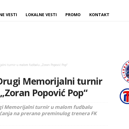
NE VESTI
LOKALNE VESTI
PROMO
KONTAKT
lni turnir u malom fudbalu „Zoran Popović Pop“
ugi Memorijalni turnir
„Zoran Popović Pop“
gi Memorijalni turnir u malom fudbalu
ćanja na prerano preminulog trenera FK