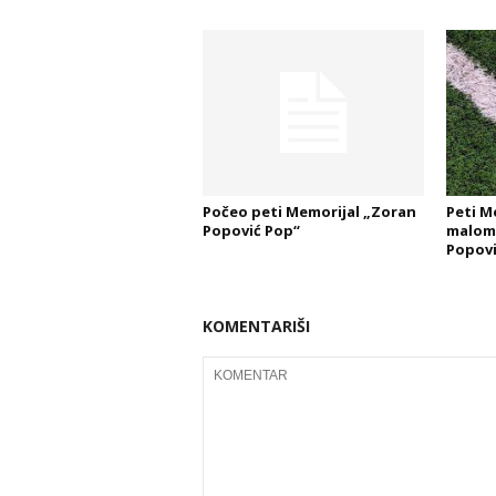
Počeo peti Memorijal „Zoran
Peti M
Popović Pop“
malom
Popovi
KOMENTARIŠI