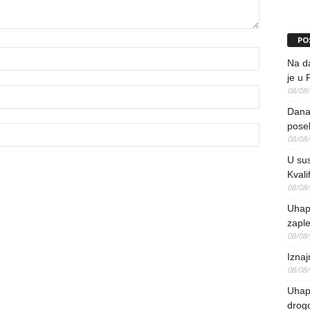
PO
Na da
je u 
08/08
Danas
pose
08/08
U sus
Kvali
08/08
Uhap
zaple
08/08
Iznaj
08/08
Uhapš
drog