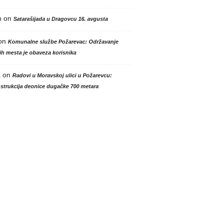
n
on
Satarašijada u Dragovcu 16. avgusta
on
Komunalne službe Požarevac: Održavanje
h mesta je obaveza korisnika
a
on
Radovi u Moravskoj ulici u Požarevcu:
strukcija deonice dugačke 700 metara