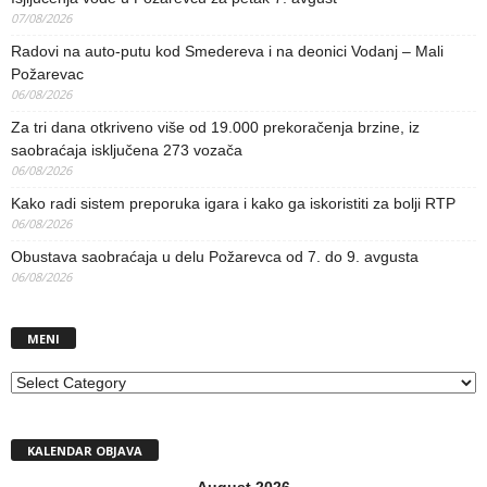
07/08/2026
Radovi na auto-putu kod Smedereva i na deonici Vodanj – Mali
Požarevac
06/08/2026
Za tri dana otkriveno više od 19.000 prekoračenja brzine, iz
saobraćaja isključena 273 vozača
06/08/2026
Kako radi sistem preporuka igara i kako ga iskoristiti za bolji RTP
06/08/2026
Obustava saobraćaja u delu Požarevca od 7. do 9. avgusta
06/08/2026
MENI
MENI
KALENDAR OBJAVA