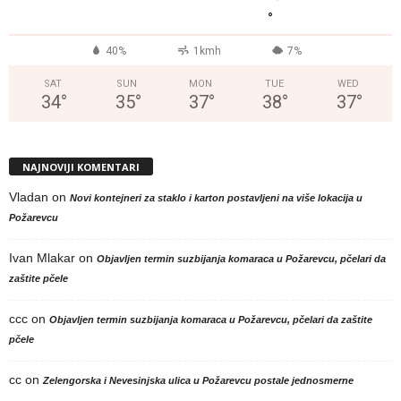
°
40%
1kmh
7%
SAT
SUN
MON
TUE
WED
34
°
35
°
37
°
38
°
37
°
NAJNOVIJI KOMENTARI
Vladan
on
Novi kontejneri za staklo i karton postavljeni na više lokacija u
Požarevcu
Ivan Mlakar
on
Objavljen termin suzbijanja komaraca u Požarevcu, pčelari da
zaštite pčele
ccc
on
Objavljen termin suzbijanja komaraca u Požarevcu, pčelari da zaštite
pčele
cc
on
Zelengorska i Nevesinjska ulica u Požarevcu postale jednosmerne