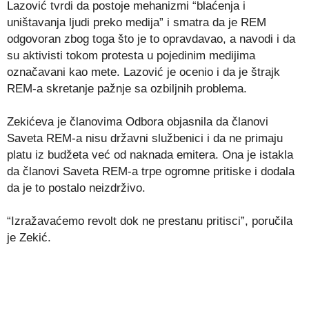
Lazović tvrdi da postoje mehanizmi “blaćenja i
uništavanja ljudi preko medija” i smatra da je REM
odgovoran zbog toga što je to opravdavao, a navodi i da
su aktivisti tokom protesta u pojedinim medijima
označavani kao mete. Lazović je ocenio i da je štrajk
REM-a skretanje pažnje sa ozbiljnih problema.
Zekićeva je članovima Odbora objasnila da članovi
Saveta REM-a nisu državni službenici i da ne primaju
platu iz budžeta već od naknada emitera. Ona je istakla
da članovi Saveta REM-a trpe ogromne pritiske i dodala
da je to postalo neizdrživo.
“Izražavaćemo revolt dok ne prestanu pritisci”, poručila
je Zekić.