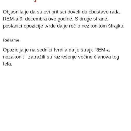
Objasnila je da su ovi pritisci doveli do obustave rada
REM-a 9. decembra ove godine. S druge strane,
poslanici opozicije tvrde da je reč o nezkonitom štrajku.
Reklame
Opozicija je na sednici tvrdila da je štrajk REM-a
nezakonit i zatražili su razrešenje većine članova tog
tela.