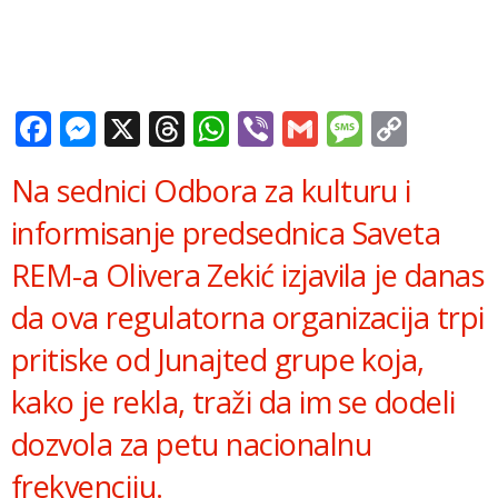
Facebook
Messenger
X
Threads
WhatsApp
Viber
Gmail
Messag
Copy
Link
Na sednici Odbora za kulturu i
informisanje predsednica Saveta
REM-a Olivera Zekić izjavila je danas
da ova regulatorna organizacija trpi
pritiske od Junajted grupe koja,
kako je rekla, traži da im se dodeli
dozvola za petu nacionalnu
frekvenciju.