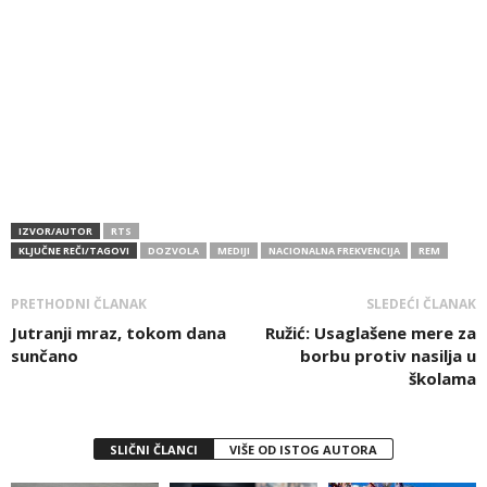
IZVOR/AUTOR
RTS
KLJUČNE REČI/TAGOVI
DOZVOLA
MEDIJI
NACIONALNA FREKVENCIJA
REM
PRETHODNI ČLANAK
SLEDEĆI ČLANAK
Jutranji mraz, tokom dana
Ružić: Usaglašene mere za
sunčano
borbu protiv nasilja u
školama
SLIČNI ČLANCI
VIŠE OD ISTOG AUTORA