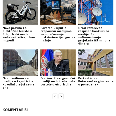
Nova pravila za
Poverenik uputio
Grad Požarevac
električne bicikle u
preporuku medijima
raspisao konkurs za
Srbiji: Neki modeli
za sprečavanje
medije: Za
sada se tretiraju kao
diskriminacije i govora
sufinansiranje
mopedi
mržnje
projekata 9,5 miliona
dinara
Osam miliona za
Bratina: Prekogranični
Protest ispred
medije u Žagubici, ali
mediji ne bi trebalo da
Požarevačke gimnazije
ko odlučuje još se ne
postoje u etru Srbije
u ponedeljak
zna
KOMENTARIŠI