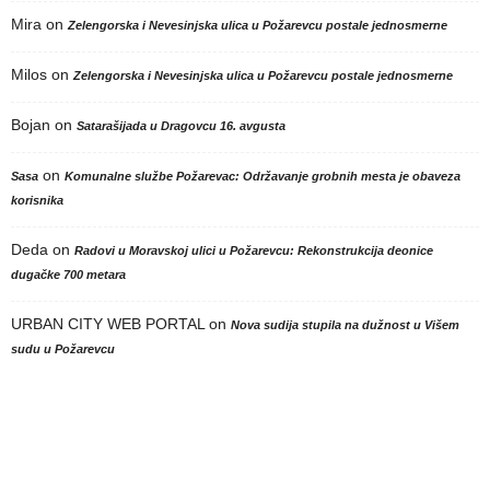
Mira
on
Zelengorska i Nevesinjska ulica u Požarevcu postale jednosmerne
Milos
on
Zelengorska i Nevesinjska ulica u Požarevcu postale jednosmerne
Bojan
on
Satarašijada u Dragovcu 16. avgusta
on
Sasa
Komunalne službe Požarevac: Održavanje grobnih mesta je obaveza
korisnika
Deda
on
Radovi u Moravskoj ulici u Požarevcu: Rekonstrukcija deonice
dugačke 700 metara
URBAN CITY WEB PORTAL
on
Nova sudija stupila na dužnost u Višem
sudu u Požarevcu