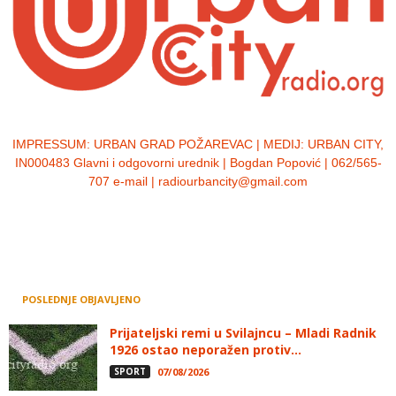
IMPRESSUM:
URBAN GRAD POŽAREVAC | MEDIJ: URBAN CITY,
IN000483 Glavni i odgovorni urednik | Bogdan Popović | 062/565-
707 e-mail | radiourbancity@gmail.com
POSLEDNJE OBJAVLJENO
Prijateljski remi u Svilajncu – Mladi Radnik
1926 ostao neporažen protiv...
SPORT
07/08/2026