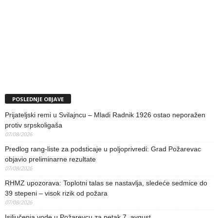
POSLEDNJE OBJAVE
Prijateljski remi u Svilajncu – Mladi Radnik 1926 ostao neporažen
protiv srpskoligaša
07/08/2026
Predlog rang-liste za podsticaje u poljoprivredi: Grad Požarevac
objavio preliminarne rezultate
07/08/2026
RHMZ upozorava: Toplotni talas se nastavlja, sledeće sedmice do
39 stepeni – visok rizik od požara
07/08/2026
Isjljučenja vode u Požarevcu za petak 7. avgust