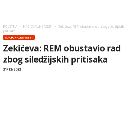
POČETNA
NACIONALNE VESTI
Zekićeva: REM obustavio rad zbog siledžijskih
pritisaka
NACIONALNE VESTI
Zekićeva: REM obustavio rad
zbog siledžijskih pritisaka
21/12/2022