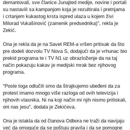
demantovali, sve članice Junajted medije, novine i portali
su nastavili sa kampanjom koja je rezultirala i pretnjama
i crtanjem kukastog krsta ispred ulaza u kojem živi
Milorad Vukašinović (zamenik predsednika)”, rekla je
Zekić.
Ona je rekla da je na Savet REM-a vršen pritisak da što
pre dodeli dozvolu TV Nova S, dodajući da je vrhunac bio
prekid programa te i TV N1 uz obrazloženje da na taj
način pokazuju kakav je medijski mrak bez njihovog
programa.
“Posle toga odlučili smo da štrajkujemo ubeđeni da za
protest imamo mnogo više razloga od ovih televizija i
njihovih vlasnika. Ni na koji način mi njih nismo pritiskali,
oni nas jesu”, dodala je Zekićeva.
Ona je istakla da od članova Odbora ne traži da navijaju
već da omoguće da se poštuju pravila i da se pomogne