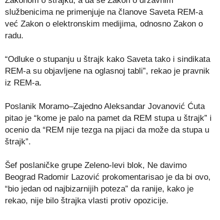
Zakonom o štrajku, a da se Zakon o državnim
službenicima ne primenjuje na članove Saveta REM-a
već Zakon o elektronskim medijima, odnosno Zakon o
radu.
“Odluke o stupanju u štrajk kako Saveta tako i sindikata
REM-a su objavljene na oglasnoj tabli”, rekao je pravnik
iz REM-a.
Poslanik Moramo–Zajedno Aleksandar Jovanović Ćuta
pitao je “kome je palo na pamet da REM stupa u štrajk” i
ocenio da “REM nije tezga na pijaci da može da stupa u
štrajk”.
Šef poslaničke grupe Zeleno-levi blok, Ne davimo
Beograd Radomir Lazović prokomentarisao je da bi ovo,
“bio jedan od najbizarnijih poteza” da ranije, kako je
rekao, nije bilo štrajka vlasti protiv opozicije.