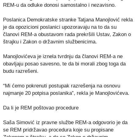
REM-u da odluke donosi samostalno i nezavisno.
Poslanica Demokratske stranke Tatjana Manojlović rekla
je da opozicioni poslanici upozoravaju na to da su
članovi REM-a obustavom rada prekršili Ustav, Zakon o
štrajku i Zakon o državnim službenicima.
Manojlovićeva je iznela tvrdnju da članovi REM-a ne
obavljaju posao savesno, te da bi morali zbog toga da
budu razrešeni.
“Mi ćemo pokrenuti postupak razrešenja na osnovu
najmanje 20 potpisa poslanika”, rekla je Manojlovićeva.
Da li je REM poštovao procedure
Saša Simović iz pravne službe REM-a odgovorio je da
se REM pridržavao procedura koje su propisane