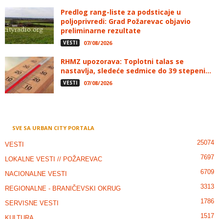
Predlog rang-liste za podsticaje u
poljoprivredi: Grad Požarevac objavio
preliminarne rezultate
VESTI
07/08/2026
RHMZ upozorava: Toplotni talas se
nastavlja, sledeće sedmice do 39 stepeni...
VESTI
07/08/2026
SVE SA URBAN CITY PORTALA
25074
VESTI
7697
LOKALNE VESTI // POŽAREVAC
6709
NACIONALNE VESTI
3313
REGIONALNE - BRANIČEVSKI OKRUG
1786
SERVISNE VESTI
1517
KULTURA