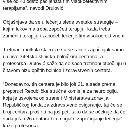
više od 40 odsto pacijenata tim visokoefektivnim
terapijama”, navodi Drulović.
Objašnjava da se u lečenju slede svetske strategije –
kojim lekovima treba započeti terapiju, kada treba
zameniti terapiju i započeti lečenje tim visokoefektivnom.
Tretmani multipla skleroze su se ranije započinjali samo
u univerzitetsko kliničko-bolničkim centrima, a
profesorka Drulović kaže da se sada tretmani otpočinju u
čitavom nizu opštih bolnica i zdravstvenih centara.
“Donedavno, tih centara je bilo još 21, a sada prema
preporuci Republičke stručne komisije za neurologiju,
koja je usvojena od strane i Ministarstva zdravlja,
Republičkog fonda za zdravstveno osiguranje, taj će se
broj centara proširiti na još pet, tako da se očekuje da će
sada još u 26 centara biti moguće započinjanje lečenja”,
kaže profesorka.