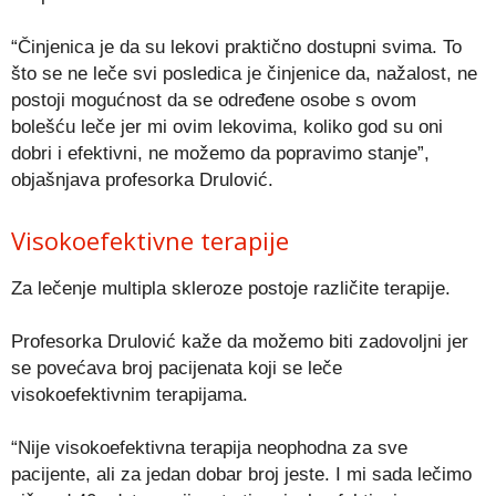
“Činjenica je da su lekovi praktično dostupni svima. To
što se ne leče svi posledica je činjenice da, nažalost, ne
postoji mogućnost da se određene osobe s ovom
bolešću leče jer mi ovim lekovima, koliko god su oni
dobri i efektivni, ne možemo da popravimo stanje”,
objašnjava profesorka Drulović.
Visokoefektivne terapije
Za lečenje multipla skleroze postoje različite terapije.
Profesorka Drulović kaže da možemo biti zadovoljni jer
se povećava broj pacijenata koji se leče
visokoefektivnim terapijama.
“Nije visokoefektivna terapija neophodna za sve
pacijente, ali za jedan dobar broj jeste. I mi sada lečimo