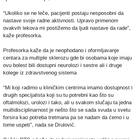
“Ukoliko se ne leče, pacijenti postaju nesposobni da
nastave svoje radne aktivnosti. Upravo primenom
ovakvih lekova mi postižemo da ljudi nastave da rade”,
kaže profesorka.
Profesorka kaže da je neophodano i oformljavanje
centara za multiple sklerozu gde bi osobama koje imaju
ovu bolest bili dostupni neurolozi i sestre ali i druge
kolege iz zdravstvenog sistema
“Mi koji radimo u kliničkim centrima imamo dostupnost i
drugih specijalista koji su tu potrebni kao što su
oftalmolozi, urolozi i tako, ali u svakom slučaju ta jedna
multidisciplinarnost je nešto što se sada svuda u svetu
forsira kao potreba tretmana pa se nadam da ćemo i u
tome uspeti”, nada se Drulović.