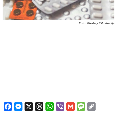
Foto: Pixabay // ilustracije
Facebook
Messenger
X
Threads
WhatsApp
Viber
Gmail
Messag
Copy
Link