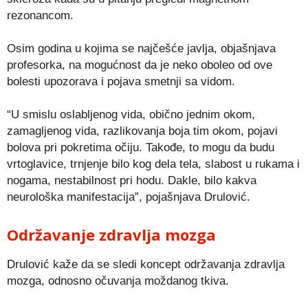
rezonancom.
Osim godina u kojima se najčešće javlja, objašnjava
profesorka, na mogućnost da je neko oboleo od ove
bolesti upozorava i pojava smetnji sa vidom.
“U smislu oslabljenog vida, obično jednim okom,
zamagljenog vida, razlikovanja boja tim okom, pojavi
bolova pri pokretima očiju. Takođe, to mogu da budu
vrtoglavice, trnjenje bilo kog dela tela, slabost u rukama i
nogama, nestabilnost pri hodu. Dakle, bilo kakva
neurološka manifestacija”, pojašnjava Drulović.
Održavanje zdravlja mozga
Drulović kaže da se sledi koncept održavanja zdravlja
mozga, odnosno očuvanja moždanog tkiva.