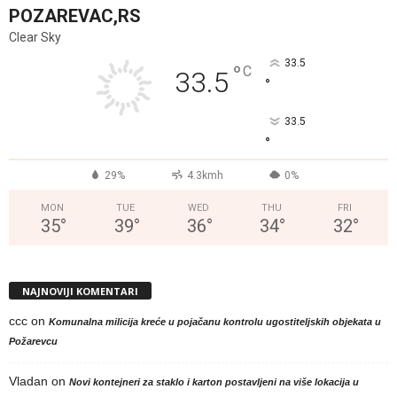
POZAREVAC,RS
Clear Sky
33.5
°
C
33.5
°
33.5
°
29%
4.3kmh
0%
MON
TUE
WED
THU
FRI
35
°
39
°
36
°
34
°
32
°
NAJNOVIJI KOMENTARI
ccc
on
Komunalna milicija kreće u pojačanu kontrolu ugostiteljskih objekata u
Požarevcu
Vladan
on
Novi kontejneri za staklo i karton postavljeni na više lokacija u