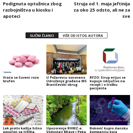
Podignuta optužnica zbog
Struja od 1. maja jeftinija
razbojništva u kiosku i
za oko 25 odsto, ali ne za
apoteci
sve
SLIČNI ČLANCI
VIŠE OD ISTOG AUTORA
Vraća se čuveni roze
U Požarevcu osnovano
RFZO: Sirup erijus se
brufen
Udruženje građana MS
kupuje isključivo na
Braničevski okrug
recept i o trošku
pacijenta
Lek protiv kašlja hitno
Upozorenje RHMZ-a:
Đoković kupio dansku
povučen sa tržišta,
Vodostaji Mlave i Peka
kompaniju koja