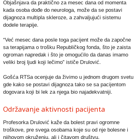
Objašnjava da praktično za mesec dana od momenta
kada osoba dođe do neurologa, može da se postavi
dijagnoza multipla skleroze, a zahvaljujući sistemu
dodele terapije.
“Već mesec dana posle toga pacijent može da započne
sa terapijama o trošku Republičkog fonda, što je zaista
ogroman napredak i što je omogućilo da danas imamo
veliki broj ljudi koji lečimo” ističe Drulović.
Gošća RTSa ocenjuje da živimo u jednom drugom svetu
gde kako se postavi dijagnoza tako se sa pacijentom
dogovara koji bi lek za njega bio najadekvatniji.
Održavanje aktivnosti pacijenta
Profesorka Drulović kaže da bolest pravi ogromne
troškove, pre svega osobama koje su od nje bolesne i
njihovom okruženju, ali i čitavom društvu.