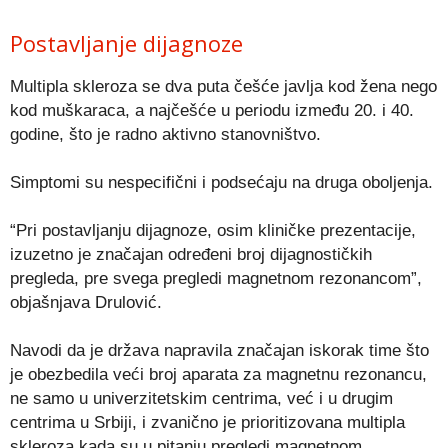
Postavljanje dijagnoze
Multipla skleroza se dva puta češće javlja kod žena nego
kod muškaraca, a najčešće u periodu između 20. i 40.
godine, što je radno aktivno stanovništvo.
Simptomi su nespecifični i podsećaju na druga oboljenja.
“Pri postavljanju dijagnoze, osim kliničke prezentacije,
izuzetno je značajan određeni broj dijagnostičkih
pregleda, pre svega pregledi magnetnom rezonancom”,
objašnjava Drulović.
Navodi da je država napravila značajan iskorak time što
je obezbedila veći broj aparata za magnetnu rezonancu,
ne samo u univerzitetskim centrima, već i u drugim
centrima u Srbiji, i zvanično je prioritizovana multipla
skleroza kada su u pitanju pregledi magnetnom