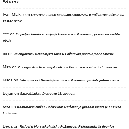
Požarevcu
Ivan Mlakar
on
Objavljen termin suzbijanja komaraca u Požarevcu, pčelari da
zaštite pčele
ccc
on
Objavljen termin suzbijanja komaraca u Požarevcu, pčelari da zaštite
pčele
cc
on
Zelengorska i Nevesinjska ulica u Požarevcu postale jednosmerne
Mira
on
Zelengorska i Nevesinjska ulica u Požarevcu postale jednosmerne
Milos
on
Zelengorska i Nevesinjska ulica u Požarevcu postale jednosmerne
Bojan
on
Satarašijada u Dragovcu 16. avgusta
on
Sasa
Komunalne službe Požarevac: Održavanje grobnih mesta je obaveza
korisnika
Deda
on
Radovi u Moravskoj ulici u Požarevcu: Rekonstrukcija deonice