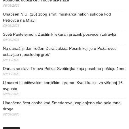
Kopaonik dobija četiri nove ski-staze
09/08/2026
Uhapšen N.U. (26) zbog smrti muškarca nakon sukoba kod
Petrovca na Mlavi
09/08/2026
Sveti Pantelejmon: Zaštitnik lekara i praznik posvećen zdravlju
09/08/2026
Na današnji dan rođen Đura Jakšić: Pesnik koji je u Požarevcu
ostavljao i „poslednji groš“
08/08/2026
Danas se slavi Trnova Petka: Svetiteljka koju posebno poštuju žene
08/08/2026
U susret Ljubičevskim konjičkim igrama: Kvalifikacije za višeboj 16.
avgusta
08/08/2026
Uhapšeno šest osoba kod Smedereva, zaplenjeno oko pola tone
droge
08/08/2026