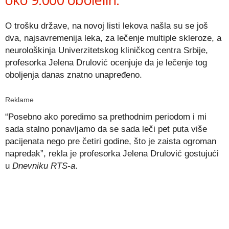
O trošku države, na novoj listi lekova našla su se još
dva, najsavremenija leka, za lečenje multiple skleroze, a
neurološkinja Univerzitetskog kliničkog centra Srbije,
profesorka Jelena Drulović ocenjuje da je lečenje tog
oboljenja danas znatno unapređeno.
Reklame
“Posebno ako poredimo sa prethodnim periodom i mi
sada stalno ponavljamo da se sada leči pet puta više
pacijenata nego pre četiri godine, što je zaista ogroman
napredak”, rekla je profesorka Jelena Drulović gostujući
u
Dnevniku RTS-a
.