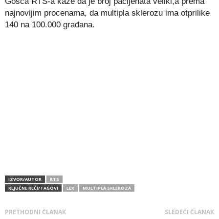
Gošća RTS-a kaže da je broj pacijenata veliki,a prema
najnovijim procenama, da multipla sklerozu ima otprilike
140 na 100.000 građana.
IZVOR/AUTOR
RTS
KLJUČNE REČI/TAGOVI
LEK
MULTIPLA SKLEROZA
PRETHODNI ČLANAK
SLEDEĆI ČLANAK