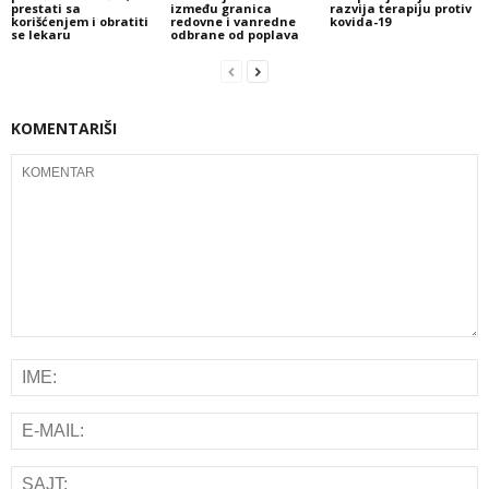
prestati sa
između granica
razvija terapiju protiv
korišćenjem i obratiti
redovne i vanredne
kovida-19
se lekaru
odbrane od poplava
KOMENTARIŠI