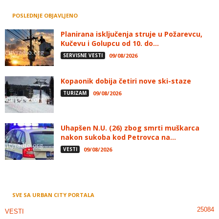
POSLEDNJE OBJAVLJENO
Planirana isključenja struje u Požarevcu,
Kučevu i Golupcu od 10. do...
SERVISNE VESTI
09/08/2026
Kopaonik dobija četiri nove ski-staze
TURIZAM
09/08/2026
Uhapšen N.U. (26) zbog smrti muškarca
nakon sukoba kod Petrovca na...
VESTI
09/08/2026
SVE SA URBAN CITY PORTALA
25084
VESTI