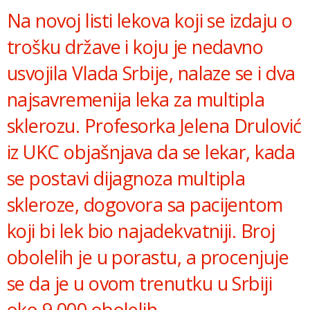
Na novoj listi lekova koji se izdaju o
trošku države i koju je nedavno
usvojila Vlada Srbije, nalaze se i dva
najsavremenija leka za multipla
sklerozu. Profesorka Jelena Drulović
iz UKC objašnjava da se lekar, kada
se postavi dijagnoza multipla
skleroze, dogovora sa pacijentom
koji bi lek bio najadekvatniji. Broj
obolelih je u porastu, a procenjuje
se da je u ovom trenutku u Srbiji
oko 9.000 obolelih.