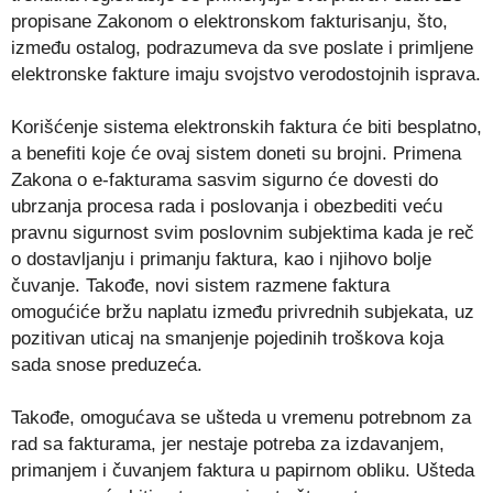
propisane Zakonom o elektronskom fakturisanju, što,
između ostalog, podrazumeva da sve poslate i primljene
elektronske fakture imaju svojstvo verodostojnih isprava.
Korišćenje sistema elektronskih faktura će biti besplatno,
a benefiti koje će ovaj sistem doneti su brojni. Primena
Zakona o e-fakturama sasvim sigurno će dovesti do
ubrzanja procesa rada i poslovanja i obezbediti veću
pravnu sigurnost svim poslovnim subjektima kada je reč
o dostavljanju i primanju faktura, kao i njihovo bolje
čuvanje. Takođe, novi sistem razmene faktura
omogućiće bržu naplatu između privrednih subjekata, uz
pozitivan uticaj na smanjenje pojedinih troškova koja
sada snose preduzeća.
Takođe, omogućava se ušteda u vremenu potrebnom za
rad sa fakturama, jer nestaje potreba za izdavanjem,
primanjem i čuvanjem faktura u papirnom obliku. Ušteda