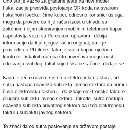
Ono što je važno za građane jeste da novi model
fiskalizacije predviđa postojanje QR koda na svakom
fiskalnom isečku, čime kupci, odnosno korisnici usluga,
mogu da provere da li je račun izdat u skladu sa
zakonom i čijim skeniranjem mobilnim telefonom kupac
uspostavlja vezu sa Poreskom upravom i dobija
informacije da li je njegov račun original, da li je
prosleđen u PU ili ne. Tako je svaki kupac ujedno i
kontrolor fiskalnih računa što povećava mogućnost
otkrivanja svih koji falsifikuju fiskalne račune, dodaje se.
Kada je reč o novom sistemu elektronskih faktura, od
sutra nastupa obaveza subjekta javnog sektora da primi i
čuva elektronsku fakturu, i da izdaje elektronske fakture
drugom subjektu javnog sektora. Takođe, sutra nastupa
obaveza subjekta privatnog sektora da izda elektronsku
fakturu subjektu javnog sektora.
To znači da od sutra poslovanje sa državom postaje