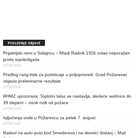
POSLEDNJE OBJAVE
Prijateljski remi u Svilajncu – Mladi Radnik 1926 ostao neporažen
protiv srpskoligaša
07/08/2026
Predlog rang-liste za podsticaje u poljoprivredi: Grad Požarevac
objavio preliminarne rezultate
07/08/2026
RHMZ upozorava: Toplotni talas se nastavlja, sledeće sedmice do
39 stepeni – visok rizik od požara
07/08/2026
Isjljučenja vode u Požarevcu za petak 7. avgust
07/08/2026
Radovi na auto-putu kod Smedereva i na deonici Vodanj – Mali