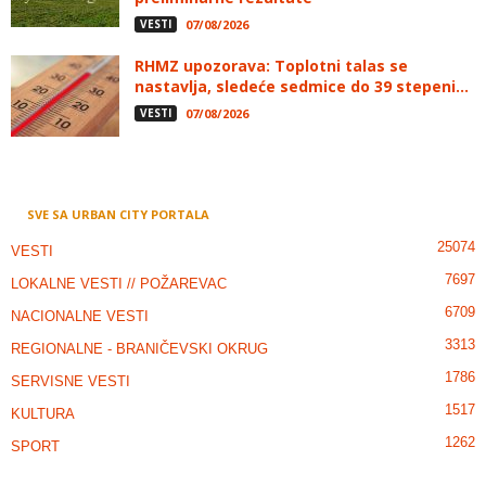
VESTI
07/08/2026
RHMZ upozorava: Toplotni talas se
nastavlja, sledeće sedmice do 39 stepeni...
VESTI
07/08/2026
SVE SA URBAN CITY PORTALA
25074
VESTI
7697
LOKALNE VESTI // POŽAREVAC
6709
NACIONALNE VESTI
3313
REGIONALNE - BRANIČEVSKI OKRUG
1786
SERVISNE VESTI
1517
KULTURA
1262
SPORT