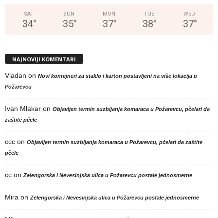
SAT
SUN
MON
TUE
WED
34
°
35
°
37
°
38
°
37
°
NAJNOVIJI KOMENTARI
Vladan
on
Novi kontejneri za staklo i karton postavljeni na više lokacija u
Požarevcu
Ivan Mlakar
on
Objavljen termin suzbijanja komaraca u Požarevcu, pčelari da
zaštite pčele
ccc
on
Objavljen termin suzbijanja komaraca u Požarevcu, pčelari da zaštite
pčele
cc
on
Zelengorska i Nevesinjska ulica u Požarevcu postale jednosmerne
Mira
on
Zelengorska i Nevesinjska ulica u Požarevcu postale jednosmerne