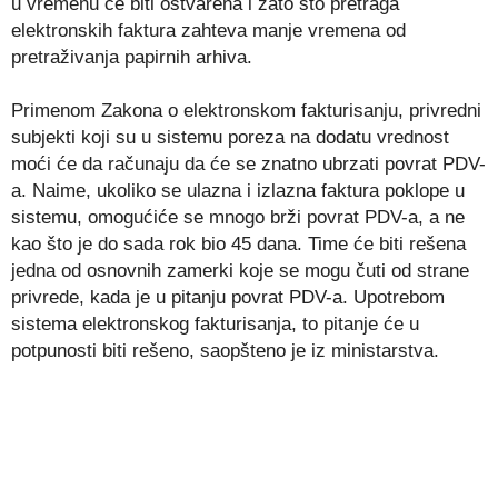
u vremenu će biti ostvarena i zato što pretraga
elektronskih faktura zahteva manje vremena od
pretraživanja papirnih arhiva.
Primenom Zakona o elektronskom fakturisanju, privredni
subjekti koji su u sistemu poreza na dodatu vrednost
moći će da računaju da će se znatno ubrzati povrat PDV-
a. Naime, ukoliko se ulazna i izlazna faktura poklope u
sistemu, omogućiće se mnogo brži povrat PDV-a, a ne
kao što je do sada rok bio 45 dana. Time će biti rešena
jedna od osnovnih zamerki koje se mogu čuti od strane
privrede, kada je u pitanju povrat PDV-a. Upotrebom
sistema elektronskog fakturisanja, to pitanje će u
potpunosti biti rešeno, saopšteno je iz ministarstva.