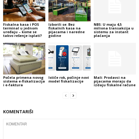
Fiskalna kasa i POS
Izborili se: Bez
NBS: U maju 4,5
terminal u jednom
fiskalnih kasa na
miliona transakcija u
uređaju – kome se
pijacama i naredne
sistemu za instant
takvo rešenje isplati?
godine
plaćanja
Počela primena novog
Ističe rok, počinje novi
Mali: Prodavci na
sistema e-fiskalizacija
model fiskalizacije
pijacama moraju da
i e-faktura
izdaju fiskalne račune
KOMENTARIŠI