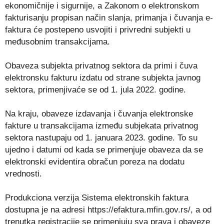
ekonomičnije i sigurnije, a Zakonom o elektronskom
fakturisanju propisan način slanja, primanja i čuvanja e-
faktura će postepeno usvojiti i privredni subjekti u
međusobnim transakcijama.
Obaveza subjekta privatnog sektora da primi i čuva
elektronsku fakturu izdatu od strane subjekta javnog
sektora, primenjivaće se od 1. jula 2022. godine.
Na kraju, obaveze izdavanja i čuvanja elektronske
fakture u transakcijama između subjekata privatnog
sektora nastupaju od 1. januara 2023. godine. To su
ujedno i datumi od kada se primenjuje obaveza da se
elektronski evidentira obračun poreza na dodatu
vrednosti.
Produkciona verzija Sistema elektronskih faktura
dostupna je na adresi https://efaktura.mfin.gov.rs/, a od
trenutka registracije se primenjuju sva prava i obaveze