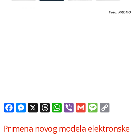
Foto: PROMO
Facebook
Messenger
X
Threads
WhatsApp
Viber
Gmail
Messag
Copy
Link
Primena novog modela elektronske