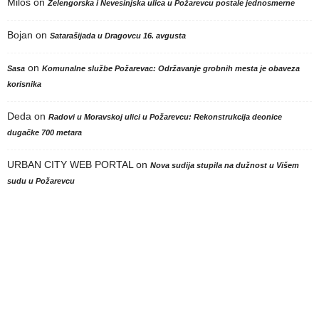
Milos
on
Zelengorska i Nevesinjska ulica u Požarevcu postale jednosmerne
Bojan
on
Satarašijada u Dragovcu 16. avgusta
on
Sasa
Komunalne službe Požarevac: Održavanje grobnih mesta je obaveza
korisnika
Deda
on
Radovi u Moravskoj ulici u Požarevcu: Rekonstrukcija deonice
dugačke 700 metara
URBAN CITY WEB PORTAL
on
Nova sudija stupila na dužnost u Višem
sudu u Požarevcu