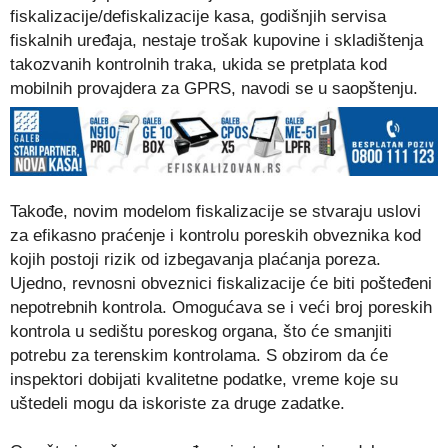
fiskalizacije/defiskalizacije kasa, godišnjih servisa
fiskalnih uređaja, nestaje trošak kupovine i skladištenja
takozvanih kontrolnih traka, ukida se pretplata kod
mobilnih provajdera za GPRS, navodi se u saopštenju.
Takođe, novim modelom fiskalizacije se stvaraju uslovi
za efikasno praćenje i kontrolu poreskih obveznika kod
kojih postoji rizik od izbegavanja plaćanja poreza.
Ujedno, revnosni obveznici fiskalizacije će biti pošteđeni
nepotrebnih kontrola. Omogućava se i veći broj poreskih
kontrola u sedištu poreskog organa, što će smanjiti
potrebu za terenskim kontrolama. S obzirom da će
inspektori dobijati kvalitetne podatke, vreme koje su
uštedeli mogu da iskoriste za druge zadatke.