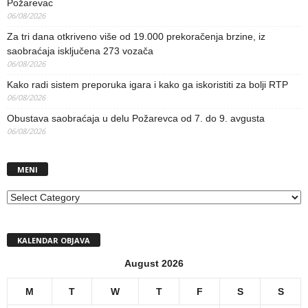
Požarevac
06/08/2026
Za tri dana otkriveno više od 19.000 prekoračenja brzine, iz
saobraćaja isključena 273 vozača
06/08/2026
Kako radi sistem preporuka igara i kako ga iskoristiti za bolji RTP
06/08/2026
Obustava saobraćaja u delu Požarevca od 7. do 9. avgusta
06/08/2026
MENI
MENI
KALENDAR OBJAVA
August 2026
M
T
W
T
F
S
S