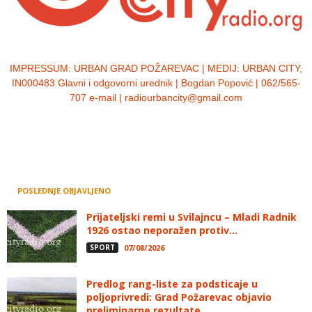
IMPRESSUM:
URBAN GRAD POŽAREVAC | MEDIJ: URBAN CITY,
IN000483 Glavni i odgovorni urednik | Bogdan Popović | 062/565-
707 e-mail | radiourbancity@gmail.com
POSLEDNJE OBJAVLJENO
Prijateljski remi u Svilajncu – Mladi Radnik
1926 ostao neporažen protiv...
SPORT
07/08/2026
Predlog rang-liste za podsticaje u
poljoprivredi: Grad Požarevac objavio
preliminarne rezultate