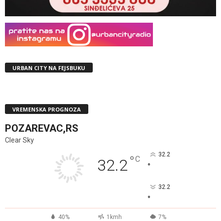
URBAN CITY NA FEJSBUKU
VREMENSKA PROGNOZA
POZAREVAC,RS
Clear Sky
32.2
°
C
32.2
°
32.2
°
40%
1kmh
7%