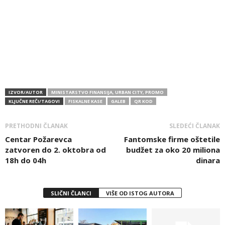
IZVOR/AUTOR
MINISTARSTVO FINANSIJA, URBAN CITY, PROMO
KLJUČNE REČI/TAGOVI
FISKALNE KASE
GALEB
QR KOD
PRETHODNI ČLANAK
SLEDEĆI ČLANAK
Centar Požarevca
Fantomske firme oštetile
zatvoren do 2. oktobra od
budžet za oko 20 miliona
18h do 04h
dinara
SLIČNI ČLANCI
VIŠE OD ISTOG AUTORA