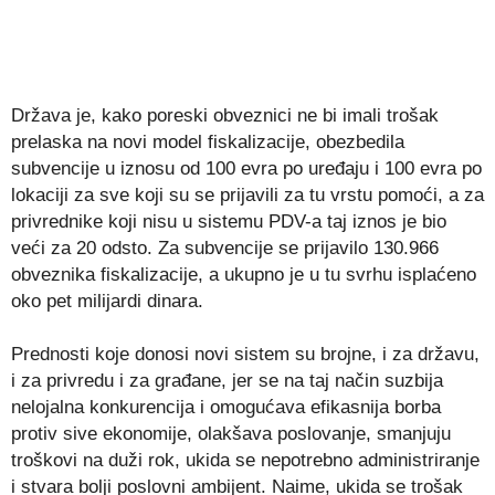
Država je, kako poreski obveznici ne bi imali trošak
prelaska na novi model fiskalizacije, obezbedila
subvencije u iznosu od 100 evra po uređaju i 100 evra po
lokaciji za sve koji su se prijavili za tu vrstu pomoći, a za
privrednike koji nisu u sistemu PDV-a taj iznos je bio
veći za 20 odsto. Za subvencije se prijavilo 130.966
obveznika fiskalizacije, a ukupno je u tu svrhu isplaćeno
oko pet milijardi dinara.
Prednosti koje donosi novi sistem su brojne, i za državu,
i za privredu i za građane, jer se na taj način suzbija
nelojalna konkurencija i omogućava efikasnija borba
protiv sive ekonomije, olakšava poslovanje, smanjuju
troškovi na duži rok, ukida se nepotrebno administriranje
i stvara bolji poslovni ambijent. Naime, ukida se trošak