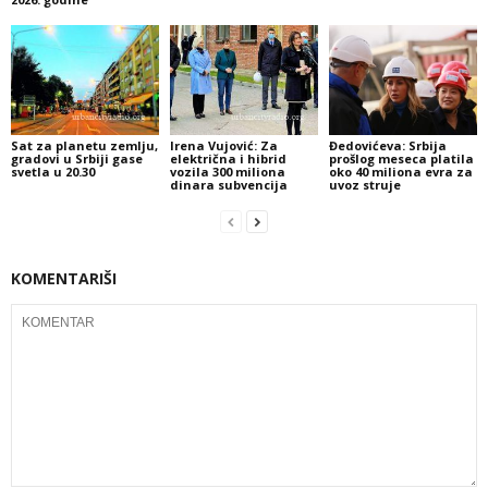
Sat za planetu zemlju,
Irena Vujović: Za
Đedovićeva: Srbija
gradovi u Srbiji gase
električna i hibrid
prošlog meseca platila
svetla u 20.30
vozila 300 miliona
oko 40 miliona evra za
dinara subvencija
uvoz struje
KOMENTARIŠI