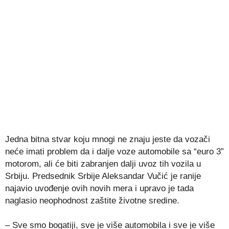
Jedna bitna stvar koju mnogi ne znaju jeste da vozači
neće imati problem da i dalje voze automobile sa “euro 3”
motorom, ali će biti zabranjen dalji uvoz tih vozila u
Srbiju. Predsednik Srbije Aleksandar Vučić je ranije
najavio uvođenje ovih novih mera i upravo je tada
naglasio neophodnost zaštite životne sredine.
– Sve smo bogatiji, sve je više automobila i sve je više