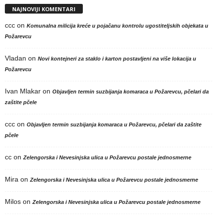
NAJNOVIJI KOMENTARI
ccc
on
Komunalna milicija kreće u pojačanu kontrolu ugostiteljskih objekata u
Požarevcu
Vladan
on
Novi kontejneri za staklo i karton postavljeni na više lokacija u
Požarevcu
Ivan Mlakar
on
Objavljen termin suzbijanja komaraca u Požarevcu, pčelari da
zaštite pčele
ccc
on
Objavljen termin suzbijanja komaraca u Požarevcu, pčelari da zaštite
pčele
cc
on
Zelengorska i Nevesinjska ulica u Požarevcu postale jednosmerne
Mira
on
Zelengorska i Nevesinjska ulica u Požarevcu postale jednosmerne
Milos
on
Zelengorska i Nevesinjska ulica u Požarevcu postale jednosmerne