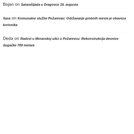
Bojan
on
Satarašijada u Dragovcu 16. avgusta
on
Sasa
Komunalne službe Požarevac: Održavanje grobnih mesta je obaveza
korisnika
Deda
on
Radovi u Moravskoj ulici u Požarevcu: Rekonstrukcija deonice
dugačke 700 metara