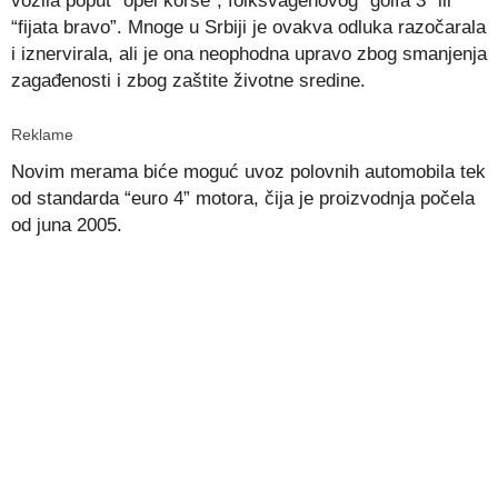
vozila poput “opel korse”, folksvagenovog “golfa 3” ili
“fijata bravo”. Mnoge u Srbiji je ovakva odluka razočarala
i iznervirala, ali je ona neophodna upravo zbog smanjenja
zagađenosti i zbog zaštite životne sredine.
Reklame
Novim merama biće moguć uvoz polovnih automobila tek
od standarda “euro 4” motora, čija je proizvodnja počela
od juna 2005.