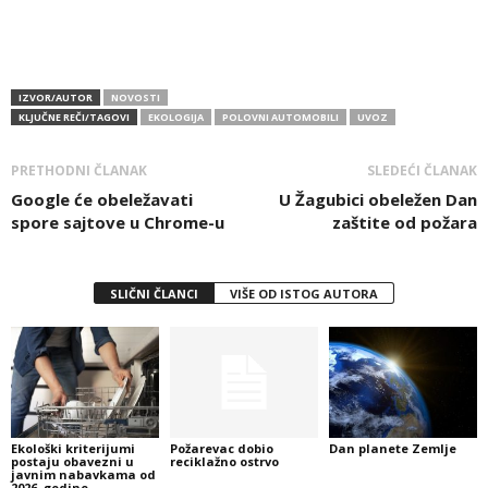
IZVOR/AUTOR
NOVOSTI
KLJUČNE REČI/TAGOVI
EKOLOGIJA
POLOVNI AUTOMOBILI
UVOZ
PRETHODNI ČLANAK
SLEDEĆI ČLANAK
Google će obeležavati
U Žagubici obeležen Dan
spore sajtove u Chrome-u
zaštite od požara
SLIČNI ČLANCI
VIŠE OD ISTOG AUTORA
Ekološki kriterijumi
Požarevac dobio
Dan planete Zemlje
postaju obavezni u
reciklažno ostrvo
javnim nabavkama od
2026. godine