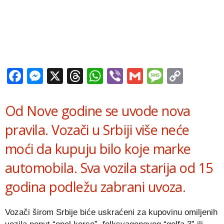
Facebook
Messenger
X
Threads
WhatsApp
Viber
Gmail
Messag
Copy
Link
Od Nove godine se uvode nova
pravila. Vozači u Srbiji više neće
moći da kupuju bilo koje marke
automobila. Sva vozila starija od 15
godina podležu zabrani uvoza.
Vozači širom Srbije biće uskraćeni za kupovinu omiljenih