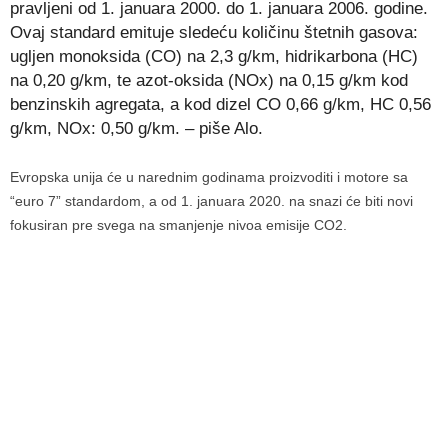
pravljeni od 1. januara 2000. do 1. januara 2006. godine.
Ovaj standard emituje sledeću količinu štetnih gasova:
ugljen monoksida (CO) na 2,3 g/km, hidrikarbona (HC)
na 0,20 g/km, te azot-oksida (NOx) na 0,15 g/km kod
benzinskih agregata, a kod dizel CO 0,66 g/km, HC 0,56
g/km, NOx: 0,50 g/km. – piše Alo.
Evropska unija će u narednim godinama proizvoditi i motore sa
“euro 7” standardom, a od 1. januara 2020. na snazi će biti novi
fokusiran pre svega na smanjenje nivoa emisije CO2.