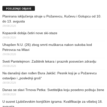
POSLEDNJE OBJAVE
Planirana isključenja struje u Požarevcu, Kučevu i Golupcu od 10.
do 13. avgusta
09/08/2026
Kopaonik dobija četiri nove ski-staze
09/08/2026
Uhapšen N.U. (26) zbog smrti muškarca nakon sukoba kod
Petrovca na Mlavi
09/08/2026
Sveti Pantelejmon: Zaštitnik lekara i praznik posvećen zdravlju
09/08/2026
Na današnji dan rođen Đura Jakšić: Pesnik koji je u Požarevcu
ostavljao i „poslednji groš“
08/08/2026
Danas se slavi Trnova Petka: Svetiteljka koju posebno poštuju žene
08/08/2026
U susret Ljubičevskim konjičkim igrama: Kvalifikacije za višeboj 16.
avgusta