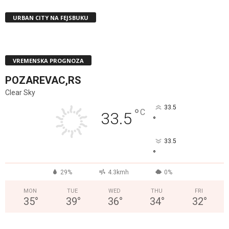
URBAN CITY NA FEJSBUKU
VREMENSKA PROGNOZA
POZAREVAC,RS
Clear Sky
33.5
°
C
33.5
°
33.5
°
29%
4.3kmh
0%
MON
TUE
WED
THU
FRI
35
°
39
°
36
°
34
°
32
°