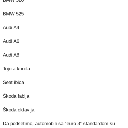
BMW 520
BMW 525
Audi A4
Audi A6
Audi A8
Tojota korola
Seat ibica
Škoda fabija
Škoda oktavija
Da podsetimo, automobili sa “euro 3” standardom su