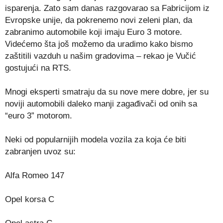
isparenja. Zato sam danas razgovarao sa Fabricijom iz
Evropske unije, da pokrenemo novi zeleni plan, da
zabranimo automobile koji imaju Euro 3 motore.
Videćemo šta još možemo da uradimo kako bismo
zaštitili vazduh u našim gradovima – rekao je Vučić
gostujući na RTS.
Mnogi eksperti smatraju da su nove mere dobre, jer su
noviji automobili daleko manji zagađivači od onih sa
“euro 3” motorom.
Neki od popularnijih modela vozila za koja će biti
zabranjen uvoz su:
Alfa Romeo 147
Opel korsa C