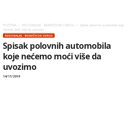
POČETNA
REGIONALNE - BRANIČEVSKI OKRUG
Spisak polovnih automobila koje
nećemo moći više da uvozimo
REGIONALNE - BRANIČEVSKI OKRUG
Spisak polovnih automobila
koje nećemo moći više da
uvozimo
14/11/2019