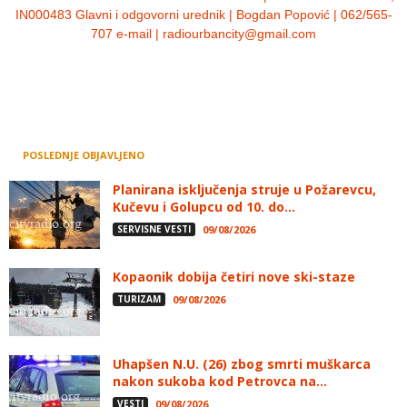
IN000483 Glavni i odgovorni urednik | Bogdan Popović | 062/565-
707 e-mail | radiourbancity@gmail.com
POSLEDNJE OBJAVLJENO
Planirana isključenja struje u Požarevcu,
Kučevu i Golupcu od 10. do...
SERVISNE VESTI
09/08/2026
Kopaonik dobija četiri nove ski-staze
TURIZAM
09/08/2026
Uhapšen N.U. (26) zbog smrti muškarca
nakon sukoba kod Petrovca na...
VESTI
09/08/2026