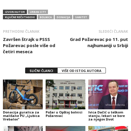
IZVOR/AUTOR
URBAN CITY
KLJUČNE REČI/TAGOVI
BOLNICA
DONACIJA
SANITET
PRETHODNI ČLANAK
SLEDEĆI ČLANAK
Završen štrajk u PSSS
Grad Požarevac po 11. put
Požarevac posle više od
najhumaniji u Srbiji
četiri meseca
SLIČNI ČLANCI
VIŠE OD ISTOG AUTORA
Donacija guralica za
Požar u Opštoj bolnici
Ivica Dačić u teškom
mališane PU „Ljubica
Požarevac
stanju, lekari se bore
Vrebalov“
za njegov život