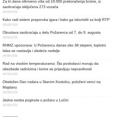
Za tri dana otkriveno više od 19.000 prekoračenja brzine, iz
saobraćaja isključena 273 vozača
06/08/2026
Kako radi sistem preporuka igara i kako ga iskoristiti za bolji RTP
06/08/2026
Obustava saobraćaja u delu Požarevca od 7. do 9. avgusta
06/08/2026
RHMZ upozorava: U Požarevcu danas oko 38 stepeni, toplotni
talas se nastavlja i sledeće nedelje
06/08/2026
Rad na visokim temperaturama: Šta poslodavci moraju da
obezbede radnicima i kome se prijavljuju nepravilnosti
06/08/2026
Obeležen Dan rudara u Starom Kostolcu, položeni venci na
Majdanu
06/08/2026
Jedna osoba poginula u požaru u Lučici
06/08/2026