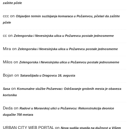
zaštite pčele
ccc
on
Objavljen termin suzbijanja komaraca u Požarevcu, pčelari da zaštite
pčele
cc
on
Zelengorska i Nevesinjska ulica u Požarevcu postale jednosmerne
Mira
on
Zelengorska i Nevesinjska ulica u Požarevcu postale jednosmerne
Milos
on
Zelengorska i Nevesinjska ulica u Požarevcu postale jednosmerne
Bojan
on
Satarašijada u Dragovcu 16. avgusta
on
Sasa
Komunalne službe Požarevac: Održavanje grobnih mesta je obaveza
korisnika
Deda
on
Radovi u Moravskoj ulici u Požarevcu: Rekonstrukcija deonice
dugačke 700 metara
URBAN CITY WEB PORTAL
on
Nova sudija stupila na dužnost u Višem