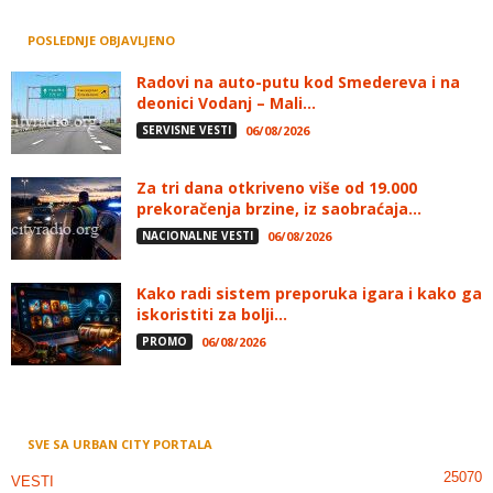
POSLEDNJE OBJAVLJENO
Radovi na auto-putu kod Smedereva i na
deonici Vodanj – Mali...
SERVISNE VESTI
06/08/2026
Za tri dana otkriveno više od 19.000
prekoračenja brzine, iz saobraćaja...
NACIONALNE VESTI
06/08/2026
Kako radi sistem preporuka igara i kako ga
iskoristiti za bolji...
PROMO
06/08/2026
SVE SA URBAN CITY PORTALA
25070
VESTI