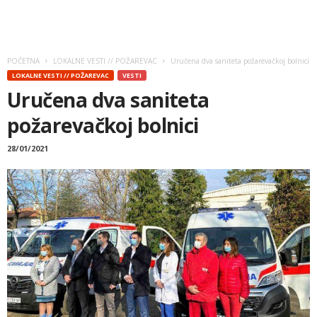
POČETNA
LOKALNE VESTI // POŽAREVAC
Uručena dva saniteta požarevačkoj bolnici
LOKALNE VESTI // POŽAREVAC
VESTI
Uručena dva saniteta
požarevačkoj bolnici
28/01/2021