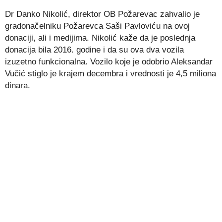
Dr Danko Nikolić, direktor OB Požarevac zahvalio je
gradonačelniku Požarevca Saši Pavloviću na ovoj
donaciji, ali i medijima. Nikolić kaže da je poslednja
donacija bila 2016. godine i da su ova dva vozila
izuzetno funkcionalna. Vozilo koje je odobrio Aleksandar
Vučić stiglo je krajem decembra i vrednosti je 4,5 miliona
dinara.