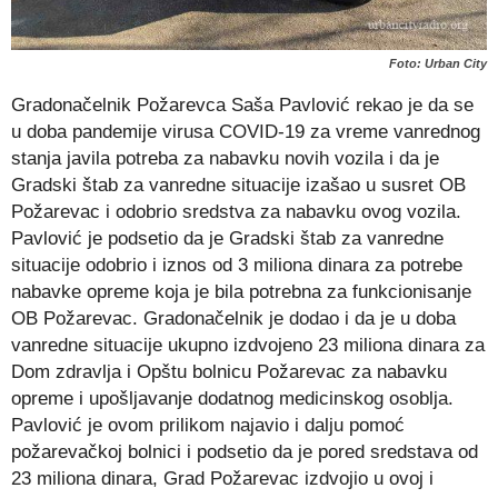
Foto: Urban City
Gradonačelnik Požarevca Saša Pavlović rekao je da se
u doba pandemije virusa COVID-19 za vreme vanrednog
stanja javila potreba za nabavku novih vozila i da je
Gradski štab za vanredne situacije izašao u susret OB
Požarevac i odobrio sredstva za nabavku ovog vozila.
Pavlović je podsetio da je Gradski štab za vanredne
situacije odobrio i iznos od 3 miliona dinara za potrebe
nabavke opreme koja je bila potrebna za funkcionisanje
OB Požarevac. Gradonačelnik je dodao i da je u doba
vanredne situacije ukupno izdvojeno 23 miliona dinara za
Dom zdravlja i Opštu bolnicu Požarevac za nabavku
opreme i upošljavanje dodatnog medicinskog osoblja.
Pavlović je ovom prilikom najavio i dalju pomoć
požarevačkoj bolnici i podsetio da je pored sredstava od
23 miliona dinara, Grad Požarevac izdvojio u ovoj i