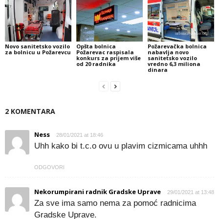
Novo sanitetsko vozilo
Opšta bolnica
Požarevačka bolnica
za bolnicu u Požarevcu
Požarevac raspisala
nabavlja novo
konkurs za prijem više
sanitetsko vozilo
od 20 radnika
vredno 6,3 miliona
dinara
2 KOMENTARA
Ness
28/01/2021 at 18:46
Uhh kako bi t.c.o ovu u plavim cizmicama uhhh
ODGOVORI
Nekorumpirani radnik Gradske Uprave
29/01/2021 at 13:48
Za sve ima samo nema za pomoć radnicima
Gradske Uprave.