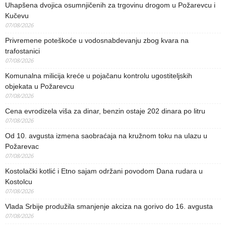
Uhapšena dvojica osumnjičenih za trgovinu drogom u Požarevcu i
Kučevu
07/08/2026
Privremene poteškoće u vodosnabdevanju zbog kvara na
trafostanici
07/08/2026
Komunalna milicija kreće u pojačanu kontrolu ugostiteljskih
objekata u Požarevcu
07/08/2026
Cena evrodizela viša za dinar, benzin ostaje 202 dinara po litru
07/08/2026
Od 10. avgusta izmena saobraćaja na kružnom toku na ulazu u
Požarevac
07/08/2026
Kostolački kotlić i Etno sajam održani povodom Dana rudara u
Kostolcu
07/08/2026
Vlada Srbije produžila smanjenje akciza na gorivo do 16. avgusta
07/08/2026