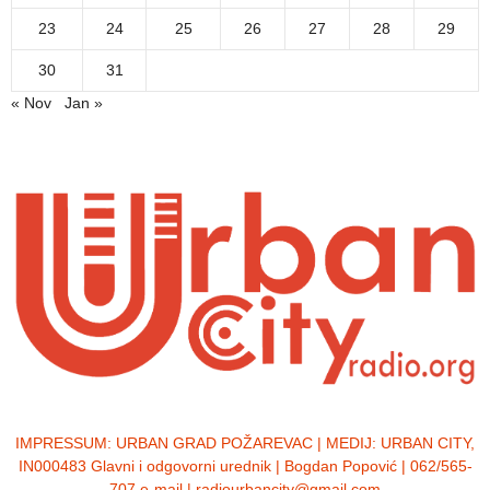
23
24
25
26
27
28
29
30
31
« Nov
Jan »
IMPRESSUM:
URBAN GRAD POŽAREVAC | MEDIJ: URBAN CITY,
IN000483 Glavni i odgovorni urednik | Bogdan Popović | 062/565-
707 e-mail | radiourbancity@gmail.com