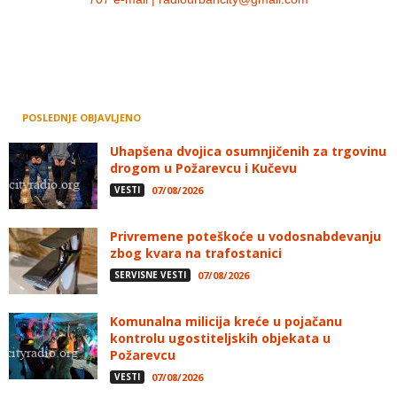
POSLEDNJE OBJAVLJENO
Uhapšena dvojica osumnjičenih za trgovinu
drogom u Požarevcu i Kučevu
VESTI
07/08/2026
Privremene poteškoće u vodosnabdevanju
zbog kvara na trafostanici
SERVISNE VESTI
07/08/2026
Komunalna milicija kreće u pojačanu
kontrolu ugostiteljskih objekata u
Požarevcu
VESTI
07/08/2026