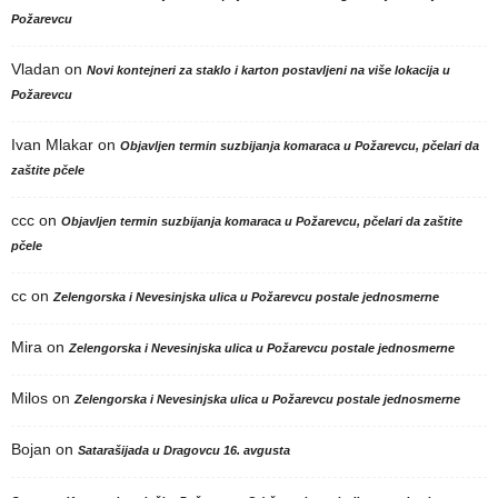
Požarevcu
Vladan
on
Novi kontejneri za staklo i karton postavljeni na više lokacija u
Požarevcu
Ivan Mlakar
on
Objavljen termin suzbijanja komaraca u Požarevcu, pčelari da
zaštite pčele
ccc
on
Objavljen termin suzbijanja komaraca u Požarevcu, pčelari da zaštite
pčele
cc
on
Zelengorska i Nevesinjska ulica u Požarevcu postale jednosmerne
Mira
on
Zelengorska i Nevesinjska ulica u Požarevcu postale jednosmerne
Milos
on
Zelengorska i Nevesinjska ulica u Požarevcu postale jednosmerne
Bojan
on
Satarašijada u Dragovcu 16. avgusta