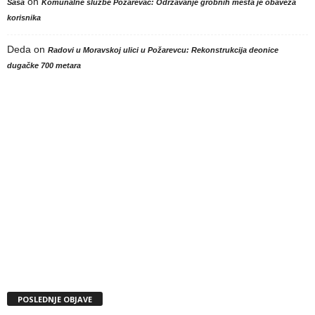
on
Sasa
Komunalne službe Požarevac: Održavanje grobnih mesta je obaveza
korisnika
Deda
on
Radovi u Moravskoj ulici u Požarevcu: Rekonstrukcija deonice
dugačke 700 metara
POSLEDNJE OBJAVE