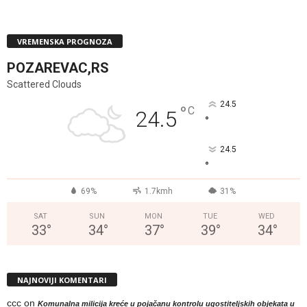
VREMENSKA PROGNOZA
POZAREVAC,RS
Scattered Clouds
24.5
°
C
24.5
°
24.5
°
69%
1.7kmh
31%
SAT
SUN
MON
TUE
WED
33
°
34
°
37
°
39
°
34
°
NAJNOVIJI KOMENTARI
ccc
on
Komunalna milicija kreće u pojačanu kontrolu ugostiteljskih objekata u