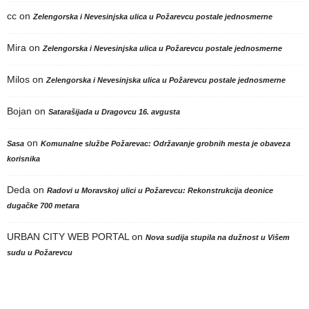
cc
on
Zelengorska i Nevesinjska ulica u Požarevcu postale jednosmerne
Mira
on
Zelengorska i Nevesinjska ulica u Požarevcu postale jednosmerne
Milos
on
Zelengorska i Nevesinjska ulica u Požarevcu postale jednosmerne
Bojan
on
Satarašijada u Dragovcu 16. avgusta
on
Sasa
Komunalne službe Požarevac: Održavanje grobnih mesta je obaveza
korisnika
Deda
on
Radovi u Moravskoj ulici u Požarevcu: Rekonstrukcija deonice
dugačke 700 metara
URBAN CITY WEB PORTAL
on
Nova sudija stupila na dužnost u Višem
sudu u Požarevcu