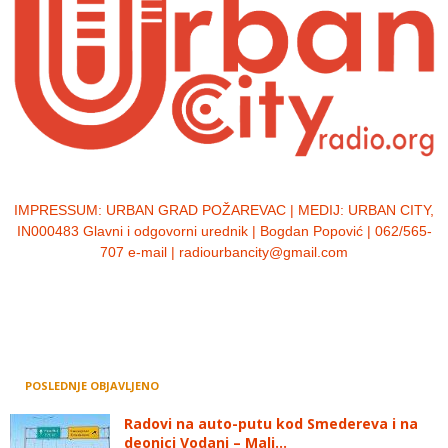
IMPRESSUM:
URBAN GRAD POŽAREVAC | MEDIJ: URBAN CITY,
IN000483 Glavni i odgovorni urednik | Bogdan Popović | 062/565-
707 e-mail | radiourbancity@gmail.com
POSLEDNJE OBJAVLJENO
Radovi na auto-putu kod Smedereva i na
deonici Vodanj – Mali...