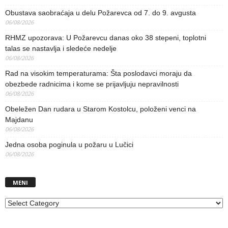
Obustava saobraćaja u delu Požarevca od 7. do 9. avgusta
06/08/2026
RHMZ upozorava: U Požarevcu danas oko 38 stepeni, toplotni
talas se nastavlja i sledeće nedelje
06/08/2026
Rad na visokim temperaturama: Šta poslodavci moraju da
obezbede radnicima i kome se prijavljuju nepravilnosti
06/08/2026
Obeležen Dan rudara u Starom Kostolcu, položeni venci na
Majdanu
06/08/2026
Jedna osoba poginula u požaru u Lučici
06/08/2026
MENI
MENI