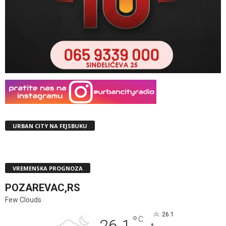
URBAN CITY NA FEJSBUKU
VREMENSKA PROGNOZA
POZAREVAC,RS
Few Clouds
26.1
°
C
26.1