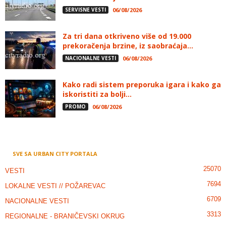
SERVISNE VESTI
06/08/2026
Za tri dana otkriveno više od 19.000
prekoračenja brzine, iz saobraćaja...
NACIONALNE VESTI
06/08/2026
Kako radi sistem preporuka igara i kako ga
iskoristiti za bolji...
PROMO
06/08/2026
SVE SA URBAN CITY PORTALA
25070
VESTI
7694
LOKALNE VESTI // POŽAREVAC
6709
NACIONALNE VESTI
3313
REGIONALNE - BRANIČEVSKI OKRUG