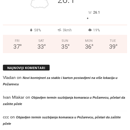
°
26.1
°
58%
3kmh
19%
FRI
SAT
SUN
MON
TUE
37
°
33
°
35
°
36
°
39
°
NAJNOVIJI KOMENTARI
Vladan
on
Novi kontejneri za staklo i karton postavljeni na više lokacija u
Požarevcu
Ivan Mlakar
on
Objavljen termin suzbijanja komaraca u Požarevcu, pčelari da
zaštite pčele
ccc
on
Objavljen termin suzbijanja komaraca u Požarevcu, pčelari da zaštite
pčele