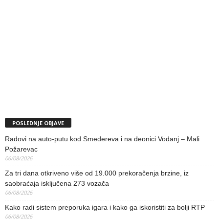
POSLEDNJE OBJAVE
Radovi na auto-putu kod Smedereva i na deonici Vodanj – Mali
Požarevac
06/08/2026
Za tri dana otkriveno više od 19.000 prekoračenja brzine, iz
saobraćaja isključena 273 vozača
06/08/2026
Kako radi sistem preporuka igara i kako ga iskoristiti za bolji RTP
06/08/2026