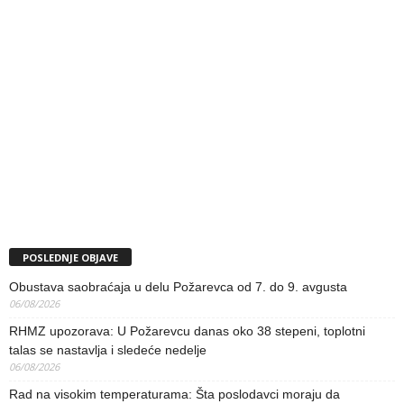
POSLEDNJE OBJAVE
Obustava saobraćaja u delu Požarevca od 7. do 9. avgusta
06/08/2026
RHMZ upozorava: U Požarevcu danas oko 38 stepeni, toplotni
talas se nastavlja i sledeće nedelje
06/08/2026
Rad na visokim temperaturama: Šta poslodavci moraju da