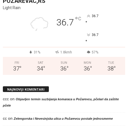
POZAREVAC,RS
Light Rain
36.7
°
C
36.7
°
36.7
°
31%
1.8kmh
57%
FRI
SAT
SUN
MON
TUE
37
°
34
°
36
°
36
°
38
°
NAJNOVIJI KOMENTARI
ccc
on
Objavljen termin suzbijanja komaraca u Požarevcu, pčelari da zaštite
pčele
cc
on
Zelengorska i Nevesinjska ulica u Požarevcu postale jednosmerne