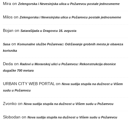
Mira
on
Zelengorska i Nevesinjska ulica u Požarevcu postale jednosmerne
Milos
on
Zelengorska i Nevesinjska ulica u Požarevcu postale jednosmerne
Bojan
on
Satarašijada u Dragovcu 16. avgusta
on
Sasa
Komunalne službe Požarevac: Održavanje grobnih mesta je obaveza
korisnika
Deda
on
Radovi u Moravskoj ulici u Požarevcu: Rekonstrukcija deonice
dugačke 700 metara
URBAN CITY WEB PORTAL
on
Nova sudija stupila na dužnost u Višem
sudu u Požarevcu
Zvonko
on
Nova sudija stupila na dužnost u Višem sudu u Požarevcu
Slobodan
on
Nova sudija stupila na dužnost u Višem sudu u Požarevcu