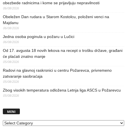
obezbede radnicima i kome se prijavljuju nepravilnosti
06/08/2026
Obeležen Dan rudara u Starom Kostolcu, položeni venci na
Majdanu
06/08/2026
Jedna osoba poginula u požaru u Lučici
06/08/2026
Od 17. avgusta 18 novih lekova na recept o trošku države, građani
će plaćati znatno manje
05/08/2026
Radovi na glavnoj raskrsnici u centru Požarevca, privremeno
zatvaranje saobraćaja
05/08/2026
Zbog visokih temperatura odložena Letnja liga ASCS u Požarevcu
05/08/2026
MENI
MENI