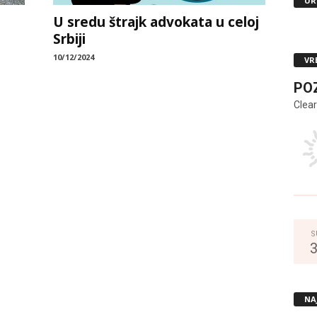
UR
U sredu štrajk advokata u celoj
Srbiji
10/12/2024
VR
PO
Clear
S
NA