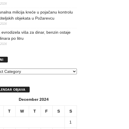
/2026
alna milicija kreće u pojačanu kontrolu
iteljskih objekata u Požarevcu
/2026
evrodizela viša za dinar, benzin ostaje
inara po litru
/2026
NI
I
LENDAR OBJAVA
December 2024
T
W
T
F
S
S
1