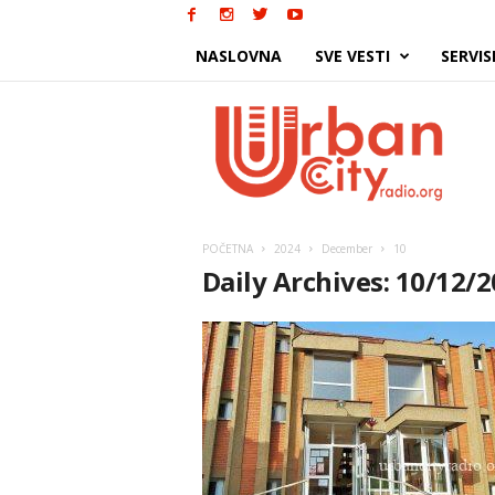
NASLOVNA
SVE VESTI
SERVIS
Urban
City
POČETNA
2024
December
10
Daily Archives: 10/12/