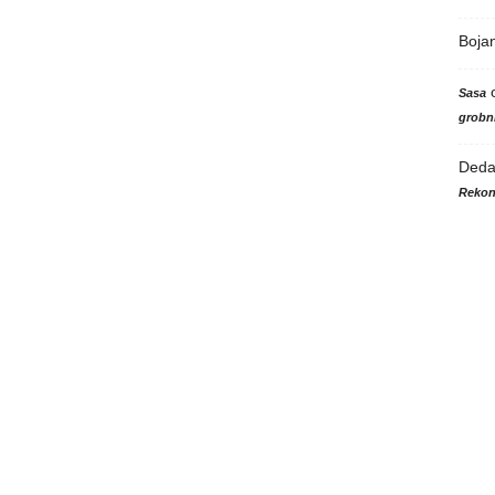
Boja
Sasa
grobni
Ded
Rekon