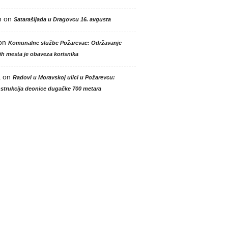
n
on
Satarašijada u Dragovcu 16. avgusta
on
Komunalne službe Požarevac: Održavanje
h mesta je obaveza korisnika
a
on
Radovi u Moravskoj ulici u Požarevcu:
strukcija deonice dugačke 700 metara