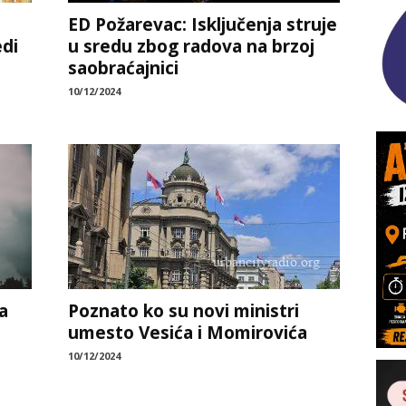
ED Požarevac: Isključenja struje
edi
u sredu zbog radova na brzoj
saobraćajnici
10/12/2024
a
Poznato ko su novi ministri
umesto Vesića i Momirovića
10/12/2024