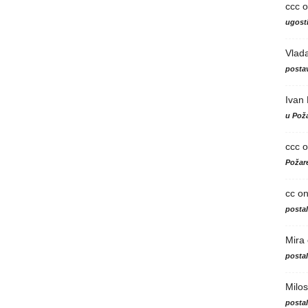
ccc
o
ugosti
Vlad
postav
Ivan
u Poža
ccc
o
Požare
cc
o
posta
Mira
posta
Milos
posta