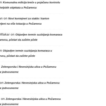
n
Komunalna milicija kreće u pojačanu kontrolu
teljskih objekata u Požarevcu
an
on
Novi kontejneri za staklo i karton
ljeni na više lokacija u Požarevcu
 Mlakar
on
Objavljen termin suzbijanja komaraca
revcu, pčelari da zaštite pčele
n
Objavljen termin suzbijanja komaraca u
vcu, pčelari da zaštite pčele
n
Zelengorska i Nevesinjska ulica u Požarevcu
le jednosmerne
on
Zelengorska i Nevesinjska ulica u Požarevcu
le jednosmerne
on
Zelengorska i Nevesinjska ulica u Požarevcu
le jednosmerne