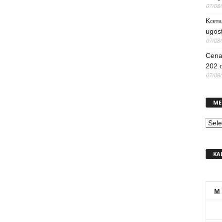
07/08
Komun
ugost
07/08
Cena 
202 d
07/08
ME
MEN
KA
M