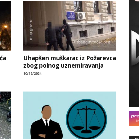
ića
Uhapšen muškarac iz Požarevca
zbog polnog uznemiravanja
10/12/2024