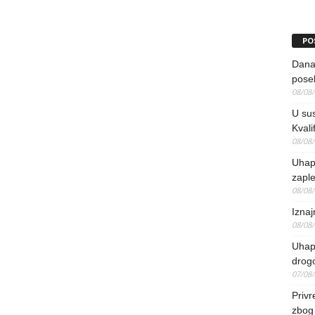
PO
Danas
pose
08/08
U sus
Kvali
08/08
Uhap
zaple
08/08
Iznaj
08/08
Uhapš
drog
07/08
Priv
zbog 