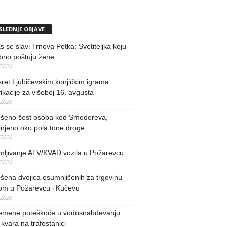
SLEDNJE OBJAVE
 se slavi Trnova Petka: Svetiteljka koju
bno poštuju žene
/2026
ret Ljubičevskim konjičkim igrama:
fikacije za višeboj 16. avgusta
/2026
šeno šest osoba kod Smedereva,
njeno oko pola tone droge
/2026
mljivanje ATV/KVAD vozila u Požarevcu
/2026
ena dvojica osumnjičenih za trgovinu
om u Požarevcu i Kučevu
/2026
remene poteškoće u vodosnabdevanju
kvara na trafostanici