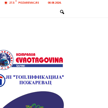
C
POZAREVAC,RS
08.08.2026.
27.5