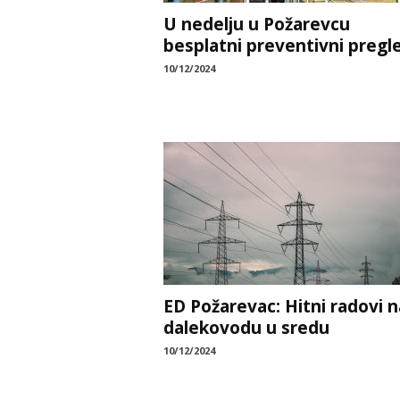
U nedelju u Požarevcu
besplatni preventivni pregl
10/12/2024
ED Požarevac: Hitni radovi n
dalekovodu u sredu
10/12/2024