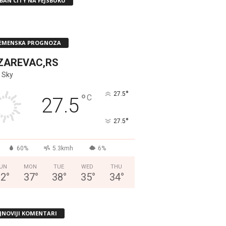
BAN CITY NA FEJSBUKU
EMENSKA PROGNOZA
ZAREVAC,RS
 Sky
°
27.5
°
C
27.5
°
27.5
60%
5.3kmh
6%
UN
MON
TUE
WED
THU
32
°
37
°
38
°
35
°
34
°
JNOVIJI KOMENTARI