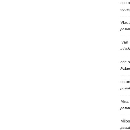
ccc
o
ugosti
Vlad
postav
Ivan
u Poža
ccc
o
Požare
cc
o
posta
Mira
posta
Milos
posta