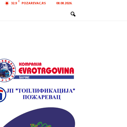
C
POZAREVAC,RS
08.08.2026.
32.9