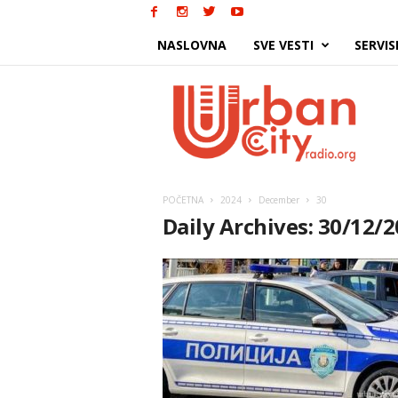
NASLOVNA
SVE VESTI
SERVIS
Urban
City
POČETNA
2024
December
30
Daily Archives: 30/12/