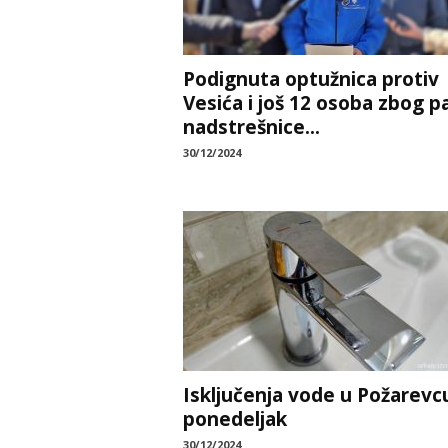
Podignuta optužnica protiv
Vesića i još 12 osoba zbog p
nadstrešnice...
30/12/2024
Isključenja vode u Požarevc
ponedeljak
30/12/2024