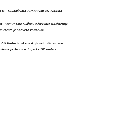
n
on
Satarašijada u Dragovcu 16. avgusta
on
Komunalne službe Požarevac: Održavanje
h mesta je obaveza korisnika
a
on
Radovi u Moravskoj ulici u Požarevcu:
strukcija deonice dugačke 700 metara