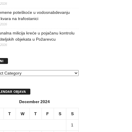
/2026
remene poteškoće u vodosnabdevanju
kvara na trafostanici
/2026
alna milicija kreće u pojačanu kontrolu
iteljskih objekata u Požarevcu
/2026
NI
I
LENDAR OBJAVA
December 2024
T
W
T
F
S
S
1