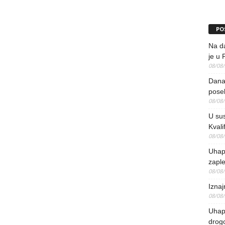
PO
Na da
je u 
08/08
Danas
pose
08/08
U sus
Kvali
08/08
Uhap
zaple
08/08
Iznaj
08/08
Uhapš
drog