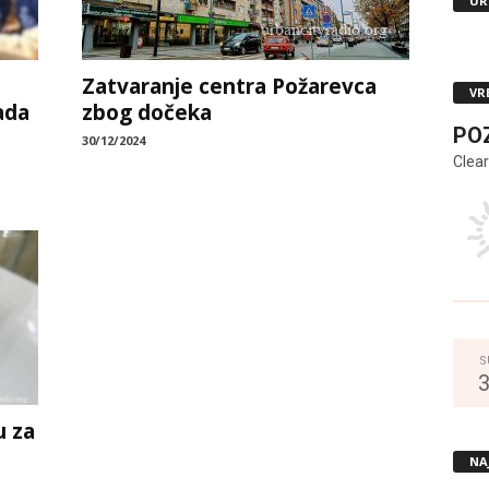
UR
Zatvaranje centra Požarevca
VR
ada
zbog dočeka
PO
30/12/2024
Clear
S
u za
NA