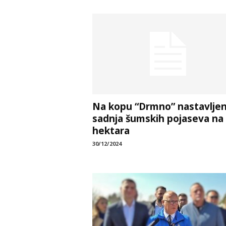
Na kopu “Drmno” nastavlje
sadnja šumskih pojaseva na
hektara
30/12/2024