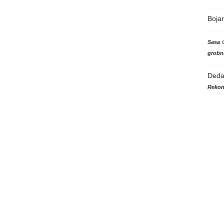
Boja
Sasa
grobni
Ded
Rekon