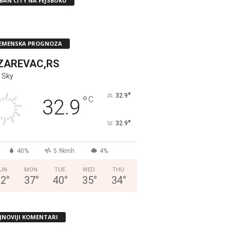
BAN CITY NA FEJSBUKU
EMENSKA PROGNOZA
ZAREVAC,RS
 Sky
°
32.9
°
C
32.9
°
32.9
40%
5.9kmh
4%
UN
MON
TUE
WED
THU
32
°
37
°
40
°
35
°
34
°
JNOVIJI KOMENTARI