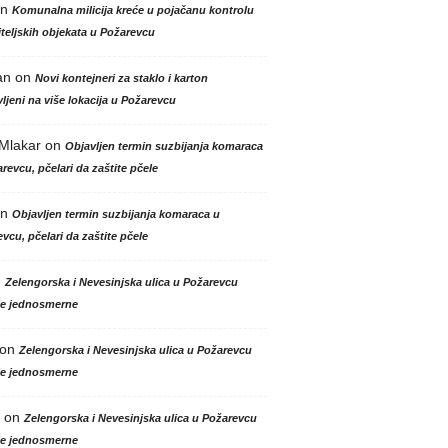
n
Komunalna milicija kreće u pojačanu kontrolu
teljskih objekata u Požarevcu
an
on
Novi kontejneri za staklo i karton
ljeni na više lokacija u Požarevcu
 Mlakar
on
Objavljen termin suzbijanja komaraca
revcu, pčelari da zaštite pčele
n
Objavljen termin suzbijanja komaraca u
vcu, pčelari da zaštite pčele
n
Zelengorska i Nevesinjska ulica u Požarevcu
le jednosmerne
on
Zelengorska i Nevesinjska ulica u Požarevcu
le jednosmerne
on
Zelengorska i Nevesinjska ulica u Požarevcu
le jednosmerne