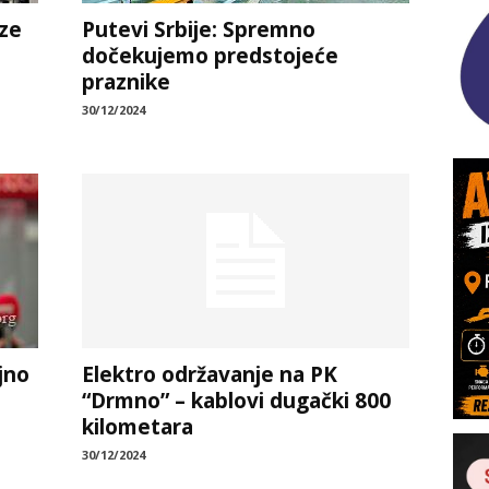
ze
Putevi Srbije: Spremno
dočekujemo predstojeće
praznike
30/12/2024
jno
Elektro održavanje na PK
“Drmno” – kablovi dugački 800
kilometara
30/12/2024