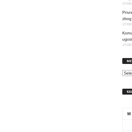
07/08
Priv
zbog 
07/08
Komun
ugost
07/08
ME
MEN
KA
M