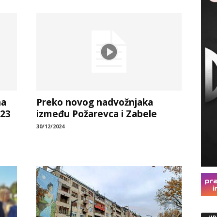
na
Preko novog nadvožnjaka
 23
između Požarevca i Zabele
30/12/2024