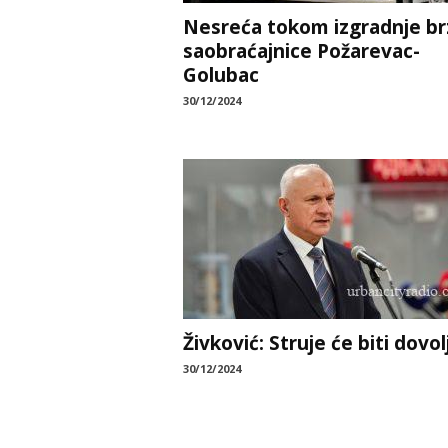
Nesreća tokom izgradnje br
saobraćajnice Požarevac-
Golubac
30/12/2024
Živković: Struje će biti dovol
30/12/2024