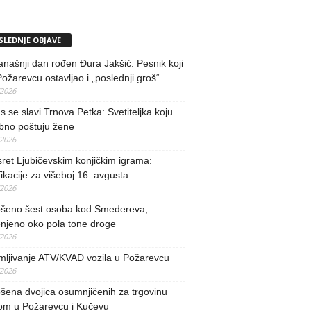
SLEDNJE OBJAVE
našnji dan rođen Đura Jakšić: Pesnik koji
Požarevcu ostavljao i „poslednji groš“
/2026
 se slavi Trnova Petka: Svetiteljka koju
bno poštuju žene
/2026
ret Ljubičevskim konjičkim igrama:
fikacije za višeboj 16. avgusta
/2026
šeno šest osoba kod Smedereva,
njeno oko pola tone droge
/2026
mljivanje ATV/KVAD vozila u Požarevcu
/2026
ena dvojica osumnjičenih za trgovinu
om u Požarevcu i Kučevu