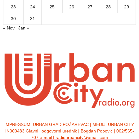
23
24
25
26
27
28
29
30
31
« Nov
Jan »
IMPRESSUM:
URBAN GRAD POŽAREVAC | MEDIJ: URBAN CITY,
IN000483 Glavni i odgovorni urednik | Bogdan Popović | 062/565-
707 e-mail | radiourbancity@gmail.com