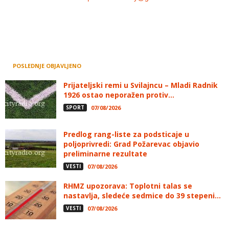
POSLEDNJE OBJAVLJENO
Prijateljski remi u Svilajncu – Mladi Radnik
1926 ostao neporažen protiv...
SPORT
07/08/2026
Predlog rang-liste za podsticaje u
poljoprivredi: Grad Požarevac objavio
preliminarne rezultate
VESTI
07/08/2026
RHMZ upozorava: Toplotni talas se
nastavlja, sledeće sedmice do 39 stepeni...
VESTI
07/08/2026