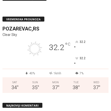
VREMENSKA PROGNOZA
POZAREVAC,RS
Clear Sky
32.2
°
C
32.2
°
32.2
°
40%
1kmh
7%
SAT
SUN
MON
TUE
WED
34
°
35
°
37
°
38
°
37
°
NAJNOVIJI KOMENTARI