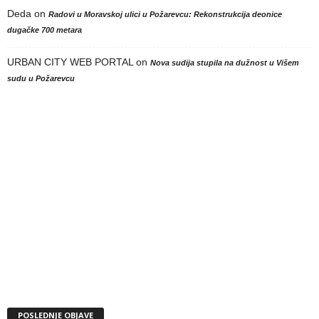
Deda
on
Radovi u Moravskoj ulici u Požarevcu: Rekonstrukcija deonice
dugačke 700 metara
URBAN CITY WEB PORTAL
on
Nova sudija stupila na dužnost u Višem
sudu u Požarevcu
POSLEDNJE OBJAVE