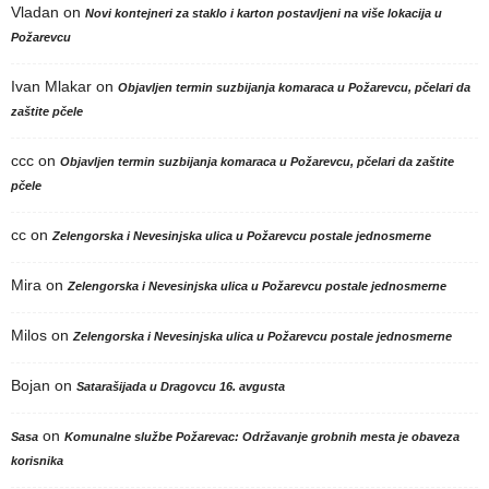
Vladan
on
Novi kontejneri za staklo i karton postavljeni na više lokacija u
Požarevcu
Ivan Mlakar
on
Objavljen termin suzbijanja komaraca u Požarevcu, pčelari da
zaštite pčele
ccc
on
Objavljen termin suzbijanja komaraca u Požarevcu, pčelari da zaštite
pčele
cc
on
Zelengorska i Nevesinjska ulica u Požarevcu postale jednosmerne
Mira
on
Zelengorska i Nevesinjska ulica u Požarevcu postale jednosmerne
Milos
on
Zelengorska i Nevesinjska ulica u Požarevcu postale jednosmerne
Bojan
on
Satarašijada u Dragovcu 16. avgusta
on
Sasa
Komunalne službe Požarevac: Održavanje grobnih mesta je obaveza
korisnika