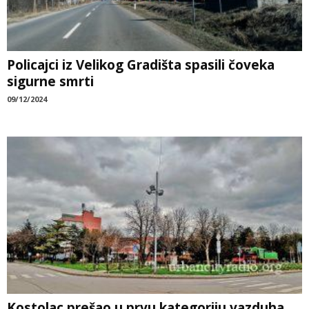
Policajci iz Velikog Gradišta spasili čoveka
sigurne smrti
09/12/2024
Kostolac prešao u prvu kategoriju vazduha