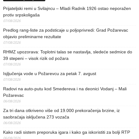
Prijateljski remi u Svilajncu – Mladi Radnik 1926 ostao neporažen
protiv srpskoligaša
07/08/2026
Predlog rang-liste za podsticaje u poljoprivredi: Grad Požarevac
objavio preliminarne rezultate
07/08/2026
RHMZ upozorava: Toplotni talas se nastavlja, sledeće sedmice do
39 stepeni – visok rizik od požara
07/08/2026
Isjljučenja vode u Požarevcu za petak 7. avgust
07/08/2026
Radovi na auto-putu kod Smedereva i na deonici Vodanj – Mali
Požarevac
06/08/2026
Za tri dana otkriveno više od 19.000 prekoračenja brzine, iz
saobraćaja isključena 273 vozača
06/08/2026
Kako radi sistem preporuka igara i kako ga iskoristiti za bolji RTP
06/08/2026